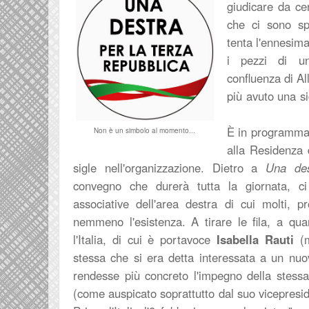
giudicare da cer
che ci sono sp
tenta l'ennesima
i pezzi di un
confluenza di Al
più avuto una si
È in programma
Non è un simbolo al momento...
alla Residenza 
sigle nell'organizzazione. Dietro a
Una des
convegno che durerà tutta la giornata, c
associative dell'area destra di cui molti, 
nemmeno l'esistenza. A tirare le fila, a qu
l'Italia, di cui è portavoce
Isabella Rauti
(m
stessa che si era detta interessata a un nuo
rendesse più concreto l'impegno della stess
(come auspicato soprattutto dal suo vicepres