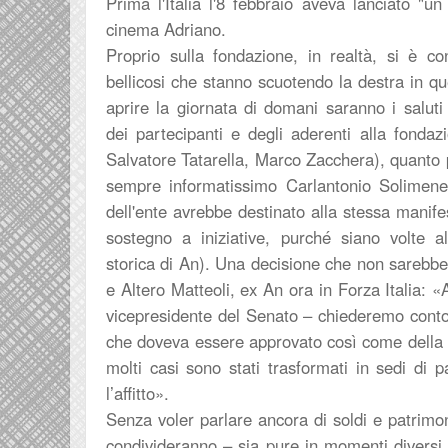
Prima l'Italia l'8 febbraio aveva lanciato "un
cinema Adriano.
Proprio sulla fondazione, in realtà, si è co
bellicosi che stanno scuotendo la destra in qu
aprire la giornata di domani saranno i saluti
dei partecipanti e degli aderenti alla fonda
Salvatore Tatarella, Marco Zacchera), quanto p
sempre informatissimo Carlantonio Solimen
dell'ente avrebbe destinato alla stessa manife
sostegno a iniziative, purché siano volte 
storica di An). Una decisione che non sarebb
e Altero Matteoli, ex An ora in Forza Italia:
vicepresidente del Senato –
chiederemo conto 
che doveva essere approvato così come della s
molti casi sono stati trasformati in sedi di
l’affitto».
Senza voler parlare ancora di soldi e patrim
condivideranno – sia pure in momenti diversi –