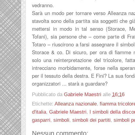
vedranno.
Sarà un modo per tornare verso Alleanza nazi
stavolta sono della partita sia soggetti che g
mettersi in modo in tal senso (Storace, Me
Tofani), sia persone che – come parte di Fratel
Totaro – riuscirono a farsi assegnare il simbo
Storace & co. Di sicuro, per ora di fiamme 
solo una reinterpretazione del tricolore, fatt
intrecciano morbidamente, forse nella speran
per il tessuto della destra. E Fini? La sua fon
organizzatori ... starà a guardare?
Pubblicato da
Gabriele Maestri
alle
16:16
Etichette:
Alleanza nazionale
,
fiamma tricolor
d'italia
,
Gabriele Maestri
,
I simboli della disco
gasparri
,
simboli
,
simboli dei partiti
,
simboli po
Nessun commento: