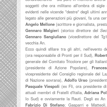
soggetti che ora militano all'ombra di sigle
evidenti nelle vicende "destre" degli ultimi an
legato alle generazioni più giovani, fa una ce
Angelo Mellone
(scrittore e giornalista, pres
Gennaro Malgieri
(storico direttore del
Seco
Gennaro Sangiuliano
(vicedirettore del Tg1
vecchia An.
Ecco quindi sfilare tra gli altri, nell'evento
(ora responsabile di Pronti per il Sud),
Rober
generale del Comitato Tricolore per gli Italia
(presidente di Azione Popolare),
France
vicepresidente del Consiglio regionale del La
di Nazione sovrana),
Adolfo Urso
(president
Pasquale Viespoli
(ex Fli, ora presidente d
attuali membri di Fratelli d'Italia,
Adriana Pol
Io Sud) e ovviamente la Rauti. Degli ex An o
Fabrizio Di Stefano
; Gasparri e Matteoli,