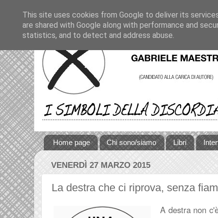
This site uses cookies from Google to deliver its service
are shared with Google along with performance and securi
statistics, and to detect and address abuse.
Home page
Chi sono/siamo
Libri
Inte
VENERDÌ 27 MARZO 2015
La destra che ci riprova, senza fi
A destra non c'