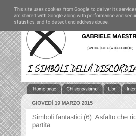
This site uses cookies from Google to deliver its service
are shared with Google along with performance and securi
statistics, and to detect and address abuse.
Home page
Chi sono/siamo
Libri
Inte
GIOVEDÌ 19 MARZO 2015
Simboli fantastici (6): Asfalto che ri
partita