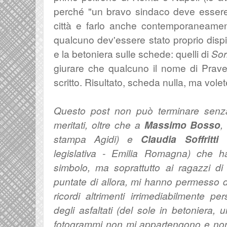
perché "un bravo sindaco deve essere
città e farlo anche contemporaneamen
qualcuno dev'essere stato proprio dispia
e la betoniera sulle schede: quelli di
Sor
giurare che qualcuno il nome di Prave
scritto. Risultato, scheda nulla, ma vol
Questo post non può terminare senza 
meritati, oltre che a
Massimo Bosso
,
stampa Agidi) e
Claudia Soffritti
(
legislativa - Emilia Romagna) che h
simbolo, ma soprattutto ai ragazzi d
puntate di allora, mi hanno permesso di 
ricordi altrimenti irrimediabilmente 
degli asfaltati (del sole in betoniera,
fotogrammi non mi appartengono e non vo