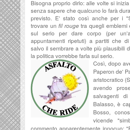
Bisogna proprio dirlo: alle volte si inizi
senza sapere che qualcuno lo farà durar
previsto. E' stato così anche per i "Si
trovare un
fil rouge
tra quegli emblemi
sul serio per d
are corpo (per un'
appuntamenti ripetuti) a partiti che 
salvo il sembrare a volte più plausibili d
la politica vorrebbe farla sul serio.
Così, dopo ave
Paperon de' Pap
aristocratico 
avendo prose
salvagenti d
Balasso, è ca
Bosso, conos
vicende "sim
commento apparentemente innocuo: "