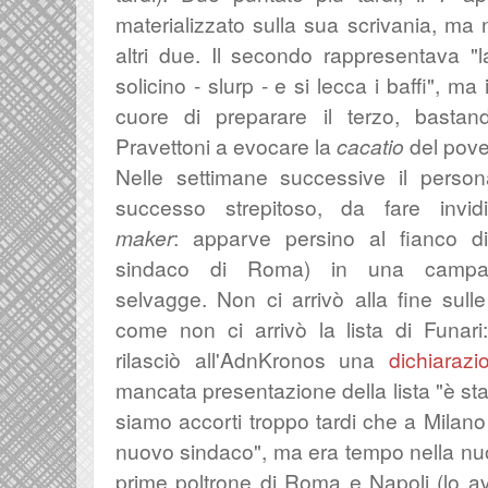
materializzato sulla sua scrivania, ma 
altri due. Il secondo rappresentava "
solicino - slurp - e si lecca i baffi", m
cuore di preparare il terzo, bastand
Pravettoni a evocare la
cacatio
del pove
Nelle settimane successive il pers
successo strepitoso, da fare in
maker
:
apparve persino al fianco di
sindaco di Roma) in una campagn
selvagge. Non ci arrivò alla fine sulle
come non ci arrivò la lista di Funari
rilasciò all'AdnKronos una
dichiarazi
mancata presentazione della lista "è sta
siamo accorti troppo tardi che a Milano 
nuovo sindaco", ma era tempo nella nuo
prime poltrone di Roma e Napoli (lo a