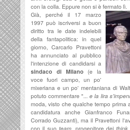
con la colla. Eppure non si è fermato lì.
Già, perché il 17 marzo
1997 può iscriversi a buon
diritto tra le date indelebili
della fantapolitica: in quel
giorno, Carcarlo Pravettoni
ha annunciato al pubblico
l'intenzione di candidarsi a
sindaco di Milano
(e la
voce fuori campo, un po'
mixeriana e un po' mentaniana di Wal
potuto commentare "...
e la lira s'impen
moda, visto che qualche tempo prima a
candidatura anche Gianfranco Funar
Corrado Guzzanti), ma il Pravettoni l
con il suo
team,
progenitore dei
think