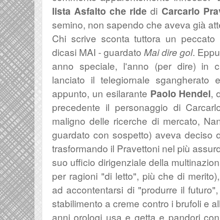
lista Asfalto che ride
di
Carcarlo Pra
semino, non sapendo che aveva già att
Chi scrive sconta tuttora un peccato 
dicasi MAI - guardato
Mai dire gol
. Eppu
anno speciale, l'anno (per dire) in 
lanciato il telegiornale sgangherato 
appunto, un esilarante
Paolo Hendel
, 
precedente il personaggio di Carcarl
maligno delle ricerche di mercato, Na
guardato con sospetto) aveva deciso di f
trasformando il Pravettoni nel più assur
suo ufficio dirigenziale della multinazio
per ragioni "di letto", più che di merit
ad accontentarsi di "produrre il futuro"
stabilimento a creme contro i brufoli e a
anni orologi usa e getta e pandori con