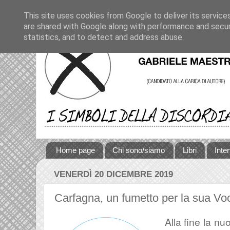
This site uses cookies from Google to deliver its service
are shared with Google along with performance and securi
statistics, and to detect and address abuse.
Home page
Chi sono/siamo
Libri
Inte
VENERDÌ 20 DICEMBRE 2019
Carfagna, un fumetto per la sua Voc
Alla fine la nu