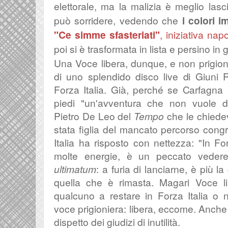
elettorale, ma la malizia è meglio lasci
può sorridere, vedendo che
i colori i
"Ce simme sfasteriati"
, iniziativa
napo
poi si è trasformata in lista e persino in 
Una Voce libera, dunque, e non prigionier
di uno splendido disco live di Giuni R
Forza Italia. Già, perché se Carfagna
piedi "u
n'avventura che non vuole d
Pietro De Leo del
Tempo
che le chiede
stata figlia del mancato percorso congr
Italia ha risposto con nettezza: "In Fo
molte energie, è un peccato vedere
ultimatum
: a furia di lanciarne, è più 
quella che è rimasta. Magari Voce li
qualcuno a restare in Forza Italia o n
voce prigioniera: libera, eccome. Anch
dispetto dei giudizi di inutilità.