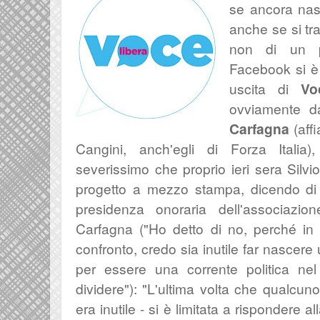
se ancora nasc
anche se si tra
non di un pa
Facebook si è 
uscita di
Vo
ovviamente d
Carfagna
(aff
Cangini, anch'egli di Forza Italia)
severissimo che proprio ieri sera Silvi
progetto a mezzo stampa, dicendo di ave
presidenza onoraria dell'associazi
Carfagna ("Ho detto di no, perché in u
confronto, credo sia inutile far nascere
per essere una corrente politica nel
dividere"):
"L'ultima volta che qualcun
era inutile - si è limitata a rispondere a