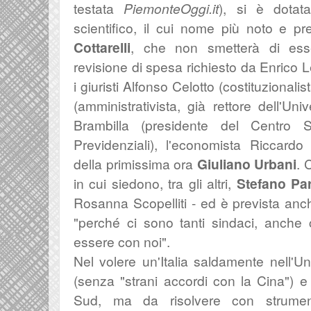
testata
PiemonteOggi.it
), si è dota
scientifico, il cui nome più noto e pr
Cottarelli
, che non smetterà di esse
revisione di spesa richiesto da Enrico 
i giuristi Alfonso Celotto (costituziona
(amministrativista, già rettore dell'Uni
Brambilla (presidente del
Centro S
Previdenziali
), l'economista Riccardo 
della primissima ora
Giuliano Urbani
. 
in cui siedono, tra gli altri,
Stefano Par
Rosanna Scopelliti - ed è prevista anch
"perché ci sono tanti sindaci, anche 
essere con noi".
Nel volere un'Italia saldamente nell'
(senza "strani accordi con la Cina") e 
Sud, ma da risolvere con strument