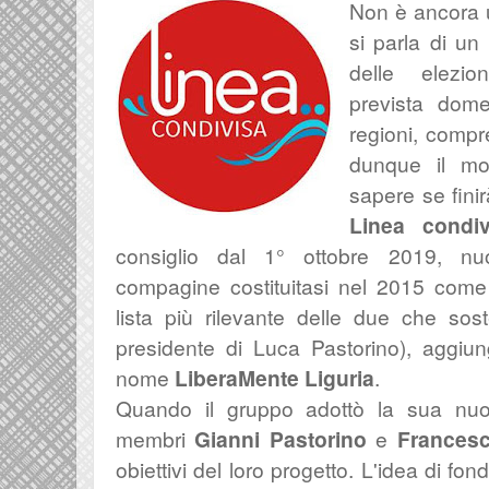
Non è ancora u
si parla di un 
delle elezi
prevista
dome
regioni, comp
dunque il mo
sapere se finir
Linea condiv
consiglio dal 1° ottobre 2019, nu
compagine costituitasi nel 2015 com
lista più rilevante delle due che so
presidente di Luca Pastorino), aggiun
nome
LiberaMente Liguria
.
Quando il gruppo adottò la sua nuo
membri
Gianni Pastorino
e
Francesc
obiettivi del loro progetto. L'idea di fo