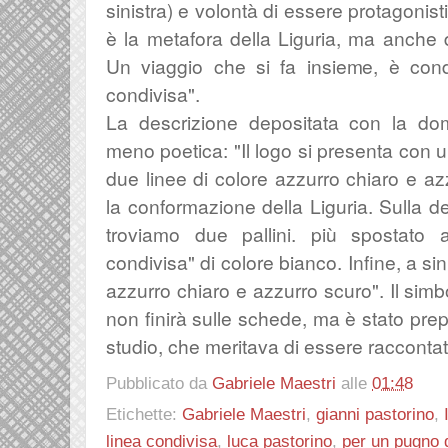
sinistra) e volontà di essere protagonis
è la metafora della Liguria, ma anche d
Un viaggio che si fa insieme, è con
condivisa".
La descrizione depositata con la d
meno poetica: "Il logo si presenta con 
due linee di colore azzurro chiaro e a
la conformazione della Liguria. Sulla de
troviamo due pallini. più spostato a 
condivisa" di colore bianco. Infine, a sin
azzurro chiaro e azzurro scuro
". Il sim
non finirà sulle schede, ma è stato prep
studio, che meritava di essere raccontat
Pubblicato da
Gabriele Maestri
alle
01:48
Etichette:
Gabriele Maestri
,
gianni pastorino
,
linea condivisa
,
luca pastorino
,
per un pugno d