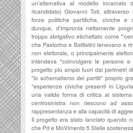
un'alternativa al modello incarnato 
ricandidato) Giovanni Toti, attravers
forze politiche partitiche, civiche e s
dunque, d'impronta nettamente progre
troppo sbrigativo etichettato come "'ce
che Pastorino e Battistini tenevano a ri
non elettorale, o principalmente elettor
intendeva "
coinvolgere le persone e 
progetto più ampio fuori dai perimetri 
"
lo schematismo dei partiti" proprio gr
"esperienze civiche presenti in Ligur
una valida forma di critica al sistema a
centrosinistra non riescono ad ass
rappresentanza e alla capacità di aggr
Il progetto era stato lanciato quando n
che Pd e MoVimento 5 Stelle sostenesse