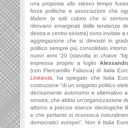
una proposta allo stesso tempo
fusio
forze politiche e associazioni che og
libdem
(e tutti coloro che si sentono
ritrovano emarginati dalle tendenze de
destra e centro-sinistra) sono invitate 
aggregazione che si dimostri in grad
politico sempre più consolidato intorno 
nuovi anni '20 (stavolta in chiave "bi
espressa proprio a luglio
Alessandr
(con Piercamillo Falasca) di Italia Eu
Linkiesta
, ha spiegato che Italia Eur
costruzione "di un soggetto politico ele
decisamente autonomo e alternativo al
sinistra, che abbia un’organizzazione d
attorno a precise istanze ideologiche lib
e che pertanto si riconosca naturalmente
democratici europei". Non è Italia Euro