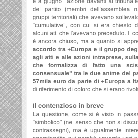
e a giugno l'azione davanti al tribuna
del partito (membri dell'assemblea n
gruppi territoriali) che avevano sollevato
"cumulative", con cui si era chiesto d
alcuni atti che l'avevano preceduto. Il
è ancora chiuso, ma a quanto si app
accordo tra +Europa e il gruppo degli
agli atti e alle azioni intraprese, su
che formalizza di fatto una sc
consensuale" tra le due anime del pa
57mila euro da parte di +Europa a
I
di riferimento di coloro che si erano rivolt
Il contenzioso in breve
La questione, come si è visto in passa
"simbolico" (nel senso che non si discute 
contrassegni), ma è ugualmente inter