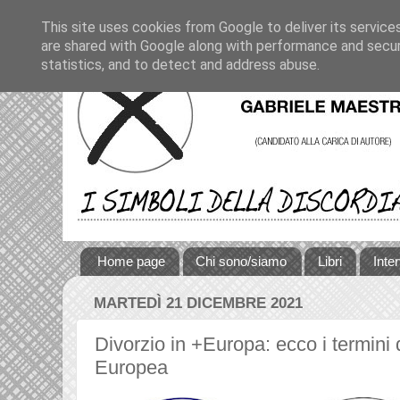
This site uses cookies from Google to deliver its service
are shared with Google along with performance and securi
statistics, and to detect and address abuse.
Home page
Chi sono/siamo
Libri
Inte
MARTEDÌ 21 DICEMBRE 2021
Divorzio in +Europa: ecco i termini d
Europea