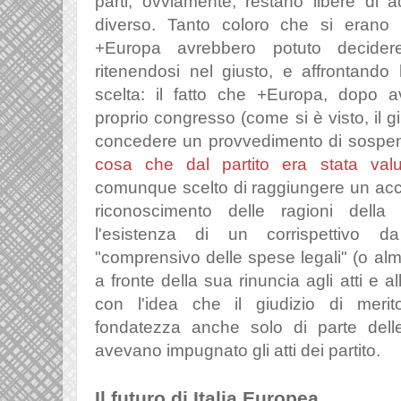
parti, ovviamente, restano libere di 
diverso. Tanto coloro che si erano ri
+Europa avrebbero potuto decidere
ritenendosi nel giusto, e affrontando
scelta: il fatto che +Europa, dopo a
proprio congresso (come si è visto, il g
concedere un provvedimento di sospe
cosa che dal partito era stata valu
comunque scelto di raggiungere un acc
riconoscimento delle ragioni della
l'esistenza di un corrispettivo d
"comprensivo delle spese legali" (o alm
a fronte della sua rinuncia agli atti e 
con l'idea che il giudizio di meri
fondatezza anche solo di parte dell
avevano impugnato gli atti dei partito.
Il futuro di Italia Europea