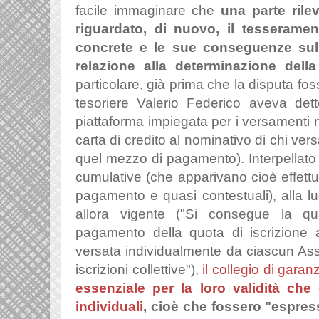
facile immaginare che
una parte rile
riguardato, di nuovo, il tesserament
concrete e le sue conseguenze sul
relazione alla determinazione dell
particolare, già prima che la disputa fosse
tesoriere Valerio Federico aveva det
piattaforma impiegata per i versamenti 
carta di credito al nominativo di chi vers
quel mezzo di pagamento). Interpellato su
cumulative (che apparivano cioè effett
pagamento e quasi contestuali), alla luc
allora vigente ("
Si consegue la qua
pagamento della quota di iscrizione
versata individualmente da ciascun As
iscrizioni collettive
"),
il collegio di garan
essenziale per la loro validità che 
individuali
, cioè che fossero "
espres