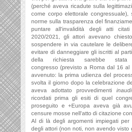
(perché aveva ricadute sulla legittimaz
come corpo elettorale congressuale), s
norme sulla trasparenza del finanziament
puntare all'invalidità degli atti citat
2020/2021, gli attori avevano chiest
sospendere in via cautelare le deliber
evitare di danneggiare gli iscritti al pa
della richiesta sarebbe stat
congresso
(previsto a Roma
dal 16 al 
avvenuto: la prima udienza del processo
svolta il giorno dopo la celebrazione d
aveva adottato provvedimenti
inaud
ricordati prima gli esiti di quel con
proseguito e +Europa aveva già avu
censure mosse nell'atto di citazione con
Al di là degli argomenti impiegati per
degli attori (non noti, non avendo visto gl