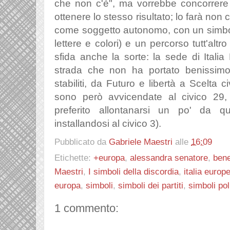
che non c'è", ma vorrebbe concorrere 
ottenere lo stesso risultato; lo farà n
come soggetto autonomo, con un simbol
lettere e colori) e un percorso tutt'alt
sfida anche la sorte: la sede di Italia
strada che non ha portato benissimo 
stabiliti, da Futuro e libertà a Scelta c
sono però avvicendate al civico 29,
preferito allontanarsi un po' da que
installandosi al civico 3).
Pubblicato da
Gabriele Maestri
alle
16:09
Etichette:
+europa
,
alessandra senatore
,
bene
Maestri
,
I simboli della discordia
,
italia europ
europa
,
simboli
,
simboli dei partiti
,
simboli poli
1 commento: