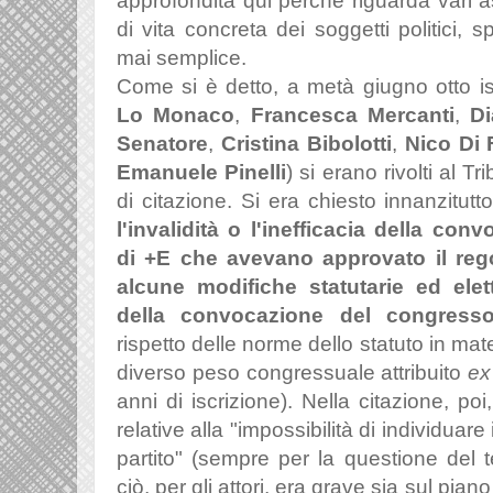
approfondita qui perché riguarda vari aspe
di vita concreta dei soggetti politici,
mai semplice.
C
ome si è detto, a metà giugno otto isc
Lo Monaco
,
Francesca Mercanti
,
Di
Senatore
,
Cristina Bibolotti
,
Nico Di 
Emanuele Pinelli
)
si erano rivolti al 
di citazione. Si era chiesto innanzitutt
l'invalidità o l'inefficacia della co
di +E che avevano approvato il re
alcune modifiche statutarie ed ele
della convocazione del congress
rispetto delle norme dello statuto in mater
diverso peso congressuale attribuito
ex
anni di iscrizione). Nella citazione, po
relative alla "impossibilità di individuare 
partito" (sempre per la questione del 
ciò, per gli attori, era grave sia sul pian