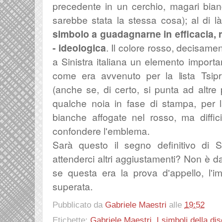
precedente in un cerchio, magari bia
sarebbe stata la stessa cosa); al di l
simbolo a guadagnarne in efficacia, r
- ideologica
. Il colore rosso, decisame
a Sinistra italiana un elemento importan
come era avvenuto per la lista Tsip
(anche se, di certo, si punta ad altre 
qualche noia in fase di stampa, per l
bianche affogate nel rosso, ma diffi
confondere l'emblema.
S
arà questo il segno definitivo di S
attenderci altri aggiustamenti? Non è 
s
e questa era la prova d'appello, l'i
superata.
Pubblicato da
Gabriele Maestri
alle
19:52
Etichette:
Gabriele Maestri
,
I simboli della di