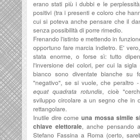
erano stati più i dubbi e le perplessità
positivi (tra i presenti e coloro che ha
cui si poteva anche pensare che il dan
senza possibilità di porre rimedio.
Frenando l'istinto e mettendo in funzion
opportuno fare marcia indietro. E' vero
stata enorme, o forse sì: tutto dipe
l'inversione dei colori, per cui la sigl
bianco sono diventate bianche su f
"negativo", se si vuole, che peraltro 
equat quadrata rotundis
, cioè "cerc
sviluppo circolare a un segno che in 
rettangolare.
Inutile dire come
una mossa simile si
chiave elettorale
, anche pensando al
Stefano Fassina a Roma (certo, sarebb