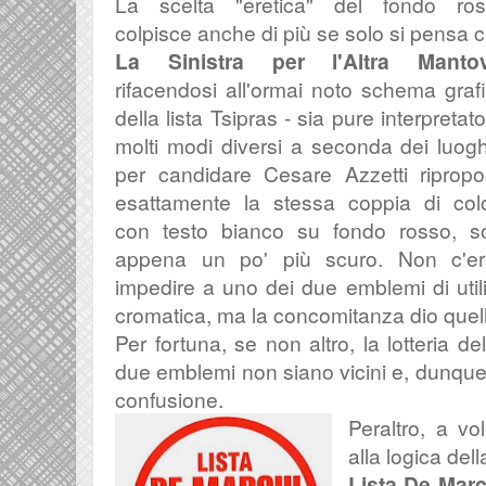
La scelta "eretica" del fondo ro
colpisce anche di più se solo si pensa 
La Sinistra per l'Altra Manto
rifacendosi all'ormai noto schema graf
della lista Tsipras - sia pure interpretato
molti modi diversi a seconda dei luogh
per candidare Cesare Azzetti riprop
esattamente la stessa coppia di colo
con testo bianco su fondo rosso, s
appena un po' più scuro. Non c'er
impedire a uno dei due emblemi di uti
cromatica, ma la concomitanza dio quell
Per fortuna, se non altro, la lotteria de
due emblemi non siano vicini e, dunque, 
confusione.
Peraltro, a vo
alla logica de
Lista De Mar