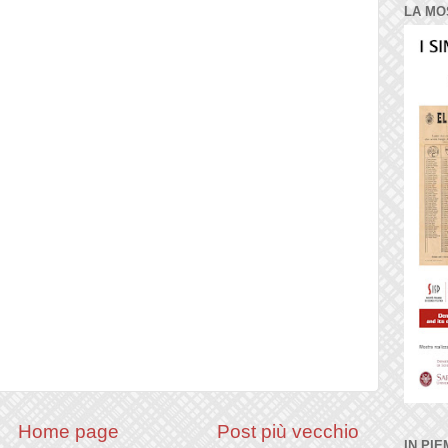
LA MO
Home page
Post più vecchio
IN PIE