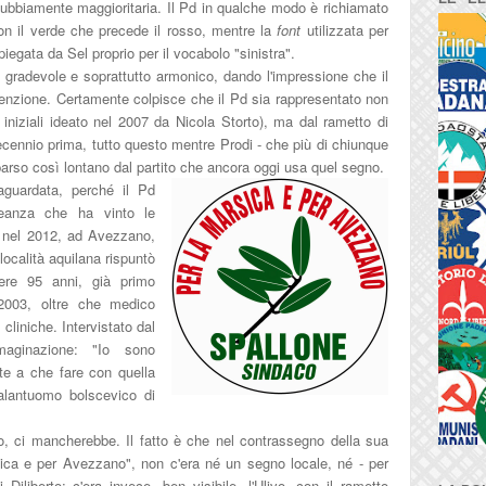
ndubbiamente maggioritaria. Il Pd in qualche modo è richiamato
con il verde che precede il rosso, mentre la
font
utilizzata per
piegata da Sel proprio per il vocabolo "sinistra".
he gradevole e soprattutto armonico, dando l'impressione che il
tenzione. Certamente colpisce che il Pd sia rappresentato non
iniziali ideato nel 2007 da Nicola Storto), ma dal rametto di
ecennio prima, tutto questo mentre Prodi - che più di chiunque
 parso così lontano dal partito che ancora oggi usa quel segno.
aguardata, perché il Pd
lleanza che ha vinto le
 nel 2012, ad Avezzano,
località aquilana rispuntò
ere 95 anni, già primo
2003, oltre che medico
e cliniche. Intervistato dal
maginazione: "Io sono
nte a che fare con quella
alantuomo bolscevico di
, ci mancherebbe. Il fatto è che nel contrassegno della sua
sica e per Avezzano", non c'era né un segno locale, né - per
Diliberto; c'era invece, ben visibile, l'Ulivo, con il rametto