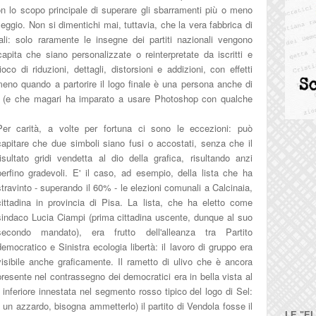
 lo scopo principale di superare gli sbarramenti più o meno
eggio. Non si dimentichi mai, tuttavia, che la vera fabbrica di
li: solo raramente le insegne dei partiti nazionali vengono
pita che siano personalizzate o reinterpretate da iscritti e
ioco di riduzioni, dettagli, distorsioni e addizioni, con effetti
o meno quando a partorire il logo finale è una persona anche di
 (e che magari ha imparato a usare Photoshop con qualche
Per carità, a volte per fortuna ci sono le eccezioni: può
capitare che due simboli siano fusi o accostati, senza che il
risultato gridi vendetta al dio della grafica, risultando anzi
perfino gradevoli. E' il caso, ad esempio, della lista che ha
stravinto - superando il 60% - le elezioni comunali a Calcinaia,
cittadina in provincia di Pisa. La lista, che ha eletto come
sindaco Lucia Ciampi (prima cittadina uscente, dunque al suo
secondo mandato), era frutto dell'alleanza tra Partito
democratico e Sinistra ecologia libertà: il lavoro di gruppo era
visibile anche graficamente. Il rametto di ulivo che è ancora
presente nel contrassegno dei democratici era in bella vista al
inferiore innestata nel segmento rosso tipico del logo di Sel:
un azzardo, bisogna ammetterlo) il partito di Vendola fosse il
LE "E