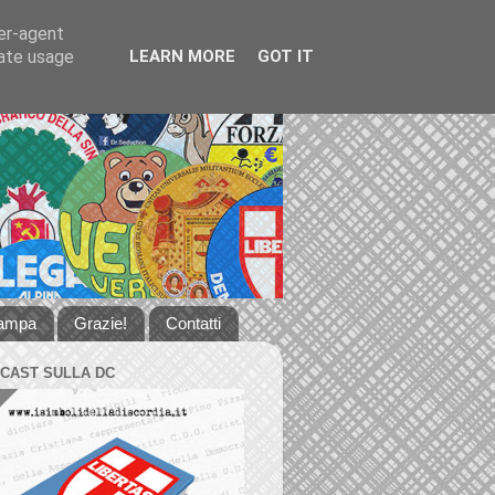
ser-agent
rate usage
LEARN MORE
GOT IT
tampa
Grazie!
Contatti
DCAST SULLA DC