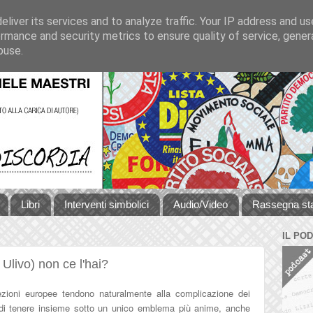
liver its services and to analyze traffic. Your IP address and u
rmance and security metrics to ensure quality of service, gene
buse.
Libri
Interventi simbolici
Audio/Video
Rassegna s
IL PO
 Ulivo) non ce l'hai?
ezioni europee tendono naturalmente alla complicazione dei
ivo di tenere insieme sotto un unico emblema più anime, anche