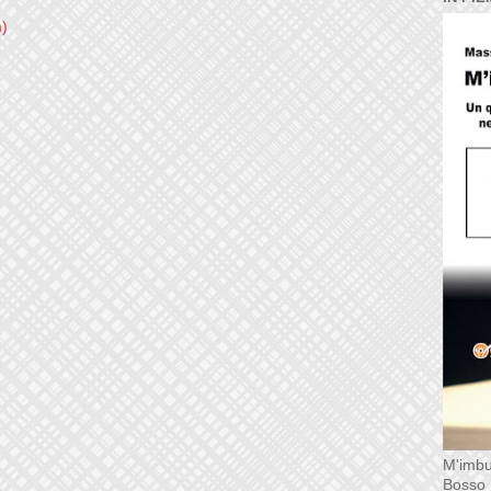
m)
M'imbu
Bosso