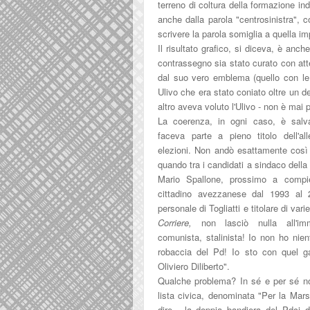
terreno di coltura della formazione i
anche dalla parola "centrosinistra", 
scrivere la parola somiglia a quella im
Il risultato grafico, si diceva, è anc
contrassegno sia stato curato con at
dal suo vero emblema (quello con le 
Ulivo che era stato coniato oltre un d
altro aveva voluto l'Ulivo - non è mai
La coerenza, in ogni caso, è salv
faceva parte a pieno titolo dell'a
elezioni. Non andò esattamente così
quando tra i candidati a sindaco della 
Mario Spallone, prossimo a compi
cittadino avezzanese dal 1993 al 
personale di Togliatti e titolare di vari
Corriere,
non lasciò nulla all'im
comunista, stalinista! Io non ho nie
robaccia del Pd! Io sto con quel g
Oliviero Diliberto".
Qualche problema? In sé e per sé no
lista civica, denominata "Per la Mar
dire - la doppia bandiera del Pdci di 