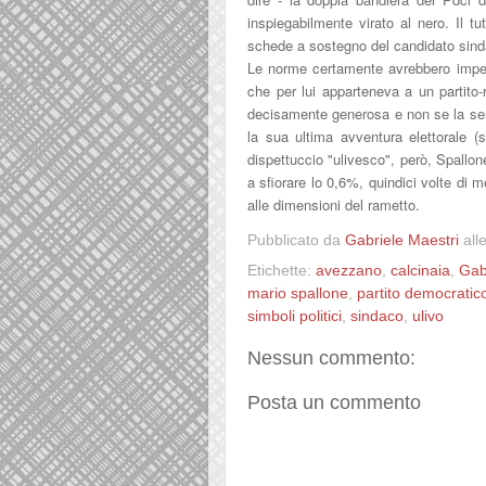
inspiegabilmente virato al nero. Il t
schede a sostegno del candidato sinda
Le norme certamente avrebbero impedi
che per lui apparteneva a un partito-
decisamente generosa e non se la sent
la sua ultima avventura elettorale 
dispettuccio "ulivesco", però, Spallone
a sfiorare lo 0,6%, quindici volte di
alle dimensioni del rametto.
Pubblicato da
Gabriele Maestri
all
Etichette:
avezzano
,
calcinaia
,
Gab
mario spallone
,
partito democratic
simboli politici
,
sindaco
,
ulivo
Nessun commento:
Posta un commento