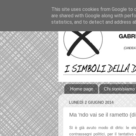
This site uses cookies from Google to de
are shared with Google along with perfo
statistics, and to detect and address a
Home page
Chi sono/siamo
LUNEDÌ 2 GIUGNO 2014
Ma 'ndo vai se il rametto (di
Si è già avuto modo di dirlo: le el
contrassegni politici, per il tentat