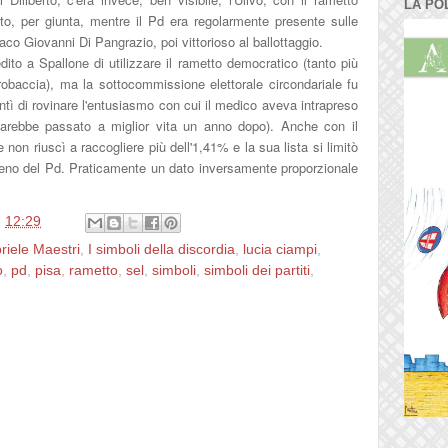
LA PO
utto, per giunta, mentre il Pd era regolarmente presente sulle
co Giovanni Di Pangrazio, poi vittorioso al ballottaggio.
to a Spallone di utilizzare il rametto democratico (tanto più
robaccia), ma la sottocommissione elettorale circondariale fu
ì di rovinare l'entusiasmo con cui il medico aveva intrapreso
(sarebbe passato a miglior vita un anno dopo). Anche con il
 non riuscì a raccogliere più dell'1,41% e la sua lista si limitò
 meno del Pd. Praticamente un dato inversamente proporzionale
e
12:29
riele Maestri
,
I simboli della discordia
,
lucia ciampi
,
o
,
pd
,
pisa
,
rametto
,
sel
,
simboli
,
simboli dei partiti
,