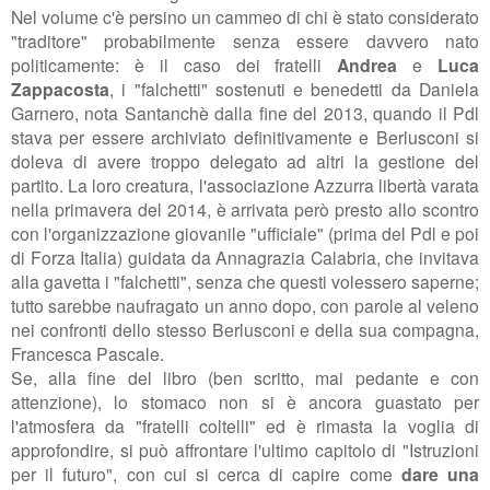
Nel volume c'è persino un cammeo di chi è stato considerato
"traditore" probabilmente senza essere davvero nato
politicamente: è il caso dei fratelli
Andrea
e
Luca
Zappacosta
, i "falchetti" sostenuti e benedetti da Daniela
Garnero, nota Santanchè dalla fine del 2013, quando il Pdl
stava per essere archiviato definitivamente e Berlusconi si
doleva di avere troppo delegato ad altri la gestione del
partito. La loro creatura, l'associazione Azzurra libertà varata
nella primavera del 2014, è arrivata però presto allo scontro
con l'organizzazione giovanile "ufficiale" (prima del Pdl e poi
di Forza Italia) guidata da Annagrazia Calabria, che invitava
alla gavetta i "falchetti", senza che questi volessero saperne;
tutto sarebbe naufragato un anno dopo, con parole al veleno
nei confronti dello stesso Berlusconi e della sua compagna,
Francesca Pascale.
Se, alla fine del libro (ben scritto, mai pedante e con
attenzione), lo stomaco non si è ancora guastato per
l'atmosfera da "fratelli coltelli" ed è rimasta la voglia di
approfondire, si può affrontare l'ultimo capitolo di "Istruzioni
per il futuro", con cui si cerca di capire come
dare una