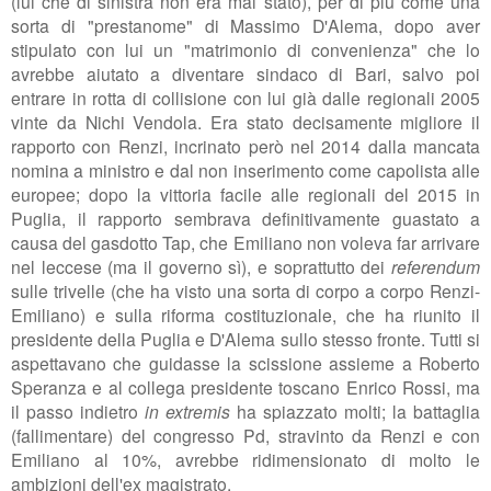
(lui che di sinistra non era mai stato), per di più come una
sorta di "prestanome" di Massimo D'Alema, dopo aver
stipulato con lui un "matrimonio di convenienza" che lo
avrebbe aiutato a diventare sindaco di Bari, salvo poi
entrare in rotta di collisione con lui già dalle regionali 2005
vinte da Nichi Vendola. Era stato decisamente migliore il
rapporto con Renzi, incrinato però nel 2014 dalla mancata
nomina a ministro e dal non inserimento come capolista alle
europee; dopo la vittoria facile alle regionali del 2015 in
Puglia, il rapporto sembrava definitivamente guastato a
causa del
gasdotto Tap, che Emiliano non voleva far arrivare
nel leccese (ma il governo sì), e
soprattutto dei
referendum
sulle trivelle (che ha visto una sorta di corpo a corpo Renzi-
Emiliano) e sulla riforma costituzionale, che ha riunito il
presidente della Puglia e D'Alema sullo stesso fronte. Tutti si
aspettavano che guidasse la scissione assieme a Roberto
Speranza e al collega presidente toscano Enrico Rossi, ma
il passo indietro
in extremis
ha spiazzato molti; la battaglia
(fallimentare) del congresso Pd, stravinto da Renzi e con
Emiliano al 10%, avrebbe ridimensionato di molto le
ambizioni dell'ex magistrato.