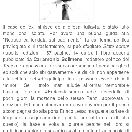
Il caso dell'ex ministro della difesa, tuttavia, è stato tutto
meno che isolato. Per avere una buona guida alla
"Repubblica fondata sul tradimento", la cui forma politica
privilegiata è il trasformismo, si può sfogliare
State sereni
(Iuppiter edizioni, 157 pagine, 14 euro), il libro appena
pubblicato da
Carlantonio Solimene
, redattore politico del
Tempo
e appassionato osservatore anche di personaggi ed
episodi che solo sbrigativamente - e da chi non appartiene
alla schiera dei #drogatidipolitica - possono essere definiti
"minori". Se il titolo infatti allude all'ormai memorabile
hashtag renziano #Enricostaisereno (che precedette di
pochi giorni la mozione dello stesso Renzi, approvata in
direzione Pd, che chiedeva un nuovo governo per il paese
accompagnando alla porta Enrico Letta: ma guai a parlare di
fregatura al segretario dem, per lui non ci fu nulla di tutto
questo), la frase è volta al plurale perché nel libro si
preferisce puntare lo sguardo su altre storie di voltafaccia di