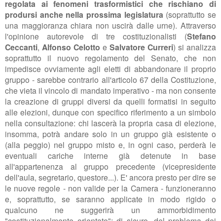
regolata ai fenomeni trasformistici che rischiano di
prodursi anche nella prossima legislatura
(soprattutto se
una maggioranza chiara non uscirà dalle urne). Attraverso
l'opinione autorevole di tre costituzionalisti (
Stefano
Ceccanti
,
Alfonso Celotto
e
Salvatore Curreri
) si analizza
soprattutto il nuovo regolamento del Senato, che non
impedisce ovviamente agli eletti di abbandonare il proprio
gruppo - sarebbe contrario all'articolo 67 della Costituzione,
che vieta il vincolo di mandato imperativo - ma non consente
la creazione di gruppi diversi da quelli formatisi in seguito
alle elezioni, dunque con specifico riferimento a un simbolo
nella consultazione: chi lascerà la propria casa di elezione,
insomma, potrà andare solo in un gruppo già esistente o
(alla peggio) nel gruppo misto e, in ogni caso, perderà le
eventuali cariche interne già detenute in base
all'appartenenza al gruppo precedente (vicepresidente
dell'aula, segretario, questore...). E' ancora presto per dire se
le nuove regole - non valide per la Camera - funzioneranno
e, soprattutto, se saranno applicate in modo rigido o
qualcuno ne suggerirà un ammorbidimento
"costituzionalmente orientato"; di sicuro, del problema dei