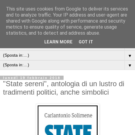
This site uses cookies from Google to deliver its services
and to analyze traffic. Your IP address and user-agent are
shared with Google along with performance and security
metrics to ensure quality of service, generate usage
statistics, and to detect and address abuse.
LEARN MORE
GOT IT
▼
▼
▼
lunedì 19 febbraio 2018
"State sereni", antologia di un lustro di
tradimenti politici, anche simbolici