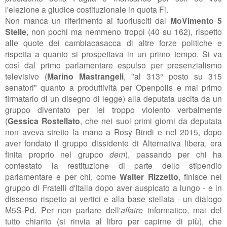
l'elezione a giudice costituzionale in quota Fi.
Non manca un riferimento ai fuoriusciti dal
MoVimento 5
Stelle
, non pochi ma nemmeno troppi (40 su 162), rispetto
alle quote dei cambiacasacca di altre forze politiche e
rispetta a quanto si prospettava in un primo tempo. Si va
così dal primo parlamentare espulso per presenzialismo
televisivo (
Marino Mastrangeli
, "a
l 313° posto su 315
senatori" quanto a produttività per Openpolis e mai primo
firmatario di un disegno di legge
) alla deputata uscita da un
gruppo diventato per lei troppo violento verbalmente
(
Gessica Rostellato
, che nei suoi primi giorni da deputata
non aveva stretto la mano a Rosy Bindi e nel 2015, dopo
aver fondato il gruppo dissidente di Alternativa libera, era
finita proprio nel gruppo
dem
), passando per chi ha
contestato la restituzione di parte dello stipendio
parlamentare e per chi, come
Walter Rizzetto
, finisce nel
gruppo di Fratelli d'Italia dopo aver auspicato a lungo - e in
dissenso rispetto ai vertici e alla base stellata - un dialogo
M5S-Pd. Per non parlare dell'
affaire
informatico, mai del
tutto chiarito (si rinvia al libro per capirne di più), che