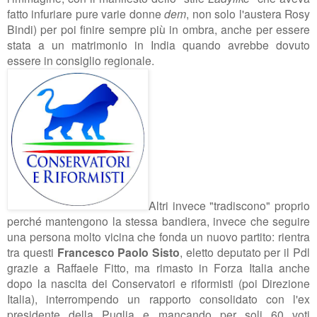
fatto infuriare pure varie donne
dem
, non solo l'austera Rosy
Bindi) per poi finire sempre più in ombra, anche per essere
stata a un matrimonio in India quando avrebbe dovuto
essere in consiglio regionale.
Altri invece "
tradiscono" proprio
perché mantengono la stessa bandiera, invece che seguire
una persona molto vicina che fonda un nuovo partito: rientra
tra questi
Francesco Paolo Sisto
, eletto deputato per il Pdl
grazie a Raffaele Fitto, ma rimasto in Forza Italia anche
dopo la nascita dei Conservatori e riformisti (poi Direzione
Italia), interrompendo un rapporto consolidato con l'ex
presidente della Puglia e mancando per soli 60 voti