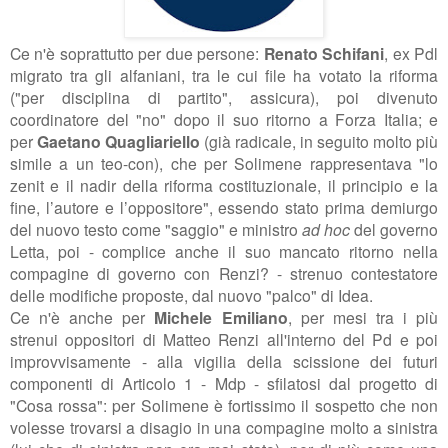
Ce n'è soprattutto per due persone:
Renato Schifani
, ex Pdl
migrato tra gli alfaniani, tra le cui file ha votato la riforma
("per disciplina di partito", assicura), poi divenuto
coordinatore del "no" dopo il suo ritorno a Forza Italia; e
per
Gaetano Quagliariello
(già radicale, in seguito molto più
simile a un teo-con), che per Solimene rappresentava "
lo
zenit e il
nadir della riforma costituzionale, il principio e la
fine, l’autore e
l’oppositore
", essendo stato prima demiurgo
del nuovo testo come "saggio" e ministro
ad hoc
del governo
Letta, poi - complice anche il suo mancato ritorno nella
compagine di governo con Renzi? - strenuo contestatore
delle modifiche proposte, dal nuovo "palco" di Idea.
Ce n'è anche per
Michele Emiliano
, per mesi tra i più
strenui oppositori di Matteo Renzi all'interno del Pd e poi
improvvisamente - alla vigilia della scissione dei futuri
componenti di Articolo 1 - Mdp - sfilatosi dal progetto di
"Cosa rossa":
per Solimene è fortissimo
il sospetto che non
volesse trovarsi a disagio in una compagine molto a sinistra