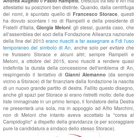
Andrea Augello
e
Fabio Rampelli
, cresciuti tra Msi e An ma
attestatisi su posizioni ben distinte. Quando, dalla centrifuga
dei nomi, è spuntato quello di
Francesco Storace
, questi
ha dovuto scontare i no di Rampelli e della presidente di
Fratelli d'Italia,
Giorgia Meloni
: gli stessi, guarda caso, che
all'assemblea dei soci della Fondazione Alleanza nazionale
della fine del 2013
erano riusciti a far assegnare a Fdi l'uso
temporaneo del simbolo di An
, anche solo per evitare che
ne fruissero Storace e alcuni altri; sempre Rampelli e
Meloni, a ottobre del 2015, sono riusciti a rendere quasi
indefinita la durata della concessione dell'emblema di An,
respingendo il tentativo di
Gianni Alemanno
(da sempre
vicino a Storace) di far finanziare dalla fondazione la nascita
di un nuovo grande partito di destra. Fallito questo disegno,
anche gli spazi per Storace si erano ristretti molto: delle due
liste immaginate in un primo tempo, il fondatore della Destra
ne presenterà una sola, ma in appoggio ad Alfio Marchini,
non di Meloni che intanto aveva accettato la "corsa al
Campidoglio" a dispetto della gravidanza (e per scoraggiare
pure la candidatura a sindaco dello stesso Storace).