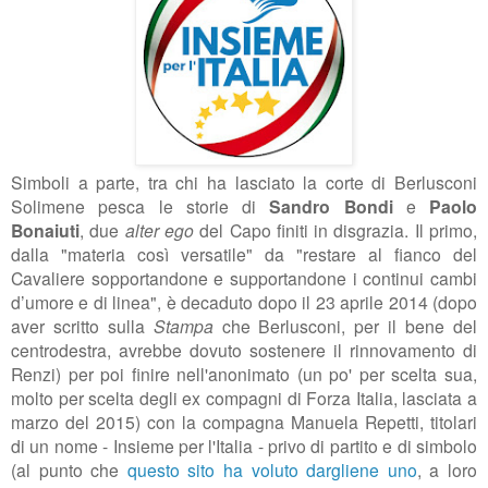
Simboli a parte,
tra chi ha lasciato la corte di Berlusconi
Solimene pesca le storie
di
Sandro Bondi
e
Paolo
Bonaiuti
,
due
alter ego
del Capo finiti in disgrazia. Il primo,
dalla "
materia così versatile" da "
restare al fianco del
Cavaliere sopportandone e supportandone i
continui cambi
d’umore e di linea
", è decaduto dopo il 23 aprile 2014 (dopo
aver scritto sulla
Stampa
che Berlusconi, per il bene del
centrodestra, avrebbe dovuto sostenere il rinnovamento di
Renzi) per poi finire nell'anonimato (un po' per scelta sua,
molto per scelta degli ex compagni di Forza Italia, lasciata a
marzo del 2015) con la compagna Manuela Repetti, titolari
di un nome - Insieme per l'Italia - privo di partito e di simbolo
(al punto che
questo sito ha voluto dargliene uno
, a loro