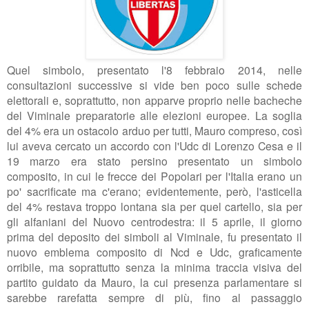
Quel simbolo, presentato l'8 febbraio 2014, nelle
consultazioni successive si vide ben poco sulle schede
elettorali e, soprattutto, non apparve proprio nelle bacheche
del Viminale preparatorie alle elezioni europee. La soglia
del 4% era un ostacolo arduo per tutti, Mauro compreso, così
lui aveva cercato un accordo con l'Udc di Lorenzo Cesa e
il
19 marzo
era stato persino presentato un simbolo
composito, in cui le frecce dei Popolari per l'Italia erano un
po' sacrificate ma c'erano; evidentemente, però, l'asticella
del 4% restava troppo lontana sia per quel cartello, sia per
gli alfaniani del Nuovo centrodestra: il 5 aprile, il giorno
prima del deposito dei simboli al Viminale, fu presentato il
nuovo emblema composito di Ncd e Udc, graficamente
orribile, ma soprattutto senza la minima traccia visiva del
partito guidato da Mauro, la cui presenza parlamentare si
sarebbe rarefatta sempre di più, fino al passaggio