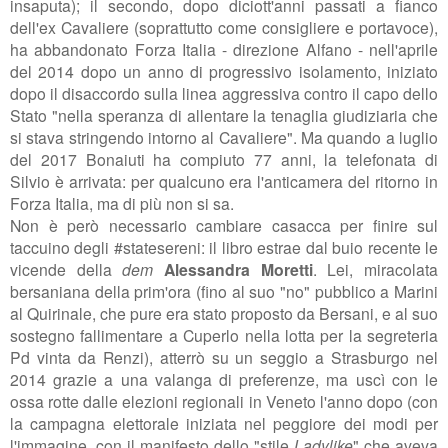
insaputa); il secondo, dopo diciott'anni passati a fianco
dell'ex Cavaliere (soprattutto come consigliere e portavoce),
ha abbandonato Forza Italia - direzione Alfano - nell'aprile
del 2014 dopo un anno di progressivo isolamento, iniziato
dopo il disaccordo sulla linea aggressiva contro il capo dello
Stato "
nella speranza di allentare la tenaglia giudiziaria
che
si stava stringendo intorno al Cavaliere".
Ma quando a luglio
del 2017 Bonaiuti ha compiuto 77 anni, la telefonata di
Silvio è arrivata: per qualcuno era l'anticamera del ritorno in
Forza Italia, ma di più non si sa.
Non è però necessario cambiare casacca per finire sul
taccuino degli #statesereni: il libro estrae dal buio recente le
vicende della
dem
Alessandra Moretti
. Lei, miracolata
bersaniana della prim'ora (fino al suo "no" pubblico a Marini
al Quirinale, che pure era stato proposto da Bersani, e al suo
sostegno fallimentare a Cuperlo nella lotta per la segreteria
Pd vinta da Renzi), atterrò su un seggio a Strasburgo nel
2014 grazie a una valanga di preferenze, ma uscì con le
ossa rotte dalle elezioni regionali in Veneto l'anno dopo (con
la campagna elettorale iniziata nel peggiore dei modi per
l'immagine, con il manifesto dello "stile
Ladylike
" che aveva