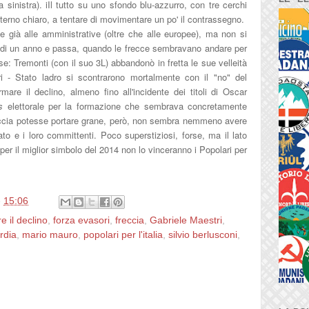
a sinistra). iIl tutto su uno sfondo blu-azzurro, con tre cerchi
nterno chiaro, a tentare di movimentare un po' il contrassegno.
de già alle amministrative (oltre che alle europee), ma non si
 di un anno e passa, quando le frecce sembravano andare per
asse: Tremonti (con il suo 3L) abbandonò in fretta le sue velleità
sori - Stato ladro si scontrarono mortalmente con il "no" del
are il declino, almeno fino all'incidente dei titoli di Oscar
s
elettorale per la formazione che sembrava concretamente
 freccia potesse portare grane, però, non sembra nemmeno avere
nato e i loro committenti. Poco superstiziosi, forse, ma il lato
 per il miglior simbolo del 2014 non lo vinceranno i Popolari per
e
15:06
e il declino
,
forza evasori
,
freccia
,
Gabriele Maestri
,
ordia
,
mario mauro
,
popolari per l'italia
,
silvio berlusconi
,