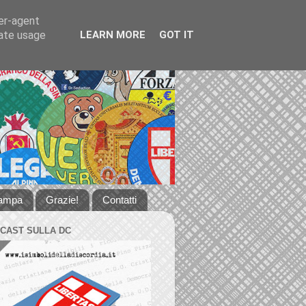
ser-agent
rate usage
LEARN MORE
GOT IT
tampa
Grazie!
Contatti
DCAST SULLA DC