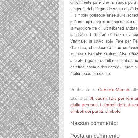
difficilmente pare che la strada porti 
tangenti, dal più grande scuro al più i
Il simbolo potrebbe finire sulle sche
può non spingere la memoria indietro
la maggiore tra gli ultraliberisti antit
sagittarie, i libertari di Forza eva
Viminale; si salvò solo Fare per Ferm
Giannino, che decretò il
de profundi
avviata a ben altri risultati. Che la
sfiorato i grafici dell'ultimo simbolo 
estetico lascia a desiderare: il premio
l'italia, poco ma sicuro.
Pubblicato da
Gabriele Maestri
all
Etichette:
3l
,
casini
,
fare per fermar
giulio tremonti
,
I simboli della disc
simboli dei partiti
,
simbolo
Nessun commento:
Posta un commento