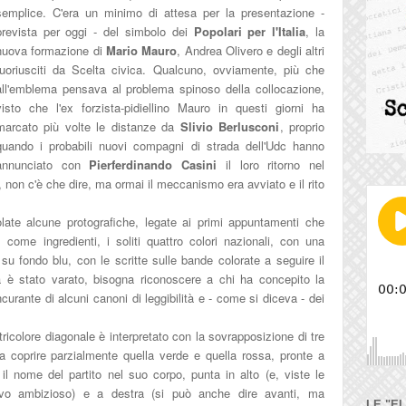
semplice. C'era un minimo di attesa per la presentazione -
prevista per oggi - del simbolo dei
Popolari per l'Italia
, la
nuova formazione di
Mario Mauro
, Andrea Olivero e degli altri
fuoriusciti da Scelta civica. Qualcuno, ovviamente, più che
all'emblema pensava al problema spinoso della collocazione,
visto che l'ex forzista-pidiellino Mauro in questi giorni ha
marcato più volte le distanze da
Slivio Berlusconi
, proprio
quando i probabili nuovi compagni di strada dell'Udc hanno
annunciato con
Pierferdinando Casini
il loro ritorno nel
 non c'è che dire, ma ormai il meccanismo era avviato e il rito
late alcune protografiche, legate ai primi appuntamenti che
 come ingredienti, i soliti quattro colori nazionali, con una
 su fondo blu, con le scritte sulle bande colorate a seguire il
è stato varato, bisogna riconoscere a chi ha concepito la
curante di alcuni canoni di leggibilità e - come si diceva - dei
tricolore diagonale è interpretato con la sovrapposizione di tre
 a coprire parzialmente quella verde e quella rossa, pronte a
il nome del partito nel suo corpo, punta in alto (e, viste le
tivo ambizioso) e a destra (si può anche dire avanti, ma
LE "E