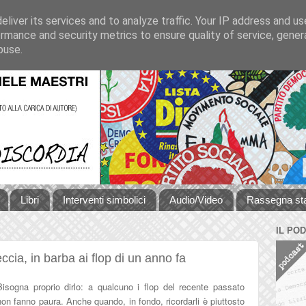
liver its services and to analyze traffic. Your IP address and u
rmance and security metrics to ensure quality of service, gene
buse.
Libri
Interventi simbolici
Audio/Video
Rassegna s
IL PO
reccia, in barba ai flop di un anno fa
Bisogna proprio dirlo: a qualcuno i flop del recente passato
non fanno paura. Anche quando, in fondo, ricordarli è piuttosto