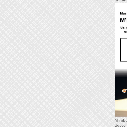
M'imbu
Bosso