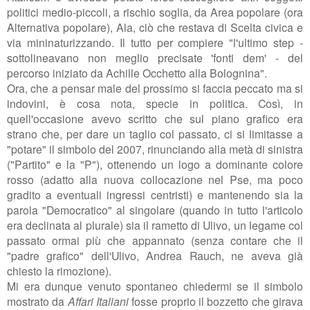
politici medio-piccoli, a rischio soglia, da Area popolare (ora
Alternativa popolare), Ala, ciò che restava di Scelta civica e
via mininaturizzando. Il tutto per compiere
"l'ultimo step -
sottolineavano non meglio precisate 'fonti dem' - del
percorso iniziato da Achille Occhetto alla Bolognina".
Ora, che a pensar male del prossimo si faccia peccato ma si
indovini, è cosa nota, specie in politica. Così, in
quell'occasione avevo scritto che sul piano grafico era
strano che, per dare un taglio col passato, ci si limitasse a
"potare" il simbolo del 2007, rinunciando alla metà di sinistra
("Partito" e la "P"), ottenendo un logo a dominante colore
rosso (adatto alla nuova collocazione nel Pse, ma poco
gradito a eventuali ingressi centristi) e mantenendo sia la
parola "Democratico" al singolare (quando in tutto l'articolo
era declinata al plurale) sia il rametto di Ulivo, un legame col
passato ormai più che appannato (senza contare che il
"padre grafico" dell'Ulivo, Andrea Rauch, ne aveva già
chiesto la rimozione).
Mi era dunque venuto spontaneo chiedermi se il simbolo
mostrato da
Affari Italiani
fosse proprio il bozzetto che girava