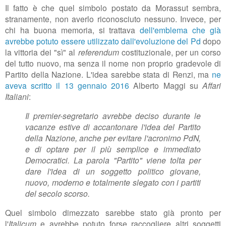
Il fatto è che quel simbolo postato da Morassut sembra,
stranamente, non averlo riconosciuto nessuno. Invece, per
chi ha buona memoria, si trattava
dell'emblema che già
avrebbe potuto essere utilizzato dall'evoluzione del Pd
dopo
la vittoria dei "sì" al
referendum
costituzionale, per un corso
del tutto nuovo, ma senza il nome non proprio gradevole di
Partito della Nazione.
L'idea sarebbe stata di Renzi, ma
ne
aveva scritto il 13 gennaio 2016
Alberto Maggi su
Affari
Italiani
:
Il premier-segretario avrebbe deciso durante le
vacanze estive di accantonare l'idea del Partito
della Nazione, anche per evitare l'acronimo PdN,
e di optare per il più semplice e immediato
Democratici. La parola "Partito" viene tolta per
dare l'idea di un soggetto politico giovane,
nuovo, moderno e totalmente slegato con i partiti
del secolo scorso.
Quel simbolo dimezzato sarebbe stato già pronto per
l'
Italicum
e avrebbe potuto forse raccogliere altri soggetti