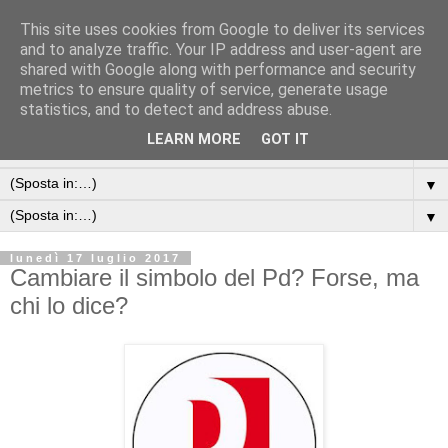
This site uses cookies from Google to deliver its services
and to analyze traffic. Your IP address and user-agent are
shared with Google along with performance and security
metrics to ensure quality of service, generate usage
statistics, and to detect and address abuse.
LEARN MORE
GOT IT
▼
▼
▼
lunedì 17 luglio 2017
Cambiare il simbolo del Pd? Forse, ma
chi lo dice?