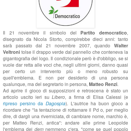
Il 21 novembre il simbolo del
Partito democratico
,
disegnato da Nicola Storto, compirebbe dieci anni: tanto
sarà passato dal 21 novembre 2007, quando
Walter
Veltroni
tolse il drappo verde dal pannello che conteneva la
gigantografia del logo. Il condizionale però è d'obbligo, se si
vuole dar retta alle voci che, negli ultimi giorni, danno quasi
per certo un intervento più o meno robusto su
quell'emblema. E non per desiderio di una persona
qualunque, ma del segretario in persona,
Matteo Renzi
.
Ad aprire il gioco di supposizioni e retroscena è stato un
articolo uscito ieri su
Libero
, a firma di Elisa Calessi (e
ripreso persino da
Dagospia
). L'autrice ha buon gioco a
ricordare che "la tentazione di rottamare il Pd o, per meglio
dire, di dargli una riverniciata, di cambiare nome, marchio è,
per Matteo Renzi, antica": andare alle prime Leopolde
l'emblema dei
dem
nemmeno c'era, "come se quel popolo