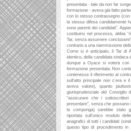
presentata - tale da non far sorg
formazione - aveva già fatto partec
con lo stesso contrassegno (con 
la stessa difesa candidamente ha sc
sono parenti dei candidati". Appar
costituirsi nel processo, abbia 
Tar, senza assumere conclusioni"
contrario a una riammissione della
Come si è anticipato, il Tar di 
identico, della candidata sindaca e
dunque a Oyace si voterà con l
formazione presentata. Non contava 
contenesse il riferimento al contr
sull'atto principale non c'era e
aveva valore), quanto piuttos
giurisprudenziale del Consiglio 
"assicurare che i sottoscrittor
presentare", senza che possano so
la componga) sarebbe stato gar
riportata sull'unico modulo dell
anagrafici di tutti i candidati (si
questo tipo di procedimento in 