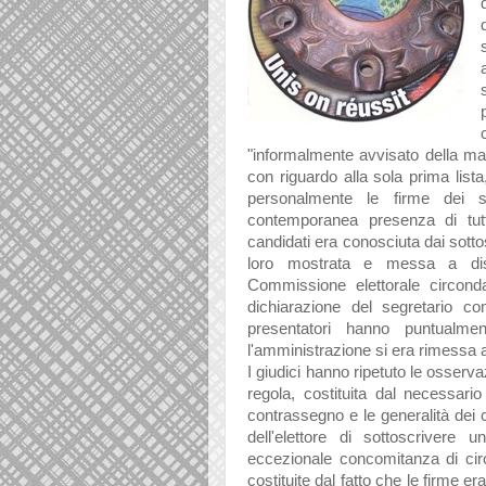
"informalmente avvisato della man
con riguardo alla sola prima list
personalmente le firme dei so
contemporanea presenza di tutti
candidati era conosciuta dai sotto
loro mostrata e messa a disp
Commissione elettorale circonda
dichiarazione del segretario c
presentatori hanno puntualm
l'amministrazione si era rimessa al
I giudici hanno ripetuto le osserv
regola, costituita dal necessari
contrassegno e le generalità dei c
dell'elettore di sottoscrivere
eccezionale concomitanza di cir
costituite dal fatto che le firme e