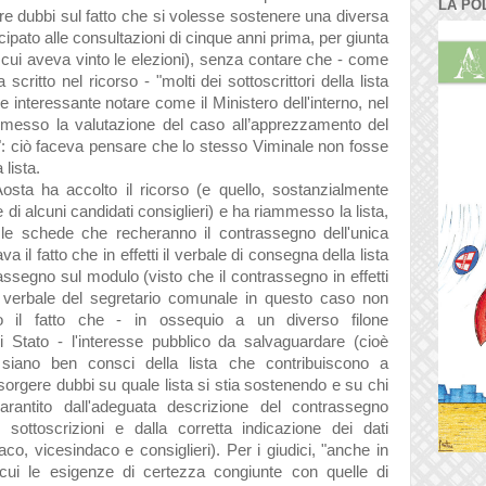
LA PO
ere dubbi sul fatto che si volesse sostenere una diversa
ipato alle consultazioni di cinque anni prima, per giunta
cui aveva vinto le elezioni), senza contare che - come
ritto nel ricorso - "molti dei sottoscrittori della lista
e interessante notare come il Ministero dell'interno, nel
"rimesso la valutazione del caso all’apprezzamento del
: ciò faceva pensare che lo stesso Viminale non fosse
 lista.
Aosta ha accolto il ricorso (e quello, sostanzialmente
 di alcuni candidati consiglieri) e ha riammesso la lista,
e schede che recheranno il contrassegno dell'unica
il fatto che in effetti il verbale di consegna della lista
assegno sul modulo (visto che il contrassegno in effetti
 il verbale del segretario comunale in questo caso non
to il fatto che - in ossequio a un diverso filone
di Stato - l'interesse pubblico da salvaguardare (cioè
i siano ben consci della lista che contribuiscono a
rgere dubbi su quale lista si stia sostenendo e su chi
antito dall'adeguata descrizione del contrassegno
e sottoscrizioni e dalla corretta indicazione dei dati
ndaco, vicesindaco e consiglieri). Per i giudici, "anche in
cui le esigenze di certezza congiunte con quelle di