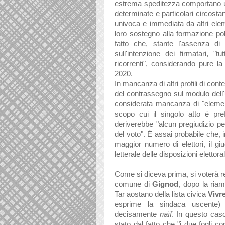
estrema speditezza comportano un 
determinate e particolari circostan
univoca e immediata da altri ele
loro sostegno alla formazione po
fatto che, stante l'assenza di
sull'intenzione dei firmatari, "tu
ricorrenti", considerando pure la
2020.
In mancanza di altri profili di con
del contrassegno sul modulo dell'u
considerata mancanza di "element
scopo cui il singolo atto è pre
deriverebbe "alcun pregiudizio p
del voto". È assai probabile che,
maggior numero di elettori, il giu
letterale delle disposizioni elettora
Come si diceva prima, si voterà 
comune di
Gignod
, dopo la ria
Tar aostano della lista civica
Vivr
esprime la sindaca uscente)
decisamente
naïf
. In questo cas
stato dal fatto che "i due fogli co