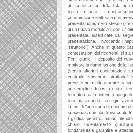
dei sottoscrittori della lista non
foglio recante il contrasseg
commissione elettorale non aveva 
presentazione, nello stesso giorn
di un nuovo modulo A3 con 17 dell
presentate, autenticate dal segre
presentazione, "invocando l’inappli
istruttorio"). Anche in questo ca
contestazioni dei ricorrenti, si sia
Per i giudici, il deposito del nu
motivare la riammissione della lis
(senza ulteriori contestazioni s
costruito "soccorso istruttorio" 
previsto nel diritto amministrativ
un semplice deposito entro i ter
formato e dal contenuto adeguato.
termini, secondo il collegio, avre
la tesi di "una sorta di consumazio
scadenza, che non trova conforto n
I giudici, peraltro, hanno ritenu
chiaro l'orientamento giurisp
fondamentale garantire e attesta