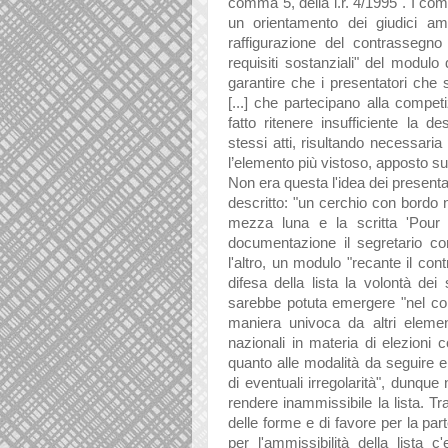
comma 5, della l.r. 4/1995". I co
un orientamento dei giudici ammi
raffigurazione del contrassegno
requisiti sostanziali" del modulo
garantire che i presentatori che
[...] che partecipano alla competi
fatto ritenere insufficiente la 
stessi atti, risultando necessaria
l’elemento più vistoso, apposto su
Non era questa l'idea dei presentat
descritto: "un cerchio con bordo n
mezza luna e la scritta 'Pour
documentazione il segretario co
l'altro, un modulo "recante il con
difesa della lista la volontà dei 
sarebbe potuta emergere "nel cor
maniera univoca da altri elemen
nazionali in materia di elezioni 
quanto alle modalità da seguire e
di eventuali irregolarità", dunque
rendere inammissibile la lista. Tra
delle forme e di favore per la pa
per l'ammissibilità della lista c