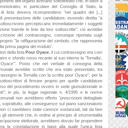
mponenti dell'organo avevano sottolineato che, in base a
nistrativi, in particolare del Consiglio di Stato, la
 di lista doveva ricomprendersi "nel quadro dei [...]
 di presentazione delle candidature, essendo diretta "a
 sottoscrivono percepiscano immediatamente i soggetti
zione tramite le liste da loro sottoscritte": ciò avrebbe
descrizione del contrassegno, comunque riportata sugli
 proprio "la raffigurazione del simbolo, che rappresenta
lla prima pagina del modulo".
ori della lista
Pour Oyace
, il cui contrassegno era così
ero e sfondo rosso recante al suo interno la 'Tornalla',
 Oyace'". Posto che nel verbale di consegna della
munale avrebbe scritto che era stato presentato, tra
trassegno la Tornalla con la scritta pour Oyace", per la
sottoscrittori di firmare proprio per quelle candidature
so del procedimento ovvero in sede giurisdizionale in
ti"; in più, la legge regionale n. 4/1995 e le norme
comunali non avrebbero offerto "prescrizioni dettagliate
, soprattutto, alle conseguenze sul piano sanzionatorio
 non ci sarebbero state carenze sostanziali, tali da fare
 gli elementi che, in ordine al principio di strumentalità
rtecipazione elettorale, avrebbero dovuto far propendere
'era la constatazione in base alla quale l'unica lista