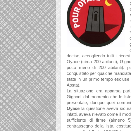
deciso, accogliendo tutti i ricorsi
Oyace (circa 200 abitanti), Gign
poco meno di 200 abitanti): pur
conquistato per qualche manciata 
state in un primo tempo escluse 
Aosta).
La situazione era apparsa par
Gignod, dal momento che le lis
presentate, dunque quei comuni
Oyace
la questione aveva sicura
infatti, aveva rilevato come il mo
sufficiente di firme (almeno 5
contrassegno della lista, costitue