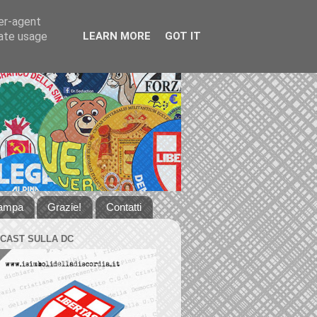
ser-agent
rate usage
LEARN MORE
GOT IT
tampa
Grazie!
Contatti
DCAST SULLA DC