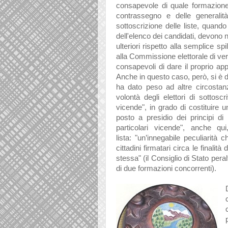
consapevole di quale formazion
contrassegno e delle generalità 
sottoscrizione delle liste, quando
dell'elenco dei candidati, devono 
ulteriori rispetto alla semplice spi
alla Commissione elettorale di veri
consapevoli di dare il proprio appo
Anche in questo caso, però, si è da
ha dato peso ad altre circosta
volontà degli elettori di sottosc
vicende", in grado di costituire 
posto a presidio dei principi 
particolari vicende", anche qu
lista: "un’innegabile peculiarit
cittadini firmatari circa le finalità 
stessa" (il Consiglio di Stato per
di due formazioni concorrenti).