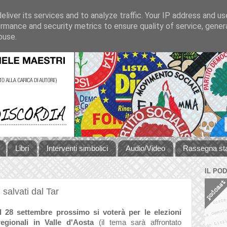
liver its services and to analyze traffic. Your IP address and u
rmance and security metrics to ensure quality of service, gene
buse.
Libri
Interventi simbolici
Audio/Video
Rassegna s
IL PO
 salvati dal Tar
Il 28 settembre prossimo si voterà per le elezioni
regionali in Valle d'Aosta
(il tema sarà affrontato