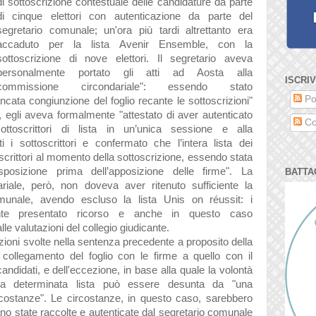
di sottoscrizione contestuale delle candidature da parte
di cinque elettori con autenticazione da parte del
segretario comunale; un'ora più tardi altrettanto era
accaduto per la lista Avenir Ensemble, con la
sottoscrizione di nove elettori. Il segretario aveva
personalmente portato gli atti ad Aosta alla
ISCRIV
commissione circondariale": essendo stato
Po
cata congiunzione del foglio recante le sottoscrizioni"
a, egli aveva formalmente "attestato di aver autenticato
Co
ttoscrittori di lista in un’unica sessione e alla
 i sottoscrittori e confermato che l’intera lista dei
scrittori al momento della sottoscrizione, essendo stata
osizione prima dell’apposizione delle firme". La
BATTA
riale, però, non doveva aver ritenuto sufficiente la
omunale, avendo escluso la lista Unis on réussit: i
ente presentato ricorso e anche in questo caso
le valutazioni del collegio giudicante.
azioni svolte nella sentenza precedente a proposito della
o collegamento del foglio con le firme a quello con il
andidati, e dell'eccezione, in base alla quale la volontà
 una determinata lista può essere desunta da "una
costanze". Le circostanze, in questo caso, sarebbero
rano state raccolte e autenticate dal segretario comunale