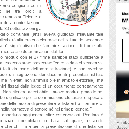
 erano congiunti con il
no né tra loro": la
ritenuto sufficiente la
o della contestazione,
e 30 sottoscrizioni già
tario comunale (anzi, aveva giudicato irrilevante tale
cabilità alla materia elettorale dell’istituto del soccorso
so è significativo che l'amministrazione, di fronte alle
 rimessa alle determinazioni del Tar.
ovo modulo con le 17 firme sarebbe stato sufficiente a
ta, essendo stato presentato "entro la data di scadenza"
ui fatti da parte dell'amministrazione) e non avrebbe
(cioè un'integrazione dei documenti presentati, istituto
o ma in effetti non ammissibile in ambito elettorale), ma
mini fissati dalla legge di un documento correttamente
 Non ritenere accettabile il nuovo modulo prodotto nei
bbe significato per la commissione elettorale lo sposare
ne della facoltà di presentare la lista entro il termine di
ella normativa di settore né nei principi generali".
to opportuno aggiungere altre osservazioni. Per loro è
rudenziale consolidato in base al quale, essendo
M'imbu
re che chi firma per la presentazione di una lista sia
Bosso