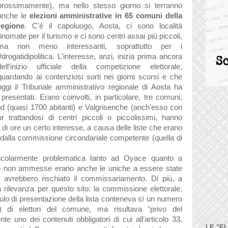
prossimamente), ma nello stesso giorno si terranno
anche le
elezioni amministrative in 65 comuni della
regione
. C'è il capoluogo, Aosta, ci sono località
rinomate per il turismo e ci sono centri assai più piccoli,
ma non meno interessanti, soprattutto per i
#drogatidipolitica. L'interesse, anzi, inizia prima ancora
dell'inizio ufficiale della competizione elettorale,
guardando ai contenziosi sorti nei giorni scorsi e che
oggi il Tribunale amministrativo regionale di Aosta ha
 presentati. Erano coinvolti, in particolare, tre comuni,
od (quasi 1700 abitanti) e Valgrisenche (anch'esso con
 trattandosi di centri piccoli o piccolissimi, hanno
di ore un certo interesse, a causa delle liste che erano
dalla commissione circondariale competente (quella di
ticolarmente problematica tanto ad Oyace quanto a
te non ammesse erano anche le uniche a essere state
 avrebbero rischiato il commissariamento. Di più, a
 rilevanza per questo sito: la commissione elettorale,
dulo di presentazione della lista conteneva sì un numero
) di elettori del comune, ma risultava "privo del
nte uno dei contenuti obbligatori di cui all’articolo 33,
LE "E