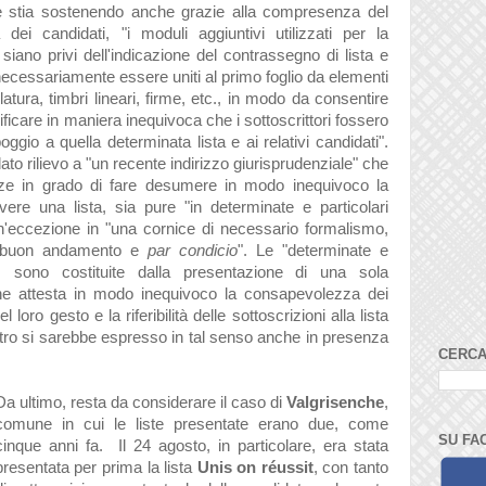
e stia sostenendo anche grazie alla compresenza del
dei candidati, "i moduli aggiuntivi utilizzati per la
 siano privi dell'indicazione del contrassegno di lista e
necessariamente essere uniti al primo foglio da elementi
llatura, timbri lineari, firme, etc., in modo da consentire
ficare in maniera inequivoca che i sottoscrittori fossero
ggio a quella determinata lista e ai relativi candidati".
to rilievo a "un recente indirizzo giurisprudenziale" che
nze in grado di fare desumere in modo inequivoco la
rivere una lista, sia pure "in determinate e particolari
un'eccezione in "una cornice di necessario formalismo,
di buon andamento e
par condicio
". Le "determinate e
i, sono costituite dalla presentazione di una sola
à che attesta in modo inequivoco la consapevolezza dei
del loro gesto e la riferibilità delle sottoscrizioni alla lista
altro si sarebbe espresso in tal senso anche in presenza
CERCA
Da ultimo, resta da considerare il caso di
Valgrisenche
,
comune in cui le liste presentate erano due, come
SU FA
cinque anni fa. Il 24 agosto, in particolare, era stata
presentata per prima la lista
Unis on réussit
, con tanto