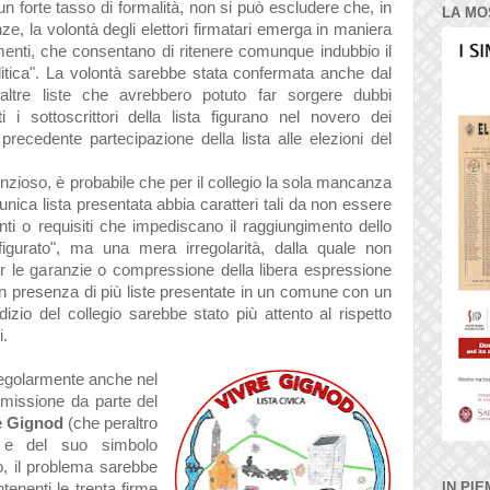
forte tasso di formalità, non si può escludere che, in
LA MO
ze, la volontà degli elettori firmatari emerga in maniera
menti, che consentano di ritenere comunque indubbio il
litica". La volontà sarebbe stata confermata anche dal
 altre liste che avrebbero potuto far sorgere dubbi
tti i sottoscrittori della lista figurano nel novero dei
 precedente partecipazione della lista alle elezioni del
tenzioso, è probabile che per il collegio la sola mancanza
nica lista presentata abbia caratteri tali da non essere
i o requisiti che impediscano il raggiungimento dello
figurato", ma una mera irregolarità, dalla quale non
er le garanzie o compressione della libera espressione
 in presenza di più liste presentate in un comune con un
dizio del collegio sarebbe stato più attento al rispetto
li.
regolarmente anche nel
mmissione da parte del
e Gignod
(che peraltro
 e del suo simbolo
o, il problema sarebbe
IN PIE
ntenenti le trenta firme