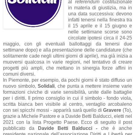
al
referendum
costituzionale
in materia di giustizia, ma in
una data successiva: devono
infatti tenersi nella finestra tra
il 15 aprile e il 15 giugno e
nelle settimane scorse sono
circolate ipotesi circa il 24-25
maggio, con gli eventuali ballottaggi da tenersi due
settimane dopo) e alla presentazione delle candidature (che
solitamente cade negli ultimi giorni di aprile), ma già inizia a
muoversi qualcosa in varie regioni, nel tentativo di creare
progetti più ampli, che mettano in sinergia forze affini in
comuni diversi.
In Piemonte, per esempio, da pochi giorni è stato diffuso un
nuovo simbolo,
Solidali
, che punta a mettere insieme varie
formazioni civiche di varie sensibilità, unite dalle battaglie
per i diritti. Il primo consiglio in cui il simbolo - fondo viola,
scritta bianca ben visibile al centro, ventaglio arcobaleno
con sei spicchi mossi - apparirà sarà quello di
Gravere
(To),
grazie a Michele Pastore e a Davide Betti Balducci, eletti nel
2021 con la lista Progetto Paese. Ecco di seguito il post
pubblicato da
Davide Betti Balducci
-
che è anche
presidente nazionale dell'associazione Diritti e Libertà per