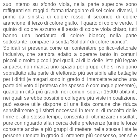
suo interno su sfondo viola, nella parte superiore sono
raffigurati sei raggi di forma triangolare di sei colori diversi, il
primo da sinistra di colore rosso, il secondo di colore
arancione, il terzo di colore giallo, il quarto di colore verde, il
quinto di colore azzurro e il sesto di colore viola chiaro, tutti
hanno una bordatura di colore bianco; nella parte
sottostante, compare la scritta 'Solidali' di colore bianco".
Solidali si presenta come un contenitore politico-elettorale
inclusivo, che sembra adatto a operare tanto in comuni
piccoli o molto piccoli (nei quali, al di là delle liste più legate
ai paesi, non manca uno spazio per gruppi che si rivolgono
soprattutto alla parte di elettorato più sensibile alle battaglie
per i diritti (e magari sono in grado di intercettare anche una
parte del voto di protesta che spesso è comunque presente),
quanto in città più grandi: nei comuni sopra i 15000 abitanti,
nei quali sarebbe possibile collegare più viste in coalizione,
può essere utile disporre di una lista comune che riduca
sensibilmente gli sforzi necessari in termini di raccolta delle
firme e, allo stesso tempo, consenta di ottimizzare i risultati,
pure con riguardo alla ricerca delle preferenze (unire le forze
consente anche a più gruppi di mettere nella stessa lista le
persone ritenute in grado di ottenere più consenso, per sé e