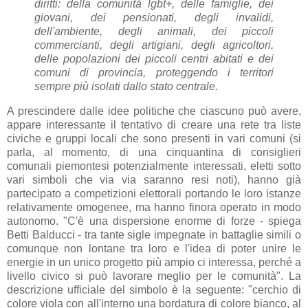
diritti: della comunità lgbt+, delle famiglie, dei
giovani, dei pensionati, degli invalidi,
dell'ambiente, degli animali, dei piccoli
commercianti, degli artigiani, degli agricoltori,
delle popolazioni dei piccoli centri abitati e dei
comuni di provincia, proteggendo i territori
sempre più isolati dallo stato centrale.
A prescindere dalle idee politiche che ciascuno può avere,
appare interessante il tentativo di creare una rete tra liste
civiche e gruppi locali che sono presenti in vari comuni (si
parla, al momento, di una cinquantina di consiglieri
comunali piemontesi potenzialmente interessati, eletti sotto
vari simboli che via via saranno resi noti), hanno già
partecipato a competizioni elettorali portando le loro istanze
relativamente omogenee, ma hanno finora operato in modo
autonomo. "C'è una dispersione enorme di forze - spiega
Betti Balducci - tra tante sigle impegnate in battaglie simili o
comunque non lontane tra loro e l'idea di poter unire le
energie in un unico progetto più ampio ci interessa, perché a
livello civico si può lavorare meglio per le comunità". La
descrizione ufficiale del simbolo è la seguente: "cerchio di
colore viola con all'interno una bordatura di colore bianco, al