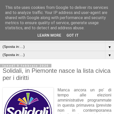
This site uses cookies from Google to deliver its services
and to analyze traffic. Your IP address and user-agent are
shared with Google along with performance and security
metrics to ensure quality of service, generate usage
statistics, and to detect and address abuse.
LEARN MORE
GOT IT
▼
▼
▼
lunedì 9 febbraio 2026
Solidali, in Piemonte nasce la lista civica
per i diritti
Manca ancora un po' di
tempo alle elezioni
amministrative programmate
in questa primavera (previste
non in contemporanea