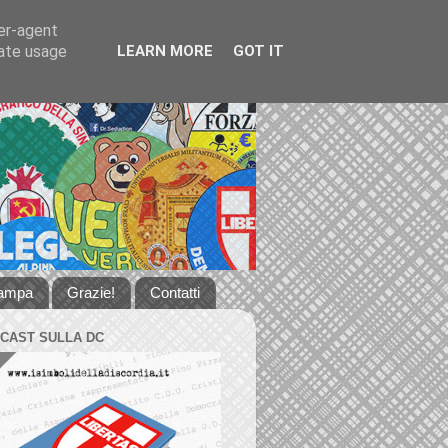
ser-agent
rate usage
LEARN MORE
GOT IT
tampa
Grazie!
Contatti
DCAST SULLA DC