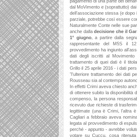
pagamento di una parte del denaro
dal MoVimento e (soprattutto) dai
dell'associazione stessa (e dopo 
parziale, potrebbe così essere co
Naturalmente Conte nelle sue par
anche dalla
decisione che il Gar
1° giugno
, a partire dalla segn
rappresentante del M5S il 12
provvedimento h
a ingiunto all'a
dati degli iscritti al Movimen
trattamento di quei dati è il tit
Grillo il 25 aprile 2016 - i dati pers
"
l'ulteriore trattamento dei dati pe
Rousseau sia al contempo autonom
In effetti Crimi aveva chiesto an
di ottenere subito la disponibilità 
compenso, la persona responsabi
ricevuto due richieste di trasferi
legittimate (una è Crimi, l'altra 
Cagliari a febbraio aveva nomina
legata al provvedimento di espuls
perché - appunto - avrebbe voluto f
votare su Cuccu, cosa ritenuta o