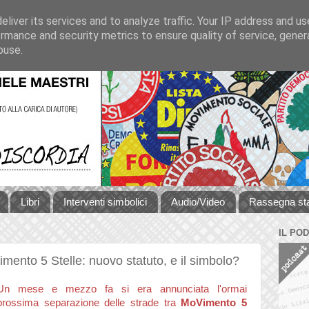
liver its services and to analyze traffic. Your IP address and u
rmance and security metrics to ensure quality of service, gene
buse.
Libri
Interventi simbolici
Audio/Video
Rassegna s
IL PO
mento 5 Stelle: nuovo statuto, e il simbolo?
Un mese e mezzo fa si era annunciata l'ormai
prossima separazione delle strade tra
MoVimento 5