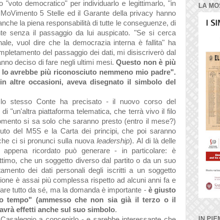
 "voto democratico" per individuarlo e legittimarlo, "in
LA MO
del MoVimento 5 Stelle ed il Garante della privacy hanno
che la piena responsabilità di tutte le conseguenze, di
nte senza il passaggio da lui auspicato. "Se si cerca
unale, vuol dire che la democrazia interna è fallita" ha
pletamento del passaggio dei dati, mi disiscriverò dal
no deciso di fare negli ultimi mesi.
Questo non è più
 lo avrebbe più riconosciuto nemmeno mio padre".
n altre occasioni, aveva disegnato il simbolo del
o stesso Conte ha precisato - il nuovo corso del
 "un'altra piattaforma telematica, che terrà vivo il filo
l momento si sa solo che saranno presto (entro il mese?)
atuto del M5S e la Carta dei principi, che poi saranno
che ci si pronunci sulla nuova
leadership
). Al di là delle
o appena ricordato può generare - in particolare: è
ttimo, che un soggetto diverso dal partito o da un suo
amento dei dati personali degli iscritti a un soggetto
zione è assai più complessa rispetto ad alcuni anni fa e
i fare tutto da sé, ma la domanda è importante -
è giusto
do tempo" (ammesso che non sia già il terzo o il
avrà effetti anche sul suo simbolo
.
IN PIE
o Casaleggio a concepirlo - e sarebbe interessante che