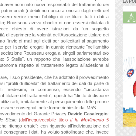
LA PO
di aver nominato nuovi responsabili del trattamento dei
 patrimoniali (i debiti non ancora onorati dagli eletti del
ro venire meno l'obbligo di restituire tutti i dati a
ento; Rousseau aveva ribadito di non essersi rifiutata di
vece chiesto di avere istruzioni da "
un soggetto
tà di esprimere la volontà dell’Associazione titolare dei
o l'invio di mail agli eletti per sollecitarli al pagamento
 per i servizi erogati, in quanto rientrante "
nell’ambito
'Associazione Rousseau eroga ai singoli parlamentari e/o
nto 5 Stelle", un rapporto che l'associazione avrebbe
utonoma rispetto al trattamento legato all'adesione al
lare, il suo presidente, che ha adottato il provvedimento
"profili di illiceità" del trattamento dei dati da parte di
i medesimi; in compenso, essendo "circostanza
l titolare del trattamento", questi ha "diritto di disporre
r utilizzarli, limitatamente al perseguimento delle proprie
no essere consegnati nelle forme richieste dal M5S.
 provvedimento del Garante Privacy
Davide Casaleggio
:
le Stelle
(
dall'inequivocabile titolo
Il fu MoVimento 5
he ritengo errate"; con riguardo all'individuazione del
 consegnare i dati, ha voluto sottolineare che, invece