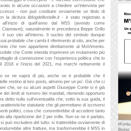
vato in alcune occasioni a chiedere un'intervista per
ccesso - non può costituire ovviamente un titolo di
con la dicitura
ilblogdellestelle.it
- è stato registrato a
all'inizio di quell'anno dal M5S (avendo come
a Ciannavei); naturalmente in precedenza Beppe Grillo
il suo sito all'interno. Il nucleo del simbolo dunque
ai probabile che cambi il riferimento al sito, anche per
minio che non appartiene direttamente al MoVimento.
ssibile che Conte intenda imprimere un mutamento più
taglio di connessione con l'esperienza politica che lo
il 2018 e l'inizio del 2021, ma marchi nettamente il
no se ne saprà di più, anche se è probabile che il
elle restino al loro posto, almeno per un po'. Già che ci
otare che, se su alcuni aspetti Giuseppe Conte si è già
ne dei limiti al numero dei mandati, ritenendo opportuno
ra detto nulla sull'eventualità che, sotto la sua guida, il
atteristiche statutarie che gli permettano di iscriversi
menti politici, cosa che consentirebbe di accedere tanto
o alla ripartizione del 2 per mille. Non se ne è parlato,
si può escludere del tutto: si tratterebbe ovviamente di
M'imbu
rodurrebbe altre fratture, ma trasformerebbe il M5S in
Bosso