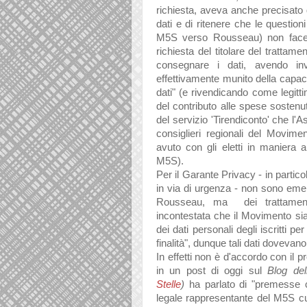
richiesta, aveva anche precisato 
dati e di ritenere che le questioni
M5S verso Rousseau) non facesse
richiesta del titolare del trattam
consegnare i dati, avendo in
effettivamente munito della capaci
dati" (e rivendicando come legittim
del contributo alle spese sostenute
del servizio 'Tirendiconto' che l
consiglieri regionali del Movime
avuto con gli eletti in maniera a
M5S).
Per il Garante Privacy - in partico
in via di urgenza - non sono emersi 
Rousseau, ma dei trattament
incontestata che il Movimento sia i
dei dati personali degli iscritti pe
finalità", dunque tali dati doveva
In effetti non è d'accordo con il
in un post di oggi sul
Blog del
Stelle
)
ha parlato di "premesse c
legale rappresentante del M5S cui