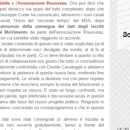
Stelle
e l'
Associazione Rousseau
. Ora può dirsi che
quel distacco sia quasi del tutto completato, dopo che
Giuseppe Conte ha comunicato, attraverso i suoi canali
social
, l'inizio del "secondo tempo" del M5S, dopo
'
annuncio della consegna dei dati degli iscritti
al
MoVimento
da parte dell'associazione Rousseau,
con cui sarebbe stato raggiunto un accordo.
L'esatto contenuto di questo non è stato esplicitato (al di
là di determinate voci divulgate dai
media
, al di là al
ipulato tra le parti). Ci si deve limitare a quanto scritto
ni di collaborazione era giusto che tutto si concludesse
rettamente confrontato con Davide Casaleggio e abbiamo
ntisse la partenza di questa nuova fase, mettendo fine
pagamenti. Le strade si dividono ma con pieno rispetto
n nome che evocherà sempre la storia del Movimento e
 non rispetta se stesso.
È stato un lungo confronto, ma
ni parola, ogni telefonata e discussione avuta in queste
mo alla base del nuovo progetto politico. Ringrazio in
 abbiamo concordato un cronoprogramma e che in questo
.
i dati sono stati consegnati (o almeno è iniziata la
iò non avverrà gratuitamente, bensì a fronte del
LE "E