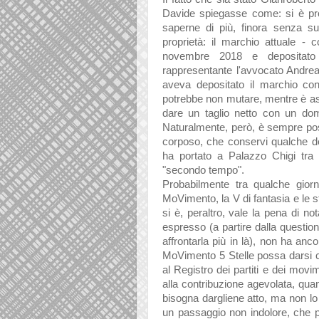
Davide spiegasse come: si è pro
saperne di più, finora senza su
proprietà: il marchio attuale - 
novembre 2018 e depositato 
rappresentante l'avvocato Andre
aveva depositato il marchio con 
potrebbe non mutare, mentre è ass
dare un taglio netto con un do
Naturalmente, però, è sempre po
corposo, che conservi qualche det
ha portato a Palazzo Chigi tra 
"secondo tempo".
Probabilmente tra qualche gior
MoVimento, la V di fantasia e le st
si è, peraltro, vale la pena di n
espresso (a partire dalla questio
affrontarla più in là), non ha anco
MoVimento 5 Stelle possa darsi car
al Registro dei partiti e dei movi
alla contribuzione agevolata, quant
bisogna dargliene atto, ma non lo 
un passaggio non indolore, che p