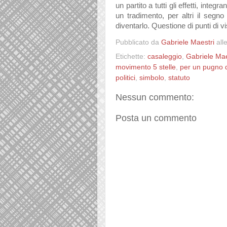
un partito a tutti gli effetti, inte
un tradimento, per altri il segn
diventarlo. Questione di punti di v
Pubblicato da
Gabriele Maestri
all
Etichette:
casaleggio
,
Gabriele Mae
movimento 5 stelle
,
per un pugno d
politici
,
simbolo
,
statuto
Nessun commento:
Posta un commento