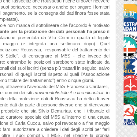
 che l'associazione Rousseau ritiene di dover ricevere
 suoi portavoce, necessario anche per pagare i fornitori
il pagamento, se la consegna dei dati finora fosse stata
mpletata).
ole non manca di sottolineare che l'accordo è motivato
ante per la protezione dei dati personali ha preso il
alazione presentata da Vito Crimi in qualità di legale
 maggio (e integrata una settimana dopo). Quel
ssociazione Rousseau, "responsabile del trattamento dei
to 5 Stelle", di consegnare al M5S - che invece del
olare: entrambe le posizioni sarebbero state indicate da
onali dei suoi iscritti (senza più trattarli in seguito, salvo
rsonali di quegli iscritti rispetto ai quali l’Associazione
o titolare del trattamento
") entro cinque giorni.
che, attraverso l'avvocato del M5S
Francesco Cardarelli,
dei domini dei siti
movimento5stelle.it
e
tirendiconto.it
; in
le della protezione dati di Rousseau ha detto di aver
mento dati da parte di persone diverse che si ritenevano
è probabile che sia Silvio Demurtas, che il tribunale di
to curatore speciale del M5S all'interno di una causa
ione di Carla Cuccu, salvo poi revocarlo a fine maggio
arsi autorizzare a chiedere i dati degli iscritti per farli
ltre i suoi compiti). Il M5S, nel ribadire la propria