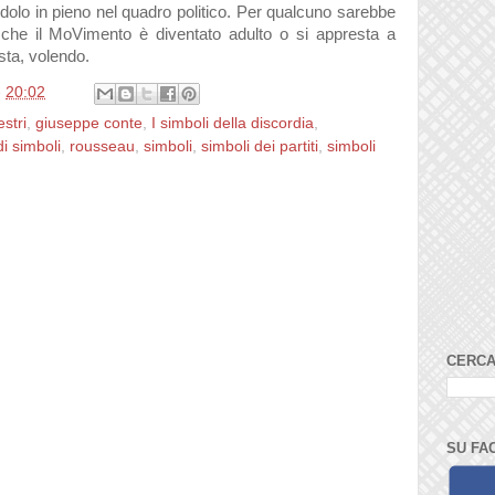
grandolo in pieno nel quadro politico. Per qualcuno sarebbe
o che il MoVimento è diventato adulto o si appresta a
ista, volendo.
e
20:02
stri
,
giuseppe conte
,
I simboli della discordia
,
i simboli
,
rousseau
,
simboli
,
simboli dei partiti
,
simboli
CERCA
SU FA