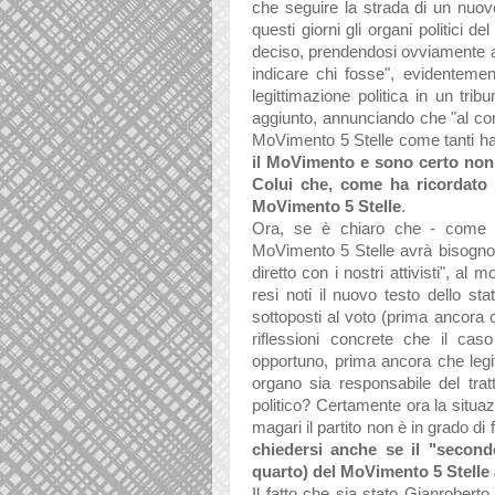
che seguire la strada di un nuovo
questi giorni gli organi politici 
deciso, prendendosi ovviamente an
indicare chi fosse", evidenteme
legittimazione politica in un trib
aggiunto, annunciando che "al com
MoVimento 5 Stelle come tanti han
il MoVimento e sono certo non
Colui che, come ha ricordato i
MoVimento 5 Stelle
.
Ora, se è chiaro che - come l
MoVimento 5 Stelle avrà bisogno di
diretto con i nostri attivisti", a
resi noti il nuovo testo dello st
sottoposti al voto (prima ancora 
riflessioni concrete che il cas
opportuno, prima ancora che legi
organo sia responsabile del tratt
politico? Certamente ora la situa
magari il partito non è in grado d
chiedersi anche se il "secon
quarto) del MoVimento 5 Stelle 
Il fatto che sia stato Gianrobert