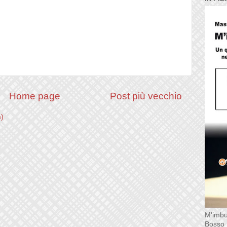
Home page
Post più vecchio
m)
M'imbu
Bosso