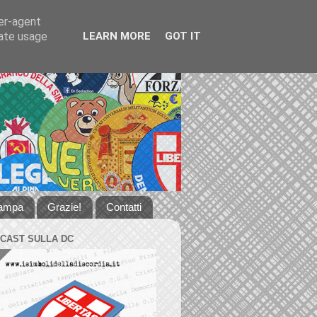
ser-agent
rate usage
LEARN MORE
GOT IT
tampa
Grazie!
Contatti
DCAST SULLA DC