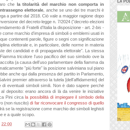
LA PO
iaro che
la titolarità del marchio non comporta in
ontrassegno elettorale
, anche se uno dei tre marchi è
 Lega a partire dal 2018. Ciò vale a maggior ragione dopo
nversione del decreto-legge n. 7/2024 ("decreto elezioni
damento di Fratelli d'Italia la disposizione - art. 2-
bis
-
one come marchio d'impresa di simboli o emblemi usati in
ue contenenti parole, figure o segni con significazione
sciplina elettorale e, in particolare, delle norme in materia
iste dei candidati e di propaganda elettorale". La stessa
Fiamma tricolore l'uso pacifico del suo simbolo ove la
ccolta (a causa dell'uso parlamentare della fiamma da
aticamente "più forte" la posizione salviniana sul piano
rebbe anche qui dalla presenza del partito in Parlamento,
Salvini premier attraverso la tutela [dell'affidamento] del
e di eventuali simboli simili. Non è dato sapere perché
al deposito: erano ancora di là da venire le iniziative
ca Pini circa
la possibilità di impiegare il simbolo della
ivo (non riuscito)
di far riconvocare il congresso di quello
drà se la registrazione come marchio dei simboli leghisti
e e a quale scopo.
e
22:00