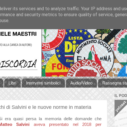
liver its services and to analyze traffic. Your IP address and u
rmance and security metrics to ensure quality of service, gene
buse.
Libri
Interventi simbolici
Audio/Video
Rassegna s
IL PO
chi di Salvini e le nuove norme in materia
Si era quasi persa la memoria delle domande che
Matteo Salvini
aveva presentato nel 2018 per