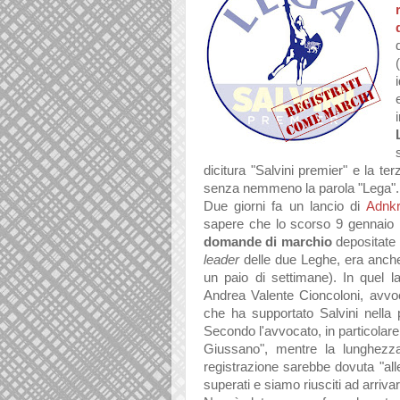
dicitura "Salvini premier" e la ter
senza nemmeno la parola "Lega".
Due giorni fa un lancio di
Adnk
sapere che lo scorso 9 gennaio
domande di marchio
depositate 
leader
delle due Leghe, era anche 
un paio di settimane). In quel l
Andrea Valente Cioncoloni, avvoc
che ha supportato Salvini nella p
Secondo l'avvocato, in particolare, s
Giussano", mentre la lunghezz
registrazione sarebbe dovuta "alle 
superati e siamo riusciti ad arriv