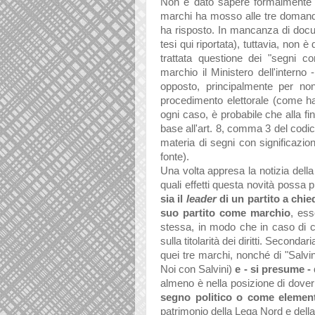
Non è dato sapere formalmente qual
marchi ha mosso alle tre domande 
ha risposto. In mancanza di docu
tesi qui riportata), tuttavia, non 
trattata questione dei "segni co
marchio il Ministero dell'interno
opposto, principalmente per non
procedimento elettorale (come h
ogni caso, è probabile che alla fi
base all'art. 8, comma 3 del codice
materia di segni con significazio
fonte).
Una volta appresa la notizia dell
quali effetti questa novità possa 
sia il
leader
di un partito a chi
suo partito come marchio
, ess
stessa, in modo che in caso di ca
sulla titolarità dei diritti. Seconda
quei tre marchi, nonché di "Salvini
Noi con Salvini)
e - si presume -
almeno è nella posizione di dover
segno politico o come element
patrimonio della Lega Nord e dell