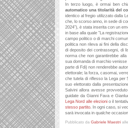
In terzo luogo, è ormai ben ch
automatico una titolarità del c
identico al fregio utilizzato dalla
che, lo scorso anno, in sede di co
2024"), è stata inserita con un emen
in base alla quale "La registrazi
campo politico o di marchi comunq
politica non rileva ai fini della di
di deposito dei contrassegni, di l
norma che non garantirebbe alla 
sua domanda di marchio venisse a
parte di Fdi) non renderebbe autom
elettorale; la forza, casomai, ver
che tutela di riflesso la Lega per 
suo elettorato dalla presentazion
Salvini allora avesse provveduto 
guidate da Gianni Fava e Gianlu
Lega Nord alle elezioni
o il tentat
stesso partito
. In ogni caso, si ve
sarà invocata in qualche occasion
Pubblicato da
Gabriele Maestri
all