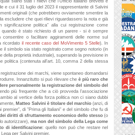
i siano stati i rilievi che l'Ufficio italiano brevetti e
e cui il 31 luglio del 2023 il rappresentante di Salvini
menti originali (che potrebbero ovviamente smentire la
è da escludere che quei rilievi riguardassero la nota e già
n significazione politica" alla cui registrazione come
 - quando è stato richiesto di un parere - si è sempre
 consentire o facilitare aggiramenti delle norme sul
a ricordato
il recente caso del MoVimento 5 Stelle
). In
ne il simbolo sia stato registrato come segno notorio (in
 della proprietà industriale), superando la previsione in
ne politica (contenuta all'art. 10, comma 2 della stessa
a registrazione dei marchi, viene spontaneo domandarsi
produrre. Innanzitutto si può rilevare che
è più raro che
edere personalmente la registrazione del simbolo del
endo più frequente che a ciò provveda l'associazione
mbio al vertice della forza politica non ci siano dubbi
riamente,
Matteo Salvini è titolare del marchio
(anzi, di
 premier", di "Prima gli Italiani" e del simbolo che fu di
 dei diritti di sfruttamento economico dello stesso
(o
lo autorizzare),
ma non del simbolo della Lega come
o di identificazione
: quello non può che restare nel
a Lega per Salvini premier.