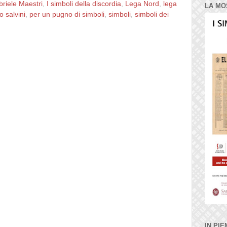
riele Maestri
,
I simboli della discordia
,
Lega Nord
,
lega
LA MO
o salvini
,
per un pugno di simboli
,
simboli
,
simboli dei
IN PIE