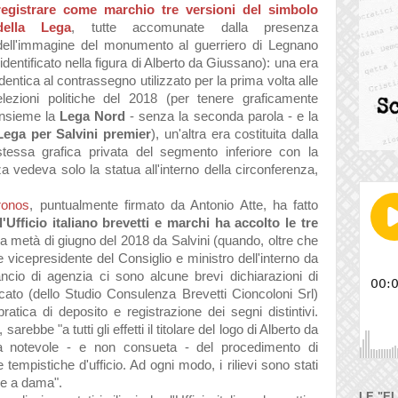
registrare come marchio tre versioni del simbolo
della Lega
, tutte accomunate dalla presenza
dell'immagine del monumento al guerriero di Legnano
(identificato nella figura di Alberto da Giussano): una era
identica al contrassegno utilizzato per la prima volta alle
elezioni politiche del 2018 (per tenere graficamente
insieme la
Lega Nord
- senza la seconda parola - e la
Lega per Salvini premier
), un'altra era costituita dalla
stessa grafica privata del segmento inferiore con la
za vedeva solo la statua all'interno della circonferenza,
ronos
, puntualmente firmato da Antonio Atte, ha fatto
l'Ufficio italiano brevetti e marchi ha accolto le tre
a metà di giugno del 2018 da Salvini (quando, oltre che
vicepresidente del Consiglio e ministro dell'interno da
ancio di agenzia ci sono alcune brevi dichiarazioni di
ato (dello Studio Consulenza Brevetti Cioncoloni Srl)
ratica di deposito e registrazione dei segni distintivi.
arebbe "a tutti gli effetti il titolare del logo di Alberto da
a notevole - e non consueta - del procedimento di
tempistiche d'ufficio. Ad ogni modo, i rilievi sono stati
are a dama".
LE "E