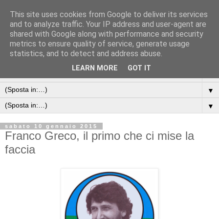
This site uses cookies from Google to deliver its services
and to analyze traffic. Your IP address and user-agent are
shared with Google along with performance and security
metrics to ensure quality of service, generate usage
statistics, and to detect and address abuse.
LEARN MORE
GOT IT
▼
▼
▼
sabato 10 gennaio 2015
Franco Greco, il primo che ci mise la
faccia