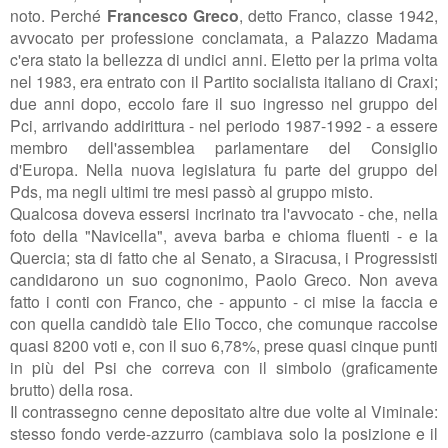
noto. Perché
Francesco Greco
, detto Franco, classe 1942,
avvocato per professione conclamata, a Palazzo Madama
c'era stato la bellezza di undici anni. Eletto per la prima volta
nel 1983, era entrato con il Partito socialista italiano di Craxi;
due anni dopo, eccolo fare il suo ingresso nel gruppo del
Pci, arrivando addirittura - nel periodo 1987-1992 - a essere
membro dell'assemblea parlamentare del Consiglio
d'Europa. Nella nuova legislatura fu parte del gruppo del
Pds, ma negli ultimi tre mesi passò al gruppo misto.
Qualcosa doveva essersi incrinato tra l'avvocato - che, nella
foto della "Navicella", aveva barba e chioma fluenti - e la
Quercia; sta di fatto che al Senato, a Siracusa, i Progressisti
candidarono un suo cognonimo, Paolo Greco. Non aveva
fatto i conti con Franco, che - appunto - ci mise la faccia e
con quella candidò tale Elio Tocco, che comunque raccolse
quasi 8200 voti e, con il suo 6,78%, prese quasi cinque punti
in più del Psi che correva con il simbolo (graficamente
brutto) della rosa.
Il contrassegno cenne depositato altre due volte al Viminale:
stesso fondo verde-azzurro (cambiava solo la posizione e il