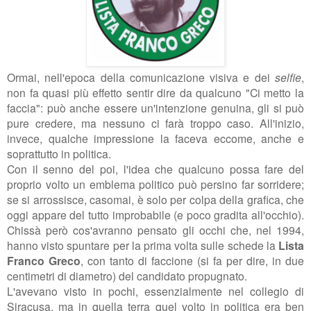
Ormai, nell'epoca della comunicazione visiva e dei
selfie
,
non fa quasi più effetto sentir dire da qualcuno "Ci metto la
faccia": può anche essere un'intenzione genuina, gli si può
pure credere, ma nessuno ci farà troppo caso. All'inizio,
invece, qualche impressione la faceva eccome, anche e
soprattutto in politica.
Con il senno del poi, l'idea che qualcuno possa fare del
proprio volto un emblema politico può persino far sorridere;
se si arrossisce, casomai, è solo per colpa della grafica, che
oggi appare del tutto improbabile (e poco gradita all'occhio).
Chissà però cos'avranno pensato gli occhi che, nel 1994,
hanno visto spuntare per la prima volta sulle schede la
Lista
Franco Greco
, con tanto di faccione (si fa per dire, in due
centimetri di diametro) del candidato propugnato.
L'avevano visto in pochi, essenzialmente nel collegio di
Siracusa, ma in quella terra quel volto in politica era ben