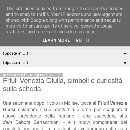
This site uses cookies from Google to deliver its services
and to analyze traffic. Your IP address and user-agent are
shared with Google along with performance and security
metrics to ensure quality of service, generate usage
statistics, and to detect and address abuse.
LEARN MORE
GOT IT
▼
▼
▼
mercoledì 25 aprile 2018
Friuli Venezia Giulia, simboli e curiosità
sulla scheda
Una settimana dopo il voto in Molise, tocca al
Friuli Venezia
Giulia
chiamare i suoi elettori alle urne per scegliere il
nuovo presidente della regione - che succederà alla
dem
Debora Serracchiani - e i nuovi componenti del
consiglio regionale. Le elezioni si svolgeranno nella sola