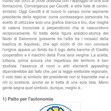
nuovo dal 2003 al 2008 (stavolta con l'appoggio di una sua
formazione,
Convergenza per Cecotti, e altre liste di centro-
sinistra). Oggi Cecotti è di nuovo in campo come aspirante
presidente della regione: come contrassegno personale ha
scelto di utilizzare solo una grafica bianca e blu, due maglie
di catena incrociate a perpendicolo che si nascondono
reciprocamente. Si tratta della figura araldico-storica del
Nodo di Salomone (presente tra l'altro tra i mosaici della
basilica di Aquileia), che agli occhi di chi non conosce
l'origine appare un ibrido tra il logo delle banche di Credito
cooperativo e il marchio della Pura lana vergine. La scelta,
tuttavia, prima ancora che rispettosa del territorio è ben
studiata: l'assenza di nomi o altri elementi
appealing
dipenderebbe dal fatto che, per la legge elettorale regionale,
il voto dato al simbolo del presidente non si trasmette mai a
chi lo sostiene, anche se si tratta di una sola lista. Meno
gente segna quel simbolo, dunque, meglio è...
1) Patto per l'autonomia