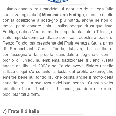
L'ultimo estratto tra i candidati, il deputato della Lega (alla
sua terza legislatura)
Massimiliano Fedriga
, è anche quello
con la coalizione a sostegno più nutrita, anche se non di
molto: potrà contare, infatti, sull'appoggio di cinque liste.
Fedriga, nato a Verona ma da tempo trapiantato a Trieste, è
stato imposto come candidato per il centrodestra al posto di
Renzo Tondo, già presidente del Friuli Venezia Giulia prima
di Serracchiani. Come Tondo, tuttavia, ha scelto di
contrassegnare la propria candidatura regionale con il
profilo di un'aquila, emblema tradizionale friulano (usata
anche da Illy nel 2008): se Tondo aveva l'intero uccello
stilizzato, qui c'è soltanto la testa, dal profilo azzurro, che
emerge bene sul fondo blu che ospita anche il motto della
candidatura: "La rivoluzione del buonsenso". Quasi a voler
abbattere i confini politici e, in fondo, guardare oltre e coi
piedi piantati a terra.
7) Fratelli d'Italia