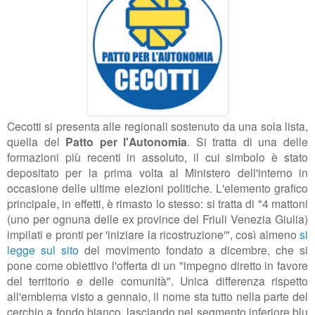
Cecotti si presenta alle regionali sostenuto da una sola lista,
quella del
Patto per l'Autonomia
. Si tratta di una delle
formazioni più recenti in assoluto, il cui simbolo è stato
depositato per la prima volta al Ministero dell'interno in
occasione delle ultime elezioni politiche. L'elemento grafico
principale, in effetti, è rimasto lo stesso: si tratta di "
4 mattoni
(uno per ognuna delle ex province del Friuli Venezia Giulia)
impilati e pronti per 'iniziare la ricostruzione'", così almeno
si
legge sul sito
del movimento fondato a dicembre, che si
pone come obiettivo l'offerta di un "
impegno diretto in favore
del territorio e delle comunità"
. Unica differenza rispetto
all'emblema visto a gennaio, il nome sta tutto nella parte del
cerchio a fondo bianco, lasciando nel segmento inferiore blu