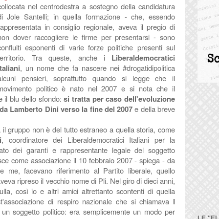
collocata nel centrodestra a sostegno della candidatura
di Jole Santelli; in quella formazione - che, essendo
rappresentata in consiglio regionale, aveva il pregio di
non dover raccogliere le firme per presentarsi - sono
confluiti esponenti di varie forze politiche presenti sul
territorio. Tra queste, anche i
Liberaldemocratici
Italiani
, un nome che fa nascere nei #drogatidipolitica
alcuni pensieri, soprattutto quando si legge che il
movimento politico è nato nel 2007 e si nota che il
il blu dello sfondo:
si tratta per caso dell'evoluzione
 da Lamberto Dini verso la fine del 2007
e della breve
a il gruppo non è del tutto estraneo a quella storia, come
i
, coordinatore dei Liberaldemocratici Italiani per la
tato dei garanti e rappresentante legale del soggetto
nasce come associazione il 10 febbraio 2007 - spiega - da
me, facevano riferimento al Partito liberale, quello
veva ripreso il vecchio nome di Pli. Nel giro di dieci anni,
a, così io e altri amici altrettanto scontenti di quella
t'associazione di respiro nazionale che si chiamava
I
 un soggetto politico: era semplicemente un modo per
LE "E