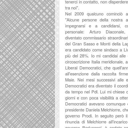
tenerci in contatto, non disperdere
tra noi".
Nel 2009 qualcuno cominciò 
"Alcune persone della nostra a
impegnarsi e a candidarsi, co
personale: Arturo Diaconale
diventato commissario straordinar
del Gran Sasso e Monti della La
era candidato come sindaco a Li
più del 28%. Io mi candidai alle 
circoscrizione Italia meridionale, al
Liberal Democratici, che quell'a
all'esenzione dalla raccolta firm
Maie. Nei mesi successivi alle el
Democratici era diventato il coor
da tempo nel Pdl. Lui mi chiese di
giorni e con poca visibilità a ott
Democratici avevano comunque du
presidente Daniela Melchiorre, che 
governo Prodi. In seguito però il
rinuncia di Melchiorre all'incaric
governo Berlusconi, è andato sc