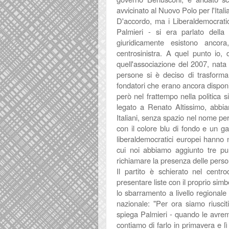
avvicinato al Nuovo Polo per l'Ital
D'accordo, ma i Liberaldemocratic
Palmieri - si era parlato della
giuridicamente esistono ancor
centrosinistra. A quel punto io,
quell'associazione del 2007, nata
persone si è deciso di trasformar
fondatori che erano ancora disponib
però nel frattempo nella politica si
legato a Renato Altissimo, abbi
Italiani, senza spazio nel nome per
con il colore blu di fondo e un gabb
liberaldemocratici europei hanno
cui noi abbiamo aggiunto tre punt
richiamare la presenza delle perso
Il partito è schierato nel cent
presentare liste con il proprio si
lo sbarramento a livello regionale 
nazionale: "Per ora siamo riuscit
spiega Palmieri - quando le avre
contiamo di farlo in primavera e l