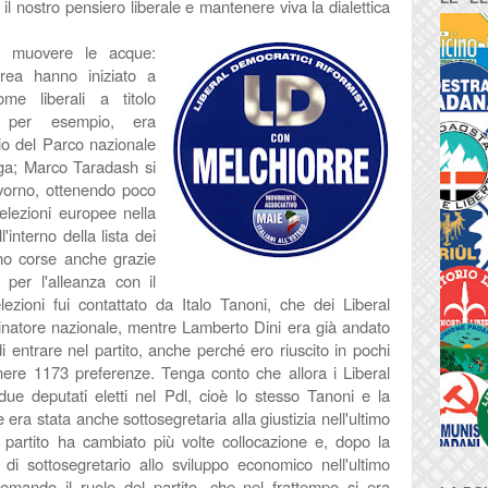
 il nostro pensiero liberale e mantenere viva la dialettica
a muovere le acque:
rea hanno iniziato a
me liberali a titolo
, per esempio, era
io del Parco nazionale
ga;
Marco Taradash si
vorno, ottenendo poco
elezioni europee nella
l'interno della lista dei
nno corse anche grazie
e per l'alleanza con il
ezioni fui contattato da Italo Tanoni, che dei Liberal
dinatore nazionale, mentre Lamberto Dini era già andato
 entrare nel partito, anche perché ero riuscito in pochi
enere
1173 preferenze. Tenga conto che allora i Liberal
e deputati eletti nel Pdl, cioè lo stesso Tanoni e la
era stata anche sottosegretaria alla giustizia nell'ultimo
 partito ha cambiato più volte collocazione e, dopo la
o di sottosegretario allo sviluppo economico nell'ultimo
emando il ruolo del partito, che nel frattempo si era