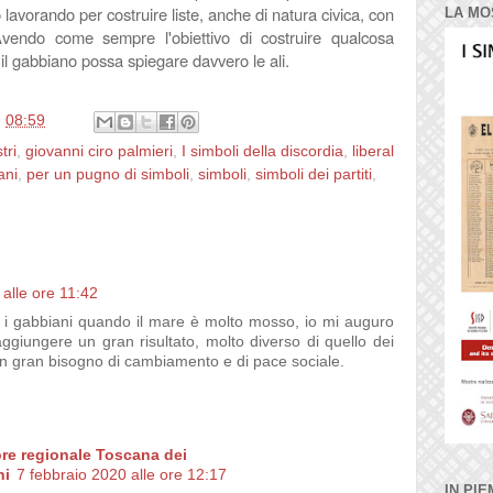
 lavorando per costruire liste, anche di natura civica, con
LA MO
 Avendo come sempre l'obiettivo di costruire qualcosa
e il gabbiano possa spiegare davvero le ali.
e
08:59
tri
,
giovanni ciro palmieri
,
I simboli della discordia
,
liberal
ani
,
per un pugno di simboli
,
simboli
,
simboli dei partiti
,
 alle ore 11:42
 i gabbiani quando il mare è molto mosso, io mi auguro
aggiungere un gran risultato, molto diverso di quello dei
è un gran bisogno di cambiamento e di pace sociale.
ore regionale Toscana dei
ni
7 febbraio 2020 alle ore 12:17
IN PIE