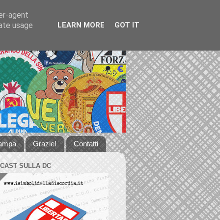
ser-agent
rate usage
LEARN MORE
GOT IT
tampa
Grazie!
Contatti
DCAST SULLA DC