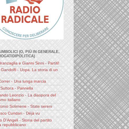
SIMBOLICI (O, PIÙ IN GENERALE,
ROGATIDIPOLITICA)
ranzaglia e Gianni Sinni - Partiti!
Gandolfi - Uopa. La storia di un
Correr - Una lunga marcia
Suttora - Pannella
ando Leonzio - La diaspora del
smo italiano
tonio Solimene - State sereni
sco Cundari - Déjà vu
 D'Angeli - Storia del partito
ta repubblicano