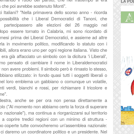
LA PO
ia che poi avrebbe sostenuto Monti".
i Italiani? "Nella primavera dello scorso anno - ricorda
 possibilità che i Liberal Democratici di Tanoni, che
a, partecipassero alle elezioni del 26 maggio nel
 dopo essere tornato in Calabria, mi sono ricordato di
 mesi prima dei Liberal Democratici, e assieme ad altre
la in movimento politico, modificando lo statuto con i
ili, allora erano uno per ogni regione italiana. Visto che
 era già affacciato un simbolo con la dicitura 'i Liberali',
amo pensato di cambiare il nome in Liberaldemocratici
 non avere problemi. Il simbolo però è rimasto lo stesso,
iano stilizzato: in fondo quasi tutti i soggetti liberali o
 nel loro emblema un gabbiano o comunque un volatile,
i verdi, bianchi e rossi, per richiamare il tricolore e
ne".
rodestra, anche se per ora non pensa direttamente a
mbolo ("Al momento non abbiamo certo la forza di superare
o nazionale"), ma continua a riorganizzarsi sul territorio
i a coprire tredici regioni con un minimo di struttura -
mo coperte tutte convocheremo un'assemblea nazionale:
ì ci daremo un coordinatore politico e un presidente. Nel