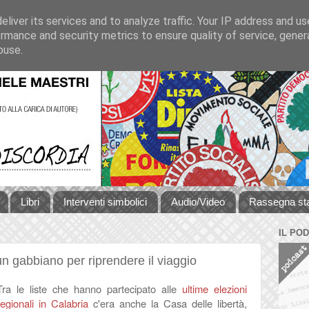
liver its services and to analyze traffic. Your IP address and u
rmance and security metrics to ensure quality of service, gene
buse.
Libri
Interventi simbolici
Audio/Video
Rassegna s
IL PO
 un gabbiano per riprendere il viaggio
Tra le liste che hanno partecipato alle
ultime elezioni
regionali in Calabria
c'era anche la Casa delle libertà,