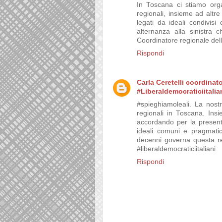
In Toscana ci stiamo org
regionali, insieme ad altre
legati da ideali condivis
alternanza alla sinistra 
Coordinatore regionale del
Rispondi
Carla Ceretelli coordinat
#Liberaldemocraticiitalia
#spieghiamoleali. La nost
regionali in Toscana. Ins
accordando per la presenta
ideali comuni e pragmatic
decenni governa questa re
#liberaldemocraticiitaliani
Rispondi