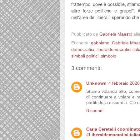
frattempo, dove è possibile, stiamo
altre forze politiche e gruppi".
nell'area dei liberali, sperando ch
Pubblicato da
Gabriele Maestri
all
Etichette:
gabbiano
,
Gabriele Maes
democratici
,
liberaldemocratici itali
simboli politici
,
simbolo
3 commenti:
Unknown
4 febbraio 2020
Stiamo volando alto, come
di continuare a volare e r
partiti della discordia. C'
Rispondi
Carla Ceretelli coordinat
#Liberaldemocraticiitalia