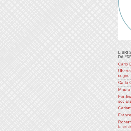
LIBRI 
DA #D
Carlo B
Uberto 
sogno
Carlo 
Mauro 
Ferdin
sociali
Carlan
France
Roberto
fascis