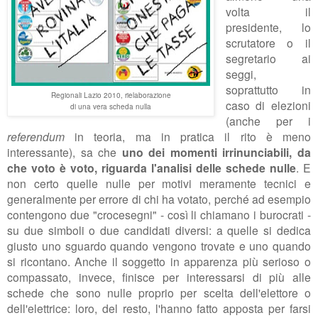
volta il
presidente, lo
scrutatore o il
segretario ai
seggi,
soprattutto in
Regionali Lazio 2010, rielaborazione
caso di elezioni
di una vera scheda nulla
(anche per i
referendum
in teoria, ma in pratica il rito è meno
interessante), sa che
uno dei momenti irrinunciabili, da
che voto è voto, riguarda l'analisi delle schede nulle
. E
non certo quelle nulle per motivi meramente tecnici e
generalmente per errore di chi ha votato, perché ad esempio
contengono due "crocesegni" - così li chiamano i burocrati -
su due simboli o due candidati diversi: a quelle si dedica
giusto uno sguardo quando vengono trovate e uno quando
si ricontano. Anche il soggetto in apparenza più serioso o
compassato, invece, finisce per interessarsi di più alle
schede che sono nulle proprio per scelta dell'elettore o
dell'elettrice: loro, del resto, l'hanno fatto apposta per farsi