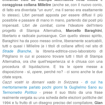
coraggiosa collana Millelire
(anche se, con il nuovo conio,
di fatto era diventata "un euro", ma il senso era esattamente
lo stesso). Libri pensati apposta per essere diffusi il più
possibile e passare di mano in mano, partendo dai posti più
impensati. Libri
de combat
, come l'ideatore dell'intero
progetto di Stampa Alternativa,
Marcello Baraghini
,
libertario e radicale purosangue. Con quello stesso spirito,
Baraghini ha da poco messo online, liberamente scaricabili,
tutti o quasi i Millelire (e i titoli di collane affini) nel sito di
Strade Bianche
, la libreria-editrice-covo-laboratorio di
Pitigliano in cui si possono trovare tutti i titoli di Stampa
Alternativa, ora che quell'esperienza si è chiusa con una
procedura di liquidazione. E tra le opere messe a
disposizione - sì,
opere
, perché no? - ci sono anche le due
citate sopra.
Cazzi vostri io domani vado in Svizzera
-
di cui ha
meritoriamente parlato pochi giorni fa Guglielmo Sano su
Termometro Politico
- prese il suo titolo da una frase
realmente vergata su una scheda delle elezioni politiche del
1994 e fu frutto di un disegno preciso del compilatore,
Gian