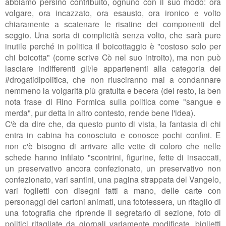
abbiamo persino contribuito, ognuno con il suo modo: ora
volgare, ora incazzato, ora esausto, ora ironico e volto
chiaramente a scatenare le risatine dei componenti del
seggio. Una sorta di complicità senza volto, che sarà pure
inutile perché in politica il boicottaggio è "costoso solo per
chi boicotta" (come scrive Cò nel suo introito), ma non può
lasciare indifferenti gli/le appartenenti alla categoria dei
#drogatidipolitica, che non riusciranno mai a condannare
nemmeno la volgarità più gratuita e becera (del resto, la ben
nota frase di Rino Formica sulla politica come "sangue e
merda", pur detta in altro contesto, rende bene l'idea).
C'è da dire che, da questo punto di vista, l
a fantasia di chi
entra in cabina ha conosciuto e conosce pochi confini. E
non c'è bisogno di arrivare alle vette di coloro che nelle
schede hanno infilato "scontrini, figurine, fette di insaccati,
un preservativo ancora confezionato, un preservativo non
confezionato, vari santini, una pagina strappata del Vangelo,
vari foglietti con disegni fatti a mano, delle carte con
personaggi dei cartoni animati, una fototessera, un ritaglio di
una fotografia che riprende il segretario di sezione, foto di
politici ritagliate da giornali variamente modificate, biglietti