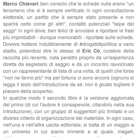
Marco Chiavari
: ben conscio che le schede nulle erano "un
fenomeno che si è sempre verificato in ogni consultazione
elettorale, un partito che è sempre stato presente e non
sparirà certo come gli altri", contattò potenziali "talpe dei
seggi" in ogni dove, ben felici di annotare e riportare le frasi
più improbabili - dunque memorabili - riportate sulle schede.
Doveva trattarsi indubbiamente di #drogatidipolitica a vario
stadio, potendosi dire lo stesso di
Eric Cò
, curatore della
raccolta più recente, nata peraltro proprio da un'esperienza
diretta da segretario di seggio e da un incontro ravvicinato
con un rappresentante di lista di una volta, di quelli che forse
"non ne fanno più" ma per fortuna ci sono ancora (ognuno si
legga il testo dell'introduzione da sé, non è giusto togliere il
piacere della scoperta).
In qualche modo il secondo libro è la versione aggiornata
del primo (di cui l'autore è consapevole, citandolo nella sua
introduzione), con un gruppo di suggeritori più limitato e un
diverso criterio di organizzazione del materiale. In ogni caso,
nell'una e nell'altra uscita editoriale, si tratta di un viaggio a
un universo in cui siamo immersi e al quale, magari,