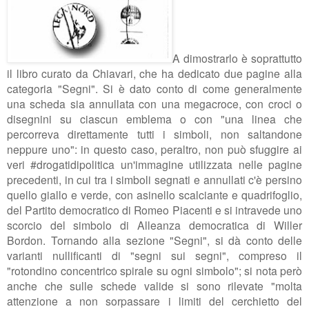
A dimostrarlo è soprattutto
il libro curato da Chiavari, che ha dedicato due pagine alla
categoria "Segni". Si è dato conto di come generalmente
una scheda sia annullata con una megacroce, con croci o
disegnini su ciascun emblema o con "una linea che
percorreva direttamente tutti i simboli, non saltandone
neppure uno": in questo caso, peraltro, non può sfuggire ai
veri #drogatidipolitica un'immagine utilizzata nelle pagine
precedenti, in cui tra i simboli segnati e annullati c'è persino
quello giallo e verde, con asinello scalciante e quadrifoglio,
del Partito democratico di Romeo Piacenti e si intravede uno
scorcio del simbolo di Alleanza democratica di Willer
Bordon. Tornando alla sezione "Segni", si dà conto delle
varianti nullificanti di "segni sui segni", compreso il
"rotondino concentrico spirale su ogni simbolo"; si nota però
anche che sulle schede valide si sono rilevate "molta
attenzione a non sorpassare i limiti del cerchietto del