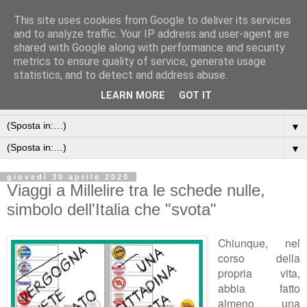
This site uses cookies from Google to deliver its services
and to analyze traffic. Your IP address and user-agent are
shared with Google along with performance and security
metrics to ensure quality of service, generate usage
statistics, and to detect and address abuse.
LEARN MORE
GOT IT
▼
▼
▼
giovedì 30 aprile 2020
Viaggi a Millelire tra le schede nulle,
simbolo dell'Italia che "svota"
Chiunque, nel
corso della
propria vita,
abbia fatto
almeno una