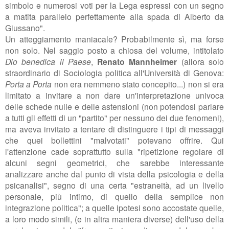
simbolo e numerosi voti per la Lega espressi con un segno
a matita parallelo perfettamente alla spada di Alberto da
Giussano".
Un atteggiamento maniacale? Probabilmente sì, ma forse
non solo. Nel saggio posto a chiosa del volume, intitolato
Dio benedica il Paese
,
Renato Mannheimer
(allora solo
straordinario di Sociologia politica all'Università di Genova:
Porta a Porta
non era nemmeno stato concepito...) non si era
limitato a invitare a non dare un'interpretazione univoca
delle schede nulle e delle astensioni (non potendosi parlare
a tutti gli effetti di un "partito" per nessuno dei due fenomeni),
ma aveva invitato a tentare di distinguere i tipi di messaggi
che quei bollettini "malvotati" potevano offrire. Qui
l'attenzione cade soprattutto sulla "ripetizione regolare di
alcuni segni geometrici, che sarebbe interessante
analizzare anche dal punto di vista della psicologia e della
psicanalisi", segno di una certa "estraneità, ad un livello
personale, più intimo, di quello della semplice non
integrazione politica"; a quelle ipotesi sono accostate quelle,
a loro modo simili, (e in altra maniera diverse) dell'uso della