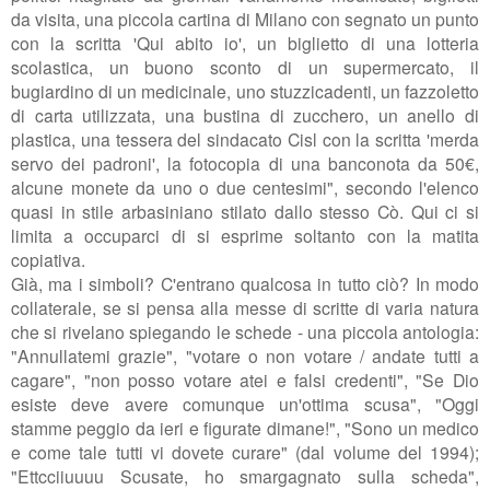
da visita, una piccola cartina di Milano con segnato un punto
con la scritta 'Qui abito io', un biglietto di una lotteria
scolastica, un buono sconto di un supermercato, il
bugiardino di un medicinale, uno stuzzicadenti, un fazzoletto
di carta utilizzata, una bustina di zucchero, un anello di
plastica, una tessera del sindacato Cisl con la scritta 'merda
servo dei padroni', la fotocopia di una banconota da 50€,
alcune monete da uno o due centesimi", secondo l'elenco
quasi in stile arbasiniano stilato dallo stesso Cò. Qui ci si
limita a occuparci di si esprime soltanto con la matita
copiativa.
Già, ma i simboli? C'entrano qualcosa in tutto ciò? In modo
collaterale, se si pensa alla messe di scritte di varia natura
che si rivelano spiegando le schede - una piccola antologia:
"Annullatemi grazie", "votare o non votare / andate tutti a
cagare", "non posso votare atei e falsi credenti", "Se Dio
esiste deve avere comunque un'ottima scusa", "Oggi
stamme peggio da ieri e figurate dimane!", "Sono un medico
e come tale tutti vi dovete curare" (dal volume del 1994);
"Ettcciiuuuu Scusate, ho smargagnato sulla scheda",