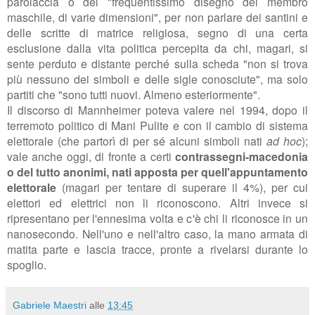
parolaccia o del "frequentissimo disegno del membro
maschile, di varie dimensioni", per non parlare dei santini e
delle scritte di matrice religiosa, segno di una certa
esclusione dalla vita politica percepita da chi, magari, si
sente perduto e distante perché sulla scheda "non si trova
più nessuno dei simboli e delle sigle conosciute", ma solo
partiti che "sono tutti nuovi. Almeno esteriormente".
Il discorso di Mannheimer poteva valere nel 1994, dopo il
terremoto politico di Mani Pulite e con il cambio di sistema
elettorale (che partorì di per sé alcuni simboli nati
ad hoc
);
vale anche oggi, di fronte a certi
contrassegni-macedonia
o del tutto anonimi, nati apposta per quell'appuntamento
elettorale
(magari per tentare di superare il 4%), per cui
elettori ed elettrici non li riconoscono. Altri invece si
ripresentano per l'ennesima volta e c'è chi li riconosce in un
nanosecondo. Nell'uno e nell'altro caso, la mano armata di
matita parte e lascia tracce, pronte a rivelarsi durante lo
spoglio.
Gabriele Maestri
alle
13:45