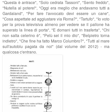
"Questa è antrace", "Solo cedrata Tassoni", "Sento freddo",
"Nutella al potere!", "Oggi era meglio che andavamo tutti a
Gardaland", "Per fare l'avvocato devi essere un cane",
"Cosa aspettate ad aggiustare via Roma?", "Tartufo", "Io voto
per la prova televisiva almeno per vedere se il pallone ha
superato la linea di porta", "E domani tutti in trasferta", "Chi
non salta celerino è", "Pelù sei il mio dio", "Belpietro torna
indietro", "Che fine ha fatto Marco Columbro?", "Tutti al mare
sull'autoblu pagata da noi" (dal volume del 2012) - ma
qualcosa c'entrano.