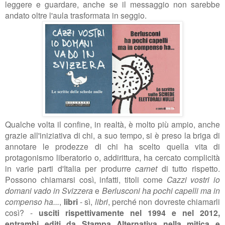
leggere e guardare, anche se il messaggio non sarebbe
andato oltre l'aula trasformata in seggio.
Qualche volta il confine, in realtà, è molto più ampio, anche
grazie all'iniziativa di chi, a suo tempo, si è preso la briga di
annotare le prodezze di chi ha scelto quella vita di
protagonismo liberatorio o, addirittura, ha cercato complicità
in varie parti d'Italia per produrre
carnet
di tutto rispetto.
Possono chiamarsi così, infatti, titoli come
Cazzi vostri io
domani vado in Svizzera
e
Berlusconi ha pochi capelli ma in
compenso ha...
,
libri
- sì,
libri
, perché non dovreste chiamarli
così? -
usciti rispettivamente nel 1994 e nel 2012,
entrambi editi da Stampa Alternativa nella mitica e