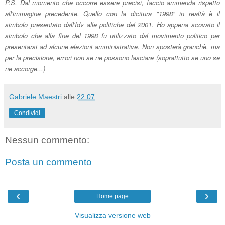
P.S. Dal momento che occorre essere precisi, faccio ammenda r
ispetto
all'immagine precedente. Quello con la dic
itura
"1998" in rea
ltà
è
il
simbolo presentato dall
'Idv alle politic
he del 2001. Ho appena scovato il
sim
bolo che alla fine del 1998 fu utilizzato dal movimento politico per
presentarsi ad alcune elezioni amministrative. Non sposterà granchè, ma
per la precisione, error
i
non se ne possono lasciare (soprattutto se uno se
ne accorge...)
Gabriele Maestri
alle
22:07
Condividi
Nessun commento:
Posta un commento
‹
›
Home page
Visualizza versione web