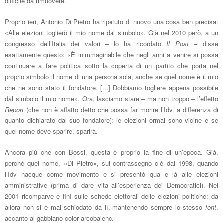
difficile da rimuovere.
Proprio ieri, Antonio Di Pietro ha ripetuto di nuovo una cosa ben precisa:
«Alle elezioni toglierò il mio nome dal simbolo». Già nel 2010 però, a un
congresso dell’Italia dei valori – lo ha ricordato
Il Post
– disse
esattamente questo: «È inimmaginabile che negli anni a venire si possa
continuare a fare politica sotto la coperta di un partito che porta nel
proprio simbolo il nome di una persona sola, anche se quel nome è il mio
che ne sono stato il fondatore. [...] Dobbiamo togliere appena possibile
dal simbolo il mio nome». Ora, lasciamo stare – ma non troppo – l’effetto
Report
(che non è affatto detto che possa far morire l’Idv, a differenza di
quanto dichiarato dal suo fondatore): le elezioni ormai sono vicine e se
quel nome deve sparire, sparirà.
Ancora più che con Bossi, questa è proprio la fine di un’epoca. Già,
perché quel nome, «Di Pietro», sul contrassegno c’è dal 1998, quando
l’Idv nacque come movimento e si presentò qua e là alle elezioni
amministrative (prima di dare vita all’esperienza dei Democratici). Nel
2001 ricomparve e finì sulle schede elettorali delle elezioni politiche: da
allora non si è mai schiodato da lì, mantenendo sempre lo stesso
font
,
accanto al gabbiano color arcobaleno.