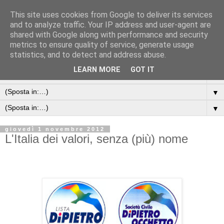
This site uses cookies from Google to deliver its services
and to analyze traffic. Your IP address and user-agent are
shared with Google along with performance and security
metrics to ensure quality of service, generate usage
statistics, and to detect and address abuse.
LEARN MORE
GOT IT
▼
▼
▼
giovedì 1 novembre 2012
L'Italia dei valori, senza (più) nome