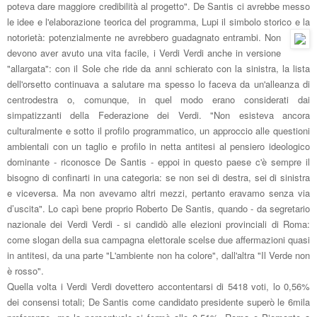
poteva dare maggiore credibilità al progetto".
De
Santis ci avrebbe messo
le idee e l'elaborazione
teorica del programma, Lupi il simbolo
storico e la
notorietà:
potenzialmente
ne avrebbero guadagnato entrambi.
Non
devono aver
avuto una vita facile, i Verdi Verdi
anche in versione
"allargata": con il
Sole che ride da anni schierato
con la sinistra, la lista
dell'orsetto continuava a salutare ma spesso lo faceva
da un'alleanza di
centrodestra o, com
unque, in quel modo erano
considerati dai
sim
patizzanti della Federazione
dei Verdi. "N
on esisteva ancora
culturalmente e sotto il profilo programmatico, un approccio alle questioni
ambientali con un taglio e profilo in netta antitesi al pensiero ideologico
dominante - riconosce De Santis -
eppoi
in questo paese c'è sempre il
bisogno di confinarti in una categoria: se non sei di destra, sei di sinistra
e viceversa. Ma non avevamo altri mezzi, pertanto eravamo senza via
d’uscita".
Lo cap
ì bene p
roprio
Roberto De Santis, quando - da
segretario
nazionale dei Verdi Verdi -
si candidò al
le elezioni provinciali di Roma
:
come slogan del
la sua campagna elettorale scelse
d
ue affermazioni quasi
in antitesi, da una parte "L'ambiente non ha colore", dall'altra
"
Il
Verde non
è rosso".
Quella volta
i Verdi Verdi dovetter
o
accontentarsi di 5418 voti, lo 0
,56%
dei cons
ensi
totali
; De Santis come
candidato
presidente
superò le 6mila