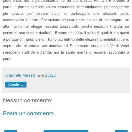
preferenze, ma la percentuale si fermò allo 0.51%.
Roma e Piemonte a
parte, il partito avrebbe voluto estendersi terr
itoria
lmente per acquistare
più
spazio:
pe
r essere sicuri d
i partecipare alle elezioni, però
,
occorrevano le firme.
Op
erazione brigosa e che rischia di non pagare, se
alla fine non si elegge nessuno (
sop
rattutto perch
é nessuno ti aiuta, se
pensa di non ved
ere risultati).
Eppure nel 2
004
il sal
to di qualità era quasi
a portata di mano: c'era il turno più nutrito delle ele
zioni amministrative e,
soprattutto,
si votava per ri
nnovare il Parlamento e
uropeo
. I
Verdi Verdi
sarebbero stati della partita, ma
la storia merita di essere raccontata a
parte.
Gabriele Maestri
alle
23:13
Condividi
Nessun commento:
Posta un commento