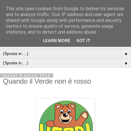
This site uses cookies from Google to deliver its services
and to analyze traffic. Your IP address and user-agent are
shared with Google along with performance and security
metrics to ensure quality of service, generate usage
statistics, and to detect and address abuse.
LEARN MORE
GOT IT
▼
▼
▼
lunedì 4 marzo 2013
Quando il Verde non è rosso