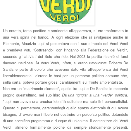
Un orsetto, tanto pacifico e sorridente all'apparenza, si era trasformato in
una vera spina nel fianco. A ogni elezione che si svolgesse anche in
Piemonte, Maurizio Lupi si presentava con il suo simbolo dei Verdi Verdi
e prendeva voti. "Sottraendoli con l'inganno alla Federazione dei Verdi",
secondo gli attivisti del Sole che ride. Nel 2003 la parti
ta rischiò di
farsi
davvero insidiosa. A
i
Verdi Verdi, infatti, si erano riavvicinati
Roberto De
Santis e parte di
coloro che avevano d
ato vita
all'esperienza dei Verdi
liberaldemocratici: c'erano le basi p
er un per
corso politico comune che,
sulla carta, poteva portare
grossi cambiament
i sul fronte ambientalista.
Non era un "ma
trimonio d'amore", quello tra Lupi e De Santis: lo racconta
proprio quest'ultimo, nel s
uo libro
Da una "gri
gia" a una
"verde" politica
.
"Lupi
non aveva una precisa identità culturale ma solo fini personalistici.
Questo ci permetteva, garantendogli quello spazio elettorale di cui aveva
bisogno, di avere mani libere nel costruire un percorso politico dotandolo
di uno specifico programma e dunque di un’anima. Il contenitore dei Verdi
Verdi, almeno formalmente poiché da sempre storicamente presenti,