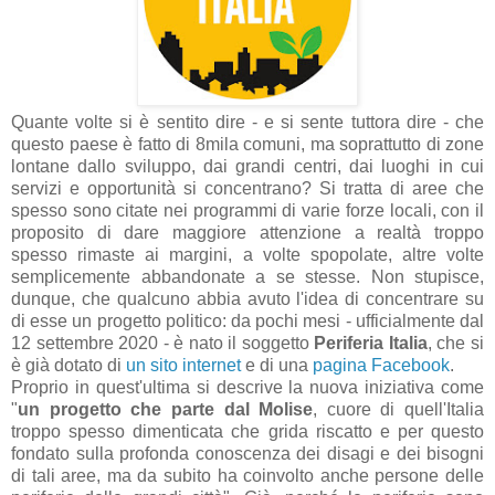
Quante volte si è sentito dire - e si sente tuttora dire - che
questo paese è fatto di 8mila comuni, ma soprattutto di zone
lontane dallo sviluppo, dai grandi centri, dai luoghi in cui
servizi e opportunità si concentrano? Si tratta di aree che
spesso sono citate nei programmi di varie forze locali, con il
proposito di dare maggiore attenzione a realtà troppo
spesso rimaste ai margini, a volte spopolate, altre volte
semplicemente abbandonate a se stesse. Non stupisce,
dunque, che qualcuno abbia avuto l'idea di concentrare su
di esse un progetto politico: da pochi mesi - ufficialmente dal
12 settembre 2020 - è nato il soggetto
Periferia Italia
, che si
è già dotato di
un sito internet
e di una
pagina Facebook
.
Proprio in quest'ultima si descrive la nuova iniziativa come
"
un progetto che parte dal Molise
, cuore di quell'Italia
troppo spesso dimenticata che grida riscatto e per questo
fondato sulla profonda conoscenza dei disagi e dei bisogni
di tali aree, ma da subito ha coinvolto anche persone delle