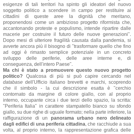
esigenze di tali territori ha spinto gli ideatori del nuovo
soggetto politico a scendere in campo per restituire ai
cittadini di queste aree la dignità che meritano,
proponendosi come un ambizioso progetto riformista che,
accantonando proteste e populismo, intende ripartire dalle
macerie per costruire il futuro delle nuove generazioni".
Dopo mesi di ulteriore fragilità causata dalla pandemia, si
avverte ancora più il bisogno di "trasformare quello che fino
ad oggi è rimasto semplice potenziale in un concreto
sviluppo delle periferie, delle aree interne e, di
conseguenza, dell'intero Paese".
Ma chi è stato a promuovere questo nuovo progetto
politico?
Qualcosa di più si può capire cercando nel
database
dell'Ufficio italiano brevetti e marchi, scoprendo
che il simbolo - la cui descrizione esatta è "cerchio
contornato da margine di colore giallo, con al proprio
interno, occupante circa i due terzi dello spazio, la scritta:
"Periferia Italia" in carattere stampatello bianco su sfondo
giallo, su due righe di uguale formato; nella parte inferiore, la
raffigurazione di un
panorama urbano nero delineato
dagli edifici di una periferia cittadina
, che racchiude a sua
volta, al proprio interno, la rappresentazione grafica delle