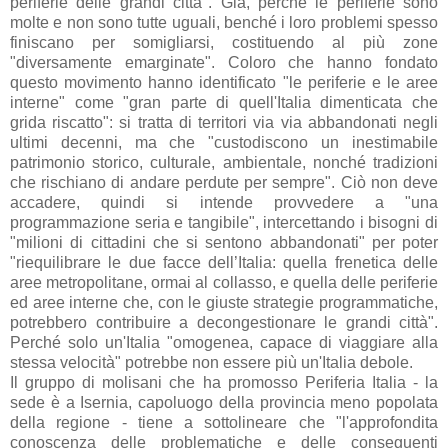
periferie delle grandi città". Già, perché le periferie sono
molte e non sono tutte uguali, benché i loro problemi spesso
finiscano per somigliarsi, costituendo al più zone
"diversamente emarginate". Coloro che hanno fondato
questo movimento hanno identificato "
le periferie e le aree
interne" come "gran parte di quell'Italia dimenticata che
grida riscatto": si tratta di territori via via abbandonati negli
ultimi decenni, ma che "custodiscono un inestimabile
patrimonio storico, culturale, ambientale, nonché tradizioni
che rischiano di andare perdute per sempre". Ciò non deve
accadere, quindi si intende provvedere a "una
programmazione seria e tangibile", intercettando i bisogni di
"milioni di cittadini che si sentono abbandonati" per poter
"riequilibrare le due facce dell’Italia: quella frenetica delle
aree metropolitane, ormai al collasso, e quella delle periferie
ed aree interne che, con le giuste strategie programmatiche,
potrebbero contribuire a decongestionare le grandi città".
Perché solo un'
Italia "omogenea, capace di viaggiare alla
stessa velocità" potrebbe non essere più un'Italia debole.
Il gruppo di molisani che ha promosso Periferia Italia - la
sede è a Isernia, capoluogo della provincia meno popolata
della regione - tiene a sottolineare che "l'approfondita
conoscenza delle problematiche e delle conseguenti