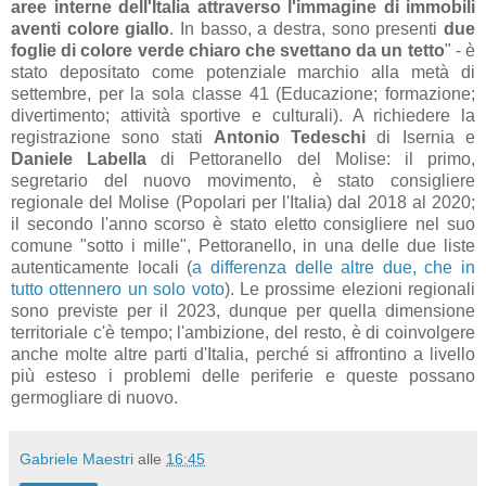
aree interne dell'Italia attraverso l'immagine di immobili
aventi colore giallo
. In basso, a destra, sono presenti
due
foglie di colore verde chiaro che svettano da un tetto
" - è
stato depositato come potenziale marchio alla metà di
settembre, per la sola classe 41 (
Educazione; formazione;
divertimento; attività sportive e culturali
). A richiedere la
registrazione sono stati
Antonio Tedeschi
di Isernia e
Daniele Labella
di Pettoranello del Molise: il primo,
segretario del nuovo movimento, è stato consigliere
regionale del Molise (Popolari per l'Italia) dal 2018 al 2020;
il secondo l'anno scorso è stato eletto consigliere nel suo
comune "sotto i mille", Pettoranello, in una delle due liste
autenticamente locali (
a differenza delle altre due, che in
tutto ottennero un solo voto
). Le prossime elezioni regionali
sono previste per il 2023, dunque per quella dimensione
territoriale c'è tempo; l'ambizione, del resto, è di coinvolgere
anche molte altre parti d'Italia, perché si affrontino a livello
più esteso i problemi delle periferie e queste possano
germogliare di nuovo.
Gabriele Maestri
alle
16:45