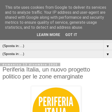
This site uses cookies from Google to deliver its services
and to analyze traffic. Your IP address and user-agent are
shared with Google along with performance and security
metrics to ensure quality of service, generate usage
statistics, and to detect and address abuse.
LEARN MORE
GOT IT
▼
▼
▼
domenica 13 dicembre 2020
Periferia Italia, un nuovo progetto
politico per le zone emarginate