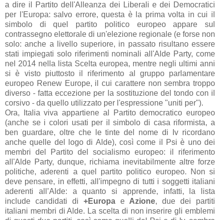
a dire il Partito dell'Alleanza dei Liberali e dei Democratici
per l'Europa: salvo errore, questa è la prima volta in cui il
simbolo di quel partito politico europeo appare sul
contrassegno elettorale di un'elezione regionale (e forse non
solo: anche a livello superiore, in passato risultano essere
stati impiegati solo riferimenti nominali all'Alde Party, come
nel 2014 nella lista Scelta europea, mentre negli ultimi anni
si è visto piuttosto il riferimento al gruppo parlamentare
europeo Renew Europe, il cui carattere non sembra troppo
diverso - fatta eccezione per la sostituzione del tondo con il
corsivo - da quello utilizzato per l'espressione "uniti per").
Ora, Italia viva appartiene al Partito democratico europeo
(anche se i colori usati per il simbolo di casa riformista, a
ben guardare, oltre che le tinte del nome di Iv ricordano
anche quelle del logo di Alde), così come il Psi è uno dei
membri del Partito del socialismo europeo: il riferimento
all'Alde Party, dunque, richiama inevitabilmente altre forze
politiche, aderenti a quel partito politico europeo. Non si
deve pensare, in effetti, all'impegno di tutti i soggetti italiani
aderenti all’Alde: a quanto si apprende, infatti, la lista
include candidati di
+Europa
e
Azione
, due dei partiti
italiani membri di Alde. La scelta di non inserire gli emblemi