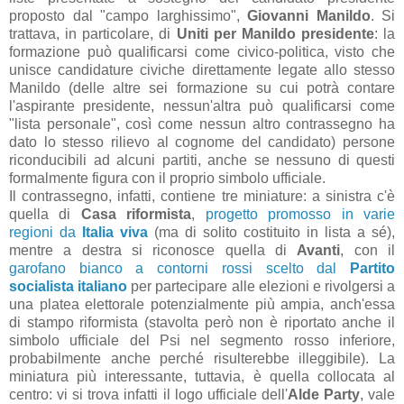
proposto dal "campo larghissimo",
Giovanni Manildo
. Si
trattava, in particolare, di
Uniti per Manildo presidente
: la
formazione può qualificarsi come civico-politica, visto che
unisce candidature civiche direttamente legate allo stesso
Manildo (delle altre sei formazione su cui potrà contare
l'aspirante presidente, nessun'altra può qualificarsi come
"lista personale", così come nessun altro contrassegno ha
dato lo stesso rilievo al cognome del candidato) persone
riconducibili ad alcuni partiti, anche se nessuno di questi
formalmente figura con il proprio simbolo ufficiale.
Il contrassegno, infatti, contiene tre miniature: a sinistra c'è
quella di
Casa riformista
,
progetto promosso in varie
regioni da
Italia viva
(ma di solito costituito in lista a sé),
mentre a destra si riconosce quella di
Avanti
, con il
garofano bianco a contorni rossi scelto dal
Partito
socialista italiano
per partecipare alle elezioni e rivolgersi a
una platea elettorale potenzialmente più ampia, anch'essa
di stampo riformista (stavolta però non è riportato anche il
simbolo ufficiale del Psi nel segmento rosso inferiore,
probabilmente anche perché risulterebbe illeggibile). La
miniatura più interessante, tuttavia, è quella collocata al
centro: vi si trova infatti il logo ufficiale dell'
Alde Party
, vale