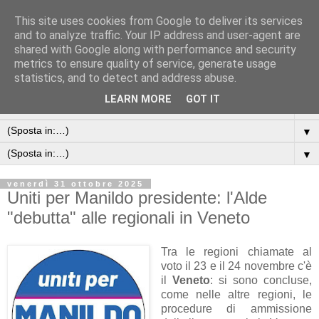
This site uses cookies from Google to deliver its services
and to analyze traffic. Your IP address and user-agent are
shared with Google along with performance and security
metrics to ensure quality of service, generate usage
statistics, and to detect and address abuse.
LEARN MORE
GOT IT
▼
▼
▼
venerdì 31 ottobre 2025
Uniti per Manildo presidente: l'Alde
"debutta" alle regionali in Veneto
Tra le regioni chiamate al
voto il 23 e il 24 novembre c'è
il
Veneto
: si sono concluse,
come nelle altre regioni, le
procedure di ammissione