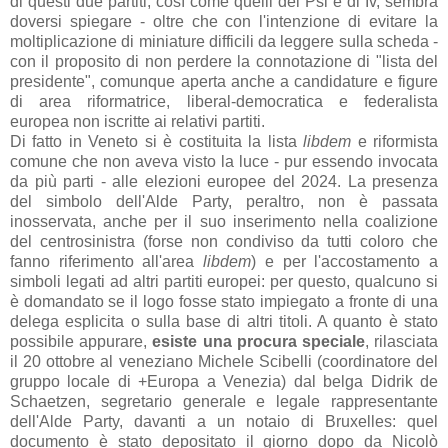
di questi due partiti, così come quelli del Psi e di Iv, sembra
doversi spiegare - oltre che con l'intenzione di evitare la
moltiplicazione di miniature difficili da leggere sulla scheda -
con il proposito di non perdere la connotazione di "lista del
presidente", comunque aperta anche a candidature e figure
di area riformatrice, liberal-democratica e federalista
europea non iscritte ai relativi partiti.
Di fatto in Veneto si è costituita la lista
libdem
e riformista
comune che non aveva visto la luce - pur essendo invocata
da più parti - alle elezioni europee del 2024. La presenza
del simbolo dell'Alde Party, peraltro, non è passata
inosservata, anche per il suo inserimento nella coalizione
del centrosinistra (forse non condiviso da tutti coloro che
fanno riferimento all'area
libdem
) e per l'accostamento a
simboli legati ad altri partiti europei: per questo, qualcuno si
è domandato se il logo fosse stato impiegato a fronte di una
delega esplicita o sulla base di altri titoli. A quanto è stato
possibile appurare,
esiste una procura speciale
, rilasciata
il 20 ottobre al veneziano Michele Scibelli (coordinatore del
gruppo locale di +Europa a Venezia) dal belga Didrik de
Schaetzen, segretario generale e legale rappresentante
dell'Alde Party, davanti a un notaio di Bruxelles: quel
documento è stato depositato il giorno dopo da Nicolò