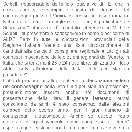
Scibelli (responsabile dell'ufficio legislativo di +E, che in
questi anni si è sempre occupato del deposito del
contrassegno presso il Viminale) presso un notaio romano.
Nella procura redatta in inglese e italiano, in particolare, de
Schaetzen "autorizza e dà mandato" al veneziano Michele
Scibelli "di presentare e sottoscrivere in nome e per conto di
ALDE Party in tutte le circoscrizioni provinciali della
Regione italiana Veneto una lista circoscrizionale di
candidati alla carica di consigliere regionale e tutti gli atti
connessi in occasione delle elezioni regionali del Veneto, in
Italia, che si terranno il 23 e 24 novembre, utilizzando il logo
Alde Party all’interno della lista Uniti per Manildo
presidente".
L'atto di procura, peraltro, contiene la
descrizione estesa
del contrassegno
della lista Uniti per Manildo presidente,
presumibilmente inserita anche nei documenti di
presentazione della lista. Il genere letterario, ormai
consolidato da anni, è stato consacrato dalle elezioni
europee dello scorso anno, per il gran numero di
contrassegni ultracompositi. Anche se questo fregio
elettorale è oggettivamente meno complesso e "pieno"
rispetto a quelli visti un anno fa, è un preciso dovere verso la