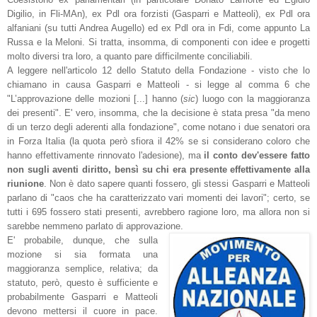
Digilio, in Fli-MAn), ex Pdl ora forzisti (Gasparri e Matteoli), ex Pdl ora
alfaniani (su tutti Andrea Augello) ed ex Pdl ora in Fdi, come appunto La
Russa e la Meloni. Si tratta, insomma, di componenti con idee e progetti
molto diversi tra loro, a quanto pare difficilmente conciliabili.
A leggere nell'articolo 12 dello Statuto della Fondazione - visto che lo
chiamano in causa Gasparri e Matteoli - si legge al comma 6 che
"L’approvazione delle mozioni [...] hanno (
sic
) luogo con la maggioranza
dei presenti".
E' vero, insomma, che la decisione è stata presa "da meno
di un terzo degli aderenti alla fondazione", come notano i due senatori ora
in Forza Italia (la quota però sfiora il 42% se si considerano coloro che
hanno effettivamente rinnovato l'adesione), ma
il conto dev'essere fatto
non sugli aventi diritto, bensì su chi era presente effettivamente alla
riunione
. Non è dato sapere quanti fossero, gli stessi Gasparri e Matteoli
parlano di "
caos che ha caratterizzato vari momenti dei lavori"; certo, se
tutti i 695 fossero stati presenti, avrebbero ragione loro, ma allora non si
sarebbe nemmeno parlato di approvazione.
E' probabile, dunque, che sulla
mozione si sia formata una
maggioranza semplice, relativa; da
statuto, però, questo è sufficiente e
probabilmente Gasparri e Matteoli
devono mettersi il cuore in pace.