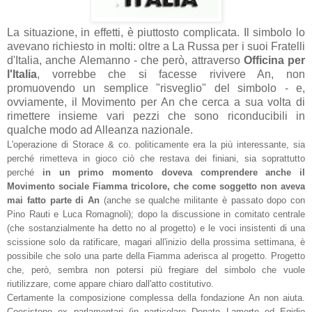
La situazione, in effetti, è piuttosto complicata. Il simbolo lo
avevano richiesto in molti: oltre a La Russa per i suoi Fratelli
d'Italia, anche Alemanno - che però, attraverso
Officina per
l'Italia
, vorrebbe che si facesse rivivere An, non
promuovendo un semplice "risveglio" del simbolo - e,
ovviamente, il Movimento per An che cerca a sua volta di
rimettere insieme vari pezzi che sono riconducibili in
qualche modo ad Alleanza nazionale.
L'operazione di Storace & co. politicamente era la più interessante, sia
perché rimetteva in gioco ciò che restava dei finiani, sia soprattutto
perché
in un primo momento doveva comprendere anche il
Movimento sociale Fiamma tricolore, che come soggetto non aveva
mai fatto parte di An
(anche se qualche militante è passato dopo con
Pino Rauti e Luca Romagnoli); dopo la discussione in comitato centrale
(che sostanzialmente ha detto no al progetto) e le voci insistenti di una
scissione solo da ratificare, magari all'inizio della prossima settimana, è
possibile che solo una parte della Fiamma aderisca al progetto. Progetto
che, però, sembra non potersi più fregiare del simbolo che vuole
riutilizzare, come appare chiaro dall'atto costitutivo.
Certamente la composizione complessa della fondazione An non aiuta.
Coesistono ex parlamentari (in particolare Donato Lamorte ed Egidio