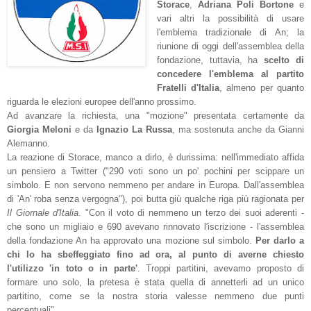
Storace
,
Adriana Poli Bortone
e
vari altri la possibilità di usare
l'emblema tradizionale di An; la
riunione di oggi dell'assemblea della
fondazione, tuttavia, ha
scelto di
concedere l'emblema al partito
Fratelli d'Italia
, almeno per quanto
riguarda le elezioni europee dell'anno prossimo.
Ad avanzare la richiesta, una "mozione" presentata certamente da
Giorgia Meloni
e da
Ignazio La Russa
, ma sostenuta anche da Gianni
Alemanno.
La reazione di Storace, manco a dirlo, è durissima: nell'immediato affida
un pensiero a Twitter ("290 voti sono un po' pochini per scippare un
simbolo. E non servono nemmeno per andare in Europa. Dall'assemblea
di 'An' roba senza vergogna"), poi butta giù qualche riga più ragionata per
Il Giornale d'Italia
. "Con il voto di nemmeno un terzo dei suoi aderenti -
che sono un migliaio e 690 avevano rinnovato l'iscrizione - l'assemblea
della fondazione An ha approvato una mozione sul simbolo.
Per darlo a
chi lo ha sbeffeggiato fino ad ora, al punto di averne chiesto
l'utilizzo 'in toto o in parte'
. Troppi partitini, avevamo proposto di
formare uno solo, la pretesa è stata quella di annetterli ad un unico
partitino, come se la nostra storia valesse nemmeno due punti
percentuali".