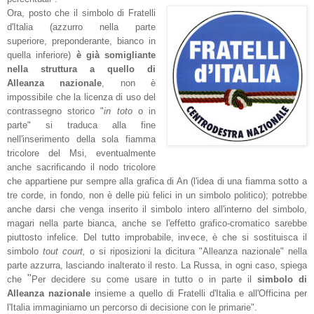
Ora, posto che il simbolo di Fratelli
d'Italia
(azzurro nella parte
superiore, preponderante, bianco in
quella inferiore)
è già somigliante
nella struttura a quello di
Alleanza nazionale
, non è
impossibile che la licenza di uso del
contrassegno storico "
in
toto
o in
parte" si traduca alla fine
nell'inserimento della sola fiamma
tricolore del Msi, eventualmente
anche sacrificando il nodo tricolore
che appartiene pur sempre alla grafica di An (l'idea di una fiamma sotto a
tre corde, in fondo, non è delle più felici in un simbolo politico); potrebbe
anche darsi che venga inserito il simbolo intero all'interno del simbolo,
magari nella parte bianca, anche se l'effetto grafico-cromatico sarebbe
piuttosto infelice. Del tutto improbabile, invece, è che si sostituisca il
simbolo
tout court,
o si riposizioni la dicitura "Alleanza nazionale" nella
parte azzurra, lasciando inalterato il resto. La Russa, in ogni caso, spiega
"
che
P
er decidere su come usare in tutto o in parte il
simbolo di
Alleanza nazionale
insieme a quello di Fratelli d'Italia e all'Officina per
l'Italia immaginiamo un percorso di decisione con le primarie".