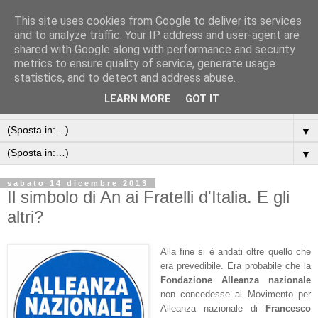
This site uses cookies from Google to deliver its services
and to analyze traffic. Your IP address and user-agent are
shared with Google along with performance and security
metrics to ensure quality of service, generate usage
statistics, and to detect and address abuse.
LEARN MORE
GOT IT
▼
▼
▼
sabato 14 dicembre 2013
Il simbolo di An ai Fratelli d'Italia. E gli
altri?
Alla fine si è andati oltre quello che
era prevedibile. Era probabile che la
Fondazione Alleanza nazionale
non concedesse al Movimento per
Alleanza nazionale di
Francesco