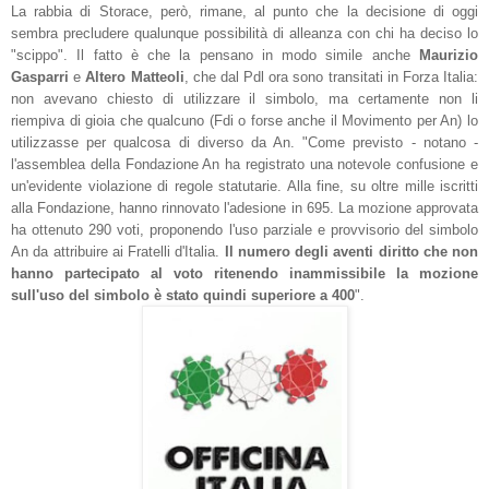
La rabbia di Storace, però, rimane, al punto che la decisione di oggi
sembra precludere qualunque possibilità di alleanza con chi ha deciso lo
"scippo". Il fatto è che la pensano in modo simile anche
Maurizio
Gasparri
e
Altero Matteoli
, che dal Pdl ora sono transitati in Forza Italia:
non avevano chiesto di utilizzare il simbolo, ma certamente non li
riempiva di gioia che qualcuno (Fdi o forse anche il Movimento per An) lo
utilizzasse per qualcosa di diverso da An.
"Come previsto - notano -
l'assemblea della Fondazione An ha registrato una notevole confusione e
un'evidente violazione di regole statutarie. Alla fine, su oltre mille iscritti
alla Fondazione, hanno rinnovato l'adesione in 695. La mozione approvata
ha ottenuto 290 voti, proponendo l'uso parziale e provvisorio del simbolo
An da attribuire ai Fratelli d'Italia.
Il numero degli aventi diritto che non
hanno partecipato al voto ritenendo inammissibile la mozione
sull'uso del simbolo è stato quindi superiore a 400
".