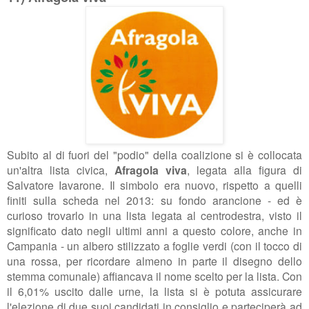
Subito al di fuori del "podio" della coalizione si è collocata
un'altra lista civica,
Afragola viva
, legata alla figura di
Salvatore Iavarone. Il simbolo era nuovo, rispetto a quelli
finiti sulla scheda nel 2013: su fondo arancione - ed è
curioso trovarlo in una lista legata al centrodestra, visto il
significato dato negli ultimi anni a questo colore, anche in
Campania - un albero stilizzato a foglie verdi (con il tocco di
una rossa, per ricordare almeno in parte il disegno dello
stemma comunale) affiancava il nome scelto per la lista. Con
il 6,01% uscito dalle urne, la lista si è potuta assicurare
l'elezione di due suoi candidati in consiglio e parteciperà ad