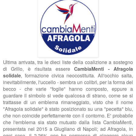
Ultima arrivata, tra le dieci liste della coalizione a sostegno
di Grillo, è risultata essere
CambiaMenti - Afragola
solidale
, formazione civica neocostituita. All'occhio salta,
inevitabilmente, l'uccello - sembra un colibrì, per la forma del
becco - che varie "foglie" hanno composto, eppure a
guardare il simbolo si vede qualcosa di strano, come se si
trattasse di un emblema rimaneggiato, visto che il nome
"Afragola solidale" è stato posizionato su una "pecetta" blu,
che non coincide perfettamente con il contorno. E' probabile
che l'emblema sia stato mutuato dalla lista CambiaMenti,
presentata nel 2015 a Giugliano di Napoli; ad Afragola, in
ogni caso, il 2,26% non ha permesso di eleggere alcun