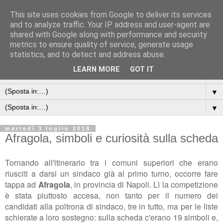
This site uses cookies from Google to deliver its services
and to analyze traffic. Your IP address and user-agent are
shared with Google along with performance and security
metrics to ensure quality of service, generate usage
statistics, and to detect and address abuse.
LEARN MORE
GOT IT
▼
▼
▼
martedì 3 luglio 2018
Afragola, simboli e curiosità sulla scheda
Tornando all'itinerario tra i comuni superiori che erano
riusciti a darsi un sindaco già al primo turno, occorre fare
tappa ad
Afragola
, in provincia di Napoli. Lì la competizione
è stata piuttosto accesa, non tanto per il numero dei
candidati alla poltrona di sindaco, tre in tutto, ma per le liste
schierate a loro sostegno: sulla scheda c'erano 19 simboli e,