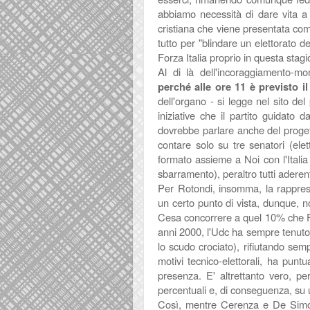
abbiamo necessità di dare vita a 
cristiana che viene presentata come
tutto per "blindare un elettorato d
Forza Italia proprio in questa sta
Al di là dell'incoraggiamento-mo
perché alle ore 11 è previsto i
dell'organo - si legge nel sito del p
iniziative che il partito guidato
dovrebbe parlare anche del proge
contare solo su tre senatori (elet
formato assieme a Noi con l'Italia
sbarramento), peraltro tutti aderent
Per Rotondi, insomma, la rapprese
un certo punto di vista, dunque, 
Cesa concorrere a quel 10% che Fi
anni 2000, l'Udc ha sempre tenuto m
lo scudo crociato), rifiutando semp
motivi tecnico-elettorali, ha pu
presenza. E' altrettanto vero, pe
percentuali e, di conseguenza, su
Così, mentre Cerenza e De Simon