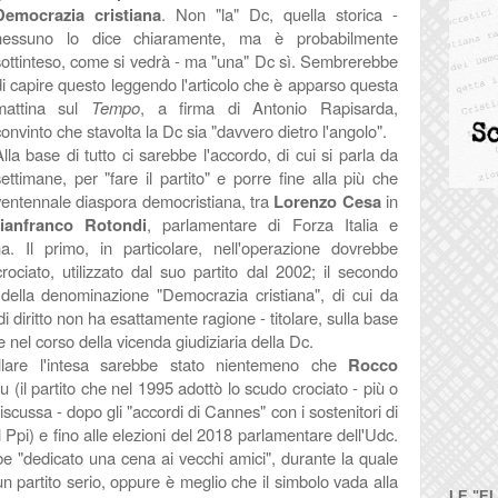
Democrazia cristiana
. Non "la" Dc, quella storica -
nessuno lo dice chiaramente, ma è probabilmente
sottinteso, come si vedrà - ma "una" Dc sì. Sembrerebbe
di capire questo leggendo l'articolo che è apparso questa
mattina sul
Tempo
, a firma di Antonio Rapisarda,
onvinto che stavolta la Dc sia "davvero dietro l'angolo".
Alla base di tutto ci sarebbe l'accordo, di cui si parla da
settimane,
per "fare il partito" e porre fine alla più che
ventennale diaspora democristiana,
tra
Lorenzo Cesa
in
ianfranco Rotondi
, parlamentare di Forza Italia e
na. Il primo, in particolare, nell'operazione dovrebbe
rociato, utilizzato dal suo partito dal 2002; il secondo
 della denominazione "Democrazia cristiana", di cui da
 di diritto non ha esattamente ragione - titolare, sulla base
nel corso della vicenda giudiziaria della Dc.
lare l'intesa sarebbe stato nientemeno che
Rocco
u (il partito che nel 1995 adottò lo scudo crociato - più o
cussa - dopo gli "accordi di Cannes" con i sostenitori di
Ppi) e fino alle elezioni del 2018 parlamentare dell'Udc.
be "dedicato una cena ai vecchi amici", durante la quale
un partito serio, oppure è meglio che il simbolo vada alla
LE "E