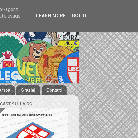
ser-agent
rate usage
LEARN MORE
GOT IT
tampa
Grazie!
Contatti
DCAST SULLA DC