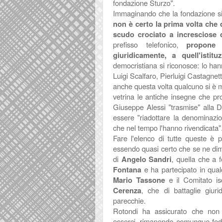
fondazione Sturzo".
Immaginando che la fondazione si
non è certo la prima volta che 
scudo crociato a incresciose 
prefisso telefonico,
propone 
giuridicamente, a quell'istitu
democristiana si riconosce: lo ha
Luigi Scalfaro, Pierluigi Castagne
anche questa volta qualcuno si è m
vetrina le antiche insegne che pr
Giuseppe Alessi "trasmise" alla 
essere "riadottare la denominazio
che nel tempo l'hanno rivendicata"
Fare l'elenco di tutte queste è p
essendo quasi certo che se ne di
di
Angelo Sandri
, quella che a
Fontana
e ha partecipato in qualc
Mario Tassone
e il Comitato is
Cerenza
, che di battaglie giu
parecchie.
Rotondi ha assicurato che non c
esserci, rimanendo comunque feder