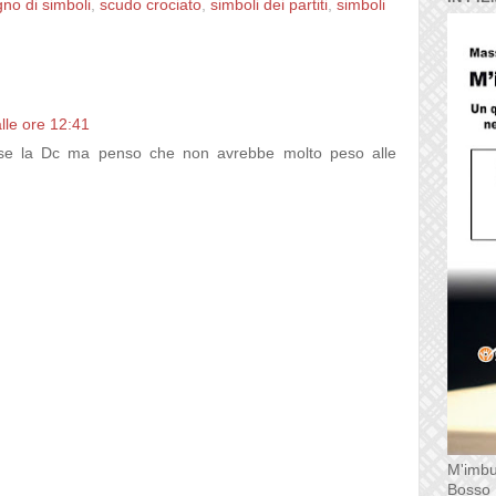
no di simboli
,
scudo crociato
,
simboli dei partiti
,
simboli
lle ore 12:41
sse la Dc ma penso che non avrebbe molto peso alle
M'imbu
Bosso