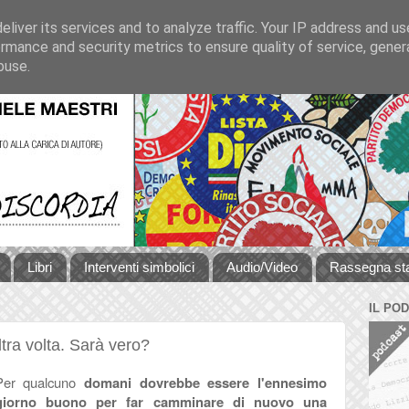
liver its services and to analyze traffic. Your IP address and u
rmance and security metrics to ensure quality of service, gene
buse.
Libri
Interventi simbolici
Audio/Video
Rassegna s
IL PO
ltra volta. Sarà vero?
Per qualcuno
domani dovrebbe essere l'ennesimo
giorno buono per far camminare di nuovo una