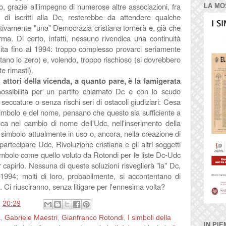
o, grazie all'impegno di numerose altre associazioni, fra
LA MO
o di iscritti alla Dc, resterebbe da attendere qualche
ttivamente "una" Democrazia cristiana tornerà e, già che
ma. Di certo, infatti, nessuno rivendica una continuità
uita fino al 1994: troppo complesso provarci seriamente
entano lo zero) e, volendo, troppo rischioso (si dovrebbero
e rimasti).
 attori della vicenda, a quanto pare, è la famigerata
ossibilità per un partito chiamato Dc e con lo scudo
seccature o senza rischi seri di ostacoli giudiziari: Cesa
 simbolo e del nome, pensano che questo sia sufficiente a
uca nel cambio di nome dell'Udc, nell'inserimento della
 simbolo attualmente in uso o, ancora, nella creazione di
partecipare Udc, Rivoluzione cristiana e gli altri soggetti
imbolo come quello voluto da Rotondi per le liste Dc-Udc
capirlo. Nessuna di queste soluzioni risveglierà "la" Dc,
1994; molti di loro, probabilmente, si accontentano di
 Ci riusciranno, senza litigare per l'ennesima volta?
e
20:29
a
,
Gabriele Maestri
,
Gianfranco Rotondi
,
I simboli della
IN PIE