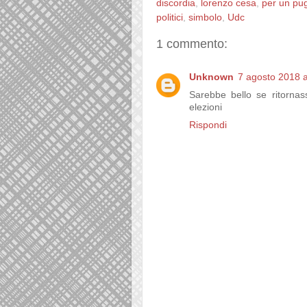
discordia
,
lorenzo cesa
,
per un pug
politici
,
simbolo
,
Udc
1 commento:
Unknown
7 agosto 2018 a
Sarebbe bello se ritorna
elezioni
Rispondi