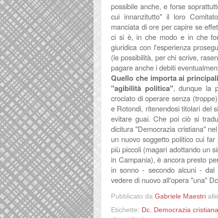
possibile anche, e forse soprattutt
cui innanzitutto" il loro Comitat
manciata di ore per capire se effe
ci si è, in che modo e in che for
giuridica con l'esperienza proseg
(le possibilità, per chi scrive, ras
pagare anche i debiti eventualment
Quello che importa ai principali
"agibilità politica"
, dunque la p
crociato di operare senza (troppe) 
e Rotondi, ritenendosi titolari del
evitare guai. Che poi ciò si trad
dicitura "Democrazia cristiana" nel
un nuovo soggetto politico cui far 
più piccoli (magari adottando un s
in Campania), è ancora presto per 
in sonno - secondo alcuni - dal 
vedere di nuovo all'opera "una" Dc.
Pubblicato da
Gabriele Maestri
all
Etichette:
Dc
,
Democrazia cristian