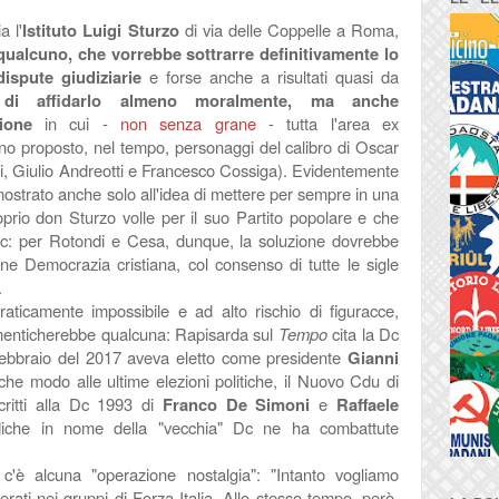
a l'
Istituto Luigi Sturzo
di via delle Coppelle a Roma,
qualcuno, che vorrebbe sottrarre definitivamente lo
dispute giudiziarie
e forse anche a risultati quasi da
di affidarlo almeno moralmente, ma anche
zione
in cui -
non senza grane
- tutta l'area ex
nno proposto, nel tempo, personaggi del calibro di Oscar
tti, Giulio Andreotti e Francesco Cossiga). Evidentemente
ostrato anche solo all'idea di mettere per sempre in una
oprio don Sturzo volle per il suo Partito popolare e che
Dc: per Rotondi e Cesa, dunque, la soluzione dovrebbe
ne Democrazia cristiana, col consenso di tutte le sigle
.
raticamente impossibile e ad alto rischio di figuracce,
menticherebbe qualcuna: Rapisarda sul
Tempo
cita la Dc
 febbraio del 2017 aveva eletto come presidente
Gianni
he modo alle ultime elezioni politiche, il Nuovo Cdu di
critti alla Dc 1993 di
Franco De Simoni
e
Raffaele
ridiche in nome della "vecchia" Dc ne ha combattute
'è alcuna "operazione nostalgia": "Intanto vogliamo
ati nei gruppi di Forza Italia. Allo stesso tempo, però,