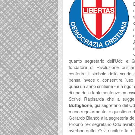
c
quanto segretario dell'Udc e
G
fondatore di Rivoluzione cristia
conferire il simbolo dello scudo c
pensa invece di consentire l'uso
quasi un anno si ritiene - e a rigor
di una delle tante sentenze emesse 
Scrive Rapisarda che a suggel
Buttiglione
, già segretario del Cd
meno regolarmente, è questione dis
Gerardo Bianco alla segreteria del 
Proprio l'ex segretario Cdu avreb
avrebbe detto "O vi riunite e fate 