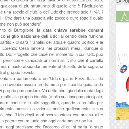
LA PO
qualcosa di più strutturato di quello che è Rivoluzione
 una specie di club, o dell'Udc che prende solo l'1%", il
el 10%: dare una bussola allo zoccolo duro sotto il quale
gione non può scendere".
nito di Buttiglione,
la data chiave sarebbe domani
l consiglio nazionale dell'Udc
: al centro della riunione
artito - ci sarà "l’analisi dell’attuale quadro politico e le
 da Lorenzo Cesa lancerà nei prossimi mesi", dunque si
tto Dc. Progetto che cade nel momento in cui l'Udc può
ti però come candidati uninominali, visto che il cartello
 era rimasto abbondantemente al di sotto della soglia di
i al gruppo forzista.
ntanza parlamentare dell'Udc è già in Forza Italia: da
non dovrebbe essere un dramma per il partito guidato da
 proprio può perdere. Va detto che, già dalla metà degli
olto alla propria identità (e alla sua insegna principale,
re di confluire in altri soggetti e, quando lo ha fatto per
ntualmente messo in evidenza anche graficamente la sua
rò, che l'Udc degli anni scorsi poteva contare su altre
 un potere contrattuale che oggi certamente non ha.
i oggi precisano che l'
accordo di cui si parla "è stato