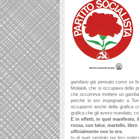
garofano già pensato come se fo
Molaioli, che si occupava della pro
che occorreva mettere un garofa
perché io ero impegnato a Tori
occuparmi anche della grafica co
grafica che gli avevo mandato, co
E in effetti, in quel manifesto,
rossa, con falce, martello, lib
ufficialmente non lo era.
Io di quel simbolo poi feci reali