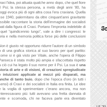
axi l'idea, poi attuata qualche anno dopo, che quel fiore
l Psi; la stessa persona, a metà degli anni '80, ha
oggi evoca più di ogni altra cosa l'era craxiana.
Quella
sse 1940, palermitano da oltre cinquant'anni gravitante
sibile raccontare la storia dell'immagine dei socialisti
inati dalla figura di Craxi. Portano l'impronta indelebile di
quel "quindicennio lungo", vale a dire i congressi: le
ria e nella memoria politica forse più delle conclusioni
Non è giusto né opportuno ridurre l'autore di un simbolo
o di una grafica storica al suo lavoro per quel partito:
come si è già visto per Vitale, anche l'opera di Filippo
Panseca è stata molto più ampia e sfaccettata rispetto
a ciò cui ha legato il suo nome per il Psi. La sua è
una
storia di arte e di visioni, di creazioni spregiudicate
e intuizioni applicate ai mezzi più disparati, ma
anche di tanto buio
, dopo che l'epoca d'oro (in tutti i
sensi) di Craxi e dei socialisti in Italia era finita. Le idee
e la voglia di sperimentare c'erano ancora, ma non
interessavano più: tutti avevano una fretta dannata di
ente e scomoda, chi ne faceva parte era diventato
LE "E