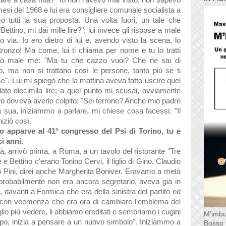
uare a casa mia?" Io non l'avevo mai visto, non sapevo
esi del 1968 e lui era consigliere comunale socialista a
 tutti la sua proposta. Una volta fuori, un tale che
"Bettino, mi dai mille lire?"; lui invece gli rispose a male
 via. Io ero dietro di lui e, avendo visto la scena, lo
tronzo! Ma come, lui ti chiama per nome e tu lo tratti
attò male me: "Ma tu che cazzo vuoi? Che ne sai di
, ma non si trattano così le persone, tanto più se ti
". Lui mi spiegò che la mattina aveva fatto uscire
quel
dato diecimila lire; a quel punto mi scusai, ovviamente
to doveva averlo colpito: "Sei terrone? Anche mio padre
 sua, iniziammo a parlare, mi chiese cosa facessi: "Il
iniziò così.
o apparve al 41° congresso del Psi di Torino, tu e
i anni.
tà, arrivò prima, a Roma, a un tavolo del ristorante "Tre
 Bettino c'erano Tonino Cervi, il figlio di Gino, Claudio
 Pini, direi anche Margherita Boniver. Eravamo a metà
 probabilmente non era ancora segretario, aveva già in
, davanti a Formica che era della sinistra del partito ed
se con veemenza che era ora di cambiare l'emblema del
oglio più vedere, li abbiamo ereditati e sembriamo i cugini
M'imbu
ippo, inizia a pensare a un nuovo simbolo". Iniziammo a
Bosso