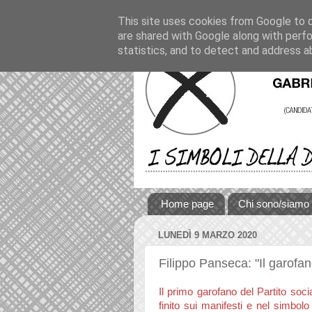
This site uses cookies from Google to de
are shared with Google along with perfo
statistics, and to detect and address a
Home page
Chi sono/siamo
LUNEDÌ 9 MARZO 2020
Filippo Panseca: "Il garofan
Il primo garofano del Partito socia
finito sui manifesti e nel simbolo