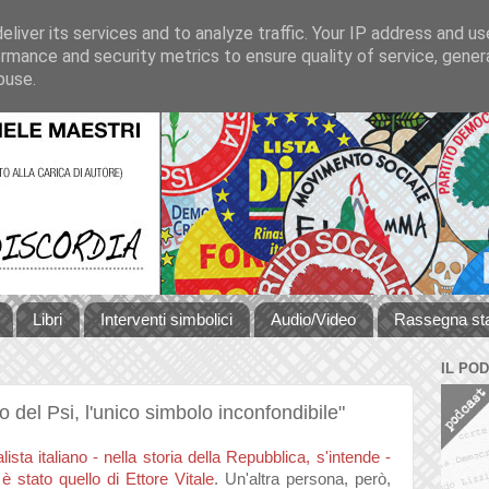
liver its services and to analyze traffic. Your IP address and u
rmance and security metrics to ensure quality of service, gene
buse.
Libri
Interventi simbolici
Audio/Video
Rassegna s
IL PO
o del Psi, l'unico simbolo inconfondibile"
lista italiano - nella storia della Repubblica, s'intende -
 è stato quello di Ettore Vitale
. Un'altra persona, però,