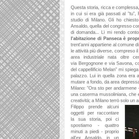
Questa storia, ricca e complessa, 
in cui si era già passati al "tu"
studio di Milano. Gli ho chiest
Ansaldo, quella del congresso co
di domanda... Lì mi rendo conto
l'abitazione di Panseca è prop
trent'anni appartiene al comune di 
le attività più diverse, compreso i
area industriale nata oltre ce
via
Bergognone e via Savona, con
del cappellificio Melan" mi spieg
palazzo. Lui in quella zona era 
mutare a fondo, da area depressa
Milano: "Ora sto per andarmene - 
una caserma mussoliniana, che e
creatività; a Milano terrò solo un 
Filippo prende alcuni
oggetti per raccontare
la sua storia, poi ci
spostiamo - quattro
minuti a piedi - proprio
all'ex Ansaldo, in un