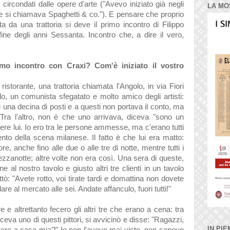
circondati dalle opere d'arte ("Avevo iniziato già negli
LA MO
he si chiamava Spaghetti & co."). E pensare che proprio
ta da una trattoria si deve il primo incontro di Filippo
ine degli anni Sessanta. Incontro che, a dire il vero,
rimo incontro con Craxi? Com'è iniziato il vostro
istorante, una trattoria chiamata l'Angolo, in via Fiori
o, un comunista sfegatato e molto amico degli artisti:
i una decina di posti e a questi non portava il conto, ma
Tra l'altro, non è che uno arrivava, diceva "sono un
ere lui. Io ero tra le persone ammesse, ma c'erano tutti
ento della scena milanese. Il fatto è che lui era matto:
, anche fino alle due o alle tre di notte, mentre tutti i
ezzanotte; altre volte non era così. Una sera di queste,
e al nostro tavolo e giusto altri tre clienti in un tavolo
ò: "Avete rotto, voi tirate tardi e domattina non dovete
e al mercato alle sei. Andate affanculo, fuori tutti!"
e altrettanto fecero gli altri tre che erano a cena: tra
ceva uno di questi pittori, si avvicinò e disse: "Ragazzi,
IN PIE