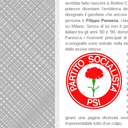
avrebbe fatto nascere a Bettino Cr
potesse diventare l'emblema de
disegnato il garofano che ancora 
Filippo Panseca
persona è
,
cla
su Milano. Senza di lui non è pos
italiani tra gli anni '80 e '90, dom
Panseca i momenti principali di 
scenografie sono entrate nella sto
delle assise stesse.
girare una pagina divenuta rov
impresentabile tutto d'un colpo.