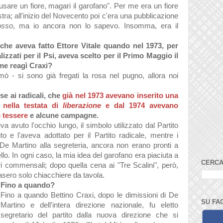
 usare un fiore, magari il garofano". Per me era un fiore
istra; all'inizio del Novecento poi c'era una pubblicazione
osso
, ma io ancora non lo sapevo. Insomma, era il
he aveva fatto Ettore Vitale quando nel 1973, per
izzati per il Psi, aveva scelto per il Primo Maggio il
me reagì Craxi?
mò - si sono già fregati la rosa nel pugno, allora noi
se ai radicali, che
già nel 1973 avevano inserito una
g
nella testata di
liberazione
e dal 1974 avevano
o tessere
e alcune campagne.
a avuto l'occhio lungo, il simbolo utilizzato dal Partito
uto e l'aveva adottato per il Partito radicale, mentre i
o De Martino alla segreteria, ancora non erano pronti a
ello. In ogni caso, la mia idea del garofano era piaciuta a
CERCA
ri commensali; dopo quella cena ai "Tre Scalini", però,
asero solo chiacchiere da tavola.
Fino a quando?
Fino a quando Bettino Craxi, dopo le dimissioni di De
SU FA
Martino e dell'intera direzione nazionale, fu eletto
segretario del partito dalla nuova direzione che si