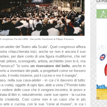
LA PO
Il congresso Psi del 1989 - Dal profilo Facebook di Filippo Panseca
ori-
atelier
del Teatro alla Scala". Quel congresso
affiora
stra chiacchierata inizi, anche se non è ancora il suo
arlare, per dare conto di una figura multiforme, che nel
rati: pittore, scenografo, artista, architetto (non lo è, ma
a Panseca? "Io sono
un ricercatore del bello
, anche in
rto a inventare dei piatti, a progettarli come se fossero
avolo, li metto insieme, poi li cucino e me li mangio".
so, nella sua casa-
atelier
- in cui c'è davvero di tutto:
 a coda), oggetti di ogni tipo,
abiti a vista ("Prendo tutto
 e vedere delle cose che ti vengono incontro, le provo e
inaia di libri e, naturalmente, varie sue opere - la cucina
 la creatività. Così come non è un caso che in più
o arte e cucina, con le sue "cene al museo", in cui i