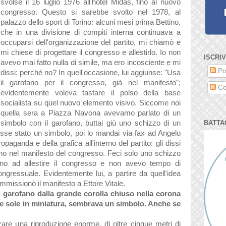
svolse il 16 luglio 1976 all'hotel Midas, fino al nuovo
congresso. Questo si sarebbe svolto nel 1978, al
palazzo dello sport di Torino: alcuni mesi prima Bettino,
che in una divisione di compiti interna continuava a
occuparsi dell'organizzazione del partito,
mi chiamò e
mi chiese di
progettare il congresso e allestirlo. Io
non
ISCRIV
avevo mai fatto nulla di simile, ma
ero incosciente e mi
Po
dissi: perché no? In quell'occasione, lui aggiunse: "Usa
il garofano per il congresso, già nel manifesto";
Co
evidentemente voleva tastare il polso della base
socialista su quel nuovo elemento visivo. Siccome noi
quella sera a Piazza Navona avevamo parlato di un
simbolo con il garofano, buttai giù uno schizzo di un
BATTA
sse stato un simbolo, poi lo mandai via fax ad Angelo
paganda e della grafica all'interno del partito: gli dissi
no nel manifesto del congresso. Feci solo uno schizzo
no ad allestire il congresso e non avevo tempo di
ngressuale. Evidentemente lui, a partire da quell'idea
mmissionò il manifesto a Ettore Vitale.
 il garofano dalla grande corolla chiuso nella corona
ro e sole in miniatura, sembrava un simbolo. Anche se
zzare una riproduzione enorme, di oltre cinque metri di