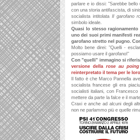
parlare e io dissi: "Sarebbe bello
con una storia antifascista, di sin
socialista intitolata
Il garofano r
simbolo ideale.
Quasi lo stesso ragionamento c
uno dei suoi primi manifesti real
garofano stretto nel pugno. Co
Molto bene direi: "Quelli - escla
possiamo usare il garofano!"
Con "quelli" immagino si riferis
versione della
rose au poin
reinterpretato il tema per le lor
Il fatto è che Marco Pannella avev
socialista francese gli era piaci
socialisti italiani, con Francesc
mettere da parte la falce e il mart
Craxi e anche ad alcuni degli alt
non ne parlammo più e quelle rim