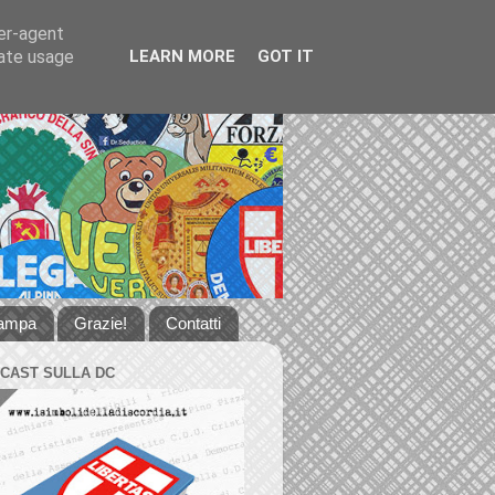
ser-agent
rate usage
LEARN MORE
GOT IT
tampa
Grazie!
Contatti
DCAST SULLA DC