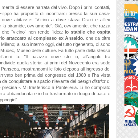
merita di essere narrata dal vivo. Dopo i primi contatti,
, Filippo ha proposto di incontrarci presso la sua casa-
o dove abitasse: "Vicino a dove stava Craxi e all'ex
n la piramide, ovviamente". Già, ovviamente, che razza
 che "vicino" non rende l'idea:
lo stabile che ospita
rio
attaccato
al complesso ex Ansaldo
, che da oltre
Milano; al suo interno oggi, del tutto rigenerato, ci sono
l Mudec, Museo delle culture. Fa tutto parte della stessa
nt'anni fa: "Il palazzo dove sto io, all'angolo tra
divide quella storia: ai primi del Novecento era sede
a Panseca, mostrandomi le foto d'epoca all'ingresso del
arrivato ben prima del congresso del 1989 e l'ha vista
 da conquistare a spazio rilevante del
design district
di
precisa -. Mi trasferisco a Pantelleria. Lì ho comprato
ra abbandonata e io ho trasformato in luogo di pace e
appoggio".