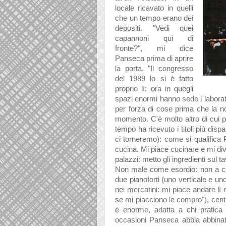
locale ricavato in quelli
che un tempo erano dei
depositi. "Vedi quei
capannoni qui di
fronte?", mi dice
Panseca prima di aprire
la porta. "Il congresso
del 1989 lo si è fatto
proprio lì: ora in quegli
spazi enormi hanno sede i laborat
per forza di cose
prima che la no
momento. C'è molto altro di cui p
tempo ha ricevuto i titoli più dispa
ci torneremo): come si qualific
cucina. Mi piace cucinare e mi dive
palazzi: metto gli ingredienti sul t
Non male come esordio: non a ca
due pianoforti (uno verticale e uno
nei mercatini: mi piace andare lì
se mi piacciono le compro"),
cent
è enorme, adatta a chi pratica
occasioni Panseca abbia abbinat