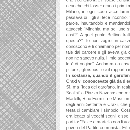
che vogliamo fare? Volete contin
neanche chi fosse: erano i primi m
Milano; in ogni caso accettammo
passava di lì gli si fece incontro: 
parole, insultandolo e mandandolo
attaccai: "Minchia, ma sei uno s
così?" A quel punto Bettino tr
questo?" "Io non voglio un cazzo
conoscono e ti chiamano per nome
tale
dal carcere e gli aveva già 
non ne sapevo nulla. Il mio accen
lo è di origine". Andammo a casa
pittore", gli risposi io e il rapporto 
In sostanza, quando il garofan
Craxi vi conoscevate già da diec
Sì, ma l'idea del garofano, in real
Scalini" a Piazza Navona: con me e
Martelli, Rino Formica e Massimo
degli anni Settanta e Craxi, che
testa di cambiare il simbolo. Così
era legato ai vecchi segni, dis
partito: "Falce e martello non li v
poveri del Partito comunista. Fil