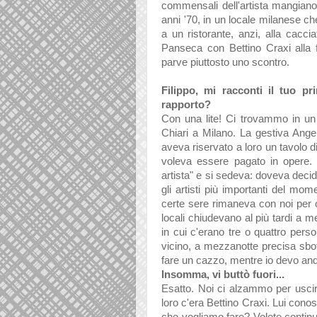
commensali dell'artista mangiano 
anni '70, in un locale milanese c
a un ristorante, anzi, alla caccia
Panseca con Bettino Craxi alla f
parve piuttosto uno scontro.
Filippo, mi racconti il tuo p
rapporto?
Con una lite! Ci trovammo in un r
Chiari a Milano. La gestiva Angel
aveva riservato a loro un tavolo d
voleva essere pagato in opere. 
artista" e si sedeva: doveva decid
gli artisti più importanti del mom
certe sere rimaneva con noi per ore
locali chiudevano al più tardi a m
in cui c'erano tre o quattro person
vicino, a mezzanotte precisa sbott
fare un cazzo, mentre io devo andar
Insomma, vi buttò fuori...
Esatto. Noi ci alzammo per uscire 
loro c'era Bettino Craxi. Lui conos