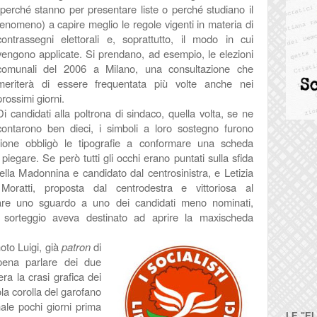
(perché stanno per presentare liste o perché studiano il
fenomeno) a capire meglio le regole vigenti in materia di
contrassegni elettorali e, soprattutto, il modo in cui
vengono applicate. Si prendano, ad esempio, le elezioni
comunali del 2006 a Milano, una consultazione che
meriterà di essere frequentata più volte anche nei
prossimi giorni.
Di candidati alla poltrona di sindaco, quella volta, se ne
contarono ben dieci, i simboli a loro sostegno furono
izione obbligò le tipografie a conformare una scheda
piegare. Se però tutti gli occhi erano puntati sulla sfida
ella Madonnina e candidato dal centrosinistra, e Letizia
 Moratti, proposta dal centrodestra e vittoriosa al
dare uno sguardo a uno dei candidati meno nominati,
l sorteggio aveva destinato ad aprire la maxischeda
noto Luigi, già
patron
di
 pena parlare dei due
ra la crasi grafica dei
la corolla del garofano
nale pochi giorni prima
LE "E