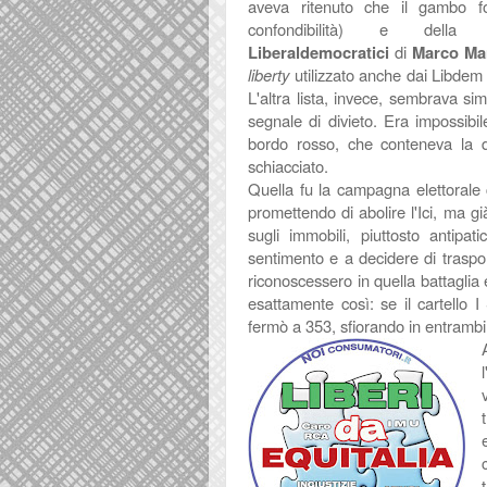
aveva ritenuto che il gambo f
confondibilità) e dell
Liberaldemocratici
di
Marco Mar
liberty
utilizzato anche dai Libdem b
L'altra lista, invece, sembrava s
segnale di divieto. Era impossibi
bordo rosso, che conteneva la di
schiacciato.
Quella fu la campagna elettorale 
promettendo di abolire l'Ici, ma già
sugli immobili, piuttosto antipa
sentimento e a decidere di traspor
riconoscessero in quella battagli
esattamente così: se il cartello I 
fermò a 353, sfiorando in entrambi 