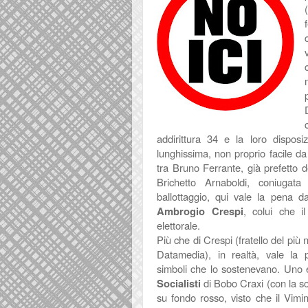
addirittura 34 e la loro dispos
lunghissima, non proprio facile da 
tra Bruno Ferrante, già prefetto d
Brichetto Arnaboldi, coniugata
ballottaggio, qui vale la pena 
Ambrogio Crespi
, colui che i
elettorale.
Più che di Crespi (fratello del più 
Datamedia), in realtà, vale la
simboli che lo sostenevano. Uno e
Socialisti
di Bobo Craxi (con la so
su fondo rosso, visto che il Vimi