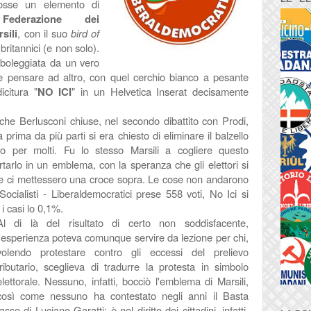
osse un elemento di
a
Federazione dei
sili
, con il suo
bird of
ritannici (e non solo).
imboleggiata da un vero
le pensare ad altro, con quel cerchio bianco a pesante
citura "
NO ICI
" in un Helvetica Inserat decisamente
che Berlusconi chiuse, nel secondo dibattito con Prodi,
 prima da più parti si era chiesto di eliminare il balzello
tico per molti. Fu lo stesso Marsili a cogliere questo
tarlo in un emblema, con la speranza che gli elettori si
a e ci mettessero una croce sopra. Le cose non andarono
Socialisti - Liberaldemocratici prese 558 voti, No Ici si
i casi lo 0,1%.
Al di là del risultato di certo non soddisfacente,
l'esperienza poteva comunque servire da lezione per chi,
volendo protestare contro gli eccessi del prelievo
tributario, sceglieva di tradurre la protesta in simbolo
elettorale. Nessuno, infatti, bocciò l'emblema di Marsili,
così come nessuno ha contestato negli anni il Basta
tasse di Luciano Garatti: è nel diritto dei cittadini, infatti,