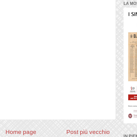
LA MO
Home page
Post più vecchio
IN PIE