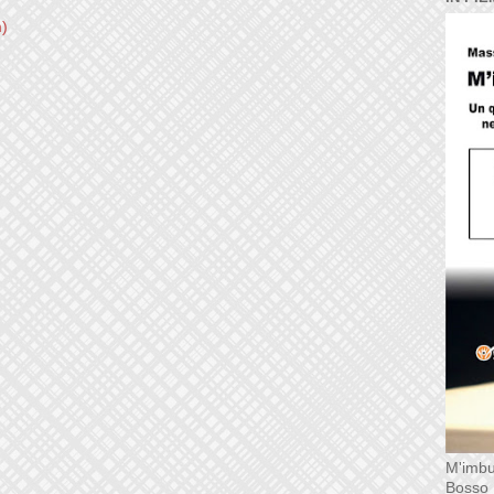
m)
M'imbu
Bosso