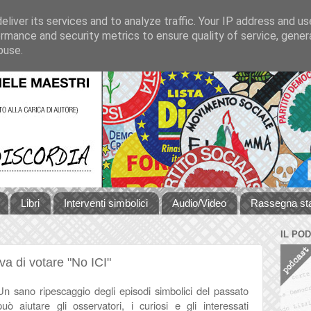
liver its services and to analyze traffic. Your IP address and u
rmance and security metrics to ensure quality of service, gene
buse.
Libri
Interventi simbolici
Audio/Video
Rassegna s
IL PO
a di votare "No ICI"
Un sano ripescaggio degli episodi simbolici del passato
può aiutare gli osservatori, i curiosi e gli interessati