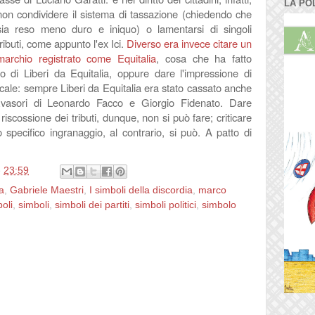
LA PO
non condividere il sistema di tassazione (chiedendo che
sia reso meno duro e iniquo) o lamentarsi di singoli
tributi, come appunto l'ex Ici.
Diverso era invece citare un
marchio registrato come Equitalia
, cosa che ha fatto
o di Liberi da Equitalia, oppure dare l'impressione di
iscale: sempre Liberi da Equitalia era stato cassato anche
vasori di Leonardo Facco e Giorgio Fidenato.
Dare
a riscossione dei tributi, dunque, non si può fare;
criticare
specifico ingranaggio, al contrario, si può. A patto di
e
23:59
ia
,
Gabriele Maestri
,
I simboli della discordia
,
marco
oli
,
simboli
,
simboli dei partiti
,
simboli politici
,
simbolo