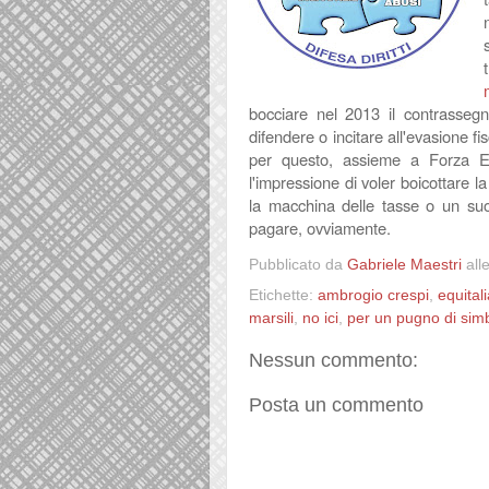
bocciare nel 2013 il contrassegn
difendere o incitare all'evasione f
per questo, assieme a Forza E
l'impressione di voler boicottare l
la macchina delle tasse o un suo 
pagare, ovviamente.
Pubblicato da
Gabriele Maestri
all
Etichette:
ambrogio crespi
,
equital
marsili
,
no ici
,
per un pugno di simb
Nessun commento:
Posta un commento