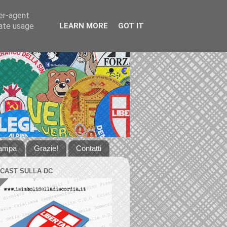
ser-agent
rate usage
LEARN MORE
GOT IT
tampa
Grazie!
Contatti
DCAST SULLA DC