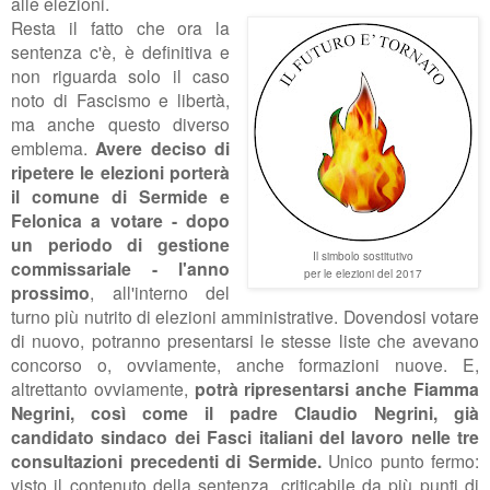
alle elezioni.
Resta il fatto che ora la
sentenza c'è, è definitiva e
non riguarda solo il caso
noto di Fascismo e libertà,
ma anche questo diverso
emblema.
Avere deciso di
ripetere le elezioni porterà
il comune di Sermide e
Felonica a votare - dopo
un periodo di gestione
Il simbolo sostitutivo
commissariale - l'anno
per le elezioni del 2017
prossimo
, all'interno del
turno più nutrito di elezioni amministrative. Dovendosi votare
di nuovo, potranno presentarsi le stesse liste che avevano
concorso o, ovviamente, anche formazioni nuove. E,
altrettanto ovviamente,
potrà ripresentarsi anche Fiamma
Negrini, così come il padre Claudio Negrini, già
candidato sindaco dei Fasci italiani del lavoro nelle tre
consultazioni precedenti di Sermide.
Unico punto fermo:
visto il contenuto della sentenza, criticabile da più punti di