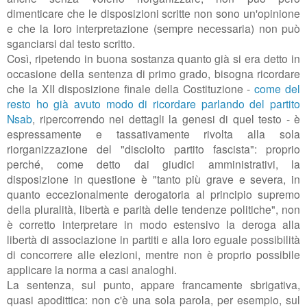
dimenticare che le disposizioni scritte non sono un'opinione
e che la loro interpretazione (sempre necessaria) non può
sganciarsi dal testo scritto.
Così, ripetendo in buona sostanza quanto già si era detto in
occasione della sentenza di primo grado, bisogna ricordare
che
la XII disposizione finale della Costituzione -
come del
resto ho già avuto modo di ricordare parlando del partito
Nsab
, ripercorrendo nei dettagli la genesi di quel testo - è
espressamente e tassativamente rivolta alla sola
riorganizzazione del "disciolto partito fascista": proprio
perché, come detto dai giudici amministrativi, la
disposizione in questione è "
tanto più grave e severa, in
quanto eccezionalmente derogatoria al principio supremo
della pluralità, libertà e parità delle tendenze politiche", non
è corretto interpretare in modo estensivo
la deroga alla
libertà di associazione in partiti e alla loro eguale possibilità
di concorrere alle elezioni, mentre non è proprio possibile
applicare la norma a casi analoghi
.
La sentenza, sul punto, appare francamente sbrigativa,
quasi apodittica: non c'è una sola parola, per esempio, sul