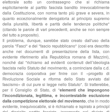
elettorale sotto un contrassegno che si richiama
esplicitamente al partito fascista bandito irrevocabilmente
dalla Costituzione, con norma tanto più grave e severa, in
quanto eccezionalmente derogatoria al principio supremo
della pluralità, libertà e parità delle tendenze politiche"
(citando le parole di vari precedenti, anche se non sempre
del tutto a proposito).
Il problema, dunque, sarebbe stato creato dall'uso della
parola "Fasci" e del "fascio repubblicano" (così era descritto
anche nei documenti di presentazione della lista, con
evidente riferimento alla Repubblica romana di Mazzini),
nonché dal "
richiamo ad evidenti contenuti dell’ideologia
fascista nello Statuto del movimento, a cominciare dalla c.d.
democrazia corporativa per finire con il «progetto di
Rivoluzione Sociale e riforma dello Stato avviato dal
fascismo» di cui pure si legge nello Statuto". Si tratterebbe,
per il Consiglio di Stato, di "
elementi che impongono
l’incondizionata, legittima, e incontestabile esclusione
dalla competizione elettorale del movimento
, che in modo
evidente, inequivocabile, si è richiamato e ispirato a principî
del disciolto partito fascista, incorrendo nel divieto di