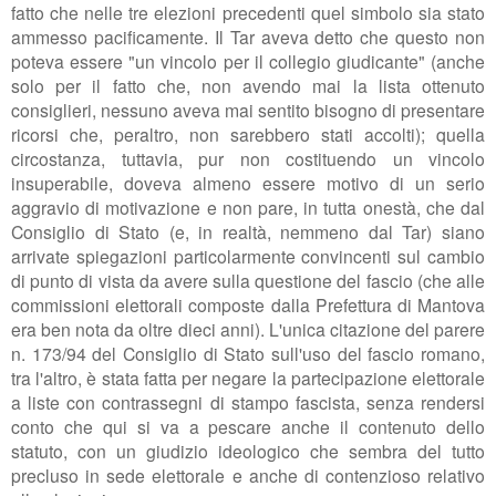
fatto che nelle tre elezioni precedenti quel simbolo sia stato
ammesso pacificamente. Il Tar aveva detto che questo non
poteva essere "un vincolo per il collegio giudicante" (anche
solo per il fatto che, non avendo mai la lista ottenuto
consiglieri, nessuno aveva mai sentito bisogno di presentare
ricorsi che, peraltro, non sarebbero stati accolti); quella
circostanza, tuttavia, pur non costituendo un vincolo
insuperabile, doveva almeno essere motivo di un serio
aggravio di motivazione e non pare, in tutta onestà, che dal
Consiglio di Stato (e, in realtà, nemmeno dal Tar) siano
arrivate spiegazioni particolarmente convincenti sul cambio
di punto di vista da avere sulla questione del fascio (che alle
commissioni elettorali composte dalla Prefettura di Mantova
era ben nota da oltre dieci anni). L'unica citazione del
parere
n. 173/94 del Consiglio di Stato sull'uso del fascio romano,
tra l'altro, è stata fatta per negare la partecipazione elettorale
a liste con contrassegni di stampo fascista, senza rendersi
conto che qui si va a pescare anche il contenuto dello
statuto, con un giudizio ideologico che sembra del tutto
precluso in sede elettorale e anche di contenzioso relativo