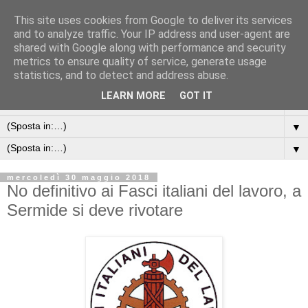
This site uses cookies from Google to deliver its services
and to analyze traffic. Your IP address and user-agent are
shared with Google along with performance and security
metrics to ensure quality of service, generate usage
statistics, and to detect and address abuse.
LEARN MORE
GOT IT
▼
▼
▼
mercoledì 30 maggio 2018
No definitivo ai Fasci italiani del lavoro, a
Sermide si deve rivotare