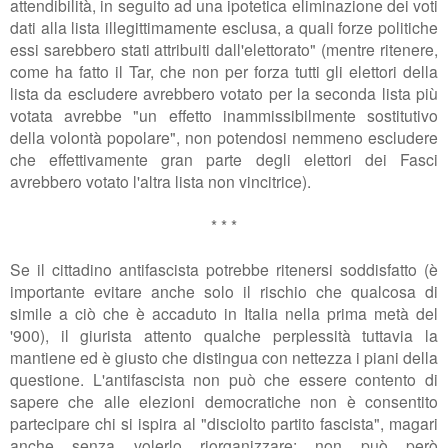
attendibilità, in seguito ad una ipotetica eliminazione dei voti
dati alla lista illegittimamente esclusa, a quali forze politiche
essi sarebbero stati attribuiti dall'elettorato" (mentre ritenere,
come ha fatto il Tar, che non per forza tutti gli elettori della
lista da escludere avrebbero votato per la seconda lista più
votata avrebbe "
un effetto inammissibilmente sostitutivo
della volontà popolare", non potendosi nemmeno escludere
che effettivamente gran parte degli elettori dei Fasci
avrebbero votato l'altra lista non vincitrice).
* * *
Se il cittadino antifascista potrebbe ritenersi soddisfatto (è
importante evitare anche solo il rischio che qualcosa di
simile a ciò che è accaduto in Italia nella prima metà del
'900), il giurista attento qualche perplessità tuttavia la
mantiene ed è giusto che distingua con nettezza i piani della
questione. L'antifascista non può che essere contento di
sapere che alle elezioni democratiche non è consentito
partecipare chi si ispira al "disciolto partito fascista", magari
anche senza volerlo riorganizzare; non può però