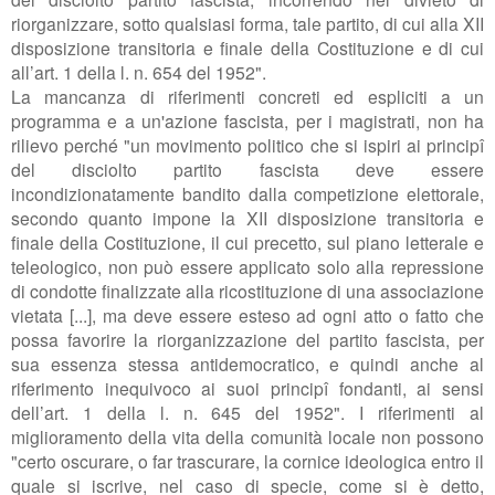
riorganizzare, sotto qualsiasi forma, tale partito, di cui alla XII
disposizione transitoria e finale della Costituzione e di cui
all’art. 1 della l. n. 654 del 1952".
La mancanza di riferimenti concreti ed espliciti a un
programma e a un'azione fascista, per i magistrati, non ha
rilievo perché "
un movimento politico che si ispiri ai principî
del disciolto partito fascista deve essere
incondizionatamente bandito dalla competizione elettorale,
secondo quanto impone la XII disposizione transitoria e
finale della Costituzione, il cui precetto, sul piano letterale e
teleologico, non può essere applicato solo alla repressione
di condotte finalizzate alla ricostituzione di una associazione
vietata [...], ma deve essere esteso ad ogni atto o fatto che
possa favorire la riorganizzazione del partito fascista, per
sua essenza stessa antidemocratico, e quindi anche al
riferimento inequivoco ai suoi principî fondanti, ai sensi
dell’art. 1 della l. n. 645 del 1952". I riferimenti al
miglioramento della vita della comunità locale non possono
"
certo oscurare, o far trascurare, la cornice ideologica entro il
quale si iscrive, nel caso di specie, come si è detto,