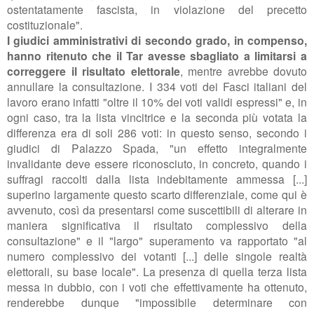
ostentatamente fascista, in violazione del precetto
costituzionale".
I giudici amministrativi di secondo grado, in compenso,
hanno ritenuto che il Tar avesse sbagliato a limitarsi a
correggere il risultato elettorale
, mentre avrebbe dovuto
annullare la consultazione. I 334 voti dei Fasci italiani del
lavoro erano infatti "
oltre il 10% dei voti validi espressi" e, in
ogni caso, tra la lista vincitrice e la seconda più votata la
differenza era di soli 286 voti: in questo senso, secondo i
giudici di Palazzo Spada, "
un effetto integralmente
invalidante deve essere riconosciuto, in concreto, quando i
suffragi raccolti dalla lista indebitamente ammessa [...]
superino largamente questo scarto differenziale, come qui è
avvenuto, così da presentarsi come suscettibili di alterare in
maniera significativa il risultato complessivo della
consultazione" e il "largo" superamento va rapportato "
al
numero complessivo dei votanti [...] delle singole realtà
elettorali, su base locale". La presenza di quella terza lista
messa in dubbio, con i voti che effettivamente ha ottenuto,
renderebbe dunque "impossibile determinare con