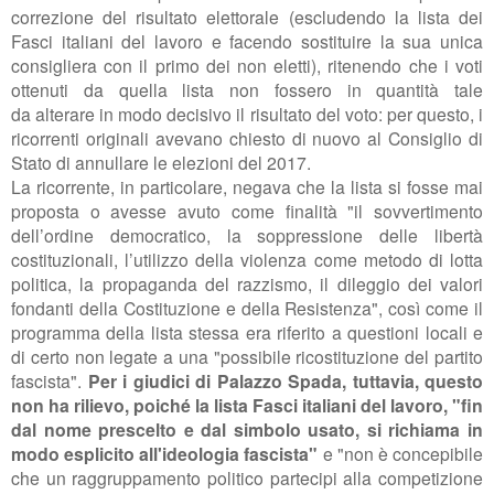
correzione del risultato elettorale (escludendo la lista dei
Fasci italiani del lavoro e facendo sostituire la sua unica
consigliera con il primo dei non eletti), ritenendo che i voti
ottenuti da quella lista non fossero in quantità tale
da
alterare in modo decisivo il risultato del voto: per questo, i
ricorrenti originali avevano chiesto di nuovo al Consiglio di
Stato di annullare le elezioni del 2017.
La ricorrente, in particolare, negava che la lista si fosse mai
proposta o avesse avuto come finalità "
il sovvertimento
dell’ordine democratico, la soppressione delle libertà
costituzionali, l’utilizzo della violenza come metodo di lotta
politica, la propaganda del razzismo, il dileggio dei valori
fondanti della Costituzione e della Resistenza", così come il
programma della lista stessa era riferito a questioni locali e
di certo non legate a una "possibile ricostituzione del partito
fascista".
Per i giudici di Palazzo Spada, tuttavia, questo
non ha rilievo, poiché la lista Fasci italiani del lavoro, "
fin
dal nome prescelto e dal simbolo usato, si richiama in
modo esplicito all'ideologia fascista"
e "non è concepibile
che un raggruppamento politico partecipi alla competizione