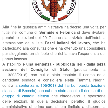
Alla fine la giustizia amministrativa ha deciso una volta per
tutte: nel comune di
Sermide e Felonica
si deve rivotare,
perché le elezioni del 2017 sono state viziate dall'indebita
ammissione della lista
Fasci italiani del lavoro
, che ha
partecipato alla consultazione e ha ottenuto una consigliera
pur sfoggiando un simbolo che richiamava l'esperienza del
partito fascista.
A stabilirlo è
una sentenza - pubblicata ieri - dalla terza
sezione del Consiglio di Stato
(precisamente la
n. 3208/2018), con cui è stato respinto il ricorso della
candidata sindaca e consigliera eletta Fiamma Negrini
contro
la sentenza n. 105/2018 del Tar Lombardia (sezione
staccata di Brescia) con cui era stato accolto il ricorso di un
gruppo di cittadini elettori
che chiedevano la ripetizione
delle elezioni. In quella decisione, peraltro, il giudice
amministrativo di prime cure si era limitato a disporre la