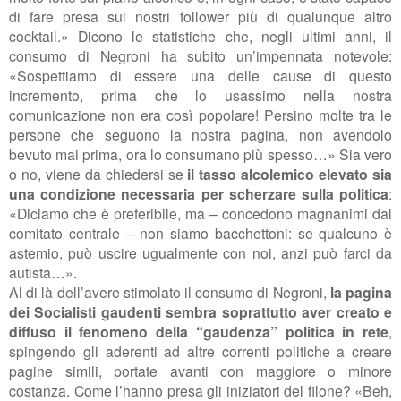
di fare presa sui nostri follower più di qualunque altro
cocktail.» Dicono le statistiche che, negli ultimi anni, il
consumo di Negroni ha subito un’impennata notevole:
«Sospettiamo di essere una delle cause di questo
incremento, prima che lo usassimo nella nostra
comunicazione non era così popolare! Persino molte tra le
persone che seguono la nostra pagina, non avendolo
bevuto mai prima, ora lo consumano più spesso…» Sia vero
o no, viene da chiedersi se
il tasso alcolemico elevato sia
una condizione necessaria per scherzare sulla politica
:
«Diciamo che è preferibile, ma – concedono magnanimi dal
comitato centrale – non siamo bacchettoni: se qualcuno è
astemio, può uscire ugualmente con noi, anzi può farci da
autista…».
Al di là dell’avere stimolato il consumo di Negroni,
la pagina
dei Socialisti gaudenti sembra soprattutto aver creato e
diffuso il fenomeno della “gaudenza” politica in rete
,
spingendo gli aderenti ad altre correnti politiche a creare
pagine simili, portate avanti con maggiore o minore
costanza. Come l’hanno presa gli iniziatori del filone? «Beh,