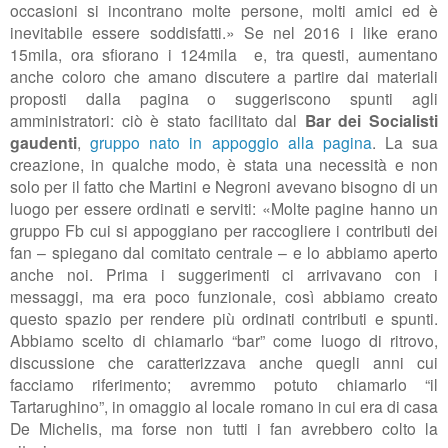
occasioni si incontrano molte persone, molti amici ed è
inevitabile essere soddisfatti.» Se nel 2016 i like erano
15mila, ora sfiorano i 124mila e, tra questi, aumentano
anche coloro che amano discutere a partire dai materiali
proposti dalla pagina o suggeriscono spunti agli
amministratori: ciò è stato facilitato dal
Bar dei Socialisti
gaudenti
,
gruppo nato in appoggio alla pagina
. La sua
creazione, in qualche modo, è stata una necessità e non
solo per il fatto che Martini e Negroni avevano bisogno di un
luogo per essere ordinati e serviti: «Molte pagine hanno un
gruppo Fb cui si appoggiano per raccogliere i contributi dei
fan – spiegano dal comitato centrale – e lo abbiamo aperto
anche noi. Prima i suggerimenti ci arrivavano con i
messaggi, ma era poco funzionale, così abbiamo creato
questo spazio per rendere più ordinati contributi e spunti.
Abbiamo scelto di chiamarlo “bar” come luogo di ritrovo,
discussione che caratterizzava anche quegli anni cui
facciamo riferimento; avremmo potuto chiamarlo “il
Tartarughino”, in omaggio al locale romano in cui era di casa
De Michelis, ma forse non tutti i fan avrebbero colto la