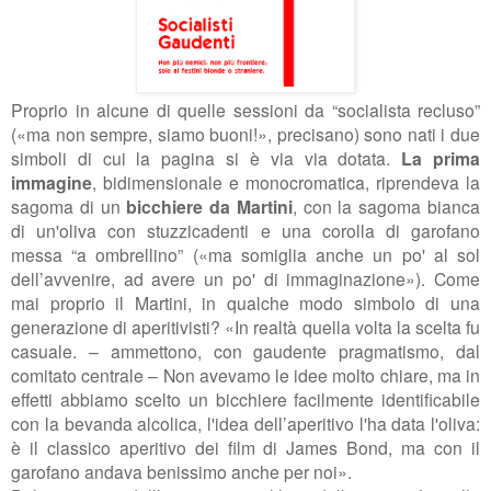
Proprio in alcune di quelle sessioni da “socialista recluso”
(«ma non sempre, siamo buoni!», precisano) sono nati i due
simboli di cui la pagina si è via via dotata.
La prima
immagine
, bidimensionale e monocromatica, riprendeva la
sagoma di un
bicchiere da Martini
, con la sagoma bianca
di un'oliva con stuzzicadenti e una corolla di garofano
messa “a ombrellino” («ma somiglia anche un po' al sol
dell’avvenire, ad avere un po' di immaginazione»). Come
mai proprio il Martini, in qualche modo simbolo di una
generazione di aperitivisti? «In realtà quella volta la scelta fu
casuale. – ammettono, con gaudente pragmatismo, dal
comitato centrale – Non avevamo le idee molto chiare, ma in
effetti abbiamo scelto un bicchiere facilmente identificabile
con la bevanda alcolica, l'idea dell’aperitivo l'ha data l'oliva:
è il classico aperitivo dei film di James Bond, ma con il
garofano andava benissimo anche per noi».