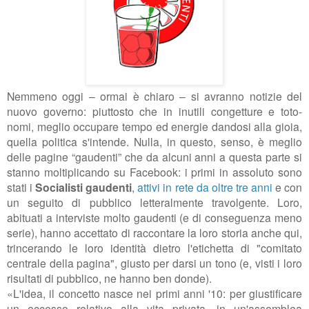
Nemmeno oggi
–
ormai è chiaro
–
si avranno notizie del
nuovo governo: piuttosto che in inutili congetture e toto-
nomi, meglio occupare tempo ed energie dandosi alla gioia,
quella politica s'intende. Nulla, in questo, senso, è meglio
delle pagine
“gaudenti” che da alcuni anni a questa parte si
stanno moltiplicando su Facebook: i primi in assoluto sono
stati i
Socialisti gaudenti
,
attivi in rete da oltre tre anni
e con
un seguito di pubblico letteralmente travolgente. Loro,
abituati a interviste molto gaudenti (e di conseguenza meno
serie), hanno accettato di raccontare la loro storia anche qui,
trincerando le loro identità dietro l'etichetta di "comitato
centrale della pagina", giusto per darsi un tono (e, visti i loro
risultati di pubblico, ne hanno ben donde).
«L'idea, il concetto nasce nei primi anni '10: per giustificare
un eccesso relativo alla vita privata, in un'assemblea