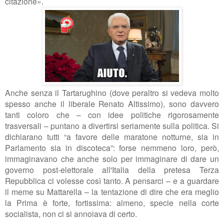
citazione».
Anche senza il Tartarughino (dove peraltro si vedeva molto
spesso anche il liberale Renato Altissimo), sono davvero
tanti coloro che – con idee politiche rigorosamente
trasversali – puntano a divertirsi seriamente sulla politica. Si
dichiarano tutti
“
a favore delle maratone notturne, sia in
Parlamento sia in discoteca
”
: forse nemmeno loro, però,
immaginavano che anche solo per immaginare di dare un
governo post-elettorale all'Italia della pretesa Terza
Repubblica ci volesse così tanto. A pensarci
–
e a guardare
il meme su Mattarella
–
la tentazione di dire che era meglio
la Prima è forte, fortissima: almeno, specie nella corte
socialista, non ci si annoiava di certo.