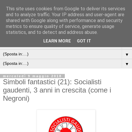
This site uses cookies from Google to deliver its services
and to analyze traffic. Your IP address and user-agent are
shared with Google along with performance and security
metrics to ensure quality of service, generate usage
statistics, and to detect and address abuse.
LEARN MORE
GOT IT
▼
▼
▼
mercoledì 9 maggio 2018
Simboli fantastici (21): Socialisti
gaudenti, 3 anni in crescita (come i
Negroni)