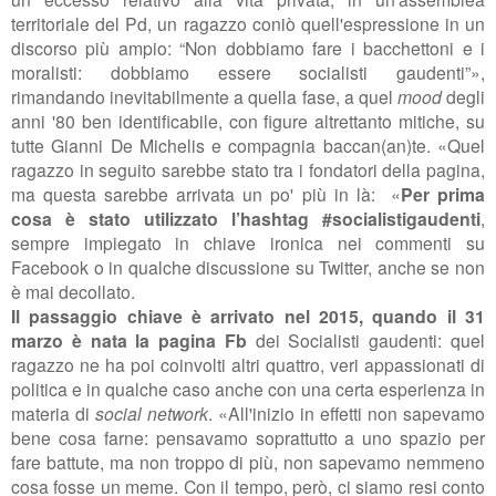
territoriale del Pd, un ragazzo coniò quell'espressione in un
discorso più ampio: “Non dobbiamo fare i bacchettoni e i
moralisti: dobbiamo essere socialisti gaudenti”»,
rimandando inevitabilmente a quella fase, a quel
mood
degli
anni '80 ben identificabile, con figure altrettanto mitiche, su
tutte Gianni De Michelis e compagnia baccan(an)te. «Quel
ragazzo in seguito sarebbe stato tra i fondatori della pagina,
ma questa sarebbe arrivata un po' più in là: «
Per prima
cosa è stato utilizzato l’hashtag #socialistigaudenti
,
sempre impiegato in chiave ironica nei commenti su
Facebook o in qualche discussione su Twitter, anche se non
è mai decollato.
Il passaggio chiave è arrivato nel 2015, quando il 31
marzo è nata la pagina Fb
dei Socialisti gaudenti: quel
ragazzo ne ha poi coinvolti altri quattro, veri appassionati di
politica e in qualche caso anche con una certa esperienza in
materia di
social network
. «All'inizio in effetti non sapevamo
bene cosa farne: pensavamo soprattutto a uno spazio per
fare battute, ma non troppo di più, non sapevamo nemmeno
cosa fosse un meme. Con il tempo, però, ci siamo resi conto