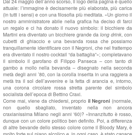
Dal 24 maggio dell’anno scorso, il logo della pagina è quello
attuale: l’immagine è decisamente più elaborata, più carica
(in tutti i sensi) e con una filosofia più meditata. «Un giorno il
nostro amministratore abile nella grafica ha deciso di farci
un regalo e ci ha donato il nuovo simbolo: il bicchiere da
Martini era diventato un bicchiere grande da
long drink
, con
cubetti di ghiaccio e una bevanda rossa che possiamo
tranquillamente identificare con il Negroni, che nel frattempo
era diventato il nostro cocktail “da battaglia”»; completavano
il simbolo il garofano di Filippo Panseca – con tanto di
gambo a mollo nella bevanda – disegnato nella seconda
metà degli anni ’80, con la corolla inserita in una raggiera a
metà tra il sol dell’avvenire e la fetta di arancia e, intorno,
una corona circolare rossa stretta parente del simbolo
socialista dell’epoca di Bettino Craxi.
Come mai, viene da chiedersi, proprio
il Negroni
(normale,
non quello sbagliato, inventato nella non ancora
craxianissima Milano negli anni '60)? «Innanzitutto è rosso,
dunque con un colore politico ben definito. Poi, a differenza
di altre bevande dello stesso colore come il Bloody Mary, è
molto forte sul piano alcolico e, in ogni caso, è stato capace