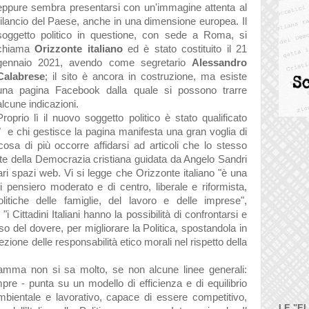
eppure sembra presentarsi con un'immagine attenta al
rilancio del Paese, anche in una dimensione europea. Il
soggetto politico in questione, con sede a Roma, si
chiama
Orizzonte italiano
ed è stato costituito il 21
gennaio 2021, avendo come segretario
Alessandro
Calabrese
; il sito è ancora in costruzione, ma esiste
una pagina Facebook dalla quale si possono trarre
alcune indicazioni.
Proprio lì il nuovo soggetto politico è stato qualificato
"
e chi gestisce la pagina manifesta una gran voglia di
osa di più occorre affidarsi ad articoli che lo stesso
nte della Democrazia cristiana guidata da Angelo Sandri
vari spazi web. Vi si legge che Orizzonte italiano "è una
 pensiero moderato e di centro, liberale e riformista,
olitiche delle famiglie, del lavoro e delle imprese",
 Cittadini Italiani hanno la possibilità di confrontarsi e
o del dovere, per migliorare la Politica, spostandola in
ione delle responsabilità etico morali nel rispetto della
gramma non si sa molto, se non alcune linee generali:
pre - punta su un modello di efficienza e di equilibrio
mbientale e lavorativo, capace di essere competitivo,
LE "E