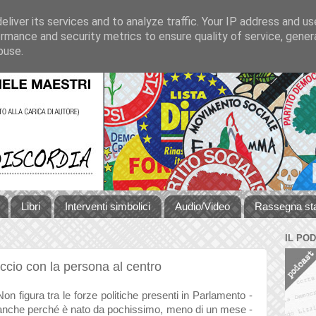
liver its services and to analyze traffic. Your IP address and u
rmance and security metrics to ensure quality of service, gene
buse.
Libri
Interventi simbolici
Audio/Video
Rassegna s
IL PO
accio con la persona al centro
Non figura tra le forze politiche presenti in Parlamento -
anche perché è nato da pochissimo, meno di un mese -