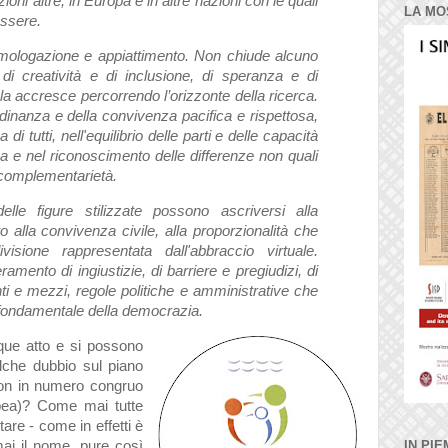
ioni altre, in Europa e in altre nazioni con le quali
LA MO
essere.
omologazione e appiattimento. Non chiude alcuno
i creatività e di inclusione, di speranza e di
 accresce percorrendo l’orizzonte della ricerca.
ttadinanza e della convivenza pacifica e rispettosa,
i tutti, nell'equilibrio delle parti e delle capacità
za e nel riconoscimento delle differenze non quali
i complementarietà.
elle figure stilizzate possono ascriversi alla
to alla convivenza civile, alla proporzionalità che
isione rappresentata dall'abbraccio virtuale.
amento di ingiustizie, di barriere e pregiudizi, di
ti e mezzi, regole politiche e amministrative che
o fondamentale della democrazia.
que atto e si possono
alche dubbio sul piano
non in numero congruo
pea)? Come mai tutte
ltare - come in effetti è
i il nome, pure così
IN PIE