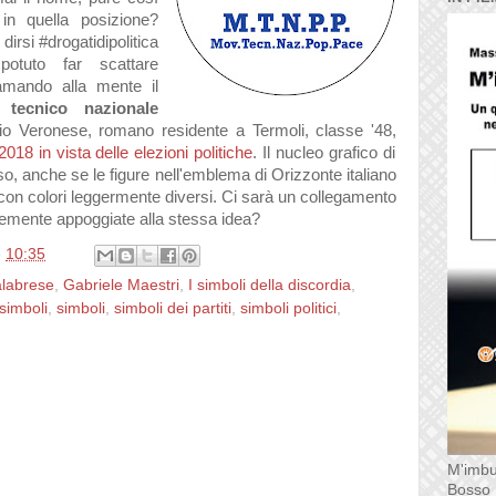
 in quella posizione?
irsi #drogatidipolitica
potuto far scattare
amando alla mente il
 tecnico nazionale
io Veronese, romano residente a Termoli, classe '48,
018 in vista delle elezioni politiche
. Il nucleo grafico di
o, anche se le figure nell'emblema di Orizzonte italiano
 con colori leggermente diversi. Ci sarà un collegamento
icemente appoggiate alla stessa idea?
e
10:35
alabrese
,
Gabriele Maestri
,
I simboli della discordia
,
simboli
,
simboli
,
simboli dei partiti
,
simboli politici
,
M'imbu
Bosso