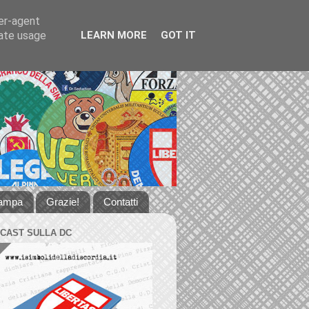
ser-agent
rate usage
LEARN MORE
GOT IT
tampa
Grazie!
Contatti
DCAST SULLA DC