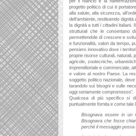
per il rilancio e la riaffermazio
progetto politico di cui è portatore
alla salute, alla sicurezza, all’ord
dell’ambiente, restituendo dignità a
la dignità a tutti i cittadini italiani.
I
strutturali che le consentano di
permettendole di crescere e sviluppa
e funzionalità, valori da tempo, p
pensiero innovativo dove i territo
proprie risorse culturali, naturali
agricole, zootecniche, urbanistic
imprenditoriale e commerciale, at
e valore al nostro Paese.
La res
soggetto politico nazionale, deve 
tarandolo sui bisogni e sulle nec
oggi seriamente compromesso".
Qualcosa di più specifico si d
puntualmente fornita e come tale l
Bisognava essere in un 
Bisognava che fosse chiar
perché il messaggio possa 