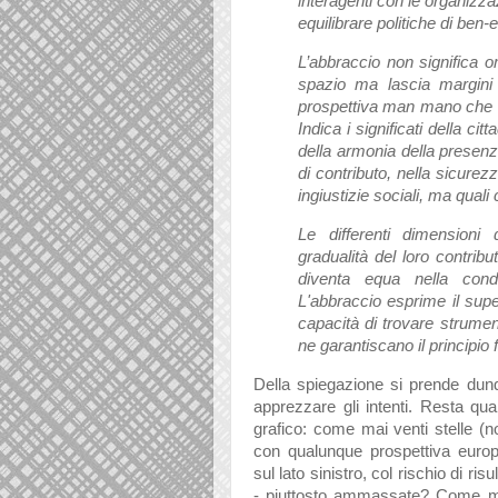
interagenti con le organizzaz
equilibrare politiche di ben-
L’abbraccio non significa 
spazio ma lascia margini d
prospettiva man mano che la
Indica i significati della ci
della armonia della presenza d
di contributo, nella sicurez
ingiustizie sociali, ma qual
Le differenti dimensioni d
gradualità del loro contribu
diventa equa nella condiv
L'abbraccio esprime il super
capacità di trovare strumen
ne garantiscano il principi
Della spiegazione si prende dun
apprezzare gli intenti. Resta qu
grafico: come mai venti stelle (
con qualunque prospettiva euro
sul lato sinistro, col rischio di risu
- piuttosto ammassate? Come ma