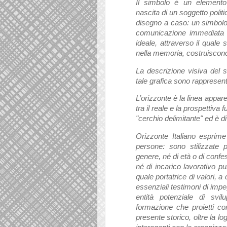
Il simbolo è un elemento
nascita di un soggetto polit
disegno a caso: un simbolo,
comunicazione immediata c
ideale, attraverso il quale 
nella memoria, costruiscono 
La descrizione visiva del 
tale grafica sono rappresenta
L’orizzonte è la linea apparen
tra il reale e la prospettiva
"cerchio delimitante" ed è d
Orizzonte Italiano esprime 
persone: sono stilizzate 
genere, né di età o di confes
né di incarico lavorativo p
quale portatrice di valori, a
essenziali testimoni di impe
entità potenziale di svi
formazione che proietti co
presente storico, oltre la log