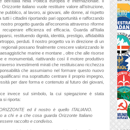
ne dell’Italia nella Politica europea e Internazionale.
Il
 Orizzonte italiano vuole restituire valore all’istruzione,
ine pubblico, al lavoro, ai giovani, alle donne, al rispetto
 tutti i cittadini riportando pari opportunità e rafforzando
l nostro progetto guarda all’economia attraverso riforme
 recuperare efficienza ed efficacia. Guarda all’Italia
rsi, restituendo dignità, identità, prestigio, affidabilità
urtroppo, perduti.
Il nostro progetto va in direzione di un
ri regionali possano finalmente crescere valorizzando le
, paesaggistiche marine e montane , oltre che alle risorse
he e monumentali, riattivando così il motore produttivo
traverso investimenti mirati che restituiscano ricchezza
ponsabilità che assumiamo nel formare questo nuovo
qualificarsi ma soprattutto centrare il proprio impegno,
essità per dare forma e contenuto al futuro dei giovani,
ice invece sul simbolo, la cui spiegazione è stata
a si riporta:
ORIZZONTE ed il nostro è quello ITALIANO.
o a chi e a che cosa guarda Orizzonte Italiano
essere raccolto e condiviso.