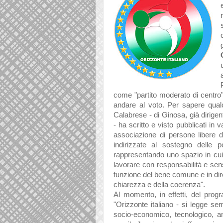
come "partito moderato di centro
andare al voto. Per sapere qualc
Calabrese - di Ginosa, già dirige
- ha scritto e visto pubblicati in 
associazione di persone libere di
indirizzate al sostegno delle p
rappresentando uno spazio in cui "i
lavorare con responsabilità e sens
funzione del bene comune e in direz
chiarezza e della coerenza".
Al momento, in effetti, del pro
"
Orizzonte italiano - si legge sem
socio-economico, tecnologico, a