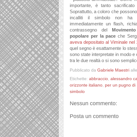
importante, è tanto sacrificato
Soprattutto, a coloro che possono d
incalliti il simbolo non ha 
immediatamente un flash, richi
contrassegno del
Movimento
popolare per la pace
che Serg
aveva depositato al Viminale nel 2
quel segno è esattamente lo stess
sono state interpretate in modo e
tra le due realtà o si sono sempl
Pubblicato da
Gabriele Maestri
all
Etichette:
abbraccio
,
alessandro c
orizzonte italiano
,
per un pugno di 
simbolo
Nessun commento:
Posta un commento