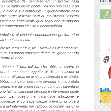
 essenziale del percorso amministrativo nella
LA PO
ico e pertanto ineliminabile. Ma non può essere un
 lo dice la sua etimologia, è quell'elemento della
he mette insieme parti di uno stesso progetto
si lanciano i significati, quei segni che rimangono
e consentono identità e riconoscibilità.
simbolo è di evidente connotazione grafica ed in
ti i suoi contenuti.
te tra terra e cielo, tra il visibile e l'immaginabile,
 futura. La parola orizzonte deriva dal greco
horiziin
i forma rotonda.
l'intento di una politica che abbia al centro le
perché non siano oggetto di discriminazioni di
sione religiosa, né di alcuna diversità e disabilità,
ubblico o privato; ciascuna persona è interpretata
 cominciare dai propri soci cui contributi diventano
gno fattivo; ciascuna persona è interpretata quale
luppo, per questo ne garantisce istruzione e
noscenze e consapevolezze previsionali oltre il
ica dell’intervento per rattoppi, in confini nazionali