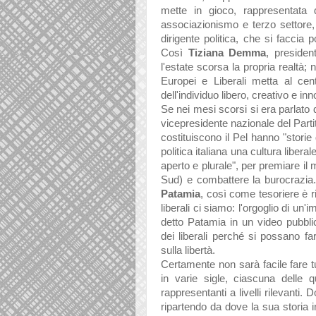
mette in gioco, rappresentata 
associazionismo e terzo settore,
dirigente politica, che si faccia 
Così
Tiziana Demma
, presiden
l'estate scorsa la propria realtà;
Europei e Liberali metta al cent
dell'individuo libero, creativo e inn
Se nei mesi scorsi si era parlat
vicepresidente nazionale del Partit
costituiscono il Pel hanno "storie 
politica italiana una cultura libera
aperto e plurale", per premiare il 
Sud) e combattere la burocrazia.
Patamia
, così come tesoriere è 
liberali ci siamo: l'orgoglio di un'
detto Patamia in un video pubbli
dei liberali perché si possano fa
sulla libertà.
Certamente non sarà facile fare t
in varie sigle, ciascuna delle 
rappresentanti a livelli rilevanti.
ripartendo da dove la sua storia 