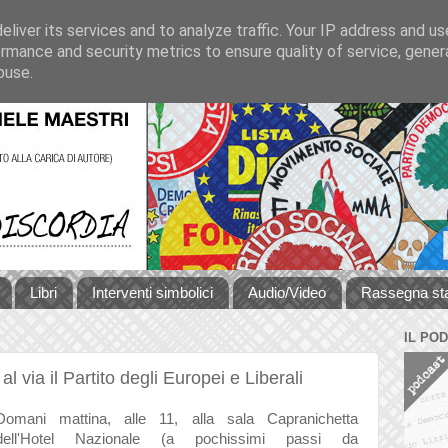
liver its services and to analyze traffic. Your IP address and u
rmance and security metrics to ensure quality of service, gene
buse.
Libri
Interventi simbolici
Audio/Video
Rassegna s
IL PO
 via il Partito degli Europei e Liberali
Domani mattina, alle 11, alla sala Capranichetta
dell'Hotel Nazionale (a pochissimi passi da