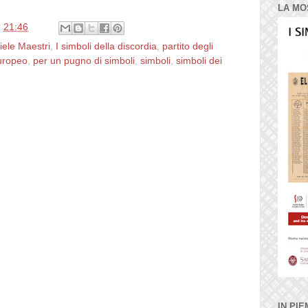
LA MO
e
21:46
iele Maestri
,
I simboli della discordia
,
partito degli
europeo
,
per un pugno di simboli
,
simboli
,
simboli dei
IN PIE