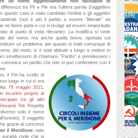
re un nome oggettivamente non tacciabile di
differenza tra Pli e Ple era l'ultima parola (l'aggettivo
in questo caso è stato cambiato l'ordine e gli aggettivi
tantivati (non è più il partito a essere "liberale" ed
 ne fanno parte e cui si rivolge ad essere innanzitutto
bio di punto di vista rilevante). La modifica si vede
grale del nome, ma anche quella breve, riportata sul
stituire un problema: per quanto si tratti comunque di
me, del resto, si è stati abituati a lungo a vedere in
itici smettessero di chiamarsi "Partito" e prendessero i
e comunica un partito che non si può confondere con il
fine.
tro, il Pel ha scelto di
sso luogo in cui si era
olta:
l'8 maggio 2021,
n incontro proprio al
ecipato tra gli altri
Giovanni Toti
. Rispetto
à diverso solo il nome
ll'evento). Il soggetto
anche grazie al concorso
per il Meridione
: nato
 società civile che si