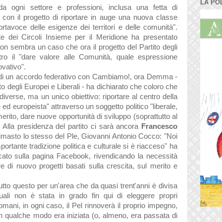
LA PO
da ogni settore e professioni, inclusa una fetta di
 con il progetto di riportare in auge una nuova classe
portavoce delle esigenze dei territori e delle comunità".
te dei Circoli Insieme per il Meridione ha presentato
 non sembra un caso che ora il progetto del Partito degli
ro il "
dare valore alle Comunità, quale espressione
ovativo".
o di un accordo federativo con Cambiamo!, ora Demma -
o degli Europei e Liberali - ha dichiarato che coloro che
diverse, ma un unico obiettivo: riportare al centro della
le ed europeista" attraverso un soggetto politico "liberale,
merito, dare nuove opportunità di sviluppo (soprattutto al
 Alla presidenza del partito ci sarà ancora
Francesco
rimasto lo stesso del Ple, Giovanni Antonio Cocco: "Noi
importante tradizione politica e culturale si è riacceso" ha
cato sulla pagina Facebook, rivendicando la necessità
re di nuovo progetti basati sulla crescita, sul merito e
utto questo per un'area che da quasi trent'anni è divisa
quali non è stata in grado fin qui di eleggere propri
 Domani, in ogni caso, il Pel rinnoverà il proprio impegno,
in qualche modo era iniziata (o, almeno, era passata di