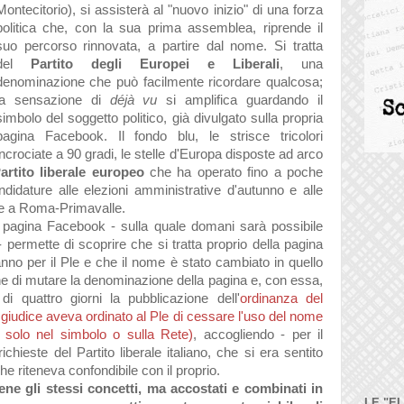
Montecitorio), si assisterà al "nuovo inizio" di una forza
politica che, con la sua prima assemblea, riprende il
suo percorso rinnovata, a partire dal nome. Si tratta
del
Partito degli Europei e Liberali
, una
denominazione che può facilmente ricordare qualcosa;
la sensazione di
déjà vu
si amplifica guardando il
simbolo del soggetto politico, già divulgato sulla propria
pagina Facebook. Il fondo blu, le strisce tricolori
incrociate a 90 gradi, le stelle d'Europa disposte ad arco
artito liberale europeo
che ha operato fino a poche
didature alle elezioni amministrative d'autunno e alle
ve a Roma-Primavalle.
la pagina Facebook - sulla quale domani sarà possibile
- permette di scoprire che si tratta proprio della pagina
anno per il Ple e che il nome è stato cambiato in quello
one di mutare la denominazione della pagina e, con essa,
i quattro giorni la pubblicazione dell'
ordinanza del
l giudice aveva ordinato al Ple di cessare l'uso del nome
e solo nel simbolo o sulla Rete)
, accogliendo - per il
hieste del Partito liberale italiano, che si era sentito
e riteneva confondibile con il proprio.
e gli stessi concetti, ma accostati e combinati in
LE "E