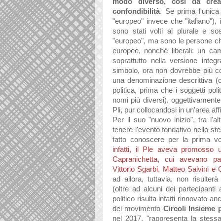
modo diverso, così da crea
confondibilità
. Se prima l'unica 
"europeo" invece che "italiano"), 
sono stati volti al plurale e sos
"europeo", ma sono le persone che
europee, nonché liberali: un cam
soprattutto nella versione inte
simbolo, ora non dovrebbe più co
una denominazione descrittiva (co
politica, prima che i soggetti pol
nomi più diversi), oggettivament
Pli, pur collocandosi in un'area af
Per il suo "nuovo inizio", tra l'al
tenere l'evento fondativo nello ste
fatto conoscere per la prima v
infatti, il Ple aveva promosso u
Capranichetta, cui avevano part
Vittorio Sgarbi, Matteo Salvini e 
ad allora, tuttavia, non risulter
(oltre ad alcuni dei partecipanti a
politico risulta infatti rinnovato 
del movimento
Circoli Insieme 
nel 2017, "rappresenta la stessa