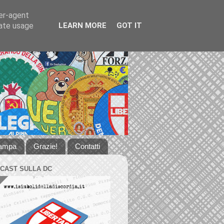
ser-agent
rate usage
LEARN MORE
GOT IT
tampa
Grazie!
Contatti
DCAST SULLA DC