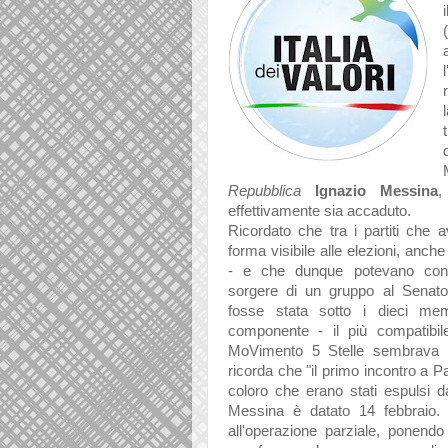
Repubblica
Ignazio Messina
,
effettivamente sia accaduto.
Ricordato che tra i partiti che 
forma visibile alle elezioni, anche a
- e che dunque potevano conse
sorgere di un gruppo al Senat
fosse stata sotto i dieci me
componente - il più compatibil
MoVimento 5 Stelle sembrava prop
ricorda che "i
l primo incontro a P
coloro che erano stati espulsi 
Messina è datato 14 febbraio. 
all'operazione parziale, ponend