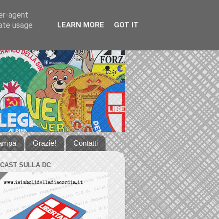
ser-agent
rate usage
LEARN MORE
GOT IT
tampa
Grazie!
Contatti
DCAST SULLA DC