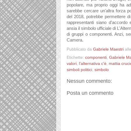
popolare, ma proprio oggi ha aderi
sarebbe cercare un'altra forza po
del 2018, potrebbe permettere di
rappresentanti siano d'accordo
ansia il simbolo ufficiale di L'Alt
di gruppi o componenti. Anzi, s
Camera.
Pubblicato da
Gabriele Maestri
all
Etichette:
componenti
,
Gabriele Ma
valori
,
l'alternativa c'è
,
mattia crucio
simboli politici
,
simbolo
Nessun commento:
Posta un commento