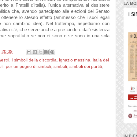
LA MO
to a Fratelli d'Italia), l'unica alternativa al desistere
litica che, avendo partecipato alle elezioni del Senato
 ottenere lo stesso effetto (ammesso che i suoi legali
 e non cambino idea). Nel frattempo, aspettiamo con
ernativa c'è, che serve anche a prescindere dall'esistenza
erve soprattutto se non ci sono o se sono in una sola
e
20:09
estri
,
I simboli della discordia
,
ignazio messina
,
Italia dei
li
,
per un pugno di simboli
,
simboli
,
simboli dei partiti
,
IN PIE