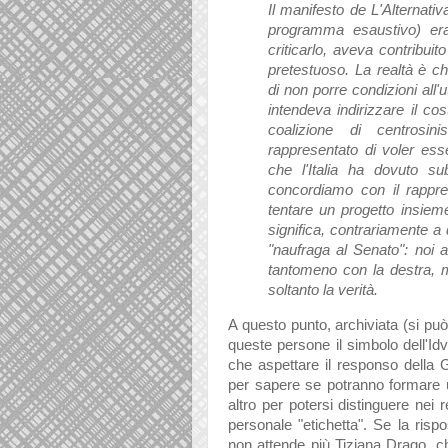
Il manifesto de L'Alternati
programma esaustivo) era 
criticarlo, aveva contribui
pretestuoso. La realtà è c
di non porre condizioni all'u
intendeva indirizzare il co
coalizione di centrosin
rappresentato di voler esser
che l'Italia ha dovuto s
concordiamo con il rappre
tentare un progetto insiem
significa, contrariamente a 
"naufraga al Senato": noi 
tantomeno con la destra, 
soltanto la verità.
A questo punto, archiviata (si può 
queste persone il simbolo dell'Id
che aspettare il responso della
per sapere se potranno formare 
altro per potersi distinguere nei r
personale "etichetta". Se la risp
non attende più Tiziana Drago, c