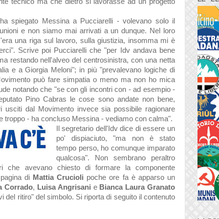
te tecnico ma che dietro si lavorasse ad un progetto
 ha spiegato Messina a Pucciarelli -
volevano solo il
iunioni e non siamo mai arrivati a un dunque. Nel loro
ra una riga sul lavoro, sulla giustizia, insomma mi è
rci". Scrive poi Pucciarelli che "per Idv andava bene
ma restando nell'alveo del centrosinistra, con una netta
'Italia e a Giorgia Meloni"; in più "prevalevano logiche di
 Movimento può fare simpatia o meno ma non ho mica
hiude notando che "se con gli incontri con - ad esempio -
l deputato Pino Cabras le cose sono andate non bene,
i usciti dal Movimento invece sia possibile ragionare
re troppo - ha concluso Messina - vediamo con calma".
Il segretario dell'Idv dice di essere un
po' dispiaciuto, "ma non è stato
tempo perso, ho comunque imparato
qualcosa". Non sembrano peraltro
ori che avevano chiesto di formare la componente
a pagina di
Mattia Crucioli
poche ore fa è apparso un
ta
Corrado
,
Luisa Angrisani
e
Bianca Laura Granato
vi del ritiro" del simbolo. Si riporta di seguito il contenuto