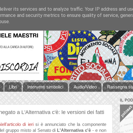
liver its services and to analyze traffic. Your IP address and u
rmance and security metrics to ensure quality of service, gene
buse.
Libri
Interventi simbolici
Audio/Video
Rassegna s
IL PO
egato a L'Alternativa c'è: le versioni dei fatti
Nell'articolo di ieri
si è annunciato che la componente
del gruppo misto al Senato di
L'Alternativa c'è
- e non