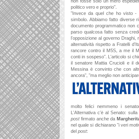
non fosse solo un mero espedien
politico vero e proprio".
"Invece da quel che ho visto
-
simbolo. Abbiamo fatto diverse r
documento programmatico non c'e
parso qualcosa fatto senza crede
l'opposizione al governo Draghi, 
alternatività rispetto a Fratelli d
rancore contro il M5S, a me il
conti in sospeso". L'articolo si c
il senatore Mattia Crucioli e i
Messina è convinto che con altr
ancora", "ma meglio non anticipa
molto felici nemmeno i senat
L'Alternativa c'è al Senato: sull
post
firmato anche da
Margheri
nel quale si dichiarano "
i veri moti
del
post
: