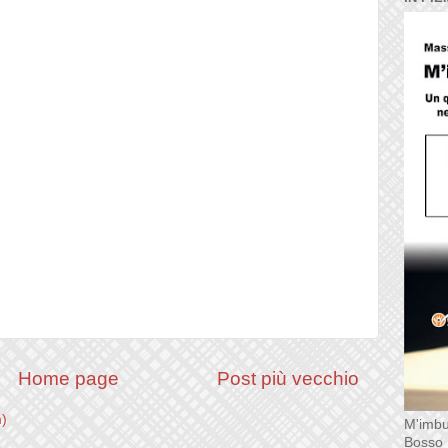
Home page
Post più vecchio
m)
M'imbu
Bosso