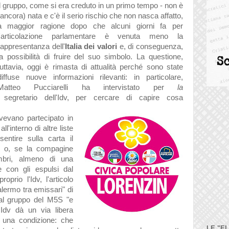
il gruppo, come si era creduto in un primo tempo - non è
(ancora) nata e c'è il serio rischio che non nasca affatto,
a maggior ragione dopo che alcuni giorni fa per
l'articolazione parlamentare è venuta meno la
rappresentanza dell'
Italia dei valori
e, di conseguenza,
la possibilità di fruire del suo simbolo. La questione,
tuttavia, oggi è rimasta di attualità perché
sono state
diffuse nuove informazioni rilevanti: in particolare,
Matteo Pucciarelli
ha intervistato per
la
 segretario dell'Idv, per cercare di capire cosa
avevano partecipato in
ll'interno di altre liste
ntire sulla carta il
o o, se la compagine
mbri, almeno di una
e con gli espulsi dal
rio l'Idv, l'articolo
alermo tra emissari" di
dal gruppo del M5S "e
Idv dà un via libera
o una condizione: che
LE "E