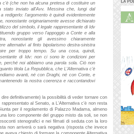
LA PO
va c'è (che non ha alcuna pretesa di costituire un
stato inviato all'Avv. Messina che, lungi dal
to a redigerlo: l'argomento è quindi evidentemente
he, nonostante originariamente avesse dichiarato
tilizzo del simbolo, il legale rappresentante di Idv
stituendo gruppo verso l'appoggio a Conte e alla
istra, nonostante gli avessimo chiaramente
e alternativi al finto bipolarismo destra-sinistra
ubire per troppo tempo. Su una cosa, quindi,
sentante di Idv: non ci sono le condizioni per
e, perché noi abbiamo una parola sola. Ciò non
quanto titola La Repubblica, che L'Alternativa c'è
andiamo avanti, né con Draghi, né con Conte, e
mantenendo la nostra coerenza e raccontandovi
dire definitivamente) la possibilità di veder tornare con
v rappresentato al Senato, a L'Alternativa c'è non resta
 Giunta per il regolamento di Palazzo Madama, almeno
una loro componente del gruppo misto da soli, se non
esoconti stenografici e nei filmati di seduta con la loro
osta non arriverà o sarà negativa (risposta che invece
he aveva chiesto di formare la componente Alternativa