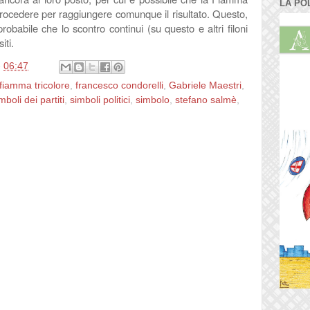
LA PO
procedere per raggiungere comunque il risultato. Questo,
probabile che lo scontro continui (su questo e altri filoni
iti.
e
06:47
fiamma tricolore
,
francesco condorelli
,
Gabriele Maestri
,
mboli dei partiti
,
simboli politici
,
simbolo
,
stefano salmè
,