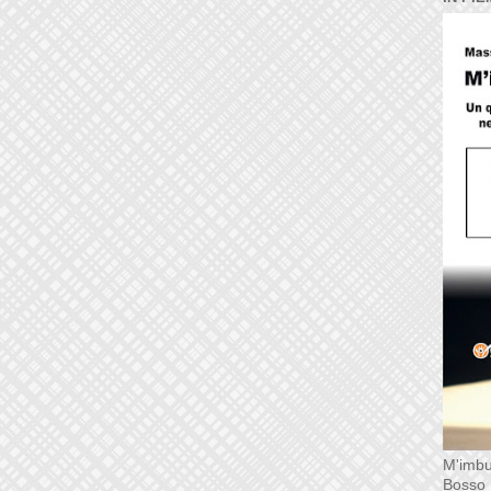
M'imbu
Bosso