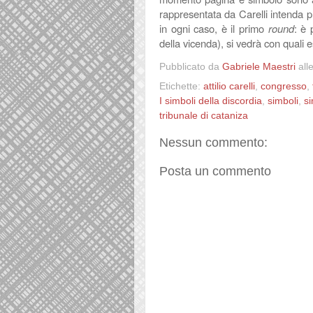
rappresentata da Carelli intenda 
in ogni caso, è il primo
round
: è 
della vicenda), si vedrà con quali es
Pubblicato da
Gabriele Maestri
all
Etichette:
attilio carelli
,
congresso
,
I simboli della discordia
,
simboli
,
si
tribunale di cataniza
Nessun commento:
Posta un commento