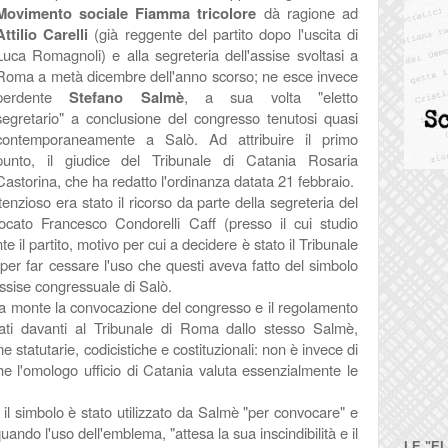
Movimento sociale
Fiamma tricolore
dà ragione ad
Attilio Carelli
(già reggente del partito dopo l'uscita di
Luca Romagnoli) e alla segreteria dell'assise svoltasi a
Roma a metà dicembre dell'anno scorso; ne esce invece
perdente
Stefano Salmè
, a sua volta "eletto
segretario" a conclusione del congresso tenutosi quasi
contemporaneamente a Salò. Ad attribuire il primo
punto, il giudice del Tribunale di Catania Rosaria
Castorina, che ha redatto l'ordinanza datata 21 febbraio.
tenzioso era stato il ricorso da parte della segreteria del
ocato Francesco Condorelli Caff (presso il cui studio
 il partito, motivo per cui a decidere è stato il Tribunale
 per far cessare l'uso che questi aveva fatto del simbolo
'assise congressuale di Salò.
 a monte la convocazione del congresso e il regolamento
ati davanti al Tribunale di Roma dallo stesso Salmè,
 statutarie, codicistiche e costituzionali: non è invece di
he l'omologo ufficio di Catania valuta essenzialmente le
.
he il simbolo è stato utilizzato da Salmè "per convocare" e
ando l'uso dell'emblema, "attesa la sua inscindibilità e il
LE "E