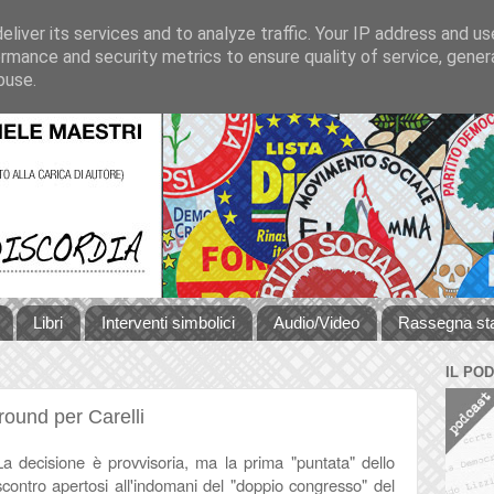
liver its services and to analyze traffic. Your IP address and u
rmance and security metrics to ensure quality of service, gene
buse.
Libri
Interventi simbolici
Audio/Video
Rassegna s
IL PO
ound per Carelli
La decisione è provvisoria, ma la prima "puntata" dello
scontro apertosi all'indomani del "doppio congresso" del