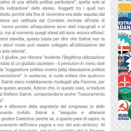
ivo di una attività politica particolare", spetta solo al
sita indicazione" dello stesso. Soggetti tra i quali non
tutto perché alla fine di novembre era stato espulso dal
sione poi ratificata dal Comitato centrale all'inizio di
e hanno portato all'espulsione sono stati impugnati e si
ici, ma al momento quegli stessi atti sono ancora efficaci:
mersi stavolta, questo basta per dire che Salmè non fa
n alcun modo può essere collegato all'utilizzazione del
 sola volontà".
l giudice, per ritenere "evidente l'illegittima utilizzazione
ndosi di un giudizio cautelare - il
periculum in mora
, cioè
lla "suggestione politica ovvero [alla] dissuasione politica
ssociazione": in sostanza, si vuole evitare che qualcuno
di Salmè siano indebitamente ricollegati alla Fiamma, per
che questo accada. Azione che, in questo caso, si traduce
olo a Stefano Salmè, comportandone anche "l'oscuramento
a".
e e difensore della segreteria del congresso (e dello
tamente invitato Salmè a "eseguire e attenersi
 giudice Castorina (anche se, a quanto pare di capire, la
uramento dell'intera pagina e non del solo simbolo). Al
cora al loro posto, per cui è possibile che la Fiamma