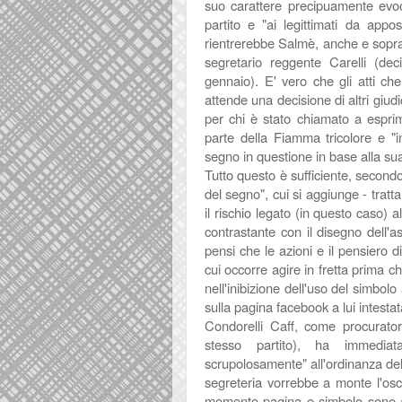
suo carattere precipuamente evocat
partito e "ai legittimati da appo
rientrerebbe Salmè, anche e soprat
segretario reggente Carelli (deci
gennaio). E' vero che gli atti ch
attende una decisione di altri giud
per chi è stato chiamato a espri
parte della Fiamma tricolore e "i
segno in questione in base alla sua
Tutto questo è sufficiente, secondo i
del segno", cui si aggiunge - tratta
il rischio legato (in questo caso) a
contrastante con il disegno dell'a
pensi che le azioni e il pensiero 
cui occorre agire in fretta prima 
nell'inibizione dell'uso del simb
sulla pagina facebook a lui intestat
Condorelli Caff, come procurator
stesso partito), ha immedia
scrupolosamente" all'ordinanza del
segreteria vorrebbe a monte l'osc
momento pagina e simbolo sono an