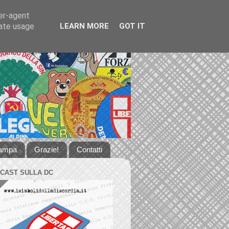
ser-agent
rate usage
LEARN MORE
GOT IT
tampa
Grazie!
Contatti
DCAST SULLA DC