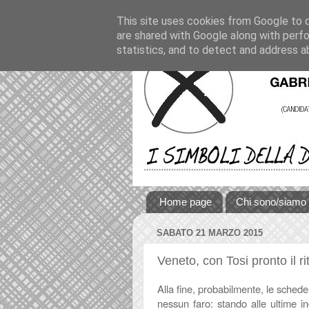
This site uses cookies from Google to de
are shared with Google along with perfo
statistics, and to detect and address a
Home page
Chi sono/siamo
SABATO 21 MARZO 2015
Veneto, con Tosi pronto il r
Alla fine, probabilmente, le schede
nessun faro: stando alle ultime in