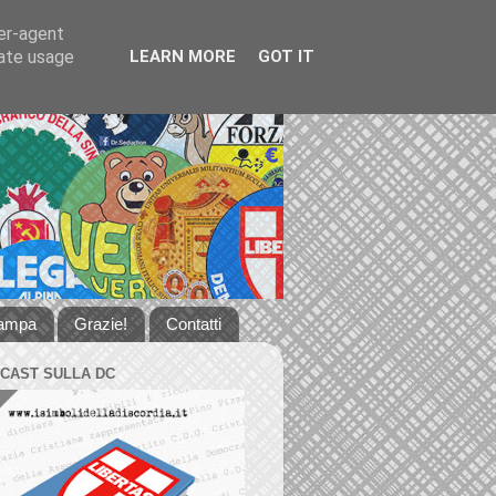
ser-agent
rate usage
LEARN MORE
GOT IT
tampa
Grazie!
Contatti
DCAST SULLA DC