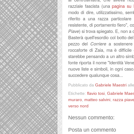
razziale fascista (una
pagina su
modo di dire, utilizzatissimo, sem
riferito a una razza particolare
resistente, di portamento fiero
", 
Piave
) si trova spiegato. E, non a
Basterà quell'esordio col botto del
pezzo del
Corriere
a sostenere
roccaforte di Zaia, ma è difficil
starebbe pensando a un altro simbol
fonte riporta il nome "Identità Ven
nuove liste e simboli, in ogni cas
succedere qualunque cosa...
Pubblicato da
Gabriele Maestri
all
Etichette:
flavio tosi
,
Gabriele Maes
muraro
,
matteo salvini
,
razza piav
verso nord
Nessun commento:
Posta un commento