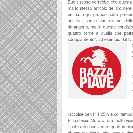
Buon senso vorrebbe che questa fa
ma lo stesso articolo del
Corriere
per cui ogni gruppo potrà present
un'altra, senza che alcuna dell
rimangono, ma in queste condizion
quattro (oltre a quelle che pot
sdoppiamento", ad esempio dal Nuo
raccolse ben l'11,25% e col tempo
E' lo stesso Muraro, ora molto vic
l'ipotesi di rispolverare quell'emb
al centrosinistra, che aveva ri