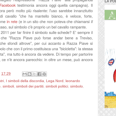
LA PO
 Facebook
testimonia ancora oggi quella campagna). Il
bra però molto più risalente: l'uso sarebbe innanzitutto
 di cavallo
"che ha mantello bianco, è veloce, forte,
come
in rete
(e in un sito che non poteva che chiamarsi
Il
 caso, sul simbolo c'è proprio un bel cavallo rampante.
 2011 per far finire il simbolo sulle schede? E' sempre il
 che "Razza Piave può forse andar bene a Treviso,
e che sfondi altrove", per cui accanto a Razza Piave si
o che con il primo costituisca una "bicicletta": la stessa
eta", ma tutto è ancora da vedere. Di tempo per partorire
o, ce n'è ancora parecchio: in oltre un mese, può ancora
e
17:29
tri
,
I simboli della discordia
,
Lega Nord
,
leonardo
e
,
simboli
,
simboli dei partiti
,
simboli politici
,
simbolo
,