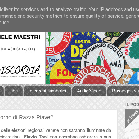
liver its services and to analyze traffic. Your IP address and u
rmance and security metrics to ensure quality of service, gene
buse.
Libri
Interventi simbolici
Audio/Video
Rassegna s
IL PO
itorno di Razza Piave?
 delle elezioni regionali venete non saranno illuminate da
discrezioni,
Flavio Tosi
non dovrebbe schierare a suo