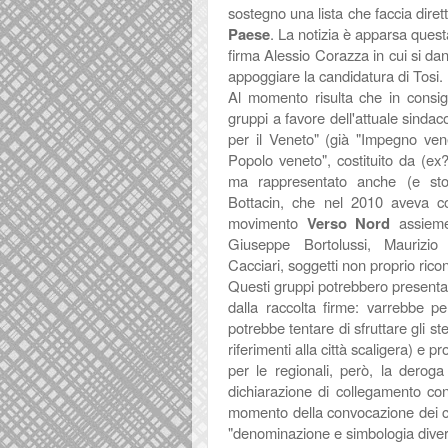
sostegno una lista che faccia dire
Paese
. La notizia è apparsa quest
firma Alessio Corazza in cui si dan
appoggiare la candidatura di Tosi.
Al momento risulta che in consig
gruppi a favore dell'attuale sindac
per il Veneto" (già "Impegno ven
Popolo veneto", costituito da (ex?)
ma rappresentato anche (e sto
Bottacin, che nel 2010 aveva con
movimento
Verso Nord
assieme
Giuseppe Bortolussi, Maurizio
Cacciari, soggetti non proprio ricon
Questi gruppi potrebbero presentare
dalla raccolta firme: varrebbe pe
potrebbe tentare di sfruttare gli s
riferimenti alla città scaligera) e 
per le regionali, però, la deroga
dichiarazione di collegamento con 
momento della convocazione dei com
"denominazione e simbologia diver