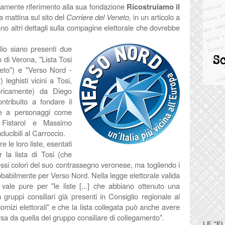
ttamente riferimento alla sua fondazione
Ricostruiamo il
a mattina sul sito del
Corriere del Veneto,
in un articolo a
no altri dettagli sulla compagine elettorale che dovrebbe
lio siano presenti due
o di Verona, "Lista Tosi
eto") e "Verso Nord -
 leghisti vicini a Tosi,
ricamente) da Diego
tribuito a fondare il
 a personaggi come
 Fistarol e Massimo
ducibili al Carroccio.
 le loro liste, esentati
r la lista di Tosi (che
tessi colori del suo contrassegno veronese, ma togliendo i
probabilmente per Verso Nord. Nella legge elettorale valida
 vale pure per "le liste [...] che abbiano ottenuto una
gruppi consiliari già presenti in Consiglio regionale al
izi elettorali" e che la lista collegata può anche avere
sa da quella del gruppo consiliare di collegamento".
LE "E