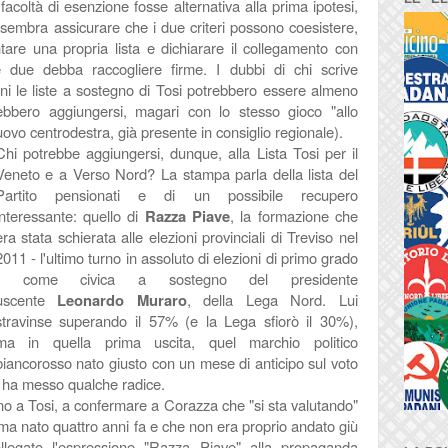
coltà di esenzione fosse alternativa alla prima ipotesi,
sembra assicurare che i due criteri possono coesistere,
are una propria lista e dichiarare il collegamento con
e due debba raccogliere firme. I dubbi di chi scrive
i le liste a sostegno di Tosi potrebbero essere almeno
rebbero aggiungersi, magari con lo stesso gioco "allo
vo centrodestra, già presente in consiglio regionale).
Chi potrebbe aggiungersi, dunque, alla Lista Tosi per il
Veneto e a Verso Nord? La stampa parla della lista del
Partito pensionati e di un possibile recupero
interessante: quello di
Razza Piave
, la formazione che
era stata schierata alle elezioni provinciali di Treviso
nel
2011
- l'ultimo turno in assoluto di elezioni di primo grado
-
come civica a sostegno del presidente
uscente
Leonardo Muraro
, della Lega Nord. Lui
stravinse superando il 57
% (e la
Lega sfiorò il 30%),
ma
in quella prima uscita, quel marchio politico
biancorosso nato giusto con un mese di anticipo sul voto
ha messo qualche radice.
ino a Tosi, a confermare a Corazza che "si sta valutando"
lema nato quattro anni fa e che non era proprio andato giù
collegato l'espressione "Razza Piave" alla propaganda