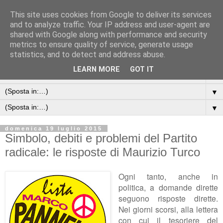
This site uses cookies from Google to deliver its services
and to analyze traffic. Your IP address and user-agent are
shared with Google along with performance and security
metrics to ensure quality of service, generate usage
statistics, and to detect and address abuse.
LEARN MORE
GOT IT
▼
▼
▼
domenica 19 luglio 2015
Simbolo, debiti e problemi del Partito
radicale: le risposte di Maurizio Turco
Ogni tanto, anche in
politica, a domande dirette
seguono risposte dirette.
Nei giorni scorsi, alla lettera
con cui il tesoriere del