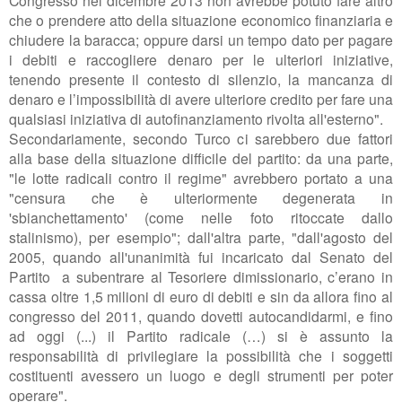
Congresso nel dicembre 2013 non avrebbe potuto fare altro
che o prendere atto della situazione economico finanziaria e
chiudere la baracca; oppure darsi un tempo dato per pagare
i debiti e raccogliere denaro per le ulteriori iniziative,
tenendo presente il contesto di silenzio, la mancanza di
denaro e l’impossibilità di avere ulteriore credito per fare una
qualsiasi iniziativa di autofinanziamento rivolta all'esterno"
.
Secondariamente, secondo Turco ci sarebbero due fattori
alla base della situazione difficile del partito: da una parte,
"
le lotte radicali contro il regime" avrebbero portato a una
"censura che è ulteriormente degenerata in
'sbianchettamento' (come nelle foto ritoccate dallo
stalinismo), per esempio"; dall'altra parte, "
dall'agosto del
2005, quando all'unanimità fui incaricato dal Senato del
Partito a subentrare al Tesoriere dimissionario, c’erano in
cassa oltre 1,5 milioni di euro di debiti e sin da allora fino al
congresso del 2011, quando dovetti autocandidarmi, e fino
ad oggi (...) il Partito radicale (…) si è assunto la
responsabilità di privilegiare la possibilità che i soggetti
costituenti avessero un luogo e degli strumenti per poter
operare".