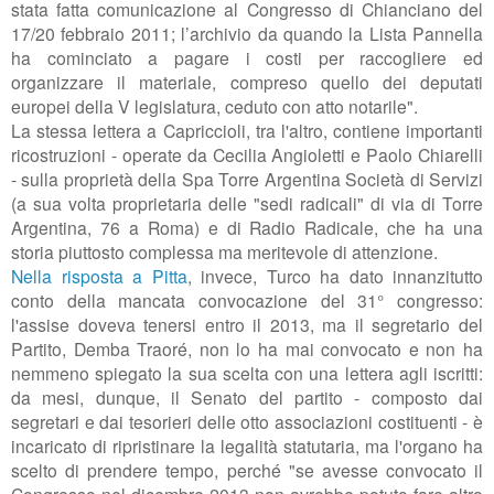
stata fatta comunicazione al Congresso di Chianciano del
17/20 febbraio 2011; l’archivio da quando la Lista Pannella
ha cominciato a pagare i costi per raccogliere ed
organizzare il materiale, compreso quello dei deputati
europei della V legislatura, ceduto con atto notarile".
La stessa lettera a Capriccioli, tra l'altro, contiene importanti
ricostruzioni - operate da Cecilia Angioletti e Paolo Chiarelli
- sulla proprietà della Spa Torre Argentina Società di Servizi
(a sua volta proprietaria delle "sedi radicali" di via di Torre
Argentina, 76 a Roma) e di Radio Radicale, che ha una
storia piuttosto complessa ma meritevole di attenzione.
Nella risposta a Pitta
, invece, Turco ha dato innanzitutto
conto della mancata convocazione del 31° congresso:
l'assise doveva tenersi entro il 2013, ma il segretario del
Partito, Demba Traoré, non lo ha mai convocato e non ha
nemmeno spiegato la sua scelta con una lettera agli iscritti
:
da mesi, dunque, il Senato del partito - composto dai
segretari e dai tesorieri delle otto associazioni costituenti - è
incaricato di ripristinare la legalità statutaria, ma l'organo ha
scelto di prendere tempo, perché "se avesse
convocato il