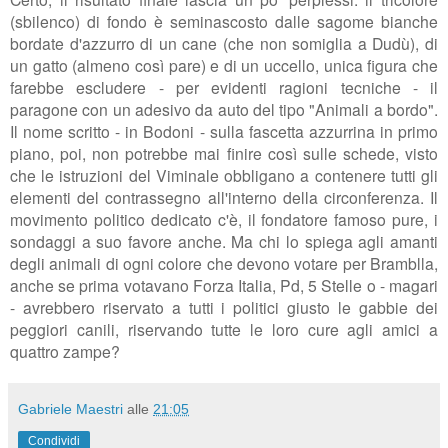
(sbilenco) di fondo è seminascosto dalle sagome bianche
bordate d'azzurro di un cane (che non somiglia a Dudù), di
un gatto (almeno così pare) e di un uccello, unica figura che
farebbe escludere - per evidenti ragioni tecniche - il
paragone con un adesivo da auto del tipo "Animali a bordo".
Il nome scritto - in Bodoni - sulla fascetta azzurrina in primo
piano, poi, non potrebbe mai finire così sulle schede, visto
che le istruzioni del Viminale obbligano a contenere tutti gli
elementi del contrassegno all'interno della circonferenza. Il
movimento politico dedicato c'è, il fondatore famoso pure, i
sondaggi a suo favore anche. Ma chi lo spiega agli amanti
degli animali di ogni colore che devono votare per Bramblla,
anche se prima votavano Forza Italia, Pd, 5 Stelle o - magari
- avrebbero riservato a tutti i politici giusto le gabbie dei
peggiori canili, riservando tutte le loro cure agli amici a
quattro zampe?
Gabriele Maestri
alle
21:05
Condividi