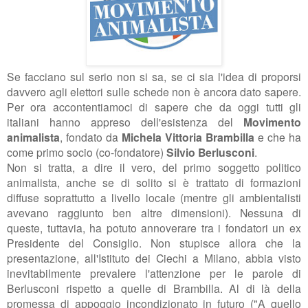
Se facciano sul serio non si sa, se ci sia l'idea di proporsi
davvero agli elettori sulle schede non è ancora dato sapere.
Per ora accontentiamoci di sapere che da oggi tutti gli
italiani hanno appreso dell'esistenza del
Movimento
animalista
, fondato da
Michela Vittoria Brambilla
e che ha
come primo socio (co-fondatore)
Silvio Berlusconi
.
Non si tratta, a dire il vero, del primo soggetto politico
animalista, anche se di solito si è trattato di formazioni
diffuse soprattutto a livello locale (mentre gli ambientalisti
avevano raggiunto ben altre dimensioni). Nessuna di
queste, tuttavia, ha potuto annoverare tra i fondatori un ex
Presidente del Consiglio. Non stupisce allora che la
presentazione, all'Istituto dei Ciechi a Milano, abbia visto
inevitabilmente prevalere l'attenzione per le parole di
Berlusconi rispetto a quelle di Brambilla. Al di là della
promessa di appoggio incondizionato in futuro ("
A quello