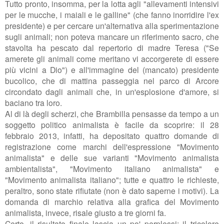
Tutto pronto, insomma, per la lotta agli "
allevamenti intensivi
per le mucche, i maiali e le galline" (che fanno inorridire l'ex
presidente) e per cercare un'alternativa alla sperimentazione
sugli animali; non poteva mancare un riferimento sacro, che
stavolta ha pescato dal repertorio di madre Teresa ("Se
amerete gli animali come meritano vi accorgerete di essere
più vicini a Dio") e all'immagine del (mancato) presidente
bucolico, che di mattina passeggia nel parco di Arcore
circondato dagli animali che, in un'esplosione d'amore, si
baciano tra loro.
Al di là degli scherzi, che Brambilla pensasse da tempo a un
soggetto politico animalista è facile da scoprire: il 28
febbraio 2013, infatti, ha depositato quattro domande di
registrazione come marchi dell'espressione "Movimento
animalista" e delle sue varianti "Movimento animalista
ambientalista", "Movimento italiano animalista" e
"Movimento animalista italiano"; tutte e quattro le richieste,
peraltro, sono state rifiutate (non è dato saperne i motivi). La
domanda di marchio relativa alla grafica del Movimento
animalista, invece, risale giusto a tre giorni fa.
Certo, il risultato finale lascia un po' perplessi: il tricolore