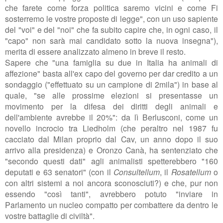
che farete come forza politica saremo vicini e come Fi
sosterremo le vostre proposte di legge", con un uso sapiente
del "voi" e del "noi" che fa subito capire che, in ogni caso, il
"capo" non sarà mai candidato sotto la nuova insegna"),
merita di essere analizzato almeno in breve il resto.
Sapere che "una famiglia su due in Italia ha animali di
affezione" basta all'ex capo del governo per dar credito a un
sondaggio ("
effettuato su un campione di 2mila") in base al
quale, "se alle prossime elezioni si presentasse un
movimento per la difesa dei diritti degli animali e
dell'ambiente avrebbe il 20%": da lì Berlusconi, come un
novello incrocio tra Liedholm (che peraltro nel 1987 fu
cacciato dal Milan proprio dal Cav, un anno dopo il suo
arrivo alla presidenza) e Oronzo Canà, ha sentenziato che
"secondo questi dati" agli animalisti spetterebbero "160
deputati e 63 senatori" (con il
Consultellum
, il
Rosatellum
o
con altri sistemi a noi ancora sconosciuti?) e che, pur non
essendo "così tanti", avrebbero potuto "inviare in
Parlamento un nucleo compatto per combattere da dentro le
vostre battaglie di civiltà".