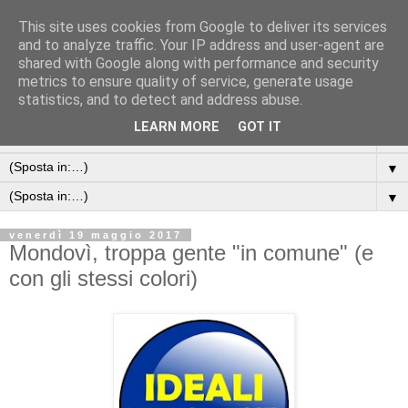
This site uses cookies from Google to deliver its services
and to analyze traffic. Your IP address and user-agent are
shared with Google along with performance and security
metrics to ensure quality of service, generate usage
statistics, and to detect and address abuse.
LEARN MORE
GOT IT
▼
▼
▼
venerdì 19 maggio 2017
Mondovì, troppa gente "in comune" (e
con gli stessi colori)