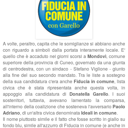
A volte, peraltro, capita che le somiglianze si abbiano anche
con riguardo a simboli dalla portata interamente locale. E'
quello che è accaduto nei giorni scorsi a
Mondovì
, comune
superiore della provincia di Cuneo, governato da una giunta
di centrodestra, con un sindaco - Stefano Viglione - giunto
alla fine del suo secondo mandato. Tra le liste a sostegno
della sua candidatura c'era anche
Fiducia in comune
, lista
civica che è stata ripresentata anche questa volta, in
appoggio alla candidatura di
Donatella Garello
. I suoi
sostenitori, tuttavia, avevano lamentato la comparsa,
all'interno della coalizione che sosteneva l'avversario
Paolo
Adriano
, di un'altra civica denominata
Ideali in comune
.
Il nome piuttosto simile e il fatto che fosse scritto in giallo su
fondo blu, simile all'azzurro di Fiducia in comune (e anche in