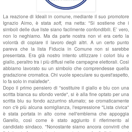
La reazione di Ideali in comune, mediante il suo promotore
Ignazio Aimo,
è stata
soft,
ma
netta
: "Si sostiene che i
simboli delle due liste siano facilmente confondibili. E’ vero,
non lo neghiamo. Ma da parte nostra non vi era certo la
volontà di copiare il lavoro degli altri. A un certo punto
pareva che la lista Fiducia in Comune non si sarebbe
presentata. Era già nostro intento utilizzare i colori blu e
giallo, peraltro tra i più diffusi nelle campagne elettorali. Così
abbiamo lavorato su un simbolo che comprendesse quella
gradazione cromatica. Chi vuole speculare su quest'aspetto,
lo fa solo in malafede".
Dopo il primo pensiero di "sostituire il giallo e blu con una
scritta bianca su sfondo verde", si è alla fine optato per una
scritta blu su fondo azzurrino sfumato; se cromaticamente
non c'è più alcuna somiglianza, l'espressione "Lista civica"
è stata portata in alto come nell'emblema che appoggia
Garello, così come è stato aggiunto il riferimento al
candidato sindaco. "Nonostante siamo ancora convinti che