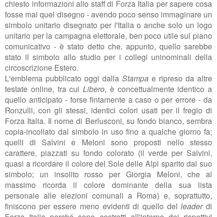
chiesto informazioni allo staff di Forza Italia per sapere cosa
fosse mai quel disegno - avendo poco senso immaginare un
simbolo unitario disegnato per l'Italia o anche solo un logo
unitario per la campagna elettorale, ben poco utile sul piano
comunicativo - è stato detto che, appunto, quello sarebbe
stato il simbolo allo studio per i collegi uninominali della
circoscrizione Estero.
L'emblema pubblicato oggi dalla
Stampa
e ripreso da altre
testate online, tra cui
Libero
, è concettualmente identico a
quello anticipato - forse fintamente a caso o per errore - da
Ronzulli, con gli stessi, identici colori usati per il fregio di
Forza Italia. Il nome di Berlusconi, su fondo bianco, sembra
copia-incollato dal simbolo in uso fino a qualche giorno fa;
quelli di Salvini e Meloni sono proposti nello stesso
carattere, piazzati su fondo colorato (il verde per Salvini,
quasi a ricordare il colore del Sole delle Alpi sparito dal suo
simbolo; un insolito rosso per Giorgia Meloni, che al
massimo ricorda il colore dominante della sua lista
personale alle elezioni comunali a Roma) e, soprattutto,
finiscono per essere meno evidenti di quello del
leader
di
Forza Italia perché sono costretti all'interno dei rispettivi