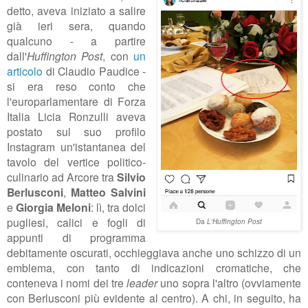
detto, aveva iniziato a salire
già ieri sera, quando
qualcuno - a partire
dall'
Huffington Post
, con
un
articolo
di Claudio Paudice
-
si era reso conto che
l'europarlamentare di Forza
Italia Licia Ronzulli aveva
postato sul suo profilo
Instagram un'istantanea del
tavolo del vertice politico-
culinario ad Arcore tra
Silvio
Berlusconi
,
Matteo Salvini
e
Giorgia Meloni
: lì, tra dolci
pugliesi, calici e fogli di
Da
L'Huffington Post
appunti di programma
debitamente oscurati, occhieggiava anche uno schizzo di un
emblema, con tanto di indicazioni cromatiche, che
conteneva i nomi dei tre
leader
uno sopra l'altro (ovviamente
con Berlusconi più evidente al centro). A chi, in seguito, ha