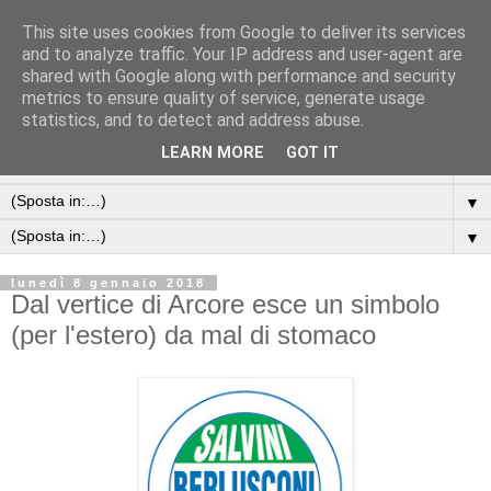
This site uses cookies from Google to deliver its services
and to analyze traffic. Your IP address and user-agent are
shared with Google along with performance and security
metrics to ensure quality of service, generate usage
statistics, and to detect and address abuse.
LEARN MORE
GOT IT
▼
▼
▼
lunedì 8 gennaio 2018
Dal vertice di Arcore esce un simbolo
(per l'estero) da mal di stomaco