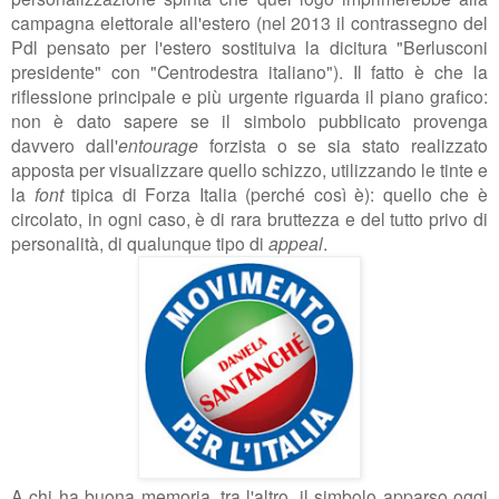
campagna elettorale all'estero (nel 2013 il contrassegno del
Pdl pensato per l'estero sostituiva la dicitura "Berlusconi
presidente" con "Centrodestra italiano"). Il fatto è che la
riflessione principale e più urgente riguarda il piano grafico:
non è dato sapere se il simbolo pubblicato provenga
davvero dall'
entourage
forzista o se sia stato realizzato
apposta per visualizzare quello schizzo, utilizzando le tinte e
la
font
tipica di Forza Italia (perché così è): quello che è
circolato, in ogni caso, è di rara bruttezza e del tutto privo di
personalità, di qualunque tipo di
appeal
.
A chi ha buona memoria, tra l'altro, il simbolo apparso oggi