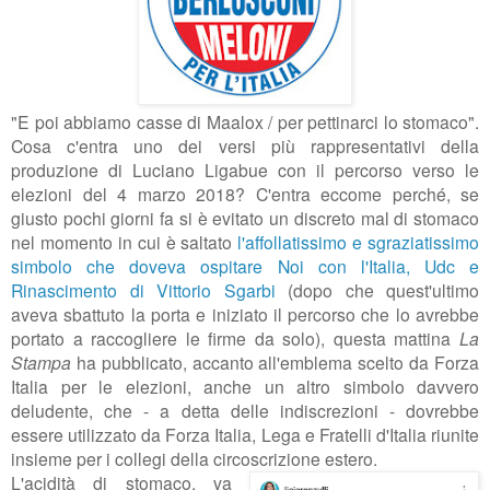
"E poi abbiamo casse di Maalox / per pettinarci lo stomaco".
Cosa c'entra uno dei versi più rappresentativi della
produzione di Luciano Ligabue con il percorso verso le
elezioni del 4 marzo 2018? C'entra eccome perché, se
giusto pochi giorni fa si è evitato un discreto mal di stomaco
nel momento in cui è saltato
l'affollatissimo e sgraziatissimo
simbolo che doveva ospitare Noi con l'Italia, Udc e
Rinascimento di Vittorio Sgarbi
(dopo che quest'ultimo
aveva sbattuto la porta e iniziato il percorso che lo avrebbe
portato a raccogliere le firme da solo), questa mattina
La
Stampa
ha pubblicato, accanto all'emblema scelto da Forza
Italia per le elezioni, anche un altro simbolo davvero
deludente, che - a detta delle indiscrezioni - dovrebbe
essere utilizzato da Forza Italia, Lega e Fratelli d'Italia riunite
insieme per i collegi della circoscrizione estero.
L'acidità di stomaco, va