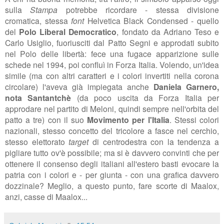
sulla
Stampa
potrebbe ricordare - stessa divisione
cromatica, stessa
font
Helvetica Black Condensed - quello
del
Polo Liberal Democratico
, fondato da Adriano Teso e
Carlo Usiglio, fuoriusciti dal Patto Segni e approdati subito
nel Polo delle libertà: fece una fugace apparizione sulle
schede nel 1994, poi confluì in Forza Italia. Volendo, un'idea
simile (ma con altri caratteri e i colori invertiti nella corona
circolare) l'aveva già impiegata anche
Daniela Garnero,
nota Santantchè
(da poco uscita da Forza Italia per
approdare nel partito di Meloni, quindi sempre nell'orbita del
patto a tre) con il suo
Movimento per l'Italia
. Stessi colori
nazionali, stesso concetto del tricolore a fasce nel cerchio,
stesso elettorato
target
di centrodestra con la tendenza a
pigliare tutto ov'è possibile; ma si è davvero convinti che per
ottenere il consenso degli italiani all'estero basti evocare la
patria con i colori e - per giunta - con una grafica davvero
dozzinale? Meglio, a questo punto, fare scorte di Maalox,
anzi, casse di Maalox...