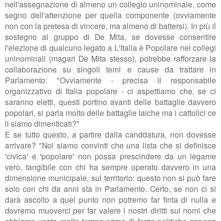
nell'assegnazione di almeno un collegio uninominale, come
segno dell'attenzione per quella componente (ovviamente
non con la pretesa di vincere, ma almeno di battersi). In più il
sostegno al gruppo di De Mita, se dovesse consentire
l'elezione di qualcuno legato a L'Italia è Popolare nei collegi
uninominali (magari De Mita stesso), potrebbe rafforzare la
collaborazione su singoli temi e cause da trattare in
Parlamento: "
Ovviamente - precisa il responsabile
organizzativo di Italia popolare - ci aspettiamo che, se ci
saranno eletti, questi portino avanti delle battaglie davvero
popolari, si parla molto delle battaglie laiche ma i cattolici ce
li siamo dimenticati?"
E se tutto questo, a partire dalla canddatura, non dovesse
arrivare? "Noi siamo convinti che una lista che si definisce
'civica' e 'popolare' non possa prescindere da un legame
vero, tangibile con chi ha sempre operato davvero in una
dimensione municipale, sul territorio: questo non si può fare
solo con chi da anni sta in Parlamento. Certo, se non ci si
darà ascolto a quel punto non potremo far finta di nulla e
dovremo muoverci per far valere i nostri diritti sui nomi che
abbiamo usato molto tempo prima di forze politiche appena