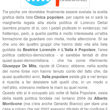
Tra poche ore dovrebbe finalmente essere svelata la scelta
grafica della lista
Civica popolare
, per capire se ci sarà la
margherita legata alla storia politica di Lorenzo Dellai
(sembra proprio di sì, con i petali piuttosto in evidenza); nel
frattempo, però, a quella partita è molto interessata un'altra
formazione da guardare con molta, molta attenzione. Si sa
che uno dei quattro gruppi che hanno dato vita alla lista
guidata da
Beatrice Lorenzin
è
L'Italia è Popolare
,
l'area
politica cattolico-democratica - si sarebbe tentati di dire
quasi-quasi-democristiana - che ha come riferimento
Giuseppe De Mita
, nipote di
Ciriaco: ebbene, nella scelta
del nome forse non hanno tenuto conto del fatto che, da
quasi quattordici anni,
Italia popolare
esiste già e nel tempo
è riuscita a far desistere tutti quelli che, in un modo o
nell'altro, volevano mettere le mani su quel nome.
Questo sito si è occupato più volte di Italia Popolare, ossia
della realtà politica fondata nel lontano 2004 da
Alberto
Monticone
(ma c'era anche Gerardo Bianco) per dare una
casa a coloro che nel 2002 avevano rifiutato di far confluire il