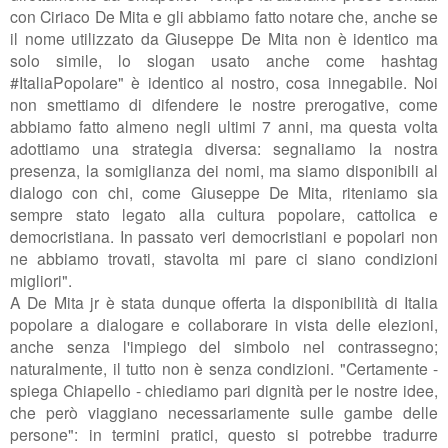
con Ciriaco De Mita e gli abbiamo fatto notare che, anche se
il nome utilizzato da Giuseppe De Mita non è identico ma
solo simile, lo slogan usato anche come hashtag
#ItaliaPopolare" è identico al nostro, cosa innegabile.
Noi
non smettiamo di difendere le nostre prerogative, come
abbiamo fatto almeno negli ultimi 7 anni, ma questa volta
adottiamo una strategia diversa: segnaliamo la nostra
presenza, la somiglianza dei nomi, ma
siamo disponibili al
dialogo con chi, come Giuseppe De Mita, riteniamo sia
sempre stato legato alla
cultura popolare, cattolica e
democristiana. In passato veri democristiani e popolari non
ne abbiamo trovati, stavolta mi pare ci siano condizioni
migliori"
.
A De Mita jr è stata dunque offerta la disponibilità di Italia
popolare a dialogare e collaborare in vista delle elezioni,
anche senza l'impiego del simbolo nel contrassegno;
naturalmente, il tutto non è senza condizioni. "Certamente -
spiega Chiapello - chiediamo pari dignità per le nostre idee,
che però
viaggiano necessariamente sulle gambe delle
persone": in termini pratici, questo si potrebbe tradurre