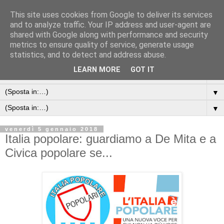
This site uses cookies from Google to deliver its services
and to analyze traffic. Your IP address and user-agent are
shared with Google along with performance and security
metrics to ensure quality of service, generate usage
statistics, and to detect and address abuse.
LEARN MORE
GOT IT
▼
▼
▼
venerdì 5 gennaio 2018
Italia popolare: guardiamo a De Mita e a
Civica popolare se...