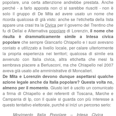
popolare, una certa attenzione andrebbe prestata. Anche
perché - a farlo apposta non ci si sarebbe riusciti - non è
solo il gruppo di De Mita ad avere usato un nome che
ricorda qualcosa di già visto: anche se l'etichetta della lista
appare una crasi tra la
Civica
per il governo del Trentino che
fu di Dellai e Alternativa
popolare
di Lorenzin,
il nome che
risulta è drammaticamente simile a Intesa civica
popolare
che sempre Giancarlo Chiapello e i suoi avevano
coniato e utilizzato a livello locale, per calare ulteriormente
la propria esperienza nei territori; qualcosa di simile era
avvenuto con
Italia civica, altra etichetta che mesi fa
sembrava piacere a Berlusconi, ma che
Chiapello nel 2007
aveva già usato alle amministrative di Moncalieri.
De Mita e Lorenzin devono dunque aspettarsi qualche
azione legale anche da Italia popolare? Questa volta no,
almeno per il momento
. Giusto ieri è uscito un comunicato
a firma di Chiapello e dei referenti di Toscana, Marche e
Campania di Ip, con il quale si guarda con più interesse a
questo tentativo elettorale, purché si inizi un percorso serio:
Movimento Italia Popolare – Intesa Civica