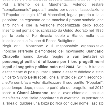
Ppi all'interno della Margherita, volendo restare
"semplicemente" popolari: anche per questo, l'associazione
"I Popolari collegio 12" di Moncalieri, legata proprio a Italia
popolare, ha registrato come marchio il proprio simbolo, che
altro non è che la versione modernizzata dello scudo
inserito nel gonfalone, schizzato da Guido Bodrato nel 1995
per la parte di Ppi rimasta fedele a Bianco nella lotta
intestina con la fazione di Rocco Buttiglione.
Negli anni, Monticone e il responsabile organizzativo
(nonché referente piemontese) del movimento
Giancarlo
Chiapello
hanno dovuto reagire a
vari tentativi di
personaggi politici di utilizzare per i loro progetti nomi
legati al soggetto politico nato nel 2004
. Non si è trattato
esattamente di pesi piuma: il primo a essere diffidato è stato
un certo
Silvio Berlusconi
, che
all'inizio del 2011 secondo i
media
sembrava voler ribattezzare il suo partito "Popolari";
poco tempo dopo, nessuno parlò più del progetto; nel 2012
toccò a
Gianni Alemanno
, reo di aver chiamato una sua
manifestazione "Italia popolare" e di aver fatto un pensierino
all'idea di guidare una forza politica con quel nome (lasciato