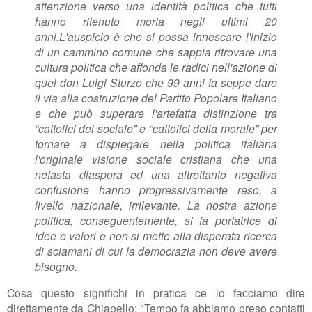
attenzione verso una identità politica che tutti
hanno
ritenuto morta negli ultimi 20
anni.
L'auspicio è che si possa innescare l'inizio
di un cammino comune che sappia ritrovare
una
cultura politica che affonda le radici nell'azione di
quel don Luigi Sturzo che 99 anni fa
seppe dare
il via alla costruzione del Partito Popolare Italiano
e che può superare
l'artefatta distinzione tra
“cattolici del sociale” e “cattolici della morale” per
tornare a
dispiegare nella politica italiana
l'originale visione sociale cristiana che una
nefasta
diaspora ed una altrettanto negativa
confusione hanno progressivamente reso, a
livello
nazionale, irrilevante. La nostra azione
politica, conseguentemente, si fa portatrice di
idee
e valori e non si mette alla disperata ricerca
di sciamani di cui la democrazia non deve
avere
bisogno.
Cosa questo significhi in pratica ce lo facciamo dire
direttamente da Chiapello: "Tempo fa abbiamo preso contatti