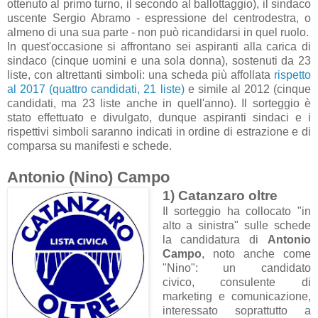
ottenuto al primo turno, il secondo al ballottaggio), il sindaco
uscente Sergio Abramo - espressione del centrodestra, o
almeno di una sua parte - non può ricandidarsi in quel ruolo.
In quest'occasione si affrontano sei aspiranti alla carica di
sindaco (cinque uomini e una sola donna), sostenuti da 23
liste, con altrettanti simboli: una scheda più affollata
rispetto
al 2017 (quattro candidati, 21 liste)
e simile al 2012 (cinque
candidati, ma 23 liste anche in quell'anno). Il sorteggio è
stato effettuato e divulgato, dunque aspiranti sindaci e i
rispettivi simboli saranno indicati in ordine di estrazione e di
comparsa su manifesti e schede.
Antonio (Nino) Campo
1) Catanzaro oltre
Il sorteggio ha collocato "in
alto a sinistra" sulle schede
la candidatura di
Antonio
Campo
, noto anche come
"Nino": un candidato
civico, consulente di
marketing e comunicazione,
interessato soprattutto a