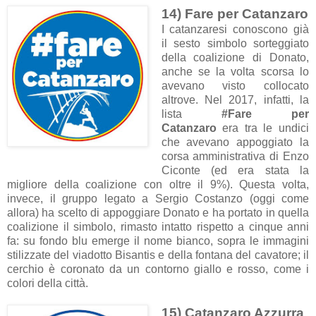
14) Fare per Catanzaro
I catanzaresi conoscono già
il sesto simbolo sorteggiato
della coalizione di Donato,
anche se la volta scorsa lo
avevano visto collocato
altrove. Nel 2017, infatti, la
lista
#Fare per
Catanzaro
era tra le undici
che avevano appoggiato la
corsa amministrativa di Enzo
Ciconte (ed era stata la
migliore della coalizione con oltre il 9%). Questa volta,
invece, il gruppo legato a Sergio Costanzo (oggi come
allora) ha scelto di appoggiare Donato e ha portato in quella
coalizione il simbolo, rimasto intatto rispetto a cinque anni
fa: su fondo blu emerge il nome bianco, sopra le immagini
stilizzate del viadotto Bisantis e della fontana del cavatore; il
cerchio è coronato da un contorno giallo e rosso, come i
colori della città.
15) Catanzaro Azzurra