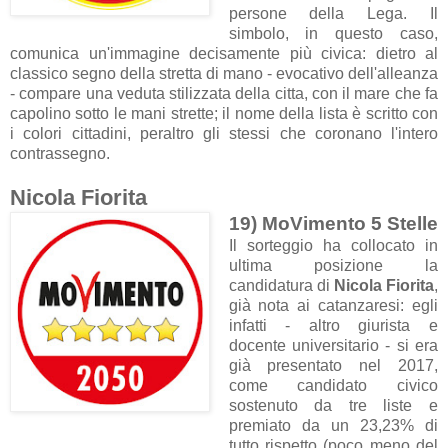
persone della Lega. Il
simbolo, in questo caso,
comunica un'immagine decisamente più civica: dietro al
classico segno della stretta di mano - evocativo dell'alleanza
- compare una veduta stilizzata della citta, con il mare che fa
capolino sotto le mani strette; il nome della lista è scritto con
i colori cittadini, peraltro gli stessi che coronano l'intero
contrassegno.
Nicola Fiorita
19) MoVimento 5 Stelle
Il sorteggio ha collocato in
ultima posizione la
candidatura di
Nicola Fiorita
,
già nota ai catanzaresi: egli
infatti - altro giurista e
docente universitario - si era
già presentato nel 2017,
come candidato civico
sostenuto da tre liste e
premiato da un 23,23% di
tutto rispetto (poco meno del