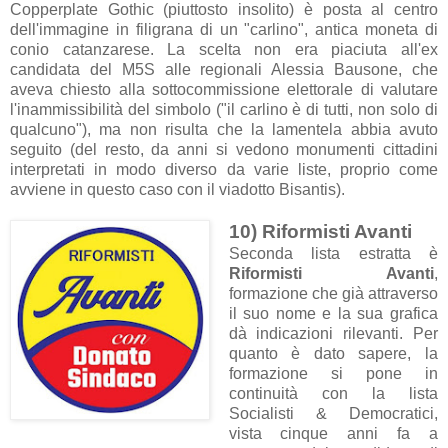
Copperplate Gothic (piuttosto insolito) è posta al centro
dell'immagine in filigrana di un "carlino", antica moneta di
conio catanzarese. La scelta non era piaciuta all'ex
candidata del M5S alle regionali Alessia Bausone, che
aveva chiesto alla sottocommissione elettorale di valutare
l'inammissibilità del simbolo ("il carlino è di tutti, non solo di
qualcuno"), ma non risulta che la lamentela abbia avuto
seguito (del resto, da anni si vedono monumenti cittadini
interpretati in modo diverso da varie liste, proprio come
avviene in questo caso con il viadotto Bisantis).
10) Riformisti Avanti
Seconda lista estratta è
Riformisti Avanti
,
formazione che già attraverso
il suo nome e la sua grafica
dà indicazioni rilevanti. Per
quanto è dato sapere, la
formazione si pone in
continuità con la lista
Socialisti & Democratici,
vista cinque anni fa a