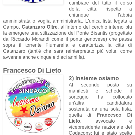
cambiare del tutto il corso
della città, rispetto a
chiunque l'abbia
amministrata o voglia amministrarla. L'unica lista legata a
Campo,
Catanzaro Oltre
,
all'interno del cerchio interno blu
fa emergere una stilizzazione del Ponte Bisantis (progettato
da Riccardo Morandi come il ponte genovese) che passa
sopra il torrente Fiumarella e caratterizza la città di
Catanzaro (tant'è che sarà reinterpretato più volte, come
avvenne anche cinque e dieci anni fa).
Francesco Di Lieto
2) Insieme osiamo
Al secondo posto su
manifesti e schede il
sorteggio ha collocato
un'altra candidatura
sostenuta da una sola lista,
quella di
Francesco Di
Lieto
, avvocato e
vicepresidente nazionale del
Codacons: lui è stato scelto