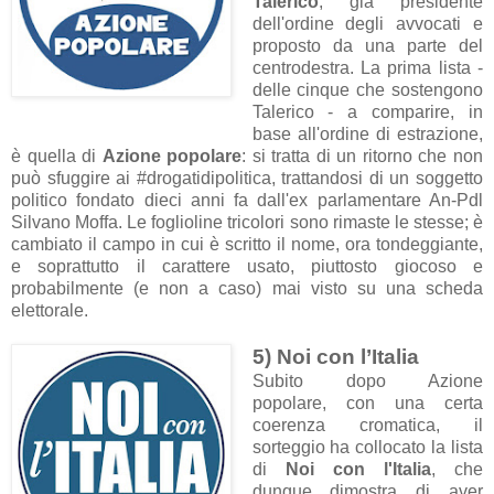
Talerico
, già presidente
dell'ordine degli avvocati e
proposto da una parte del
centrodestra. La prima lista -
delle cinque che sostengono
Talerico - a comparire, in
base all'ordine di estrazione,
è quella di
Azione popolare
: si tratta di un ritorno che non
può sfuggire ai #drogatidipolitica, trattandosi di un soggetto
politico fondato dieci anni fa dall'ex parlamentare An-Pdl
Silvano Moffa. Le foglioline tricolori sono rimaste le stesse; è
cambiato il campo in cui è scritto il nome, ora tondeggiante,
e soprattutto il carattere usato, piuttosto giocoso e
probabilmente (e non a caso) mai visto su una scheda
elettorale.
5) Noi con l’Italia
Subito dopo Azione
popolare, con una certa
coerenza cromatica, il
sorteggio ha collocato la lista
di
Noi con l'Italia
, che
dunque dimostra di aver