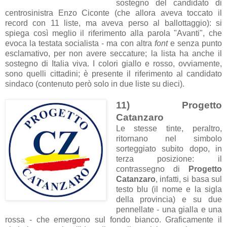
sostegno del candidato di
centrosinistra Enzo Ciconte (che allora aveva toccato il
record con 11 liste, ma aveva perso al ballottaggio): si
spiega così meglio il riferimento alla parola "Avanti", che
evoca la testata socialista - ma con altra
font
e senza punto
esclamativo, per non avere seccature; la lista ha anche il
sostegno di Italia viva. I colori giallo e rosso, ovviamente,
sono quelli cittadini; è presente il riferimento al candidato
sindaco (contenuto però solo in due liste su dieci).
11) Progetto
Catanzaro
Le stesse tinte, peraltro,
ritornano nel simbolo
sorteggiato subito dopo, in
terza posizione: il
contrassegno di
Progetto
Catanzaro
, infatti, si basa sul
testo blu (il nome e la sigla
della provincia) e su due
pennellate - una gialla e una
rossa - che emergono sul fondo bianco. Graficamente il