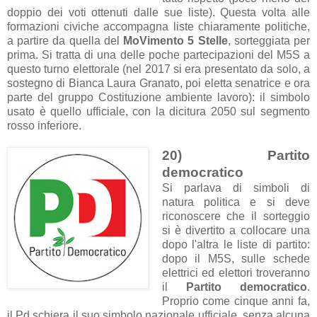
doppio dei voti ottenuti dalle sue liste). Questa volta alle
formazioni civiche accompagna liste chiaramente politiche,
a partire da quella del
MoVimento 5 Stelle
, sorteggiata per
prima. Si tratta di una delle poche partecipazioni del M5S a
questo turno elettorale (nel 2017 si era presentato da solo, a
sostegno di Bianca Laura Granato, poi eletta senatrice e ora
parte del gruppo Costituzione ambiente lavoro): il simbolo
usato è quello ufficiale, con la dicitura 2050 sul segmento
rosso inferiore.
20) Partito
democratico
Si parlava di simboli di
natura politica e si deve
riconoscere che il sorteggio
si è divertito a collocare una
dopo l'altra le liste di partito:
dopo il M5S, sulle schede
elettrici ed elettori troveranno
il
Partito democratico
.
Proprio come cinque anni fa,
il Pd schiera il suo simbolo nazionale ufficiale, senza alcuna