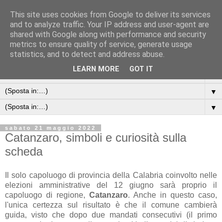
This site uses cookies from Google to deliver its services
and to analyze traffic. Your IP address and user-agent are
shared with Google along with performance and security
metrics to ensure quality of service, generate usage
statistics, and to detect and address abuse.
LEARN MORE
GOT IT
▼
▼
▼
sabato 21 maggio 2022
Catanzaro, simboli e curiosità sulla
scheda
Il solo capoluogo di provincia della Calabria coinvolto nelle
elezioni amministrative del 12 giugno sarà proprio il
capoluogo di regione,
Catanzaro
. Anche in questo caso,
l'unica certezza sul risultato è che il comune cambierà
guida, visto che dopo due mandati consecutivi (il primo