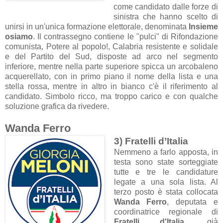
come candidato dalle forze di
sinistra che hanno scelto di
unirsi in un'unica formazione elettorale, denominata
Insieme
osiamo
. Il contrassegno contiene le "pulci" di Rifondazione
comunista, Potere al popolo!, Calabria resistente e solidale
e del Partito del Sud, disposte ad arco nel segmento
inferiore, mentre nella parte superiore spicca un arcobaleno
acquerellato, con in primo piano il nome della lista e una
stella rossa, mentre in altro in bianco c'è il riferimento al
candidato. Simbolo ricco, ma troppo carico e con qualche
soluzione grafica da rivedere.
Wanda Ferro
3) Fratelli d’Italia
Nemmeno a farlo apposta, in
testa sono state sorteggiate
tutte e tre le candidature
legate a una sola lista. Al
terzo posto è stata collocata
Wanda Ferro
, deputata e
coordinatrice regionale di
Fratelli d'Italia
, già