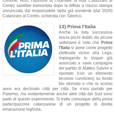
comune. Anzi, l'opzione di chiamare la lista Catanzaro al
Centro sarebbe tramontata dopo la diffida a mezzo stampa
annunciata dal responsabile della già esistente (dal 2020)
Catanzaro al Centro, schierata con Talerico.
13) Prima l'Italia
Anche la lista successiva
lascia pochi dubbi: da alcune
settimane è noto che
Prima
l'Italia
si pone come progetto
elettorale vicino alla Lega,
impiegando lo slogan già
associato a varie campagne
del partito di Matteo Salvini e
riportato (con un elemento
tricolore curvilineo) su fondo
blu sfumato e che lo scorso
anno era declinato città per città. Se n'era parlato per
Palermo, ma evidentemente anche altre città del Sud sono
parte di questo esperimento. Si tratta comunque della prima
partecipazione catanzarese di un progetto di diretta
emanazione leghista.