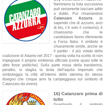
Nemmeno la lista successiva
può seriamente lasciare adito
a dubbi. Pur chiamandosi
Catanzaro Azzurra
(e
sapendo che di azzurro, anzi
di blu, c'è solo il contorno), è
chiarissimo che le
candidature fanno riferimento
a Forza Italia: il simbolo è
chiaramente simile, anche se
il partito - il più votato della
coalizione di Adamo nel 2017 - questa volta ha scelto di non
impegnare il proprio emblema ufficiale (come quasi tutte le
altre forze politiche). Sulla parte rossa della bandierina,
peraltro, si staglia la testa dell'aquila imperiale che
simboleggia la città all'interno dello stemma (lo stesso
disegno che cinque anni fa campeggiava sul simbolo di
Catanzaro da vivere).
16) Catanzaro prima di
tutto
Guardando il simbolo