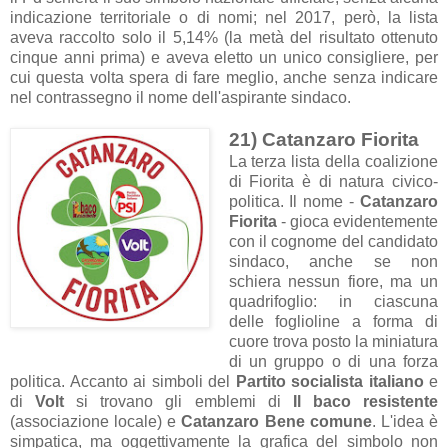
indicazione territoriale o di nomi; nel 2017, però, la lista
aveva raccolto solo il 5,14% (la metà del risultato ottenuto
cinque anni prima) e aveva eletto un unico consigliere, per
cui questa volta spera di fare meglio, anche senza indicare
nel contrassegno il nome dell'aspirante sindaco.
21) Catanzaro Fiorita
La terza lista della coalizione
di Fiorita è di natura civico-
politica. Il nome -
Catanzaro
Fiorita
- gioca evidentemente
con il cognome del candidato
sindaco, anche se non
schiera nessun fiore, ma un
quadrifoglio: in ciascuna
delle foglioline a forma di
cuore trova posto la miniatura
di un gruppo o di una forza
politica. Accanto ai simboli del
Partito socialista italiano
e
di
Volt
si trovano gli emblemi di
Il baco resistente
(associazione locale) e
Catanzaro Bene comune
. L'idea è
simpatica, ma oggettivamente la grafica del simbolo non