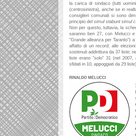
la carica di sindaco (tutti uomin
(centrosinistra), anche se in re
consiglieri comunali si sono di
principio del
simul stabunt simul 
Non per questo, tuttavia, la scheda 
saranno ben 27, con Melucci e i
"Grande alleanza per Taranto") a 
affatto di un record: alle elezioni
sostenuti addirittura da 37 liste; n
liste erano "solo" 31 (nel 2007
sfidati in 10, appoggiati da 29 liste
RINALDO MELUCCI