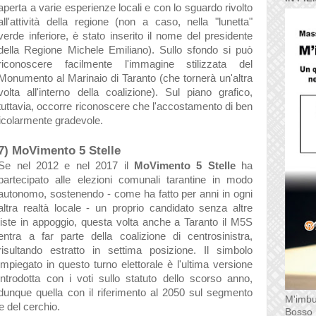
aperta a varie esperienze locali e con lo sguardo rivolto
all'attività della regione (non a caso, nella "lunetta"
verde inferiore, è stato inserito il nome del presidente
della Regione Michele Emiliano). Sullo sfondo si può
riconoscere facilmente l'immagine stilizzata del
Monumento al Marinaio di Taranto (che tornerà un'altra
volta all'interno della coalizione). Sul piano grafico,
tuttavia, occorre riconoscere che l'accostamento di ben
rticolarmente gradevole.
7) MoVimento 5 Stelle
Se nel 2012 e nel 2017 il
MoVimento 5 Stelle
ha
partecipato alle elezioni comunali tarantine in modo
autonomo, sostenendo - come ha fatto per anni in ogni
altra realtà locale - un proprio candidato senza altre
liste in appoggio, questa volta anche a Taranto il M5S
entra a far parte della coalizione di centrosinistra,
risultando estratto in settima posizione. Il simbolo
impiegato in questo turno elettorale è l'ultima versione
introdotta con i voti sullo statuto dello scorso anno,
dunque quella con il riferimento al 2050 sul segmento
M'imbu
re del cerchio.
Bosso