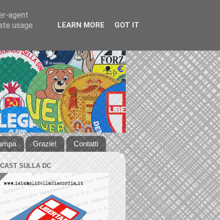
ser-agent
rate usage
LEARN MORE
GOT IT
tampa
Grazie!
Contatti
DCAST SULLA DC