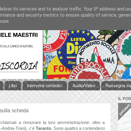
liver its services and to analyze traffic. Your IP address and u
rmance and security metrics to ensure quality of service, gene
buse.
Libri
Interventi simbolici
Audio/Video
Rassegna s
IL PO
 sulla scheda
chiamati a rinnovare la loro amministrazione: oltre a
a-Andria-Trani), c'è
Taranto
. Sono quattro a contendersi