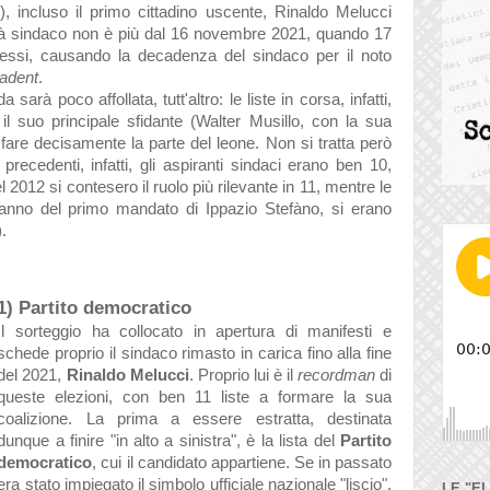
i), incluso il primo cittadino uscente, Rinaldo Melucci
altà sindaco non è più dal 16 novembre 2021, quando 17
messi, causando la decadenza del sindaco per il noto
cadent
.
sarà poco affollata, tutt'altro: le liste in corsa, infatti,
l suo principale sfidante (Walter Musillo, con la sua
fare decisamente la parte del leone. Non si tratta però
 precedenti, infatti, gli aspiranti sindaci erano ben 10,
el 2012 si contesero il ruolo più rilevante in 11, mentre le
, anno del primo mandato di Ippazio
Stefàno
, si erano
).
1) Partito democratico
Il sorteggio ha collocato in apertura di manifesti e
schede proprio il sindaco rimasto in carica fino alla fine
del 2021,
Rinaldo Melucci
. Proprio lui è il
recordman
di
queste elezioni, con ben 11 liste a formare la sua
coalizione. La prima a essere estratta, destinata
dunque a finire "in alto a sinistra", è la lista del
Partito
democratico
, cui il candidato appartiene. Se in passato
era stato impiegato il simbolo ufficiale nazionale "liscio",
LE "E