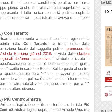
incluso il riferimento al candidato), peraltro, l'emblema
LA MO
po pieno, anche se relativamente equilibrato. Una
appresenta di fatto l'unica continuità partitica esplicita
 anni fa (anche se i socialisti allora avevano il simbolo
5) Con Taranto
Guarda chiaramente a una dimensione regionale la
quinta lista,
Con Taranto
: si tratta infatti della
proiezione locale del soggetto politico
promosso da
Michele Emiliano già nel 2019
, in vista delle
elezioni
regionali dell'anno successivo
. Il simbolo utilizzato in
quest'occasione elettorale è lo stesso: cerchio giallo,
"con" scritto in carattere Bodoni Bold e posto al centro,
lo spazio centrale della "o" tinto di azzurro; sotto al
nome della forza politica è stato inserito il riferimento al
comune chiamato al voto, anche se almeno per la "T"
 un carattere diverso.
6) Più CentroSinistra
Unisce un'ispirazione politica e territoriale la lista
Più
CentroSinistra
, legata soprattutto ad Articolo Uno, ma
IN PIE