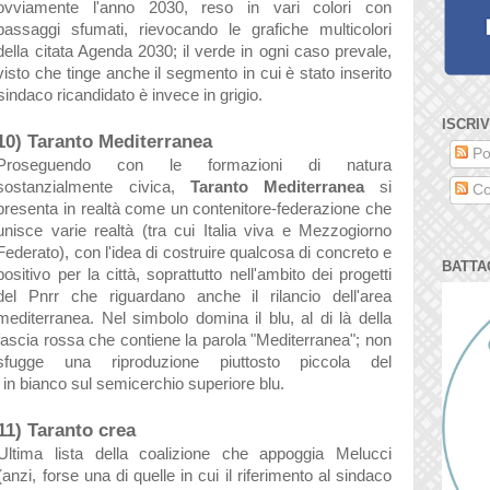
ovviamente l'anno 2030, reso in vari colori con
passaggi sfumati, rievocando le grafiche multicolori
della citata Agenda 2030; il verde in ogni caso prevale,
visto che tinge anche il segmento in cui è stato inserito
 sindaco ricandidato è invece in grigio.
ISCRIV
10) Taranto Mediterranea
Po
Proseguendo con le formazioni di natura
sostanzialmente civica,
Taranto Mediterranea
si
Co
presenta in realtà come un contenitore-federazione che
unisce varie realtà (tra cui Italia viva e Mezzogiorno
Federato), con l'idea di costruire qualcosa di concreto e
BATTA
positivo per la città, soprattutto nell'ambito dei progetti
del Pnrr che riguardano anche il rilancio dell'area
mediterranea. Nel simbolo domina il blu, al di là della
fascia rossa che contiene la parola "Mediterranea"; non
sfugge una riproduzione piuttosto piccola
del
in bianco sul semicerchio superiore blu.
11) Taranto crea
Ultima lista della coalizione che appoggia Melucci
(anzi, forse una di quelle in cui il riferimento al sindaco