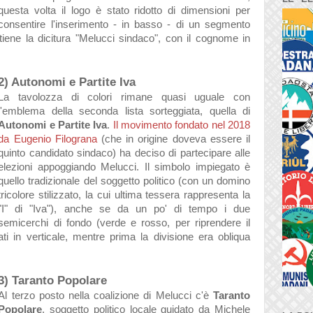
questa volta il logo è stato ridotto di dimensioni per
consentire l'inserimento - in basso - di un segmento
iene la dicitura "Melucci sindaco", con il cognome in
2) Autonomi e Partite Iva
La tavolozza di colori rimane quasi uguale con
l'emblema della seconda lista sorteggiata, quella di
Autonomi e Partite Iva
.
Il movimento fondato nel 2018
da Eugenio Filograna
(che in origine doveva essere il
quinto candidato sindaco) ha deciso di partecipare alle
elezioni appoggiando Melucci. Il simbolo impiegato è
quello tradizionale del soggetto politico (con un domino
tricolore stilizzato, la cui ultima tessera rappresenta la
"I" di "Iva"), anche se da un po' di tempo i due
semicerchi di fondo (verde e rosso, per riprendere il
ati in verticale, mentre prima la divisione era obliqua
3) Taranto Popolare
Al terzo posto nella coalizione di Melucci c'è
Taranto
Popolare
, soggetto politico locale guidato da
Michele