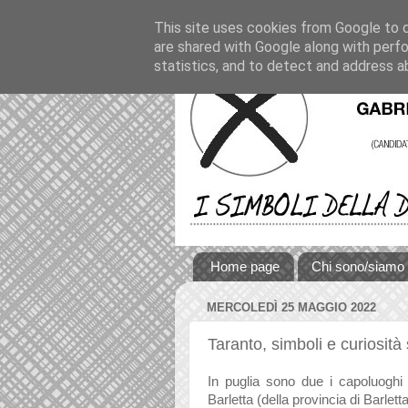
This site uses cookies from Google to de
are shared with Google along with perfo
statistics, and to detect and address a
Home page
Chi sono/siamo
MERCOLEDÌ 25 MAGGIO 2022
Taranto, simboli e curiosità
In puglia sono due i capoluoghi 
Barletta (della provincia di Barlett