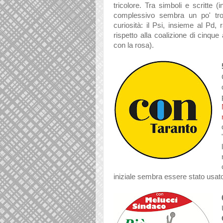
tricolore. Tra simboli e scritte (
complessivo sembra un po' trop
curiosità: il Psi, insieme al Pd, r
rispetto alla coalizione di cinque
con la rosa).
iniziale sembra essere stato usato