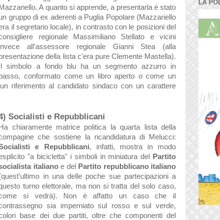
LA PO
Mazzariello
. A quanto si apprende, a presentarla è stato
un gruppo di ex aderenti a Puglia Popolare (Mazzariello
era il segretario locale), in contrasto con le posizioni del
consigliere regionale Massimiliano Stellato e vicini
invece all'assessore regionale Gianni Stea (alla
presentazione della lista c'era pure Clemente Mastella).
Il simbolo a fondo blu ha un segmento azzurro in
basso, conformato come un libro aperto o come un
 un riferimento al candidato sindaco con un carattere
4) Socialisti e Repubblicani
Ha chiaramente matrice politica la quarta lista della
compagine che sostiene la ricandidatura di Melucci:
Socialisti e Repubblicani
, infatti, mostra in modo
esplicito "a bicicletta" i simboli in miniatura del
Partito
socialista italiano
e del
Partito repubblicano italiano
(quest'ultimo in una delle poche sue partecipazioni a
questo turno elettorale, ma non si tratta del solo caso,
come si vedrà). Non è affatto un caso che il
contrassegno sia imperniato sul rosso e sul verde,
colori base dei due partiti, oltre che componenti del