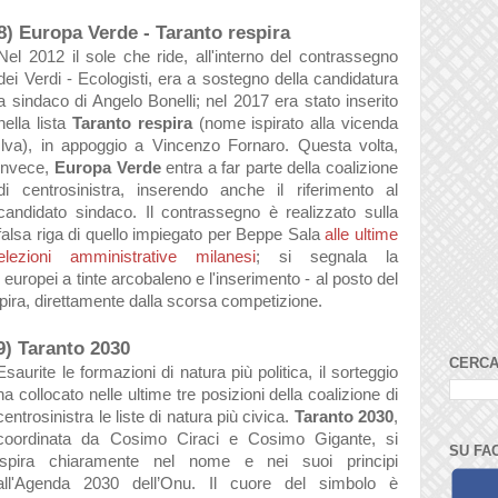
8) Europa Verde - Taranto respira
Nel 2012 il sole che ride, all'interno del contrassegno
dei Verdi - Ecologisti, era a sostegno della candidatura
a sindaco di Angelo Bonelli; nel 2017 era stato inserito
nella lista
Taranto respira
(nome ispirato alla vicenda
Ilva), in appoggio a Vincenzo Fornaro. Questa volta,
invece,
Europa Verde
entra a far parte della coalizione
di centrosinistra, inserendo anche il riferimento al
candidato sindaco. Il contrassegno è realizzato sulla
falsa riga di quello impiegato per Beppe Sala
alle ultime
elezioni amministrative milanesi
; si segnala la
 europei a tinte arcobaleno e l'inserimento - al posto del
espira, direttamente dalla scorsa competizione.
9) Taranto 2030
CERCA
Esaurite le formazioni di natura più politica, il sorteggio
ha collocato nelle ultime tre posizioni della coalizione di
centrosinistra le liste di natura più civica.
Taranto 2030
,
coordinata da
Cosimo Ciraci e Cosimo Gigante,
si
SU FA
ispira chiaramente nel nome e nei suoi principi
all'Agenda 2030 dell’Onu. Il cuore del simbolo è