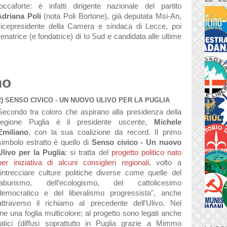
occaforte: è infatti dirigente nazionale del partito
Adriana Poli
(nota Poli Bortone), già deputata Msi-An,
vicepresidente della Camera e sindaca di Lecce, poi
enatrice (e fondatrice) di Io Sud e candidata alle ultime
no
2) SENSO CIVICO - UN NUOVO ULIVO PER LA PUGLIA
Secondo tra coloro che aspirano alla presidenza della
regione Puglia è il presidente uscente,
Michele
Emiliano
, con la sua coalizione da record. Il primo
simbolo estratto è quello di
Senso civico - Un nuovo
Ulivo per la Puglia
: si tratta del
progetto politico nato
per iniziativa di alcuni consiglieri regionali
, volto a
intrecciare culture politiche diverse come quelle del
laburismo, dell’ecologismo, del cattolicesimo
democratico e del liberalismo progressista", anche
attraverso il richiamo al precedente dell'Ulivo. Nel
 una foglia multicolore; al progetto sono legati anche
tici (diffusi soprattutto in Puglia grazie a Mimmo