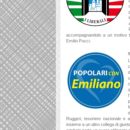
accompagnandolo a un motivo tric
Emilio Pucci.
c
d
l
p
d
Ruggeri, tesoriere nazionale e 
insieme a un altro collega di giunt