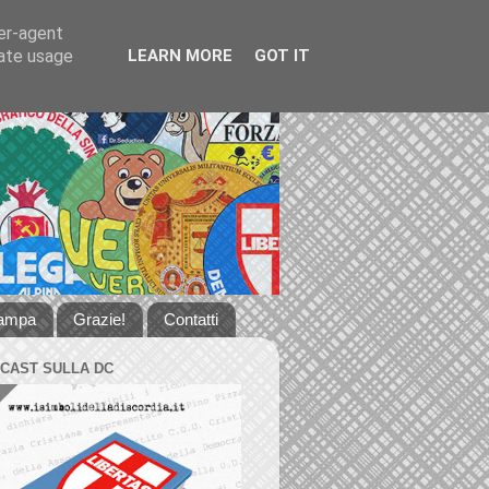
ser-agent
rate usage
LEARN MORE
GOT IT
tampa
Grazie!
Contatti
DCAST SULLA DC