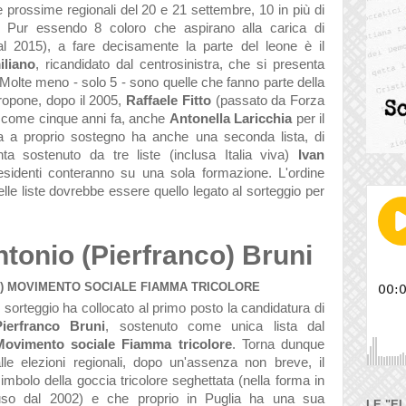
prossime regionali del 20 e 21 settembre, 10 in più di
a. Pur essendo 8 coloro che aspirano alla carica di
 al 2015), a fare decisamente la parte del leone è il
iliano
, ricandidato dal centrosinistra, che si presenta
. Molte meno - solo 5 - sono quelle che fanno parte della
propone, dopo il 2005,
Raffaele Fitto
(passato da Forza
ova, come cinque anni fa, anche
Antonella Laricchia
per il
a a proprio sostegno ha anche una seconda lista, di
ta sostenuto da tre liste (inclusa Italia viva)
Ivan
 presidenti conteranno su una sola formazione. L'ordine
lle liste dovrebbe essere quello legato al sorteggio per
tonio (Pierfranco) Bruni
1) MOVIMENTO SOCIALE FIAMMA TRICOLORE
l sorteggio ha collocato al primo posto la candidatura di
Pierfranco Bruni
, sostenuto come unica lista dal
Movimento sociale Fiamma tricolore
. Torna dunque
lle elezioni regionali, dopo un'assenza non breve, il
imbolo della goccia tricolore seghettata (nella forma in
uso dal 2002) e che proprio in Puglia ha una sua
LE "E