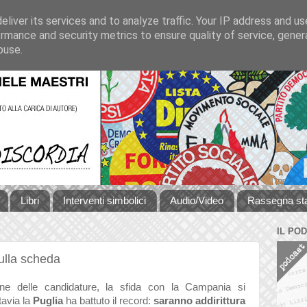
liver its services and to analyze traffic. Your IP address and u
rmance and security metrics to ensure quality of service, gene
buse.
Libri
Interventi simbolici
Audio/Video
Rassegna s
IL PO
sulla scheda
ione delle candidature, la sfida con la Campania si
tavia la
Puglia
ha battuto il record:
saranno addirittura