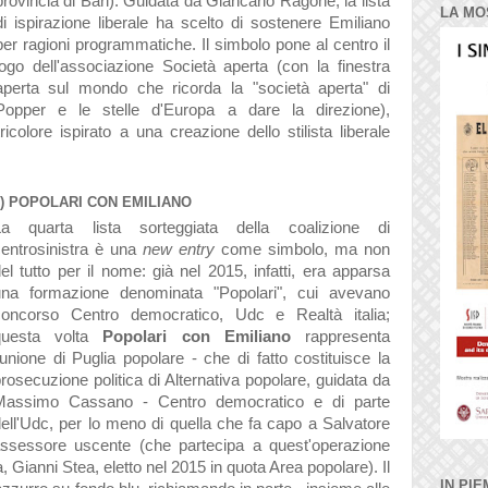
provincia di Bari). Guidata da Giancarlo Ragone, la lista
LA MO
di ispirazione liberale ha scelto di sostenere Emiliano
per ragioni programmatiche. Il simbolo pone al centro il
logo dell'associazione Società aperta (con la finestra
aperta sul mondo che ricorda la "società aperta" di
Popper e le stelle d'Europa a dare la direzione),
olore ispirato a una creazione dello stilista liberale
5) POPOLARI CON EMILIANO
La quarta lista sorteggiata della coalizione di
entrosinistra è una
new entry
come simbolo, ma non
el tutto per il nome: già nel 2015, infatti, era apparsa
una formazione denominata "Popolari", cui avevano
concorso Centro democratico, Udc e Realtà italia;
questa volta
Popolari con Emiliano
rappresenta
'unione di Puglia popolare - che di fatto costituisce la
rosecuzione politica di Alternativa popolare, guidata da
Massimo Cassano - Centro democratico e di parte
ell'Udc, per lo meno di quella che fa capo a Salvatore
assessore uscente (che partecipa a quest'operazione
a, Gianni Stea, eletto nel 2015 in quota Area popolare). Il
IN PIE