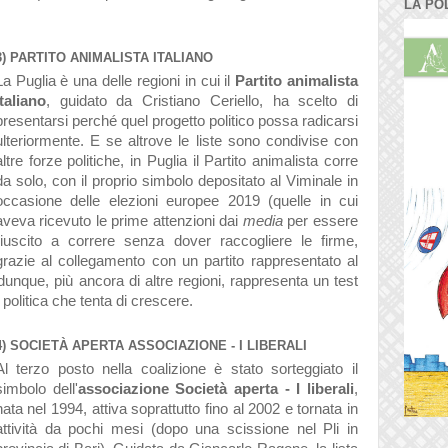
LA PO
3) PARTITO ANIMALISTA ITALIANO
La Puglia è una delle regioni in cui il
Partito animalista
italiano
, guidato da Cristiano Ceriello, ha scelto di
presentarsi perché quel progetto politico possa radicarsi
ulteriormente. E se altrove le liste sono condivise con
altre forze politiche, in Puglia il Partito animalista corre
da solo, con il proprio simbolo depositato al Viminale in
occasione delle elezioni europee 2019 (quelle in cui
aveva ricevuto le prime attenzioni dai
media
per essere
riuscito a correre senza dover raccogliere le firme,
grazie al collegamento con un partito rappresentato al
unque, più ancora di altre regioni, rappresenta un test
olitica che tenta di crescere.
4) SOCIETÀ APERTA ASSOCIAZIONE - I LIBERALI
Al terzo posto nella coalizione è stato sorteggiato il
simbolo dell'
associazione Società aperta - I liberali
,
nata nel 1994, attiva soprattutto fino al 2002 e tornata in
attività da pochi mesi (dopo una scissione nel Pli in