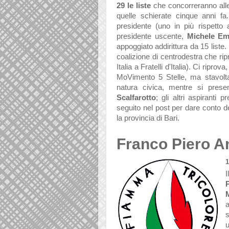
29
le liste
che concorreranno alle 
quelle schierate cinque anni f
presidente (uno in più rispetto
presidente uscente,
Michele Em
appoggiato addirittura da 15 liste
coalizione di centrodestra che ri
Italia a Fratelli d'Italia). Ci ripr
MoVimento 5 Stelle, ma stavolt
natura civica, mentre si presen
Scalfarotto
; gli altri aspiranti
seguito nel post per dare conto de
la provincia di Bari.
Franco Piero An
I
a
s