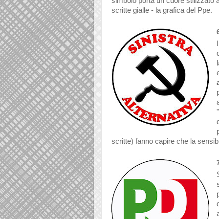
simbolo porta un cuore stilizzato 
scritte gialle - la grafica del Ppe.
scritte) fanno capire che la sensib