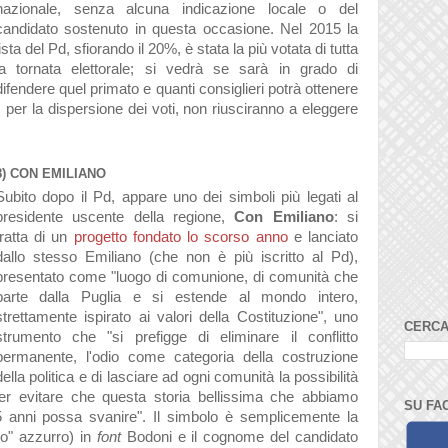
nazionale, senza alcuna indicazione locale o del
candidato sostenuto in questa occasione. Nel 2015 la
lista del Pd, sfiorando il 20%, è stata la più votata di tutta
la tornata elettorale; si vedrà se sarà in grado di
difendere quel primato e quanti consiglieri potrà ottenere
, per la dispersione dei voti, non riusciranno a eleggere
8) CON EMILIANO
Subito dopo il Pd, appare uno dei simboli più legati al
presidente uscente della regione,
Con Emiliano
: si
tratta di un
progetto fondato lo scorso anno
e lanciato
dallo stesso Emiliano (che non è più iscritto al Pd),
presentato come "luogo di comunione, di comunità che
parte dalla Puglia e si estende al mondo intero,
strettamente ispirato ai valori della Costituzione", uno
CERCA
strumento che "si prefigge di eliminare il conflitto
permanente, l'odio come categoria della costruzione
della politica e di lasciare ad ogni comunità la possibilità
 per evitare che questa storia bellissima che abbiamo
SU FA
 15 anni possa svanire". Il simbolo è semplicemente la
"o" azzurro) in
font
Bodoni e il cognome del candidato