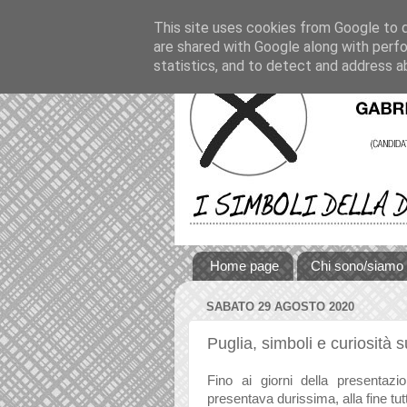
This site uses cookies from Google to de
are shared with Google along with perfo
statistics, and to detect and address a
Home page
Chi sono/siamo
SABATO 29 AGOSTO 2020
Puglia, simboli e curiosità 
Fino ai giorni della presentaz
presentava durissima, alla fine tut