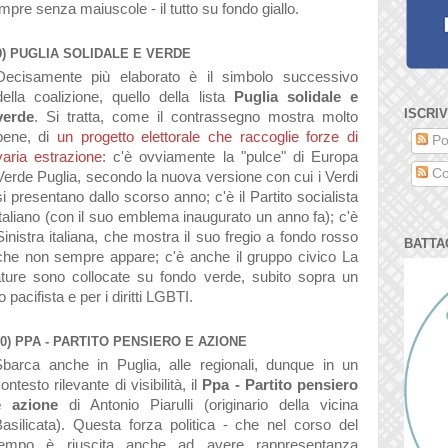
empre senza maiuscole - il tutto su fondo giallo.
9) PUGLIA SOLIDALE E VERDE
Decisamente più elaborato è il simbolo successivo
della coalizione, quello della lista
Puglia solidale e
ISCRIV
verde
. Si tratta, come il contrassegno mostra molto
bene, di
un progetto elettorale che raccoglie forze di
Po
varia estrazione
: c'è ovviamente la "pulce" di Europa
Co
Verde Puglia, secondo la nuova versione con cui i Verdi
si presentano dallo scorso anno; c'è il Partito socialista
italiano (con il suo emblema inaugurato un anno fa); c'è
Sinistra italiana, che mostra il suo fregio a fondo rosso
BATTA
che non sempre appare; c'è anche il gruppo civico La
iature sono collocate su fondo verde, subito sopra un
acifista e per i diritti LGBTI.
10) PPA - PARTITO PENSIERO E AZIONE
Sbarca anche in Puglia, alle regionali, dunque in un
ontesto rilevante di visibilità, il
Ppa - Partito pensiero
e azione
di Antonio Piarulli (originario della vicina
asilicata). Questa forza politica - che nel corso del
tempo è riuscita anche ad avere rappresentanza