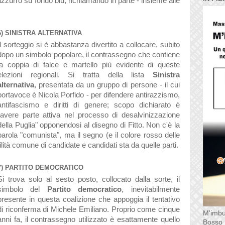
azzurro su fondo blu, richiamando in parte - insieme alle
6) SINISTRA ALTERNATIVA
Il sorteggio si è abbastanza divertito a collocare, subito
dopo un simbolo popolare, il contrassegno che contiene
la coppia di falce e martello più evidente di queste
elezioni regionali. Si tratta della lista
Sinistra
alternativa
, presentata da un gruppo di persone - il cui
portavoce è Nicola Porfido - per difendere antirazzismo,
antifascismo e diritti di genere; scopo dichiarato è
"avere
parte attiva nel processo di desalvinizzazione
della Puglia" opponendosi al disegno di Fitto. Non c'è la
parola "comunista", ma il segno (e il colore rosso delle
ilità comune di candidate e candidati sta da quelle parti.
7) PARTITO DEMOCRATICO
Si trova solo al sesto posto, collocato dalla sorte, il
simbolo del
Partito democratico
, inevitabilmente
presente in questa coalizione che appoggia il tentativo
di riconferma di Michele Emiliano. Proprio come cinque
M'imbu
anni fa, il contrassegno utilizzato è esattamente quello
Bosso