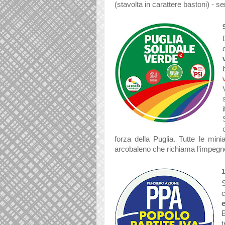
(stavolta in carattere bastoni) - s
forza della Puglia. Tutte le min
arcobaleno che richiama l'impegno p
c
B