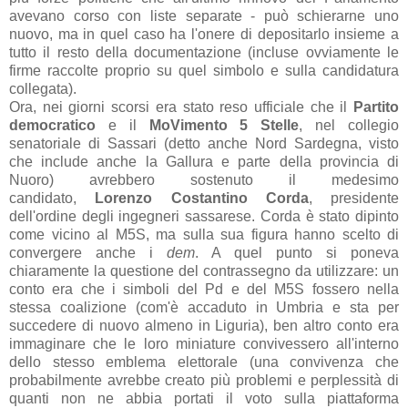
avevano corso con liste separate - può schierarne uno
nuovo, ma in quel caso ha l'onere di depositarlo insieme a
tutto il resto della documentazione (incluse ovviamente le
firme raccolte proprio su quel simbolo e sulla candidatura
collegata).
Ora, nei giorni scorsi era stato reso ufficiale che il
Partito
democratico
e il
MoVimento 5 Stelle
, nel collegio
senatoriale di Sassari (detto anche Nord Sardegna, visto
che include anche la Gallura e parte della provincia di
Nuoro) avrebbero sostenuto il medesimo
candidato,
Lorenzo Costantino Corda
, presidente
dell'ordine degli ingegneri sassarese. Corda è stato dipinto
come vicino al M5S, ma sulla sua figura hanno scelto di
convergere anche i
dem
. A quel punto si poneva
chiaramente la questione del contrassegno da utilizzare: un
conto era che i simboli del Pd e del M5S fossero nella
stessa coalizione (com'è accaduto in Umbria e sta per
succedere di nuovo almeno in Liguria), ben altro conto era
immaginare che le loro miniature convivessero all'interno
dello stesso emblema elettorale (una convivenza che
probabilmente avrebbe creato più problemi e perplessità di
quanti non ne abbia portati il voto sulla piattaforma