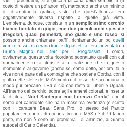
Visti i precedenti, si è giocata la carta della semplicità (a
costo di restare un po' anonimi), marcando anche un minimo
di discontinuità grafica, visto che quest'alleanza era
oggettivamente diversa rispetto a quelle già viste.
L'emblema, dunque, consiste in
un semplicissimo cerchio
bianco bordato di grigio, con due piccoli archi spessi e
irregolari, quasi pennellati, uno giallo e uno rosso
; si
possono anche chiamare "baffi", richiamando un po'
quelli
verdi e rossi - ma erano tracce di pastelli a cera - inventati da
Bruno Magno nel 1994 per i Progressisti
. I colori,
ovviamente, questa volta ricordano soprattutto quelli con cui
normalmente ci si riferisce alla coalizione che in questo
momento è al governo (anche se, come detto, per ora Italia
viva non è parte della compagine che sostiene Corda), con il
giallo delle stelle del MoVimento e il rosso che accomuna in
modo pur precario il Pd e ciò che resta di Liberi e Uguali.
All'interno del cerchio, sopra agli elementi colorati, è inserita
la dicitura "
Nord Sardegna con Lorenzo Corda
", con il
nome del candidato che ha la massima evidenza (è scritto
con il carattere Beau Sans Pro, lo stesso del Partito
popolare europeo - di cui peraltro né il M5S né il Pd fanno
parte, ma non è certo un problema - e, all'inizio, di Siamo
europei di Carlo Calenda).