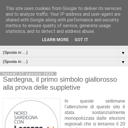
This site uses cookies from Google to deliver its services
and to analyze traffic. Your IP address and user-agent are
shared with Google along with performance and security
metrics to ensure quality of service, generate usage
statistics, and to detect and address abuse.
LEARN MORE
GOT IT
▼
▼
▼
lunedì 17 agosto 2020
Sardegna, il primo simbolo giallorosso
alla prova delle suppletive
In queste settimane
l'attenzione di questo sito è
stata sostanzialmente
monopolizzata dalle elezioni
regionali che si terranno il 20