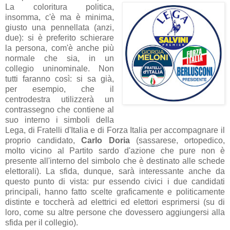
La coloritura politica,
insomma, c'è ma è minima,
giusto una pennellata (anzi,
due): si è preferito schierare
la persona, com'è anche più
normale che sia, in un
collegio uninominale. Non
tutti faranno così: si sa già,
per esempio, che il
centrodestra utilizzerà un
contrassegno che contiene al
suo interno i simboli della
Lega, di Fratelli d'Italia e di Forza Italia per accompagnare il
proprio candidato,
Carlo Doria
(sassarese, ortopedico,
molto vicino al Partito sardo d'azione che pure non è
presente all'interno del simbolo che è destinato alle schede
elettorali). La sfida, dunque, sarà interessante anche da
questo punto di vista: pur essendo civici i due candidati
principali, hanno fatto scelte graficamente e politicamente
distinte e toccherà ad elettrici ed elettori esprimersi (su di
loro, come su altre persone che dovessero aggiungersi alla
sfida per il collegio).