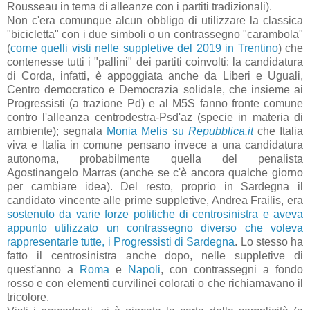
Rousseau in tema di alleanze con i partiti tradizionali).
Non c'era comunque alcun obbligo di utilizzare la classica
"bicicletta" con i due simboli o un contrassegno "carambola"
(
come quelli visti nelle suppletive del 2019 in Trentino
)
che
contenesse tutti i "pallini" dei partiti coinvolti: la candidatura
di Corda, infatti, è appoggiata anche da
Liberi e Uguali,
Centro democratico e Democrazia solidale, che insieme ai
Progressisti (a trazione Pd) e al M5S fanno fronte comune
contro l'alleanza centrodestra-Psd'az (specie in materia di
ambiente); segnala
Monia Melis su
Repubblica.it
che Italia
viva e Italia in comune pensano invece a una candidatura
autonoma, probabilmente quella del penalista
Agostinangelo Marras (anche se c'è ancora qualche giorno
per cambiare idea). Del resto, proprio in Sardegna il
candidato vincente alle prime suppletive, Andrea Frailis, era
sostenuto da varie forze politiche di centrosinistra e aveva
appunto utilizzato un contrassegno diverso che voleva
rappresentarle tutte, i Progressisti di Sardegna
. Lo stesso ha
fatto il centrosinistra anche dopo, nelle suppletive di
quest'anno a
Roma
e
Napoli
, con contrassegni a fondo
rosso e con elementi curvilinei colorati o che richiamavano il
tricolore.