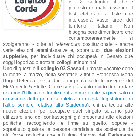
e il 21 settembre: il che è
piuttosto normale, essendo il
test elettorale a liste che
interesserà vaste aree del
territorio italiano. Non
bisogna però dimenticare che
contemporaneamente si
svolgeranno - oltre al
referendum
costituzionale - anche
varie elezioni amministrative e, soprattutto,
due elezioni
suppletive
, per individuare chi occuperà in Senato due
seggi legati ad altrettanti collegi uninominali
.
Uno di questi è il
collegio 03-Sassari
, rimasto vacante dopo
la morte, a marzo, della senatrice Vittoria Francesca Maria
Bogo Deledda, eletta due anni prima sotto le insegne del
MoVimento 5 Stelle. Come si è già avuto modo di ricordare
(
e come l'Ufficio elettorale centrale nazionale ha precisato in
occasione della prima suppletiva di questa legislatura, tra
l'altro sempre relativa alla Sardegna
), chi partecipa alle
nuove elezioni per occupare quel singolo scranno può
utilizzare uno dei contrassegni già presentati alle elezioni
politiche, raccogliendo le firme su quello, oppure -
soprattutto qualora la persona candidata sia sostenuta da
più forze politiche che all'ultimo rinnovo del Parlamento