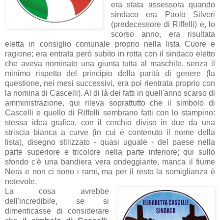
era stata assessora quando
sindaco era Paolo Silveri
(predecessore di Riffelli) e, lo
scorso anno, era risultata
eletta in consiglio comunale proprio nella lista Cuore e
ragione; era entrata però subito in rotta con il sindaco eletto
che aveva nominato una giunta tutta al maschile, senza il
minimo rispetto del principio della parità di genere (la
questione, nei mesi successivi, era poi rientrata proprio con
la nomina di Cascelli). Al di là dei fatti in quell'anno scarso di
amministrazione, qui rileva soprattutto che il simbolo di
Cascelli e quello di Riffelli sembrano fatti con lo stampino:
stessa idea grafica, con il cerchio diviso in due da una
striscia bianca a curve (in cui è contenuto il nome della
lista), disegno stilizzato - quasi uguale - del paese nella
parte superiore e tricolore nella parte inferiore; qui sullo
sfondo c'è una bandiera vera ondeggiante, manca il fiume
Nera e non ci sono i rami, ma per il resto la somiglianza è
notevole.
La cosa avrebbe
dell'incredibile, se si
dimenticasse di considerare