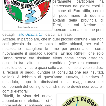
certamente particolare ha
interessato nei giorni corsi il
comune di
Ferentillo
, centro
di poco meno di duemila
abitanti della provincia di
Terni, in val Nerina: la
Il simbolo bocciato
ripercorre con attenzione per i
dettagli
il sito
Umbria On
, da cui la si trae.
Accade, in particolare, che in quel piccolo comune - ma non
così piccolo da stare sotto i mille abitanti, per cui è
necessario raccogliere le firme per presentarsi - corra
nuovamente il sindaco uscente,
Enrico Riffelli
, che solo
l'anno scorso era risultato eletto come primo cittadino,
essendo tra l'altro l'unico candidato (che era comunque
riuscito a convincere quasi sette aventi diritto al voto su dieci
a recarsi ai seggi, dunque la consultazione era risultata
valida). A febbraio di quest'anno, tuttavia, il sindaco è
decaduto, dopo le dimissioni della maggioranza dei
componenti del consiglio, quindi si sono dovuti riconvocare i
comizi elettorali.
Riffelli, in vista del nuovo
appuntamento elettorale, si è
ripresentato, scegliendo però