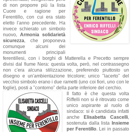
di non proporre più la lista
Cuore e ragione per
Ferentillo, con cui era stato
eletto l'anno precedente. Ha
invece schierato un simbolo
nuovo,
Armonia solidarietà
sicurezza
, che proponeva
comunque alcuni dei
monumenti principali
ferentillesi, con i borghi di Matterella e Precetto sempre
divisi dal fiume Nera: questa volta, però, nel contrassegno
non c'era alcuna stilizzazione, preferendo piuttosto un
disegno e un'ambientazione tricolore; unico "lacerto" del
vecchio simbolo erano i due rametti (uno coi fiori, uno con le
foglie), posti a "contorno" della parte inferiore del cerchio.
Il fatto è che questa volta
Riffelli non si è ritrovato come
unico aspirante al ruolo di
sindaco: si è candidata infatti
anche
Elisabetta Cascelli
,
sostenuta dalla lista
Insieme
per Ferentillo
. Lei in passato