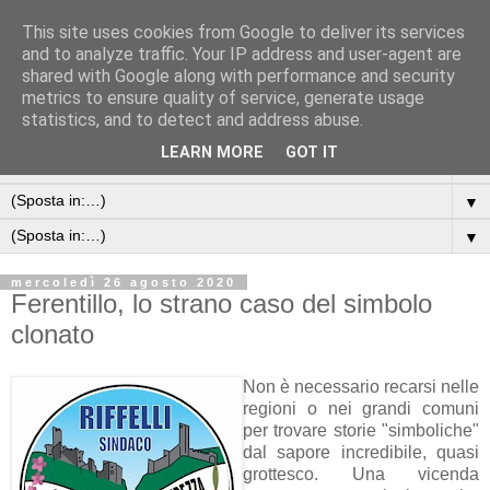
This site uses cookies from Google to deliver its services
and to analyze traffic. Your IP address and user-agent are
shared with Google along with performance and security
metrics to ensure quality of service, generate usage
statistics, and to detect and address abuse.
LEARN MORE
GOT IT
▼
▼
▼
mercoledì 26 agosto 2020
Ferentillo, lo strano caso del simbolo
clonato
Non è necessario recarsi nelle
regioni o nei grandi comuni
per trovare storie "simboliche"
dal sapore incredibile, quasi
grottesco. Una vicenda