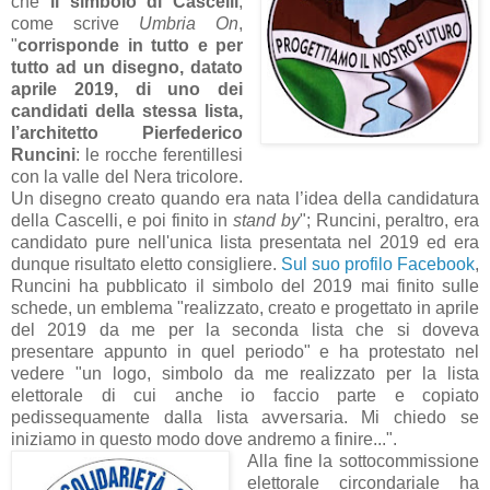
che
il simbolo di Cascelli
,
come scrive
Umbria On
,
"
corrisponde in tutto e per
tutto ad un disegno, datato
aprile 2019, di uno dei
candidati della stessa lista,
l’architetto Pierfederico
Runcini
: le rocche ferentillesi
con la valle del Nera tricolore.
Un disegno creato quando era nata l’idea della candidatura
della Cascelli, e poi finito in
stand by
"; Runcini, peraltro, era
candidato pure nell'unica lista presentata nel 2019 ed era
dunque risultato eletto consigliere.
Sul suo profilo Facebook
,
Runcini ha pubblicato il simbolo del 2019 mai finito sulle
schede, un emblema "realizzato, creato e progettato in aprile
del 2019 da me per la seconda lista che si doveva
presentare appunto in quel periodo" e ha protestato nel
vedere "un logo, simbolo da me realizzato per la lista
elettorale di cui anche io faccio parte e copiato
pedissequamente dalla lista avversaria. Mi chiedo se
iniziamo in questo modo dove andremo a finire...".
Alla fine la sottocommissione
elettorale circondariale ha