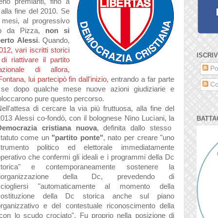
eno premi
anti, fino
a
a
all
a fine del 2010. Se
i mesi
,
a
l progre
ssivo
o d
a Pizz
a,
non si
erto
Alessi
. Qu
ando,
2012, v
ari iscritti storici
ISCRIV
 di ri
attiv
are il p
artito
Po
azion
ale di
allor
a,
Font
an
a, lui p
artecipò fin d
all'inizio
, entr
ando
a f
ar p
arte
Co
 se dopo qu
alche mese nuove
azioni giudizi
arie e
blocc
arono pure questo percorso.
ell'
attes
a di cerc
are l
a vi
a più fruttuos
a,
all
a fine del
2013
Alessi co-fondò, con il bolognese Nino Luci
ani, l
a
BATTA
Democr
azi
a cristi
an
a nuov
a
, definit
a d
allo stesso
t
atuto
come
un
"partito ponte"
, n
ato per
creare "uno
strumento politico ed elettorale immediatamente
perativo che confermi gli ideali e i programmi della Dc
storica" e contempor
ane
amente sostenere
la
riorganizzazione della Dc, prevedendo di
sciogliersi "automaticamente al momento della
costituzione della Dc storica anche sul piano
rganizzativo e del contestuale riconoscimento della
 con lo scudo crociato".
Fu proprio nell
a posizione di