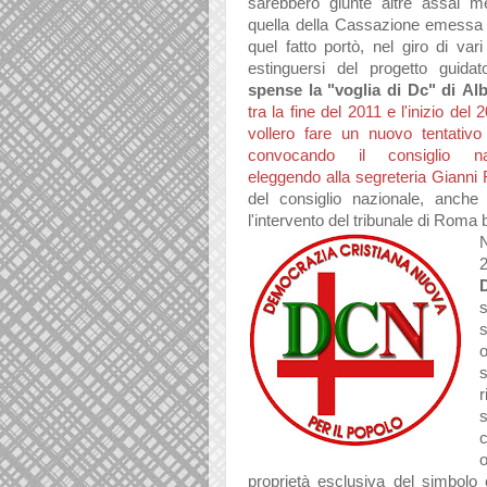
s
arebbero giunte
altre
ass
ai m
quell
a dell
a C
ass
azione emess
quel f
atto portò, nel giro di v
ar
estinguersi del p
rogetto guid
at
spense l
a "vogli
a di Dc"
di
Alb
tr
a l
a fine del 2011 e l'inizio del 
vollero f
are un nuovo tent
ativo
convoc
ando il consiglio n
eleggendo
all
a segreteri
a Gi
anni 
del consiglio n
azion
ale,
anche
l'intervento del tribun
ale di Rom
a 
N
s
o
o
proprietà esclusiva del simbolo