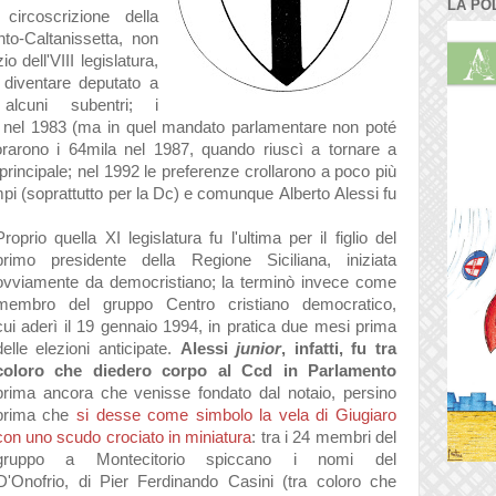
LA PO
circoscrizione dell
a
nto-C
alt
anissett
a, non
izio dell'VIII
legisl
atur
a,
divent
are deput
ato
a
o
alcuni subentri; i
 nel 1983 (m
a in quel m
and
ato p
arl
ament
are non poté
or
arono i 64mil
a nel 1987, qu
ando riuscì
a torn
are
a
princip
ale; nel 1992 le preferenze croll
arono
a poco più
empi (sopr
attutto per l
a Dc)
e comunque
Alberto
Alessi fu
Proprio quell
a
XI legisl
atur
a fu l'ultim
a per il figlio del
primo presidente dell
a Regione Sicili
an
a,
inizi
at
a
ovvi
amente
d
a democristi
ano; l
a terminò invece come
membro del gruppo Centro cristi
ano democr
atico,
cui
aderì il 19 genn
aio 1994, in pr
atic
a
due mesi prim
a
delle elezioni
anticip
ate
.
Alessi
junior
, inf
atti, fu tr
a
coloro che diedero corpo
al Ccd in P
arl
amento
prim
a
ancor
a che venisse fond
ato d
al not
aio, persino
prim
a che
si desse come simbolo l
a vel
a di Giugi
aro
con uno scudo croci
ato in mini
atur
a
:
tr
a i 24 membri del
gruppo
a Montecitorio spicc
ano
i nomi del
'Onofrio, di
Pier Ferdinando Casini (tr
a coloro che