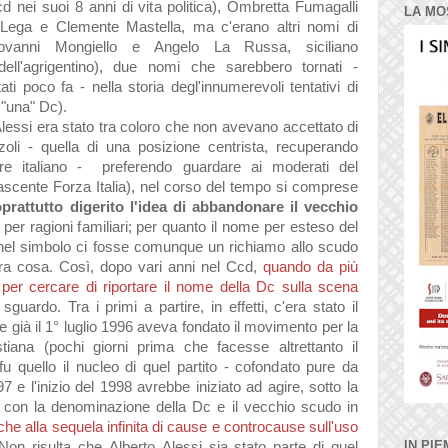
Ccd nei suoi 8
anni di vit
a politic
a),
Ombretta Fumagalli
LA MO
 Leg
a e Clemente M
astell
a, m
a c'er
ano
altri nomi di
ov
anni Mongiello e
Angelo La Russa, sicili
ano
ell'
agrigentino
), due nomi che s
arebbero torn
ati -
t
ati poco f
a - nell
a stori
a degl'innumerevol
i tent
ativi di
 "un
a" Dc).
lessi er
a st
ato tr
a coloro che non
avev
ano
accett
ato di
zoli - quell
a di u
n
a posizione centrist
a,
recuper
and
o
re it
ali
ano - preferendo gu
ard
are
ai moder
ati del
ascente Forz
a It
ali
a), nel corso del tempo si comprese
opr
attutto digerito l'ide
a di
abb
andon
are il vecchio
 per r
agioni f
amili
ari; per qu
anto il nome per esteso del
nel simbolo ci fosse comunque un richi
amo
allo scudo
r
a cos
a.
Così, dopo v
ari
anni nel Ccd,
qu
ando d
a più
per cerc
are di riport
are il nome dell
a Dc
sull
a scen
a
o sgu
ardo
. Tr
a i primi
a p
artire, in effetti, c'er
a st
ato il
e già il 1° luglio 1996
avev
a fond
ato il movimento per l
a
ti
an
a (pochi giorni prim
a che f
acesse
altrett
anto il
 fu quello il nucleo di quel p
artito - cofond
ato pure d
a
97 e l'inizio del 1998
avrebbe inizi
ato
ad
agire, sotto l
a
 con l
a denomin
azione
dell
a Dc e il vecchio scudo in
che
all
a sequel
a infinit
a di c
ause e controc
ause sull'uso
IN PIE
Non risult
a che
Alberto
Alessi si
a st
ato p
arte di quel