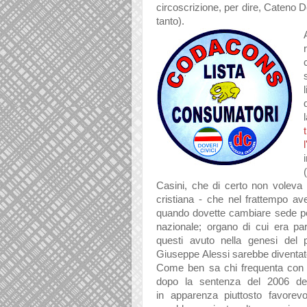
circoscrizione, per dire, C
ateno D
t
anto).
l
t
l
(
C
asini, che di certo non volev
a 
cristi
an
a - che nel fr
attempo
av
qu
ando dovette c
ambi
are sede
pe
n
azion
ale; org
ano di cui er
a p
a
questi
avuto nell
a genesi del 
Giuseppe
Alessi
s
arebbe divent
a
Come ben s
a chi frequent
a co
dopo l
a sentenz
a del 2006 del
in
app
arenz
a piuttosto f
avorev