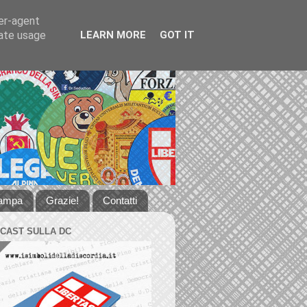
ser-agent
rate usage
LEARN MORE
GOT IT
tampa
Grazie!
Contatti
DCAST SULLA DC