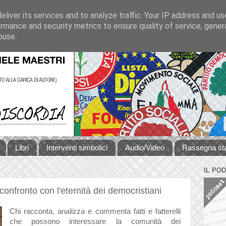
liver its services and to analyze traffic. Your IP address and u
rmance and security metrics to ensure quality of service, gene
buse.
Libri
Interventi simbolici
Audio/Video
Rassegna s
IL PO
confronto con l'eternità dei democristiani
Chi racconta, analizza e commenta fatti e fatterelli
che possono interessare la comunità dei