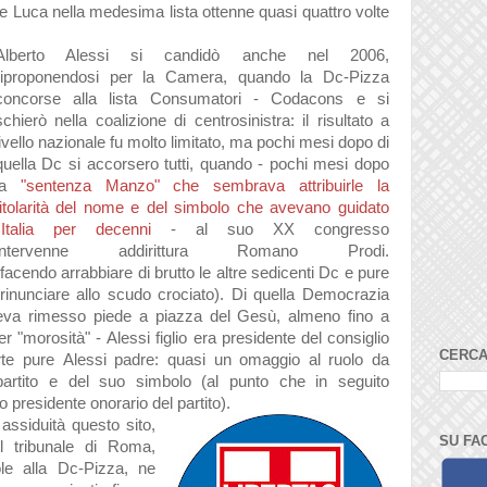
e Luc
a nell
a medesim
a list
a ottenne qu
asi qu
attro volte
Alberto
Alessi s
i c
andidò
anche nel 2006,
riproponendosi per l
a C
amer
a,
qu
ando l
a Dc-Pizz
a
concorse
all
a list
a Consum
atori - Cod
acons
e si
schierò nell
a co
alizione di centrosinistr
a: il risult
ato
a
livello n
azion
ale fu molto limit
ato, m
a pochi mesi dopo di
quell
a Dc si
accorsero tutti, qu
ando - pochi mesi dopo
a
"sentenz
a M
anzo" che sembr
av
a
attribuirle l
a
itol
arità del nome e del simbolo che
avev
ano guid
ato
'It
ali
a per decenni
-
al suo XX congresso
intervenne
addirittur
a Rom
ano Prodi.
f
acendo
arr
abbi
are di brutto le
altre sedicenti Dc e pure
rinunci
are
allo scudo croci
ato). D
i quell
a Democr
azi
a
ev
a rimesso piede
a pi
azz
a del Gesù,
almeno fino
a
r "morosità"
-
Alessi figlio er
a presidente del consiglio
CERCA
rte pure
Alessi
p
adre
:
qu
asi un om
aggio
al ruolo d
a
p
artito e del suo simbolo (
al punto che in seguito
to presidente onor
ario del p
artito)
.
n
assiduità questo sito,
SU FA
 tribun
ale di Rom
a,
ole
all
a Dc-Pizz
a,
ne