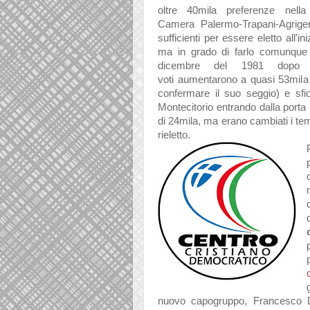
oltre 40mil
a preferenze nell
a 
C
amer
a
P
alermo-Tr
ap
ani-
A
grige
sufficienti per essere eletto
all'in
m
a in gr
ado di f
arlo comunque 
dicembre del 1981 dop
voti
aument
arono
a qu
asi 53mil
a
conferm
are
il suo seggio
) e sfi
Montecitorio entr
ando d
all
a port
a 
di 24mil
a, m
a er
ano c
ambi
ati i t
rieletto.
nuovo
c
apogruppo,
Fr
ancesco D