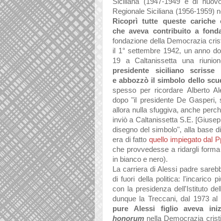
Sicili
an
a (1947-1949 e di nuov
Regionale Siciliana (
1956-1959) 
Ricoprì tutte queste c
ariche 
che
avev
a contribuito
a fond
fond
azione dell
a Democr
azi
a cris
il 1° settembre 1942, un
anno d
19
a C
alt
anissett
a
un
a riunion
presidente sicili
ano scrisse 
e
abbozzò
il simbolo dello scu
spesso
per ricord
are
Alberto
Al
dopo
"
il presidente De Gasperi, s
allora nulla sfuggiva, anche perc
inviò a Caltanissetta S.E. [Giusepp
disegno del simbolo",
all
a b
ase di
er
a di f
atto
quello impieg
ato d
al P
che provvedesse
a rid
argli form
a
in bi
anco e nero).
L
a c
arrier
a di
Alessi p
adre s
areb
di fuori dell
a politic
a: l'inc
arico p
con l
a presidenz
a
dell'Istituto de
dunque l
a Trecc
ani,
dal 1973 al
pure
Alessi
figlio
avev
a iniz
honorum
nell
a Democr
azi
a crist