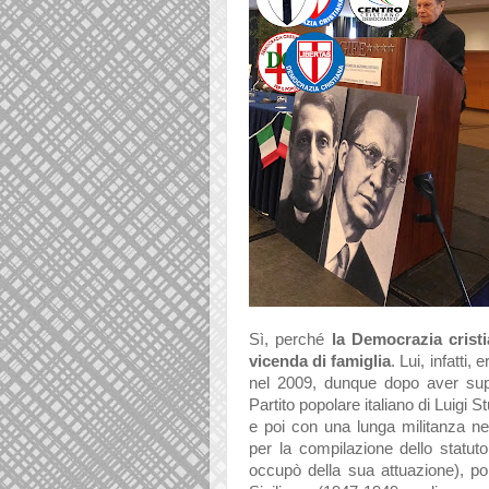
Sì, perché
l
a Democr
azi
a cristi
vicend
a di f
amigli
a
.
Lui, inf
atti, e
nel 2009, dunque dopo
aver su
P
artito popol
are it
ali
ano di Luigi S
e poi con un
a lung
a milit
anz
a nel
per la compilazione dello statut
occupò dell
a su
a
attu
azione), po