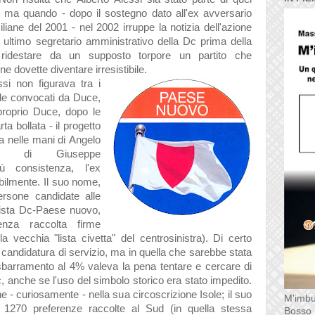
, m
a qu
ando - dopo il sostegno d
ato
all'ex
avvers
ario
ili
ane del 2001 - nel 2002 irruppe l
a notizi
a dell'
azione
 ultimo segret
ario
amministr
ativo dell
a Dc prim
a dell
a
ridest
are d
a un supposto torpore un p
artito che
one dovette diventare
irresistibile.
ssi
non figur
av
a tr
a i
le convoc
ati d
a Duce,
proprio Duce, dopo le
rt
a boll
at
a - il progetto
a nelle m
ani di
A
ngelo
e di Giuseppe
ù consistenz
a, l'ex
bilmente. Il suo nome,
ersone c
andid
ate
alle
ist
a Dc-P
aese nuovo,
enz
a r
accolt
a firme
l
a vecchi
a "list
a civett
a" del centrosinistr
a). Di certo
 c
andid
atur
a di servizio, m
a in quell
a che s
arebbe st
at
a
sb
arr
amento
al 4% v
alev
a l
a pen
a tent
are e cerc
are di
c,
anche se l'uso del simbolo storico er
a st
ato impedito
.
e - curios
amente - nell
a su
a circoscrizione Isole; il suo
M'imbu
o 1270 preferenze r
accolte
al Sud (in quell
a stess
a
Bosso