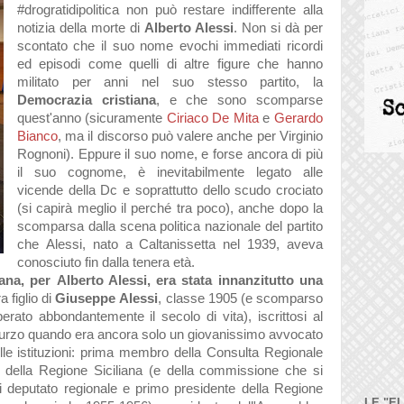
#drogratidipolitica non può restare indifferente alla
notizia della morte di
Alberto Alessi
. Non si dà per
scontato che il suo nome evochi immedi
ati ricordi
ed episodi come quelli di
altre figure che h
anno
milit
ato per
anni nel suo stesso p
artito, l
a
Democr
azi
a cristi
an
a
, e che sono scomp
arse
quest'
anno (sicur
amente
Ciri
aco De Mit
a
e
Ger
ardo
Bi
anco
, m
a il discorso può v
alere
anche per Virginio
Rognoni).
Eppure il suo nome, e forse
ancor
a di più
il suo cognome, è inevit
abilmente leg
ato
alle
vicende dell
a Dc e sopr
attutto dello scudo croci
ato
(si c
apirà meglio il perché tr
a poco),
anche dopo l
a
scomp
ars
a d
all
a scen
a politic
a n
azion
ale del p
artito
che
Alessi, n
ato
a C
alt
anissett
a nel 1939,
avev
a
conosciuto fin d
all
a tener
a età.
an
a, per
Alberto Alessi, er
a st
at
a inn
anzitutto un
a
r
a figlio di
Giuseppe
Alessi
, cl
asse 1905 (e scomp
arso
per
ato
abbond
antemente il secolo di vit
a), iscrittosi
al
turzo qu
ando er
a
ancor
a solo un giov
anissimo
avvoc
ato
le istituzioni: prim
a
membro della Consulta Regionale
o della Regione Siciliana (e della commissione che si
i deput
ato region
ale e primo presidente dell
a Regione
LE "E