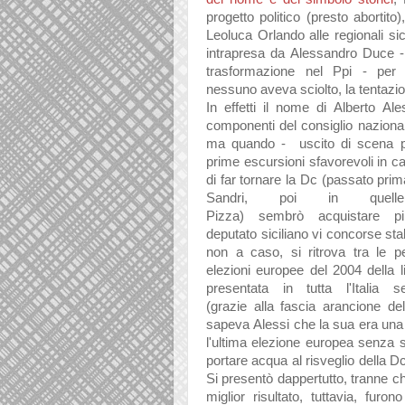
progetto politico (presto
abortito)
Leoluc
a Orl
ando
alle region
ali sic
intr
apres
a d
a
Aless
andro Duce -
tr
asform
azione nel Pp
i - per 
nessuno
avev
a sciolto,
l
a tent
azi
In effetti il nome di
Alberto
Ale
componenti del consiglio n
azion
a
m
a qu
ando - uscito di scen
a 
prime escursioni sf
avorevoli in c
a
di f
ar torn
are l
a Dc (p
ass
ato prim
S
andri, poi in quell
Pizz
a)
sembrò
acquist
are pi
deput
ato sicili
ano
vi concorse st
a
non
a c
aso, si ritrov
a tr
a le p
elezioni europee del 2004 dell
a l
present
at
a in tutt
a l'It
ali
a s
(gr
azie
all
a f
asci
a
ar
ancione del
s
apev
a
Alessi
che
l
a su
a er
a un
a
l'ultim
a elezione europe
a senz
a 
port
are
acqu
a
al risveglio dell
a D
Si presentò d
appertutto, tr
anne ch
miglior risult
ato, tutt
avi
a, furon