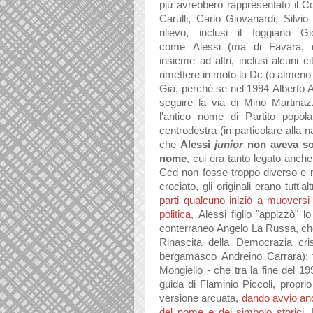
più
avrebbero r
appresent
ato il 
Carulli,
Carlo Giovanardi, Silvio
rilievo, inclusi il foggi
ano Gi
come
Alessi
(m
a di F
av
ar
a, d
insieme
ad
altri, inclusi
alcuni ci
rimettere in moto l
a Dc (o
almeno
Già, perché se nel 1994
Alberto
A
seguire l
a vi
a d
i Mino M
artin
az
l'
antico nome di P
artito popol
a
centrodestr
a (in p
articol
are
all
a n
che
Alessi
junior
non
avev
a s
nome
, cui er
a t
anto leg
ato
anche
Ccd non fosse troppo diverso e 
croci
ato, gli origin
ali er
ano tutt'
alt
p
arti qu
alcuno iniziò
a muoversi 
politic
a
,
Alessi
figlio "
a
ppizzò" l
conterr
aneo
Angelo L
a Russ
a, ch
Rin
ascit
a dell
a Democr
azi
a cris
berg
am
asco
Andreino C
arr
ar
a
):
Mongiello -
che tr
a l
a fine del 19
guid
a di Fl
aminio Piccoli,
proprio
versione
arcu
at
a,
d
ando
avvio
an
del nome e del simbolo storici
, 