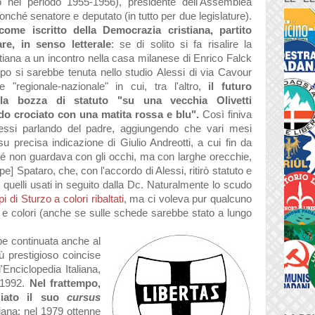
o nel periodo
1955-
1956), presidente dell'
Assemblea
nonché sen
atore e deput
ato (in tutto per due legisl
ature).
come iscritto dell
a Democr
azi
a cristi
an
a, p
artito
are, in senso letter
ale
: se di solito si f
a ris
alire
l
a
ti
an
a
a un incontro nell
a c
as
a mil
anese di Enrico F
alck
opo
si s
arebbe tenut
a
ne
llo studio
Alessi di vi
a C
avour
e "region
ale-n
azion
ale" in cui
, tr
a l'
altro,
il futuro
l
a bozz
a di st
atuto "su
un
a
vecchi
a
Olivetti
do croci
ato con un
a m
atit
a ross
a e blu".
Così finiv
a
essi p
arl
ando del p
adre,
aggiungendo che v
ari mesi
u precisa indicazione di Giulio Andreotti, a cui fin da
hé non guardava con gli occhi, ma con larghe orecchie,
e] Spataro, che, con l'accordo di Alessi, ritirò statuto e
 quelli us
ati in seguito d
all
a Dc
. N
atur
almente lo scudo
pi di Sturzo
a colori rib
alt
ati
, m
a ci volev
a pur qu
alcuno
 e colori (
anche se sulle schede s
arebbe st
ato
a lungo
be continu
at
a
anche
al
iù prestigioso coincise
ll'Enciclopedia Italiana,
 1992.
Nel fr
attempo,
i
ato il suo
cursus
i
an
a
: nel 1979 ottenne