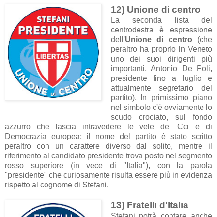
12) Unione di centro
La se
conda lista del
centrodestra è espressione
dell'
Unione di centro
(che
peraltro ha proprio in Veneto
uno dei suoi dirigenti più
importanti, Antonio De Poli,
presidente fino a luglio e
attualmente segretario del
partito). In primissimo piano
nel simbolo c'è ovviamente lo
scudo crociato, sul fondo
azzurro che lascia intravedere le vele del Cci e di
Democrazia europea; il nome del partito è stato scritto
peraltro con un carattere diverso dal solito, mentre il
riferimento al candidato presidente trova posto nel segmento
rosso superiore (in vece di "Italia"), con la parola
"presidente" che curiosamente risulta essere più in evidenza
rispetto al cognome di Stefani.
13) Fratelli d'Italia
Stefani potrà contare anche