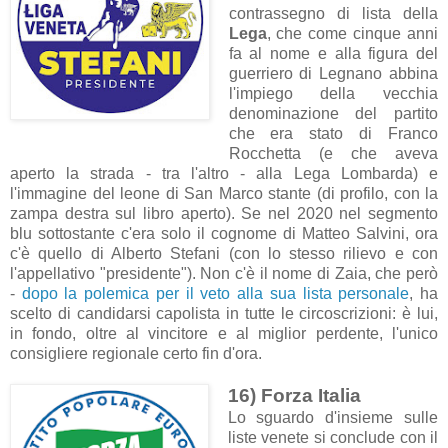
contrassegno di lista della
Lega
, che come cinque anni
fa al nome e alla figura del
guerriero di Legnano abbina
l'impiego della vecchia
denominazione del partito
che era stato di Franco
Rocchetta (e che aveva
aperto la strada - tra l'altro - alla Lega Lombarda) e
l'immagine del leone di San Marco stante (di profilo, con la
zampa destra sul libro aperto). Se nel 2020 nel segmento
blu sottostante c'era solo il cognome di Matteo Salvini, ora
c'è quello di Alberto Stefani (con lo stesso rilievo e con
l'appellativo "presidente"). Non c'è il nome di Zaia, che però
-
dopo la polemica per il veto alla sua lista personale
, ha
scelto di candidarsi capolista in tutte le circoscrizioni: è lui,
in fondo, oltre al vincitore e al miglior perdente, l'unico
consigliere regionale certo fin d'ora.
16) Forza Italia
Lo sguardo d'insieme sulle
liste venete si conclude con il