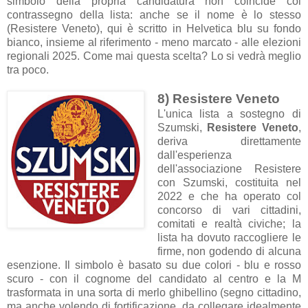
simbolo della propria candidatura non coincide col
contrassegno della lista: anche se il nome è lo stesso
(Resistere Veneto), qui è scritto in Helvetica blu su fondo
bianco, insieme al riferimento - meno marcato - alle elezioni
regionali 2025. Come mai questa scelta? Lo si vedrà meglio
tra poco.
8) Resistere Veneto
L'unica lista a sostegno di
Szumski,
Resistere Veneto
,
deriva direttamente
dall'esperienza
dell'associazione Resistere
con Szumski, costituita nel
2022 e che ha operato col
concorso di vari cittadini,
comitati e realtà civiche; la
lista ha dovuto raccogliere le
firme, non godendo di alcuna
esenzione. Il simbolo è basato su due colori - blu e rosso
scuro - con il cognome del candidato al centro e la M
trasformata in una sorta di merlo ghibellino (segno cittadino,
ma anche volendo di fortificazione, da collegare idealmente