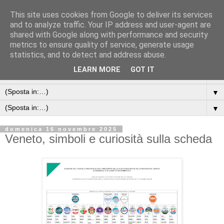
This site uses cookies from Google to deliver its services
and to analyze traffic. Your IP address and user-agent are
shared with Google along with performance and security
metrics to ensure quality of service, generate usage
statistics, and to detect and address abuse.
LEARN MORE
GOT IT
▼
▼
▼
domenica 16 novembre 2025
Veneto, simboli e curiosità sulla scheda