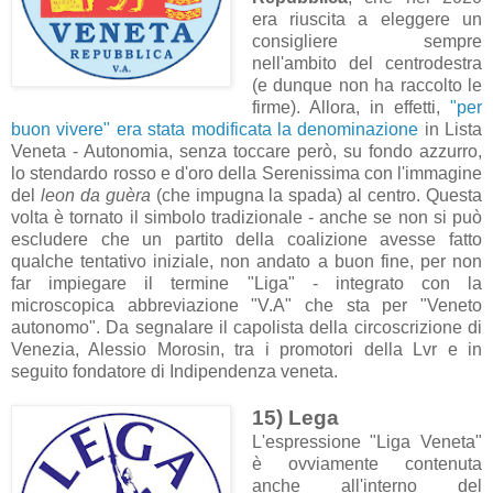
era riuscita a eleggere un
consigliere sempre
nell'ambito del centrodestra
(e dunque non ha raccolto le
firme). Allora, in effetti,
"per
buon vivere" era stata modificata la denominazione
in Lista
Veneta - Autonomia, senza toccare però, su fondo azzurro,
lo stendardo rosso e d'oro della Serenissima con l'immagine
del
leon da guèra
(che impugna la spada) al centro. Questa
volta è tornato il simbolo tradizionale - anche se non si può
escludere che un partito della coalizione avesse fatto
qualche tentativo iniziale, non andato a buon fine, per non
far impiegare il termine "Liga" - integrato con la
microscopica abbreviazione "V.A" che sta per "Veneto
autonomo". Da segnalare il capolista della circoscrizione di
Venezia, Alessio Morosin, tra i promotori della Lvr e in
seguito fondatore di Indipendenza veneta.
15) Lega
L'espressione "Liga Veneta"
è ovviamente contenuta
anche all'interno del