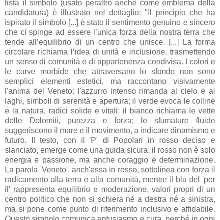
lista il simbolo (usato peraltro anche come emblema della
candidatura) è illustrato nel dettaglio: "Il principio che ha
ispirato il simbolo [...] è stato il sentimento genuino e sincero
che ci spinge ad essere l’unica forza della nostra terra che
tende all’equilibrio di un centro che unisce. [...] La forma
circolare richiama l’idea di unità e inclusione, trasmettendo
un senso di comunità e di appartenenza condivisa. I colori e
le curve morbide che attraversano lo sfondo non sono
semplici elementi estetici, ma raccontano visivamente
l'anima del Veneto: l'azzurro intenso rimanda al cielo e ai
laghi, simboli di serenità e apertura; il verde evoca le colline
e la natura, radici solide e vitali; il bianco richiama le vette
delle Dolomiti, purezza e forza; le sfumature fluide
suggeriscono il mare e il movimento, a indicare dinamismo e
futuro. Il testo, con il 'P' di Popolari in rosso deciso e
slanciato, emerge come una guida sicura: il rosso non è solo
energia e passione, ma anche coraggio e determinazione.
La parola 'Veneto', anch'essa in rosso, sottolinea con forza il
radicamento alla terra e alla comunità, mentre il blu del 'per
il' rappresenta equilibrio e moderazione, valori propri di un
centro politico che non si schiera né a destra né a sinistra,
ma si pone come punto di riferimento inclusivo e affidabile.
Questo simbolo comunica entusiasmo e cura, perché in ogni