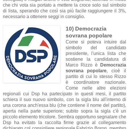
che chi vota sia portato a mettere la croce solo sul simbolo
di lista, sperando che così sia più facile raggiungere il 3%,
necessario a ottenere seggi in consiglio.
10) Democrazia
sovrana popolare
Come si poteva intuire dal
simbolo del candidato
presidente, l'unica lista che
sostiene la candidatura di
Marco Rizzo è
Democrazia
sovrana popolare
, cioè il
partito di cui lo stesso Rizzo
è coordinatore nazionale.
Come nelle altre elezioni
regionali cui Dsp ha partecipato in questi mesi, il partito
schiera il suo nuovo simbolo, con la sigla blu all'interno di
una corona anch'essa blu (che contiene il nome del partito),
aperta nella parte superiore; subito sopra la sigla c'è un
piccolo elemento tricolore. Sembra opportuno segnalare che
Dsp ha evitato la raccolta firme grazie al collegamento
dichiarato col consigliere regionale Fabrizio Boron, membro