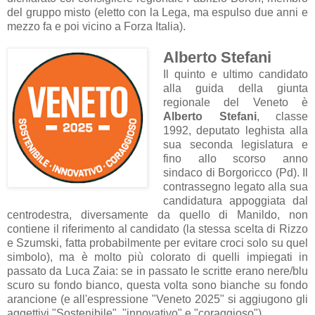
del gruppo misto (eletto con la Lega, ma espulso due anni e
mezzo fa e poi vicino a Forza Italia).
Alberto Stefani
Il quinto e ultimo candidato
alla guida della giunta
regionale del Veneto è
Alberto Stefani
, classe
1992, deputato leghista alla
sua seconda legislatura e
fino allo scorso anno
sindaco di Borgoricco (Pd). Il
contrassegno legato alla sua
candidatura appoggiata dal
centrodestra, diversamente da quello di Manildo, non
contiene il riferimento al candidato (la stessa scelta di Rizzo
e Szumski, fatta probabilmente per evitare croci solo su quel
simbolo), ma è molto più colorato di quelli impiegati in
passato da Luca Zaia: se in passato le scritte erano nere/blu
scuro su fondo bianco, questa volta sono bianche su fondo
arancione (e all'espressione "Veneto 2025" si aggiugono gli
aggettivi "Sostenibile", "innovativo" e "coraggioso").