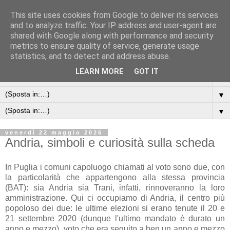
This site uses cookies from Google to deliver its services
and to analyze traffic. Your IP address and user-agent are
shared with Google along with performance and security
metrics to ensure quality of service, generate usage
statistics, and to detect and address abuse.
LEARN MORE
GOT IT
▼
▼
▼
venerdì 22 maggio 2026
Andria, simboli e curiosità sulla scheda
In Puglia i comuni capoluogo chiamati al voto sono due, con
la particolarità che appartengono alla stessa provincia
(BAT): sia Andria sia Trani, infatti, rinnoveranno la loro
amministrazione. Qui ci occupiamo di Andria, il centro più
popoloso dei due: le ultime elezioni si erano tenute il 20 e
21 settembre 2020 (dunque l'ultimo mandato è durato un
anno e mezzo), voto che era seguito a ben un anno e mezzo