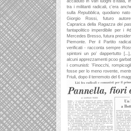
accaduto in vari luoghi d'Italia, i
tra i militanti radicali, c'era anc
sulla
Repubblica,
quodiano nato
Giorgio Rossi, futuro auto
Caprarica della
Ragazza dei pass
fantapolitico imperdibile per i #dr
Mercedes Bresso, futura presiden
Piemonte. Per il Partito radica
verificati - racconta sempre Rossi
spintoni un po' dappertutto [...]
alcuni apprezzamenti pcoo garbati 
i comunisti: 'Finocchi, rompicog
fosse per lo meno rovente, mentre
Friuli, dopo il terremoto del 6 ma