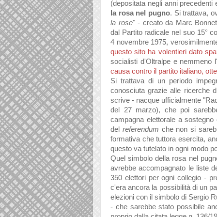
(depositata negli anni precedenti 
la rosa nel pugno
. Si trattava, 
la rose
" - creato da Marc Bonnet
dal Partito radicale nel suo 15° 
4 novembre 1975, verosimilment
questo sito ha volentieri dato spa
socialisti d'Oltralpe e nemmeno 
causa contro il partito italiano, o
Si trattava di un periodo impegn
conosciuta grazie alle ricerche di
scrive - nacque ufficialmente "Ra
del 27 marzo), che poi sarebb
campagna elettorale a sostegno de
del
referendum
che non si sarebb
formativa che tuttora esercita, a
questo va tutelato in ogni modo po
Quel simbolo della rosa nel pugno 
avrebbe accompagnato le liste del
350 elettori per ogni collegio - pr
c'era ancora la possibilità di un pat
elezioni con il simbolo di Sergio R
- che sarebbe stato possibile anc
proprio dalla citata legge n. 136/1