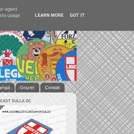
ser-agent
rate usage
LEARN MORE
GOT IT
tampa
Grazie!
Contatti
DCAST SULLA DC