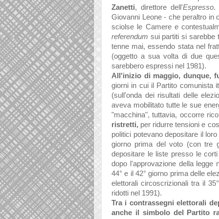
Zanetti
, direttore dell'
Espresso
.
Giovanni Leone - che peraltro in q
sciolse le Camere e contestualme
referendum
sui partiti si sarebbe 
tenne mai, essendo stata nel fra
(oggetto a sua volta di due quesi
sarebbero espressi nel 1981).
All'inizio di maggio, dunque, f
giorni in cui il Partito comunista
(sull'onda dei risultati delle ele
aveva mobilitato tutte le sue ene
"macchina", tuttavia, occorre ric
ristretti,
per ridurre tensioni e costi
politici potevano depositare il loro
giorno prima del voto (con tre g
depositare le liste presso le corti
dopo l'approvazione della legge n
44° e il 42° giorno prima delle elez
elettorali circoscrizionali tra il 
ridotti nel 1991).
Tra i contrassegni elettorali de
anche il simbolo del Partito r