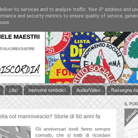
liver its services and to analyze traffic. Your IP address and u
rmance and security metrics to ensure quality of service, gene
buse.
Libri
Interventi simbolici
Audio/Video
Rassegna s
IL PO
lia col manrovescio? Storie di 50 anni fa
Gli anniversari tondi fanno sempre
comodo, che si tratti di ricordare