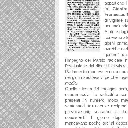
appartiene il
tra
Gianfr
Francesco 
di vigilare s
annunciando 
Stato e dagli
cui erano sta
giorni prim
avrebbe dadto
genere" dur
l'impegno del Partito radicale in
l'esclusione dai dibattiti televisiv
Parlamento (non essendo ancora st
nei giorni successivi perché foss
media
.
Quello stesso 14 maggio, però,
scaramuccia tra radicali e comu
presenti in numero molto magg
scatenarsi, tra accuse reciproc
provocazioni; scaramucce che
consistenti il giorno dopo
mancavano poche ore al deposi