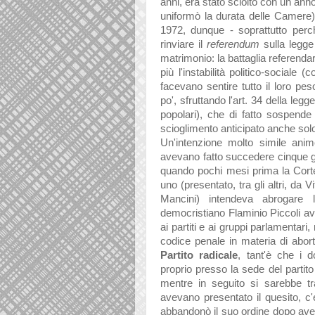
anni, era stato sciolto con un anno
uniformò la durata delle Camere)
1972, dunque - soprattutto per
rinviare il
referendum
sulla legge
matrimonio: la battaglia referendar
più l'instabilità politico-sociale 
facevano sentire tutto il loro pes
po', sfruttando l'art. 34 della legg
popolari), che di fatto sospende
scioglimento anticipato anche so
Un'intenzione molto simile animò
avevano fatto succedere cinque gov
quando pochi mesi prima la Cort
uno (presentato, tra gli altri, da 
Mancini) intendeva abrogare 
democristiano Flaminio Piccoli av
ai partiti e ai gruppi parlamentari
codice penale in materia di abort
Partito radicale
, tant'è che i 
proprio presso la sede del partito
mentre in seguito si sarebbe tr
avevano presentato il quesito, c
abbandonò il suo ordine dopo aver