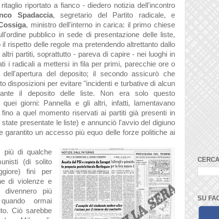
 ritaglio riportato a fianco - diedero notizia dell'incontro
anco Spadaccia
, segretario del Partito radicale, e
Cossiga
, ministro dell'interno in carica: il primo chiese
ull'ordine pubblico in sede di presentazione delle liste,
il rispetto delle regole ma pretendendo altrettanto dallo
 altri partiti, soprattutto - pareva di capire - nei luoghi in
ti i radicali a mettersi in fila per primi, parecchie ore o
a dell'apertura del deposito; il secondo assicurò che
 disposizioni per evitare "incidenti e turbative di alcun
ante il deposito delle liste. Non era solo questo
 quei giorni: Pannella e gli altri, infatti, lamentavano
i, fino a quel momento riservati ai partiti già presenti in
ate presentate le liste) e annunciò l'avvio del digiuno
e garantito un accesso più equo delle forze politiche ai
 più di qualche
CERCA
nisti (di solito
iore) finì per
he di violenze e
 divennero più
SU FA
, quando ormai
to. Ciò sarebbe