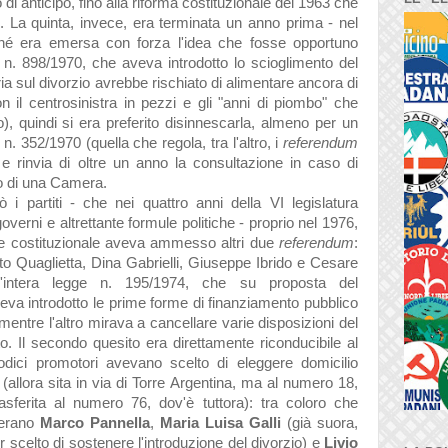
 di anticipo, fino alla riforma costituzionale del 1963 che
. La quinta, invece, era terminata un anno prima - nel
ché era emersa con forza l'idea che fosse opportuno
 n. 898/1970, che aveva introdotto lo scioglimento del
ia sul divorzio avrebbe rischiato di alimentare ancora di
(con il centrosinistra in pezzi e gli "anni di piombo" che
o), quindi si era preferito disinnescarla, almeno per un
e n. 352/1970 (quella che regola, tra l'altro, i
referendum
 e rinvia di oltre un anno la consultazione in caso di
lo di una Camera.
 i partiti - che nei quattro anni della VI legislatura
erni e altrettante formule politiche - proprio nel 1976,
e costituzionale aveva ammesso altri due
referendum
:
Vito Quaglietta, Dina Gabrielli, Giuseppe Ibrido e Cesare
l'intera legge n. 195/1974, che su proposta del
eva introdotto le prime forme di finanziamento pubblico
, mentre l'altro mirava a cancellare varie disposizioni del
o. Il secondo quesito era direttamente riconducibile al
dodici promotori avevano scelto di eleggere domicilio
 (allora sita in via di Torre Argentina, ma al numero 18,
asferita al numero 76, dov'è tuttora): tra coloro che
'erano
Marco Pannella
,
Maria Luisa Galli
(già suora,
 scelto di sostenere l'introduzione del divorzio) e
Livio