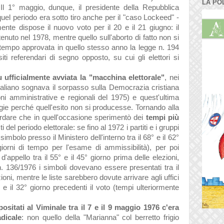
LA PO
 Il 1° maggio, dunque, il presidente della Repubblica
uel periodo era sotto tiro anche per il "caso Lockeed" -
nte dispose il nuovo voto per il 20 e il 21 giugno: il
tenuto nel 1978, mentre quello sull'aborto di fatto non si
ttempo approvata in quello stesso anno la legge n. 194
ti referendari di segno opposto, su cui gli elettori si
u ufficialmente avviata la "macchina elettorale"
, nei
 italiano sognava il sorpasso sulla Democrazia cristiana
zioni amministrative e regionali del 1975) e quest'ultima
rgie perché quell'esito non si producesse. Tornando alla
ordare che in quell'occasione sperimentò dei
tempi più
 del periodo elettorale: se fino al 1972 i partiti e i gruppi
 simbolo presso il Ministero dell'interno tra il 68° e il 62°
iorni di tempo per l'esame di ammissibilità), per poi
 d'appello tra il 55° e il 45° giorno prima delle elezioni,
. 136/1976 i simboli dovevano essere presentati tra il
ioni, mentre le liste sarebbero dovute arrivare agli uffici
35° e il 32° giorno precedenti il voto (tempi ulteriormente
positati al Viminale tra il 7 e il 9 maggio 1976 c'era
adicale
: non quello della "Marianna" col berretto frigio