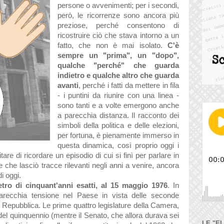
persone o avvenimenti; per i secondi,
però, le ricorrenze sono ancora più
preziose, perché consentono di
ricostruire ciò che stava intorno a un
fatto, che non è mai isolato.
C'è
sempre un "prima", un "dopo",
qualche "perché" che guarda
indietro e qualche altro che guarda
avanti
, perché i fatti da mettere in fila
- i puntini da riunire con una linea -
sono tanti e a volte emergono anche
a parecchia distanza. Il racconto dei
simboli della politica e delle elezioni,
per fortuna, è pienamente immerso in
questa dinamica, così proprio oggi i
are di ricordare un episodio di cui si finì per parlare in
che lasciò tracce rilevanti negli anni a venire, ancora
di oggi.
tro di cinquant'anni esatti, al 15 maggio 1976
. In
parecchia tensione nel Paese in vista delle seconde
a Repubblica. Le prime quattro legislature della Camera,
e del quinquennio (mentre il Senato, che allora durava sei
LE "E