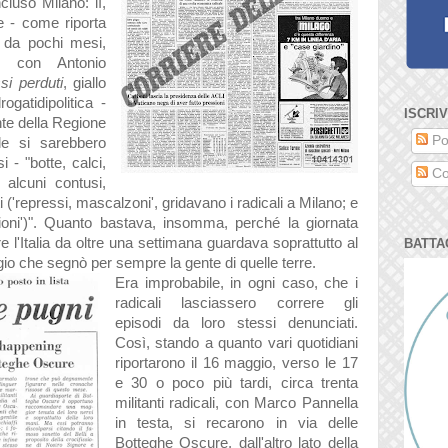
ncluso Milano: lì,
he - come riporta
 da pochi mesi,
re con Antonio
i perduti
, giallo
ogatidipolitica -
ISCRIV
te della Regione
Po
le si sarebbero
 - "botte, calci,
Co
, alcuni contusi,
('repressi, mascalzoni', gridavano i radicali a Milano; e
lioni')". Quanto bastava, insomma, perché la giornata
 l'Italia da oltre una settimana guardava soprattutto al
BATTA
ggio che segnò per sempre la gente di quelle terre.
Era improbabile, in ogni caso, che i
radicali lasciassero correre gli
episodi da loro stessi denunciati.
Così, stando a quanto vari quotidiani
riportarono il 16 maggio, verso le 17
e 30 o poco più tardi, circa trenta
militanti radicali, con Marco Pannella
in testa, si recarono in via delle
Botteghe Oscure, dall'altro lato della