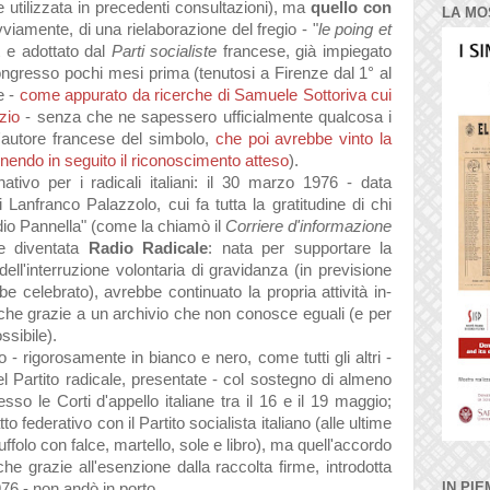
e utilizzata in precedenti consultazioni), ma
quello con
LA MO
ovviamente, di una rielaborazione del fregio - "
le poing et
 e adottato dal
Parti socialiste
francese, già impiegato
congresso pochi mesi prima (tenutosi a Firenze dal 1° al
e -
come appurato da ricerche di Samuele Sottoriva cui
zio
- senza che ne sapessero ufficialmente qualcosa i
l'autore francese del simbolo,
che poi avrebbe vinto la
ttenendo in seguito il riconoscimento atteso
).
ativo per i radicali italiani: il 30 marzo 1976 - data
 Lanfranco Palazzolo, cui fa tutta la gratitudine di chi
dio Pannella" (come la chiamò il
Corriere d'informazione
e diventata
Radio Radicale
: nata per supportare la
ll'interruzione volontaria di gravidanza (in previsione
e celebrato), avrebbe continuato la propria attività in-
nche grazie a un archivio che non conosce eguali (e per
ssibile).
- rigorosamente in bianco e nero, come tutti gli altri -
 Partito radicale, presentate - col sostegno di almeno
esso le Corti d'appello italiane tra il 16 e il 19 maggio;
to federativo con il Partito socialista italiano (alle ultime
uffolo con falce, martello, sole e libro), ma quell'accordo
he grazie all'esenzione dalla raccolta firme, introdotta
IN PIE
976 - non andò in porto.