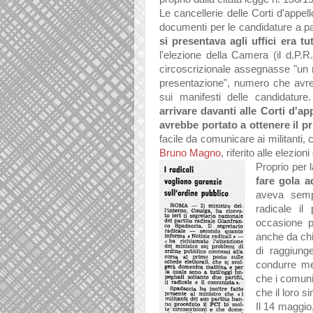
Le cancellerie delle Corti d'appell
documenti per le candidature a pa
si presentava agli uffici era t
l'elezione della Camera (il d.P.R.
circoscrizionale assegnasse "un
presentazione", numero che avreb
sui manifesti delle candidature.
arrivare davanti alle Corti d'a
avrebbe portato a ottenere il p
facile da comunicare ai militant
Bruno Magno
, riferito alle elezion
Proprio per l
fare gola a
aveva sempr
radicale il
occasione p
anche da chi 
di raggiung
condurre meg
che i comuni
che il loro 
Il 14 maggio,