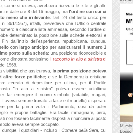
o, come si diceva, avrebbero ricevuto le liste e gli altri
rtire dalle ore 8 del 16 maggio, ma
l'ordine con cui ci
utto meno che irrilevante
: l'art. 24 del testo unico per
 n. 361/1957), infatti, prevedeva che l'Ufficio centrale
 numero a ciascuna lista ammessa, secondo l'ordine di
be determinato la posizione sulle schede elettorali e
 Fin dall'inizio dell'esperienza repubblicana, dunque,
ppello con largo anticipo per assicurarsi il numero 1
rimo posto sulla scheda
: una posizione riconoscibile e
i, come dimostra benissimo
il racconto
In alto a sinistra
di
i del 1968.
a visibilità che assicurava,
la prima posizione poteva
d altre forze politiche
; e se la Democrazia cristiana
e cercato di depositare per ultima, per il Partito
 posto "in alto a sinistra" poteva essere un'ottima
er far emergere il nuovo simbolo (votabile, magari,
lì aveva sempre trovato la falce e il martello) e sperare
ere per la prima volta il Parlamento, così da poter
lio le proprie battaglie. Era facile immaginare, però,
sti non fossero facilmente disposti a rinunciare al posto
simbolo aveva sempre occupato.
M'imbu
 dunque, i quotidiani - incluso il
Corriere della Sera
, cui
Bosso