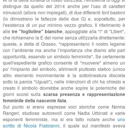
distingue da quello del 2014 anche per l'uso di caratteri
minuscoli (allora non impiegati), di due differenti
font
bastoni
(lo dimostrano le fattezze delle due G) e, soprattutto, per
l'esistenza di un pur minimo vezzo grafico. Il riferimento è
alle
tre "foglioline" bianche
, appoggiate alla "i" di "Liberi",
che richiamano la E del nome senza utilizzarla direttamente:
queste, a detta di Grasso, "rappresentano il nostro legame
con l’ambiente ma anche l’importanza che diamo alle pari
opportunità, essendo un simbolo femminile". Se certamente
quell'espediente grafico consente di "muovere" almeno un
po' l'impianto del simbolo, altrimenti piuttosto statico (unico
altro elemento movimentante è la sottolineatura discreta
sotto la parola "Uguali"), nelle intenzioni di chi ha chiesto e
creato il simbolo dovrebbe anche sopire le polemiche dei
giorni scorsi sulla
scarsa presenza e rappresentazione
femminile della nascente lista
.
Sul punto si erano espresse voci storiche come Norma
Rangeri, studiose autorevoli come Nadia Urbinati e varie
esponenti femministe, ma si era fatto notare anche
uno
scritto di Nicola Fratoianni
, il quale sul
manifesto
aveva