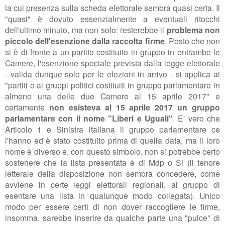
la cui presenza sulla scheda elettorale sembra quasi certa. Il
"quasi" è dovuto essenzialmente a eventuali ritocchi
dell'ultimo minuto, ma non solo: resterebbe il
problema non
piccolo dell'esenzione dalla raccolta firme
. Posto che non
si è di fronte a un partito costituito in gruppo in entrambe le
Camere, l'esenzione speciale prevista dalla legge elettorale
- valida dunque solo per le elezioni in arrivo - si applica ai
"partiti o ai gruppi politici costituiti in
gruppo parlamentare in
almeno una delle due Camere al 15 aprile 2017" e
certamente
non esisteva al 15 aprile 2017 un gruppo
parlamentare con il nome "Liberi e Uguali"
. E' vero che
Articolo 1 e Sinistra italiana il gruppo parlamentare ce
l'hanno ed è stato costituito prima di quella data, ma il loro
nome è diverso e, con questo simbolo, non si potrebbe certo
sostenere che la lista presentata è di Mdp o Si (il tenore
letterale della disposizione non sembra concedere, come
avviene in certe leggi elettorali regionali, al gruppo di
esentare una lista in qualunque modo collegata). Unico
modo per essere certi di non dover raccogliere le firme,
insomma, sarebbe inserire da qualche parte una "pulce" di