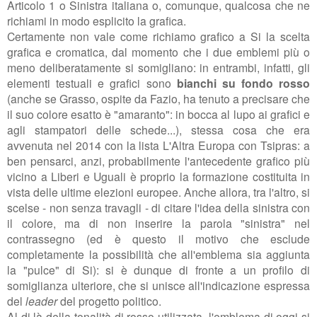
Articolo 1 o Sinistra italiana o, comunque, qualcosa che ne
richiami in modo esplicito la grafica.
Certamente non vale come richiamo grafico a Si la scelta
grafica e cromatica, dal momento che i due emblemi più o
meno deliberatamente si somigliano: in entrambi, infatti, gli
elementi testuali e grafici sono
bianchi su fondo rosso
(anche se Grasso, ospite da Fazio, ha tenuto a precisare che
il suo colore esatto è "amaranto": in bocca al lupo ai grafici e
agli stampatori delle schede...), stessa cosa che era
avvenuta nel 2014 con la lista L'Altra Europa con Tsipras: a
ben pensarci, anzi, probabilmente l'antecedente grafico più
vicino a Liberi e Uguali è proprio la formazione costituita in
vista delle ultime elezioni europee. Anche allora, tra l'altro, si
scelse - non senza travagli - di citare l'idea della sinistra con
il colore, ma di non inserire la parola "sinistra" nel
contrassegno (ed è questo il motivo che esclude
completamente la possibilità che all'emblema sia aggiunta
la "pulce" di Si): si è dunque di fronte a un profilo di
somiglianza ulteriore, che si unisce all'indicazione espressa
del
leader
del progetto politico.
Al di là della tonalità di rosso utilizzata, l'emblema di oggi si