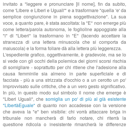
invitato a "leggere e pronunciare [il nome], fin da subito,
come 'Libere e Liberi e Uguali'" e a trasformare "quella 'e' da
semplice congiunzione in piena soggettivazione". La sua
voce, a quanto pare, è stata ascoltata: la "E" non emerge più
come lettera/parola autonoma, le foglioline appoggiate alla
"i" di "Liberi" la trasformano in "E" (facendo accettare la
stranezza di una lettera minuscola che si comporta da
maiuscola) e la forma foliare dà alla lettera più leggerezza.
L'espediente grafico, oggettivamente, è gradevole, ma se lo
si vede con gli occhi della polemica dei giorni scorsi rischia
di somigliare - soprattutto per chi ritiene che l'adesione alla
causa femminile sia almeno in parte superficiale e di
facciata - più a una strizzata d'occhio o a un cerotto un po'
improvvisato sulle critiche, che a un vero gesto significativo.
In più, in questo modo sul simbolo il nome che emerge è
"Liberi Uguali", che
somiglia un po' di più al già esistente
"LibertàEguale"
di quanto non accadesse con la versione
che aveva la "e" ben visibile: chi vorrà attaccare briga in
tribunale non mancherà di farlo notare, chi riterrà la
questione ridicola o inesistente rimarcherà le differenze