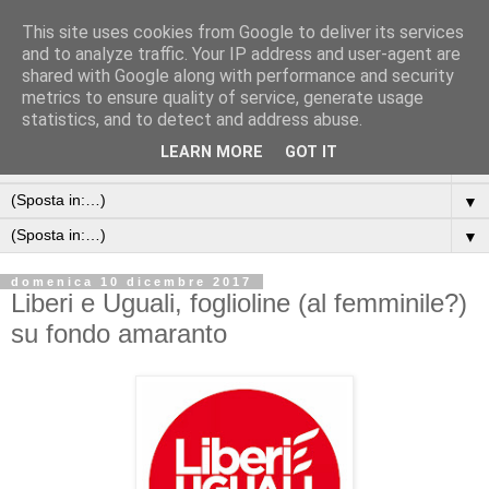
This site uses cookies from Google to deliver its services
and to analyze traffic. Your IP address and user-agent are
shared with Google along with performance and security
metrics to ensure quality of service, generate usage
statistics, and to detect and address abuse.
LEARN MORE
GOT IT
▼
▼
▼
domenica 10 dicembre 2017
Liberi e Uguali, foglioline (al femminile?)
su fondo amaranto