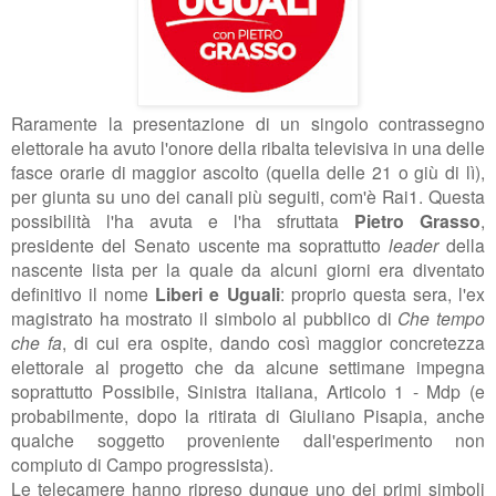
Raramente la presentazione di un singolo contrassegno
elettorale ha avuto l'onore della ribalta televisiva in una delle
fasce orarie di maggior ascolto (quella delle 21 o giù di lì),
per giunta su uno dei canali più seguiti, com'è Rai1. Questa
possibilità l'ha avuta e l'ha sfruttata
Pietro Grasso
,
presidente del Senato uscente ma soprattutto
leader
della
nascente lista per la quale da alcuni giorni era diventato
definitivo il nome
Liberi e Uguali
: proprio questa sera, l'ex
magistrato ha mostrato il simbolo al pubblico di
Che tempo
che fa
, di cui era ospite, dando così maggior concretezza
elettorale al progetto che da alcune settimane impegna
soprattutto P
ossibile, Sinistra italiana, Articolo 1 - Mdp (e
probabilmente, dopo la ritirata di Giuliano Pisapia, anche
qualche soggetto proveniente dall'esperimento non
compiuto di Campo progressista).
Le telecamere hanno ripreso dunque uno dei primi simboli